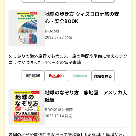
地球の歩き方 ウィズコロナ旅の安
心・安全BOOK
D-Books
2022.07.20 発売
久しぶりの海外旅行でも大丈夫！旅の手配や準備に使えるテク
ニックがつまった24ページの電子書籍
詳細を見る
地球のなぞり方 旅地図 アメリカ大
陸編
BOOKS 旅と健康
2022.10.14 発売
各国の地形や関係性をなぞって学ぶ新しい地図本！国境や州、