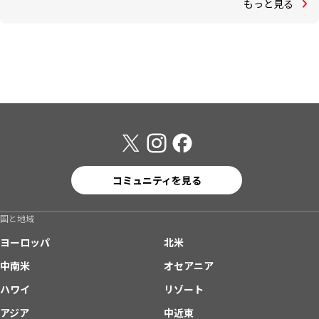
もっと見る
コミュニティを見る
国と地域
ヨーロッパ
北米
中南米
オセアニア
ハワイ
リゾート
アジア
中近東