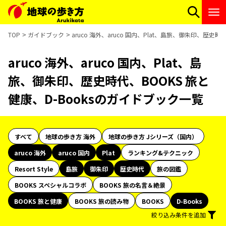
TOP
ガイドブック
aruco 海外、aruco 国内、Plat、島旅、御朱印、歴史
aruco 海外、aruco 国内、Plat、島
旅、御朱印、歴史時代、BOOKS 旅と
健康、D-Booksのガイドブック一覧
すべて
地球の歩き方 海外
地球の歩き方 Jシリーズ（国内）
aruco 海外
aruco 国内
Plat
ランキング&テクニック
Resort Style
島旅
御朱印
歴史時代
旅の図鑑
BOOKS スペシャルコラボ
BOOKS 旅の名言＆絶景
BOOKS 旅と健康
BOOKS 旅の読み物
BOOKS
D-Books
絞り込み条件を追加