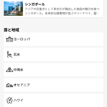
参照してほしい。
シンガポール
激する。気候は一年中温暖で、どの季節にも異なる楽しみ
み、どこを訪れても感動するはず。観光スポットが密集し
が待っている。親しみやすいタイの人々、仏教を中心とし
ており、効率よく見どころを回れるのも魅力。息をのむよ
アジアの交差点として多文化が融合した独自の魅力を放つ
た文化、そして多様な観光資源が、訪れる旅人を魅了し続
うな絶景から文化的な体験まで、香港を存分に楽しみ尽く
シンガポール。未来的な建築物が並ぶマリーナベイ、歴史
ける。 なお、新着のタイ情報は
コンテンツ一覧
を参照して
そう。 なお、新着の香港情報は
コンテンツ一覧
を参照して
と伝統を感じられるエスニックタウン、多数の緑豊かな公
ほしい。
ほしい。
園や自然保護区など、自然が調和した近代的な景観と文化
の多様性あふれるカラフルな町は、どこを歩いても新しい
国と地域
発見がある。さらに、治安のよさや充実した公共交通機関
も、旅行者にとっては魅力的なポイント。グルメも豊富
で、ホーカーズは地元の風情を楽しめる外せないスポット
ヨーロッパ
だ。訪れる人を飽きさせないシンガポールで、多様な魅力
を体感しよう。 なお、新着のシンガポール情報は
コンテン
ツ一覧
を参照してほしい。
北米
中南米
オセアニア
ハワイ