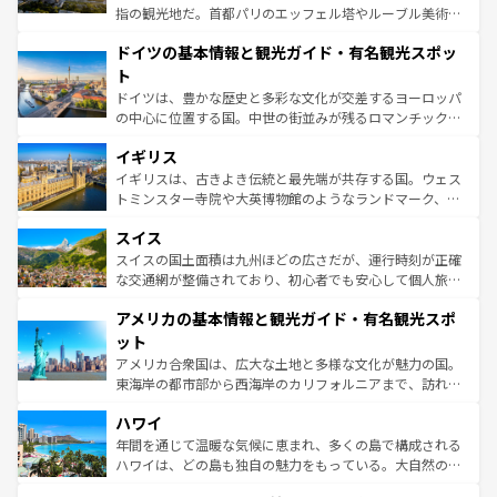
アートに溢れた街角から、地方では古代ローマ遺跡や中世
指の観光地だ。首都パリのエッフェル塔やルーブル美術館
の城塞都市、穏やかなビーチリゾートまで多彩な表情を見
といった象徴的なスポットから、田舎町の古風な美しさま
せる。地方によって風土や気候が異なるスペインはその個
ドイツの基本情報と観光ガイド・有名観光スポッ
で、幅広い魅力が詰まっている。華麗な宮殿、歴史的な大
性で訪れる人を魅了する。 なお、新着のスペイン情報は
コ
聖堂、美しいビーチ、そして豊かな自然が、訪れる者を心
ト
ンテンツ一覧
を参照してほしい。
から魅了する。また、フランスは美食の国としても知ら
ドイツは、豊かな歴史と多彩な文化が交差するヨーロッパ
れ、フランス料理はユネスコ無形文化遺産にも登録されて
の中心に位置する国。中世の街並みが残るロマンチック街
いる。シャンパンの発祥地であるランス、プロヴァンスの
道から、未来を先取りするようなモダンな都市まで多様な
香り高いラベンダー畑など、多彩な楽しみ方が可能だ。さ
イギリス
顔を持つこの国は、どこを歩いても飽きることがない。ベ
らに、パリ以外の地域にも魅力が溢れており、どの街角に
ルリンの文化的活気、バイエルン州のアルプスの絶景、そ
イギリスは、古きよき伝統と最先端が共存する国。ウェス
も豊かな歴史と文化が息づいている。パリ以外の個性あふ
してライン川沿いのワイン畑といった風景は必見。ビール
トミンスター寺院や大英博物館のようなランドマーク、歴
れる地方に足を運ぶとそれぞれで全く異なる文化を体験で
とソーセージを味わいながら地元の人と過ごす楽しい時間
史ある大学都市、美しい丘陵地帯や牧歌的な風景など、エ
きるだろう。 なお、新着のフランス情報は
コンテンツ一覧
スイス
は、お酒好きな人にはぜひ体験してほしい。 なお、新着の
リアごとに異なる魅力がある。また、優雅なアフタヌーン
を参照してほしい。
ドイツ情報は
コンテンツ一覧
を参照してほしい。
ティー、ビール好きにはたまらない英国パブ、サッカー観
スイスの国土面積は九州ほどの広さだが、運行時刻が正確
戦など、本場だからこそできる体験も豊富。イギリスを旅
な交通網が整備されており、初心者でも安心して個人旅行
して楽しみつくそう。 なお、新着のイギリス情報は
コンテ
を楽しめる。日本同様に時刻表どおりの旅が可能だ。中世
アメリカの基本情報と観光ガイド・有名観光スポ
ンツ一覧
を参照してほしい。
の建物がそのまま残る町や、スイスならではのユニークな
博物館もあり、アルプス観光だけでなく町歩きも満喫する
ット
ことができる。国民の所得が高いため物価も高いが、旅行
アメリカ合衆国は、広大な土地と多様な文化が魅力の国。
者向けの交通パス提供のサービスもあり、うまく活用すれ
東海岸の都市部から西海岸のカリフォルニアまで、訪れる
ば市内交通費無料で観光を楽しむこともできる。 なお、新
場所ごとに異なる風景と体験が待っている。ニューヨーク
着のスイス情報は
コンテンツ一覧
を参照してほしい。
ハワイ
のような巨大都市は、観光、ショッピング、エンターテイ
ンメントが詰まった刺激的なスポットだ。一方、アメリカ
年間を通じて温暖な気候に恵まれ、多くの島で構成される
西部には大自然が広がり、グランドキャニオンやイエロー
ハワイは、どの島も独自の魅力をもっている。大自然の神
ストーン国立公園といった絶景が堪能できる。さらに、南
秘を感じたいなら、火山が生み出した壮大な景観を誇るハ