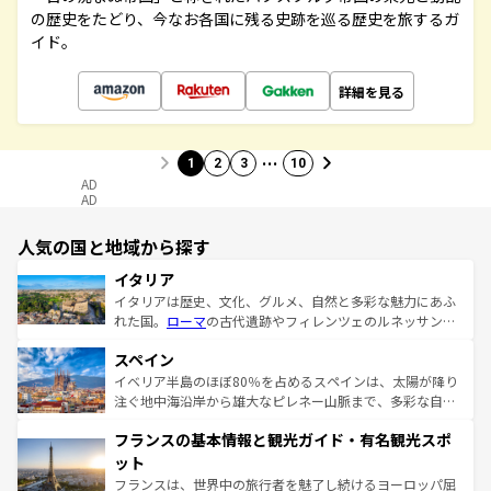
の歴史をたどり、今なお各国に残る史跡を巡る歴史を旅するガ
イド。
詳細を見る
…
1
2
3
10
AD
AD
人気の国と地域から探す
イタリア
イタリアは歴史、文化、グルメ、自然と多彩な魅力にあふ
れた国。
ローマ
の古代遺跡やフィレンツェのルネッサンス
美術、ヴェネツィアの運河など、歴史あるスポットはもち
スペイン
ろん、トスカーナの美しい田園風景やアマルフィ海岸の絶
景など、自然景観も見逃せない。観光の合間には、本場の
イベリア半島のほぼ80％を占めるスペインは、太陽が降り
ピザやパスタなど、絶品のイタリア料理を堪能することも
注ぐ地中海沿岸から雄大なピレネー山脈まで、多彩な自然
できる。朝目覚めてから夜眠るまで、すべての瞬間を楽し
と文化が詰まったヨーロッパ屈指の旅行先だ。多様な地域
フランスの基本情報と観光ガイド・有名観光スポ
ませてくれるイタリアで、忘れられない旅をしてみよう！
文化が根付くこの国では、情熱的なフラメンコ、熱気あふ
なお、新着のイタリア情報は
コンテンツ一覧
を参照してほ
れる闘牛、そして美味しいタパスが生活の一部となってい
ット
しい。
る。首都マドリードの洗練された雰囲気や、バルセロナの
フランスは、世界中の旅行者を魅了し続けるヨーロッパ屈