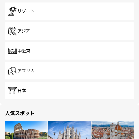
リゾート
アジア
中近東
アフリカ
日本
人気スポット