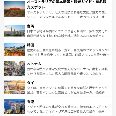
オーストラリアの基本情報と観光ガイド・有名観
部のニューオーリンズでは、音楽と美食が融合した独特の
ワイ島は見逃せない。また、定番の観光地といえばオアフ
文化が魅力。旅行者はアメリカの各地域で異なる魅力を楽
島だが、静かな自然を求めるならマウイ島やカウアイ島が
光スポット
しみながら、その多様性と豊かな歴史を感じることができ
おすすめ。エメラルドグリーンに輝く海をはじめ、豊かな
オーストラリアは、壮大な自然と多様な文化が魅力の国。
るだろう。車でのロードトリップや列車の旅も、アメリカ
文化や歴史が息づいている。「アロハスピリット」と呼ば
シドニーのシンボルであるシドニー・オペラハウス、オー
ならではの贅沢な旅のスタイルだ。 なお、新着のアメリカ
れるおもてなしの心で訪れる人々を迎えてくれるハワイの
ストラリア東海岸北部に広がる大サンゴ礁地帯グレートバ
情報は
コンテンツ一覧
を参照してほしい。
人々、おいしいローカルフードやハワイアンミュージッ
台湾
リアリーフや大陸中央部にそびえるウルル（エアーズロッ
ク、伝統的なフラダンスなど、すべてがハワイの魅力を彩
ク）、タスマニアの美しい原生林やケアンズの熱帯雨林な
日本から約４時間ほどでたどり着く台湾は、多彩な文化と
っている。訪れるたびに新しい発見と感動が待っているハ
ど、見どころがたくさん。また、カフェやワイン、オージ
自然が織りなす魅力的な観光地。活気あふれる大都市の台
ワイを、存分に味わってほしい。 なお、新着のハワイ情報
ービーフなどの食文化も豊かで、美味しいものであふれて
北やノスタルジックな町並みが人気な九份（ジォウフェ
は
コンテンツ一覧
を参照してほしい。
韓国
いる。アクティビティも充実しており、サーフィンやダイ
ン）、静ひつな山岳地帯である台湾東部など、都市の喧騒
ビング、ハイキングなど、アウトドア好きにはたまらな
と山間の静けさが共存しており、訪れる人に新しい発見と
歴史ある王朝文化が残る一方で、最先端のファッションやK
い。オーストラリアの多彩な魅力を存分に味わいつくそ
驚きをもたらしてくれる。また、奥深い台湾の食文化も魅
-POPで世界を席巻している韓国。首都ソウルの宮殿や伝統
う。 なお、新着のオーストラリア情報は
コンテンツ一覧
を
力で、夜市などの屋台グルメから高級料理、ヘルシーで美
家屋が並ぶエリアでは韓国の歴史と文化に浸ることがで
参照してほしい。
ベトナム
容にもいいと評判のスイーツなど、バラエティ豊かな料理
き、地方に足を延ばせば四季折々の自然美を楽しむことが
が味わえる。 なお、新着の台湾情報は
コンテンツ一覧
を参
できる。そして、キムチや焼肉、絶品のストリートフード
豊かな自然と多様な文化が魅力的なベトナム。南北に細長
照してほしい。
まで、さまざまな韓国料理が待っている。夜には、韓国な
く伸びる国土には、広大な田園風景や青々とした山々、世
らではのナイトライフも堪能できる。あたたかいホスピタ
界遺産に登録された壮大な自然景観が点在し、都市部では
タイ
リティに包まれながら、韓国の多彩な魅力を心ゆくまで味
急速な発展と共に伝統が息づく。ハノイの古い町並みやホ
わってみてほしい。 なお、新着の韓国情報は
コンテンツ一
ーチミン市のフランス統治時代の建物も、独特の雰囲気を
タイは、東南アジアに位置する豊かな自然と歴史が息づく
覧
を参照してほしい。
醸し出している。また、バラエティの豊かさとおいしさで
国だ。首都バンコクは高層ビルが立ち並ぶ一方、伝統的な
世界中の食通を魅了してやまないベトナム料理も魅力のひ
寺院や市場がいたるところに点在し、古きよき文化と現代
香港
とつ。フォーやバインミー、ベトナムコーヒーなどは、ぜ
の活気が交差している。北部ではチェンマイなどの山岳地
ひ現地で味わいたい。どの地域を訪れてもあたたかい人々
帯で自然と触れ合い、南部ではプーケットやクラビの美し
アジアと西洋の文化が交わる香港は、特有のエネルギーを
が旅行者を迎えてくれるので、きっと忘れられない旅にな
いビーチでリゾート気分を楽しむことができる。タイ料理
もっている。ヴィクトリア湾に広がる壮大な景色、近未来
るはずだ。 なお、新着のベトナム情報は
コンテンツ一覧
を
は世界的に有名で、屋台から高級レストランまで味覚を刺
的なアートスポット、そして歴史と現代が融合した町並