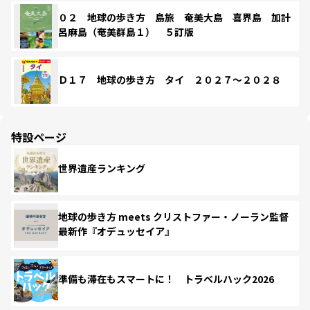
０２ 地球の歩き方 島旅 奄美大島 喜界島 加計
呂麻島（奄美群島１） ５訂版
Ｄ１７ 地球の歩き方 タイ ２０２７～２０２８
特設ページ
世界遺産ランキング
地球の歩き方 meets クリストファー・ノーラン監督
最新作『オデュッセイア』
準備も滞在もスマートに！ トラベルハック2026