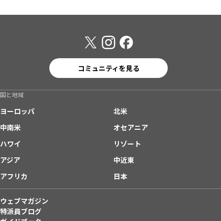
コミュニティを見る
国と地域
ヨーロッパ
北米
中南米
オセアニア
ハワイ
リゾート
アジア
中近東
アフリカ
日本
ウェブマガジン
特派員ブログ