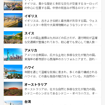
性で訪れる人を魅了する。 なお、新着のスペイン情報は
コ
聖堂、美しいビーチ、そして豊かな自然が、訪れる者を心
ドイツは、豊かな歴史と多彩な文化が交差するヨーロッパ
ンテンツ一覧
を参照してほしい。
から魅了する。また、フランスは美食の国としても知ら
の中心に位置する国。中世の街並みが残るロマンチック街
れ、フランス料理はユネスコ無形文化遺産にも登録されて
道から、未来を先取りするようなモダンな都市まで多様な
イギリス
いる。シャンパンの発祥地であるランス、プロヴァンスの
顔を持つこの国は、どこを歩いても飽きることがない。ベ
香り高いラベンダー畑など、多彩な楽しみ方が可能だ。さ
ルリンの文化的活気、バイエルン州のアルプスの絶景、そ
イギリスは、古きよき伝統と最先端が共存する国。ウェス
らに、パリ以外の地域にも魅力が溢れており、どの街角に
してライン川沿いのワイン畑といった風景は必見。ビール
トミンスター寺院や大英博物館のようなランドマーク、歴
も豊かな歴史と文化が息づいている。パリ以外の個性あふ
とソーセージを味わいながら地元の人と過ごす楽しい時間
史ある大学都市、美しい丘陵地帯や牧歌的な風景など、エ
れる地方に足を運ぶとそれぞれで全く異なる文化を体験で
スイス
は、お酒好きな人にはぜひ体験してほしい。 なお、新着の
リアごとに異なる魅力がある。また、優雅なアフタヌーン
きるだろう。 なお、新着のフランス情報は
コンテンツ一覧
ドイツ情報は
コンテンツ一覧
を参照してほしい。
ティー、ビール好きにはたまらない英国パブ、サッカー観
スイスの国土面積は九州ほどの広さだが、運行時刻が正確
を参照してほしい。
戦など、本場だからこそできる体験も豊富。イギリスを旅
な交通網が整備されており、初心者でも安心して個人旅行
して楽しみつくそう。 なお、新着のイギリス情報は
コンテ
を楽しめる。日本同様に時刻表どおりの旅が可能だ。中世
アメリカ
ンツ一覧
を参照してほしい。
の建物がそのまま残る町や、スイスならではのユニークな
博物館もあり、アルプス観光だけでなく町歩きも満喫する
アメリカ合衆国は、広大な土地と多様な文化が魅力の国。
ことができる。国民の所得が高いため物価も高いが、旅行
東海岸の都市部から西海岸のカリフォルニアまで、訪れる
者向けの交通パス提供のサービスもあり、うまく活用すれ
場所ごとに異なる風景と体験が待っている。ニューヨーク
ハワイ
ば市内交通費無料で観光を楽しむこともできる。 なお、新
のような巨大都市は、観光、ショッピング、エンターテイ
着のスイス情報は
コンテンツ一覧
を参照してほしい。
ンメントが詰まった刺激的なスポットだ。一方、アメリカ
年間を通じて温暖な気候に恵まれ、多くの島で構成される
西部には大自然が広がり、グランドキャニオンやイエロー
ハワイは、どの島も独自の魅力をもっている。大自然の神
ストーン国立公園といった絶景が堪能できる。さらに、南
秘を感じたいなら、火山が生み出した壮大な景観を誇るハ
オーストラリア
部のニューオーリンズでは、音楽と美食が融合した独特の
ワイ島は見逃せない。また、定番の観光地といえばオアフ
文化が魅力。旅行者はアメリカの各地域で異なる魅力を楽
島だが、静かな自然を求めるならマウイ島やカウアイ島が
オーストラリアは、壮大な自然と多様な文化が魅力の国。
しみながら、その多様性と豊かな歴史を感じることができ
おすすめ。エメラルドグリーンに輝く海をはじめ、豊かな
シドニーのシンボルであるシドニー・オペラハウス、オー
るだろう。車でのロードトリップや列車の旅も、アメリカ
文化や歴史が息づいている。「アロハスピリット」と呼ば
ストラリア東海岸北部に広がる大サンゴ礁地帯グレートバ
ならではの贅沢な旅のスタイルだ。 なお、新着のアメリカ
台湾
れるおもてなしの心で訪れる人々を迎えてくれるハワイの
リアリーフや大陸中央部にそびえるウルル（エアーズロッ