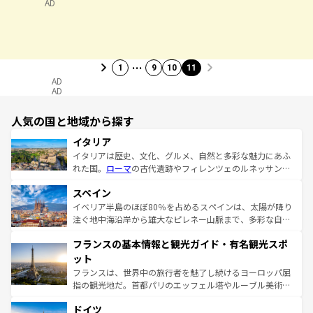
AD
…
1
9
10
11
AD
AD
人気の国と地域から探す
イタリア
イタリアは歴史、文化、グルメ、自然と多彩な魅力にあふ
れた国。
ローマ
の古代遺跡やフィレンツェのルネッサンス
美術、ヴェネツィアの運河など、歴史あるスポットはもち
スペイン
ろん、トスカーナの美しい田園風景やアマルフィ海岸の絶
景など、自然景観も見逃せない。観光の合間には、本場の
イベリア半島のほぼ80％を占めるスペインは、太陽が降り
ピザやパスタなど、絶品のイタリア料理を堪能することも
注ぐ地中海沿岸から雄大なピレネー山脈まで、多彩な自然
できる。朝目覚めてから夜眠るまで、すべての瞬間を楽し
と文化が詰まったヨーロッパ屈指の旅行先だ。多様な地域
フランスの基本情報と観光ガイド・有名観光スポ
ませてくれるイタリアで、忘れられない旅をしてみよう！
文化が根付くこの国では、情熱的なフラメンコ、熱気あふ
なお、新着のイタリア情報は
コンテンツ一覧
を参照してほ
れる闘牛、そして美味しいタパスが生活の一部となってい
ット
しい。
る。首都マドリードの洗練された雰囲気や、バルセロナの
フランスは、世界中の旅行者を魅了し続けるヨーロッパ屈
アートに溢れた街角から、地方では古代ローマ遺跡や中世
指の観光地だ。首都パリのエッフェル塔やルーブル美術館
の城塞都市、穏やかなビーチリゾートまで多彩な表情を見
といった象徴的なスポットから、田舎町の古風な美しさま
せる。地方によって風土や気候が異なるスペインはその個
ドイツ
で、幅広い魅力が詰まっている。華麗な宮殿、歴史的な大