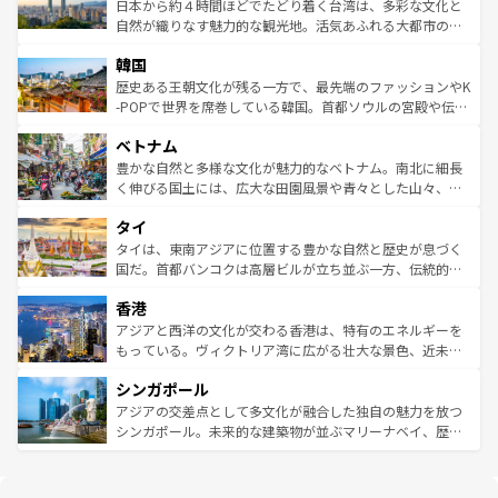
情報は
コンテンツ一覧
を参照してほしい。
人々、おいしいローカルフードやハワイアンミュージッ
ク）、タスマニアの美しい原生林やケアンズの熱帯雨林な
日本から約４時間ほどでたどり着く台湾は、多彩な文化と
ク、伝統的なフラダンスなど、すべてがハワイの魅力を彩
ど、見どころがたくさん。また、カフェやワイン、オージ
自然が織りなす魅力的な観光地。活気あふれる大都市の台
っている。訪れるたびに新しい発見と感動が待っているハ
ービーフなどの食文化も豊かで、美味しいものであふれて
北やノスタルジックな町並みが人気な九份（ジォウフェ
ワイを、存分に味わってほしい。 なお、新着のハワイ情報
韓国
いる。アクティビティも充実しており、サーフィンやダイ
ン）、静ひつな山岳地帯である台湾東部など、都市の喧騒
は
コンテンツ一覧
を参照してほしい。
ビング、ハイキングなど、アウトドア好きにはたまらな
と山間の静けさが共存しており、訪れる人に新しい発見と
歴史ある王朝文化が残る一方で、最先端のファッションやK
い。オーストラリアの多彩な魅力を存分に味わいつくそ
驚きをもたらしてくれる。また、奥深い台湾の食文化も魅
-POPで世界を席巻している韓国。首都ソウルの宮殿や伝統
う。 なお、新着のオーストラリア情報は
コンテンツ一覧
を
力で、夜市などの屋台グルメから高級料理、ヘルシーで美
家屋が並ぶエリアでは韓国の歴史と文化に浸ることがで
参照してほしい。
ベトナム
容にもいいと評判のスイーツなど、バラエティ豊かな料理
き、地方に足を延ばせば四季折々の自然美を楽しむことが
が味わえる。 なお、新着の台湾情報は
コンテンツ一覧
を参
できる。そして、キムチや焼肉、絶品のストリートフード
豊かな自然と多様な文化が魅力的なベトナム。南北に細長
照してほしい。
まで、さまざまな韓国料理が待っている。夜には、韓国な
く伸びる国土には、広大な田園風景や青々とした山々、世
らではのナイトライフも堪能できる。あたたかいホスピタ
界遺産に登録された壮大な自然景観が点在し、都市部では
タイ
リティに包まれながら、韓国の多彩な魅力を心ゆくまで味
急速な発展と共に伝統が息づく。ハノイの古い町並みやホ
わってみてほしい。 なお、新着の韓国情報は
コンテンツ一
ーチミン市のフランス統治時代の建物も、独特の雰囲気を
タイは、東南アジアに位置する豊かな自然と歴史が息づく
覧
を参照してほしい。
醸し出している。また、バラエティの豊かさとおいしさで
国だ。首都バンコクは高層ビルが立ち並ぶ一方、伝統的な
世界中の食通を魅了してやまないベトナム料理も魅力のひ
寺院や市場がいたるところに点在し、古きよき文化と現代
香港
とつ。フォーやバインミー、ベトナムコーヒーなどは、ぜ
の活気が交差している。北部ではチェンマイなどの山岳地
ひ現地で味わいたい。どの地域を訪れてもあたたかい人々
帯で自然と触れ合い、南部ではプーケットやクラビの美し
アジアと西洋の文化が交わる香港は、特有のエネルギーを
が旅行者を迎えてくれるので、きっと忘れられない旅にな
いビーチでリゾート気分を楽しむことができる。タイ料理
もっている。ヴィクトリア湾に広がる壮大な景色、近未来
るはずだ。 なお、新着のベトナム情報は
コンテンツ一覧
を
は世界的に有名で、屋台から高級レストランまで味覚を刺
的なアートスポット、そして歴史と現代が融合した町並
参照してほしい。
シンガポール
激する。気候は一年中温暖で、どの季節にも異なる楽しみ
み、どこを訪れても感動するはず。観光スポットが密集し
が待っている。親しみやすいタイの人々、仏教を中心とし
ており、効率よく見どころを回れるのも魅力。息をのむよ
アジアの交差点として多文化が融合した独自の魅力を放つ
た文化、そして多様な観光資源が、訪れる旅人を魅了し続
うな絶景から文化的な体験まで、香港を存分に楽しみ尽く
シンガポール。未来的な建築物が並ぶマリーナベイ、歴史
ける。 なお、新着のタイ情報は
コンテンツ一覧
を参照して
そう。 なお、新着の香港情報は
コンテンツ一覧
を参照して
と伝統を感じられるエスニックタウン、多数の緑豊かな公
ほしい。
ほしい。
園や自然保護区など、自然が調和した近代的な景観と文化
の多様性あふれるカラフルな町は、どこを歩いても新しい