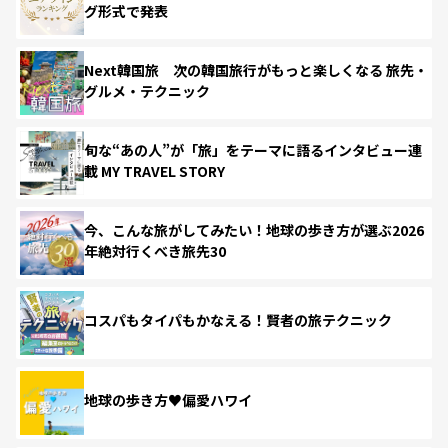
グ形式で発表
Next韓国旅 次の韓国旅行がもっと楽しくなる 旅先・
グルメ・テクニック
旬な“あの人”が「旅」をテーマに語るインタビュー連
載 MY TRAVEL STORY
今、こんな旅がしてみたい！地球の歩き方が選ぶ2026
年絶対行くべき旅先30
コスパもタイパもかなえる！賢者の旅テクニック
地球の歩き方♥偏愛ハワイ