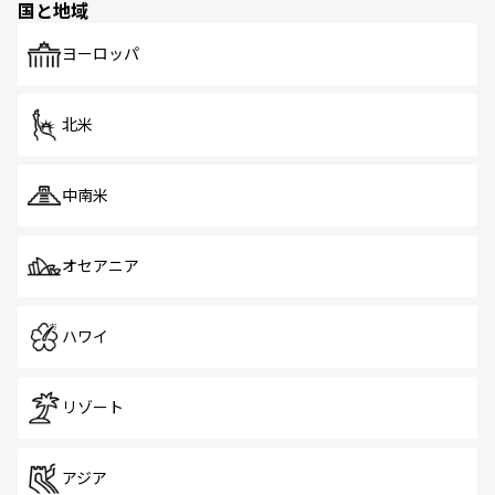
国と地域
発見がある。さらに、治安のよさや充実した公共交通機関
も、旅行者にとっては魅力的なポイント。グルメも豊富
で、ホーカーズは地元の風情を楽しめる外せないスポット
ヨーロッパ
だ。訪れる人を飽きさせないシンガポールで、多様な魅力
を体感しよう。 なお、新着のシンガポール情報は
コンテン
ツ一覧
を参照してほしい。
北米
中南米
オセアニア
ハワイ
リゾート
アジア