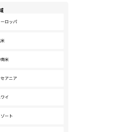
域
ヨーロッパ
北米
中南米
オセアニア
ハワイ
リゾート