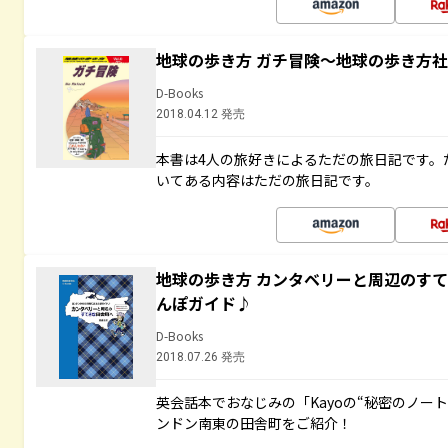
地球の歩き方 ガチ冒険～地球の歩き方
D-Books
2018.04.12 発売
本書は4人の旅好きによるただの旅日記です。
いてある内容はただの旅日記です。
地球の歩き方 カンタベリーと周辺のす
んぽガイド♪
D-Books
2018.07.26 発売
英会話本でおなじみの「Kayoの“秘密のノー
ンドン南東の田舎町をご紹介！