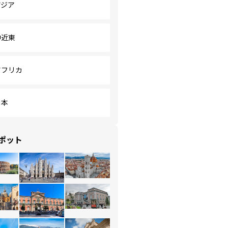
アジア
中近東
アフリカ
日本
ポット