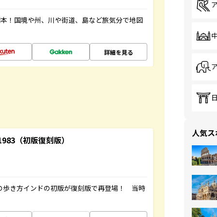
図本！国境や州、川や街道、島など旅気分で地図
詳細を見る
人気ス
-1983（初版復刻版）
球の歩き方インドの初版が復刻版で再登場！ 当時