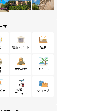
ーマ
食
建築・アート
宿泊
ト・
世界遺産
リゾート
戦
鉄道・
ビティ
ショップ
フライト