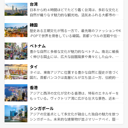
ならではの贅沢な旅のスタイルだ。 なお、新着のアメリカ
台湾
れるおもてなしの心で訪れる人々を迎えてくれるハワイの
リアリーフや大陸中央部にそびえるウルル（エアーズロッ
情報は
コンテンツ一覧
を参照してほしい。
人々、おいしいローカルフードやハワイアンミュージッ
ク）、タスマニアの美しい原生林やケアンズの熱帯雨林な
日本から約４時間ほどでたどり着く台湾は、多彩な文化と
ク、伝統的なフラダンスなど、すべてがハワイの魅力を彩
ど、見どころがたくさん。また、カフェやワイン、オージ
自然が織りなす魅力的な観光地。活気あふれる大都市の台
っている。訪れるたびに新しい発見と感動が待っているハ
ービーフなどの食文化も豊かで、美味しいものであふれて
北やノスタルジックな町並みが人気な九份（ジォウフェ
ワイを、存分に味わってほしい。 なお、新着のハワイ情報
韓国
いる。アクティビティも充実しており、サーフィンやダイ
ン）、静ひつな山岳地帯である台湾東部など、都市の喧騒
は
コンテンツ一覧
を参照してほしい。
ビング、ハイキングなど、アウトドア好きにはたまらな
と山間の静けさが共存しており、訪れる人に新しい発見と
歴史ある王朝文化が残る一方で、最先端のファッションやK
い。オーストラリアの多彩な魅力を存分に味わいつくそ
驚きをもたらしてくれる。また、奥深い台湾の食文化も魅
-POPで世界を席巻している韓国。首都ソウルの宮殿や伝統
う。 なお、新着のオーストラリア情報は
コンテンツ一覧
を
力で、夜市などの屋台グルメから高級料理、ヘルシーで美
家屋が並ぶエリアでは韓国の歴史と文化に浸ることがで
参照してほしい。
ベトナム
容にもいいと評判のスイーツなど、バラエティ豊かな料理
き、地方に足を延ばせば四季折々の自然美を楽しむことが
が味わえる。 なお、新着の台湾情報は
コンテンツ一覧
を参
できる。そして、キムチや焼肉、絶品のストリートフード
豊かな自然と多様な文化が魅力的なベトナム。南北に細長
照してほしい。
まで、さまざまな韓国料理が待っている。夜には、韓国な
く伸びる国土には、広大な田園風景や青々とした山々、世
らではのナイトライフも堪能できる。あたたかいホスピタ
界遺産に登録された壮大な自然景観が点在し、都市部では
タイ
リティに包まれながら、韓国の多彩な魅力を心ゆくまで味
急速な発展と共に伝統が息づく。ハノイの古い町並みやホ
わってみてほしい。 なお、新着の韓国情報は
コンテンツ一
ーチミン市のフランス統治時代の建物も、独特の雰囲気を
タイは、東南アジアに位置する豊かな自然と歴史が息づく
覧
を参照してほしい。
醸し出している。また、バラエティの豊かさとおいしさで
国だ。首都バンコクは高層ビルが立ち並ぶ一方、伝統的な
世界中の食通を魅了してやまないベトナム料理も魅力のひ
寺院や市場がいたるところに点在し、古きよき文化と現代
香港
とつ。フォーやバインミー、ベトナムコーヒーなどは、ぜ
の活気が交差している。北部ではチェンマイなどの山岳地
ひ現地で味わいたい。どの地域を訪れてもあたたかい人々
帯で自然と触れ合い、南部ではプーケットやクラビの美し
アジアと西洋の文化が交わる香港は、特有のエネルギーを
が旅行者を迎えてくれるので、きっと忘れられない旅にな
いビーチでリゾート気分を楽しむことができる。タイ料理
もっている。ヴィクトリア湾に広がる壮大な景色、近未来
るはずだ。 なお、新着のベトナム情報は
コンテンツ一覧
を
は世界的に有名で、屋台から高級レストランまで味覚を刺
的なアートスポット、そして歴史と現代が融合した町並
参照してほしい。
シンガポール
激する。気候は一年中温暖で、どの季節にも異なる楽しみ
み、どこを訪れても感動するはず。観光スポットが密集し
が待っている。親しみやすいタイの人々、仏教を中心とし
ており、効率よく見どころを回れるのも魅力。息をのむよ
アジアの交差点として多文化が融合した独自の魅力を放つ
た文化、そして多様な観光資源が、訪れる旅人を魅了し続
うな絶景から文化的な体験まで、香港を存分に楽しみ尽く
シンガポール。未来的な建築物が並ぶマリーナベイ、歴史
ける。 なお、新着のタイ情報は
コンテンツ一覧
を参照して
そう。 なお、新着の香港情報は
コンテンツ一覧
を参照して
と伝統を感じられるエスニックタウン、多数の緑豊かな公