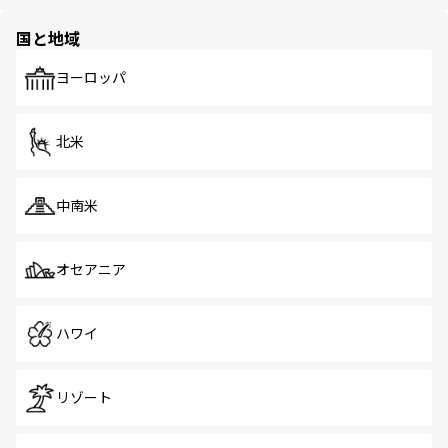
ほしい。
ほしい。
園や自然保護区など、自然が調和した近代的な景観と文化
の多様性あふれるカラフルな町は、どこを歩いても新しい
国と地域
発見がある。さらに、治安のよさや充実した公共交通機関
も、旅行者にとっては魅力的なポイント。グルメも豊富
で、ホーカーズは地元の風情を楽しめる外せないスポット
ヨーロッパ
だ。訪れる人を飽きさせないシンガポールで、多様な魅力
を体感しよう。 なお、新着のシンガポール情報は
コンテン
ツ一覧
を参照してほしい。
北米
中南米
オセアニア
ハワイ
リゾート