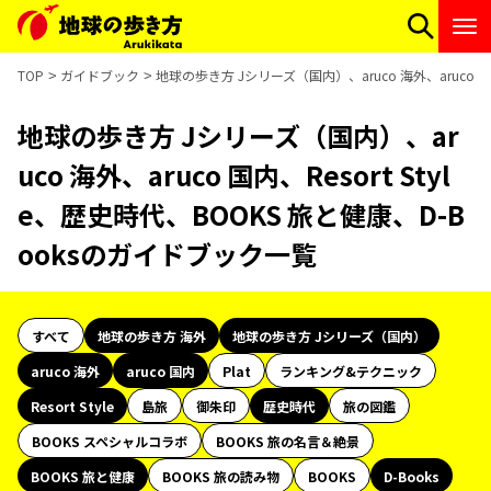
TOP
ガイドブック
地球の歩き方 Jシリーズ（国内）、aruco 海外、aruco 国
地球の歩き方 Jシリーズ（国内）、ar
uco 海外、aruco 国内、Resort Styl
e、歴史時代、BOOKS 旅と健康、D-B
ooksのガイドブック一覧
すべて
地球の歩き方 海外
地球の歩き方 Jシリーズ（国内）
aruco 海外
aruco 国内
Plat
ランキング&テクニック
Resort Style
島旅
御朱印
歴史時代
旅の図鑑
BOOKS スペシャルコラボ
BOOKS 旅の名言＆絶景
BOOKS 旅と健康
BOOKS 旅の読み物
BOOKS
D-Books