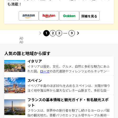
も満載！
詳細を見る
…
1
2
3
9
AD
AD
人気の国と地域から探す
イタリア
イタリアは歴史、文化、グルメ、自然と多彩な魅力にあふ
れた国。
ローマ
の古代遺跡やフィレンツェのルネッサンス
美術、ヴェネツィアの運河など、歴史あるスポットはもち
スペイン
ろん、トスカーナの美しい田園風景やアマルフィ海岸の絶
景など、自然景観も見逃せない。観光の合間には、本場の
イベリア半島のほぼ80％を占めるスペインは、太陽が降り
ピザやパスタなど、絶品のイタリア料理を堪能することも
注ぐ地中海沿岸から雄大なピレネー山脈まで、多彩な自然
できる。朝目覚めてから夜眠るまで、すべての瞬間を楽し
と文化が詰まったヨーロッパ屈指の旅行先だ。多様な地域
フランスの基本情報と観光ガイド・有名観光スポ
ませてくれるイタリアで、忘れられない旅をしてみよう！
文化が根付くこの国では、情熱的なフラメンコ、熱気あふ
なお、新着のイタリア情報は
コンテンツ一覧
を参照してほ
れる闘牛、そして美味しいタパスが生活の一部となってい
ット
しい。
る。首都マドリードの洗練された雰囲気や、バルセロナの
フランスは、世界中の旅行者を魅了し続けるヨーロッパ屈
アートに溢れた街角から、地方では古代ローマ遺跡や中世
指の観光地だ。首都パリのエッフェル塔やルーブル美術館