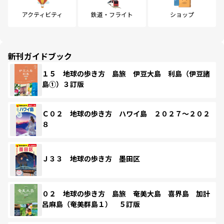
アクティビティ
鉄道・フライト
ショップ
新刊ガイドブック
１５ 地球の歩き方 島旅 伊豆大島 利島（伊豆諸
島①）３訂版
Ｃ０２ 地球の歩き方 ハワイ島 ２０２７～２０２
８
Ｊ３３ 地球の歩き方 墨田区
０２ 地球の歩き方 島旅 奄美大島 喜界島 加計
呂麻島（奄美群島１） ５訂版