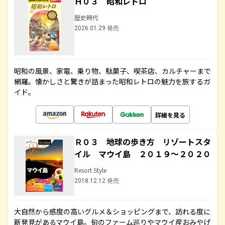
Ｈ０３ 昭和レトロ
歴史時代
2026.01.29 発売
昭和の風景、家電、乗り物、駄菓子、喫茶店、カルチャーまで
網羅。懐かしさと驚きが詰まった昭和レトロの魅力を旅するガ
イド。
詳細を見る
Ｒ０３ 地球の歩き方 リゾートスタ
イル マウイ島 ２０１９～２０２０
Resort Style
2018.12.12 発売
大自然から感度の高いグルメ＆ショッピングまで、訪れる度に
新発見があるマウイ島。旬のファーム巡りやマウイ産おみやげ