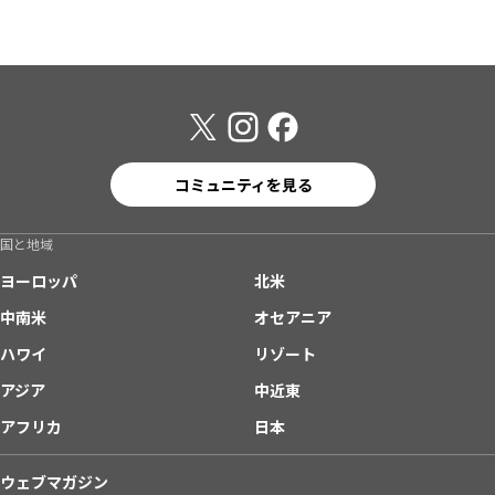
コミュニティを見る
国と地域
ヨーロッパ
北米
中南米
オセアニア
ハワイ
リゾート
アジア
中近東
アフリカ
日本
ウェブマガジン