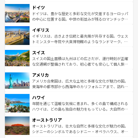
の城塞都市、穏やかなビーチリゾートまで多彩な表情を見
といった象徴的なスポットから、田舎町の古風な美しさま
せる。地方によって風土や気候が異なるスペインはその個
ドイツ
で、幅広い魅力が詰まっている。華麗な宮殿、歴史的な大
性で訪れる人を魅了する。 なお、新着のスペイン情報は
コ
聖堂、美しいビーチ、そして豊かな自然が、訪れる者を心
ドイツは、豊かな歴史と多彩な文化が交差するヨーロッパ
ンテンツ一覧
を参照してほしい。
から魅了する。また、フランスは美食の国としても知ら
の中心に位置する国。中世の街並みが残るロマンチック街
れ、フランス料理はユネスコ無形文化遺産にも登録されて
道から、未来を先取りするようなモダンな都市まで多様な
イギリス
いる。シャンパンの発祥地であるランス、プロヴァンスの
顔を持つこの国は、どこを歩いても飽きることがない。ベ
香り高いラベンダー畑など、多彩な楽しみ方が可能だ。さ
ルリンの文化的活気、バイエルン州のアルプスの絶景、そ
イギリスは、古きよき伝統と最先端が共存する国。ウェス
らに、パリ以外の地域にも魅力が溢れており、どの街角に
してライン川沿いのワイン畑といった風景は必見。ビール
トミンスター寺院や大英博物館のようなランドマーク、歴
も豊かな歴史と文化が息づいている。パリ以外の個性あふ
とソーセージを味わいながら地元の人と過ごす楽しい時間
史ある大学都市、美しい丘陵地帯や牧歌的な風景など、エ
れる地方に足を運ぶとそれぞれで全く異なる文化を体験で
スイス
は、お酒好きな人にはぜひ体験してほしい。 なお、新着の
リアごとに異なる魅力がある。また、優雅なアフタヌーン
きるだろう。 なお、新着のフランス情報は
コンテンツ一覧
ドイツ情報は
コンテンツ一覧
を参照してほしい。
ティー、ビール好きにはたまらない英国パブ、サッカー観
スイスの国土面積は九州ほどの広さだが、運行時刻が正確
を参照してほしい。
戦など、本場だからこそできる体験も豊富。イギリスを旅
な交通網が整備されており、初心者でも安心して個人旅行
して楽しみつくそう。 なお、新着のイギリス情報は
コンテ
を楽しめる。日本同様に時刻表どおりの旅が可能だ。中世
アメリカ
ンツ一覧
を参照してほしい。
の建物がそのまま残る町や、スイスならではのユニークな
博物館もあり、アルプス観光だけでなく町歩きも満喫する
アメリカ合衆国は、広大な土地と多様な文化が魅力の国。
ことができる。国民の所得が高いため物価も高いが、旅行
東海岸の都市部から西海岸のカリフォルニアまで、訪れる
者向けの交通パス提供のサービスもあり、うまく活用すれ
場所ごとに異なる風景と体験が待っている。ニューヨーク
ハワイ
ば市内交通費無料で観光を楽しむこともできる。 なお、新
のような巨大都市は、観光、ショッピング、エンターテイ
着のスイス情報は
コンテンツ一覧
を参照してほしい。
ンメントが詰まった刺激的なスポットだ。一方、アメリカ
年間を通じて温暖な気候に恵まれ、多くの島で構成される
西部には大自然が広がり、グランドキャニオンやイエロー
ハワイは、どの島も独自の魅力をもっている。大自然の神
ストーン国立公園といった絶景が堪能できる。さらに、南
秘を感じたいなら、火山が生み出した壮大な景観を誇るハ
オーストラリア
部のニューオーリンズでは、音楽と美食が融合した独特の
ワイ島は見逃せない。また、定番の観光地といえばオアフ
文化が魅力。旅行者はアメリカの各地域で異なる魅力を楽
島だが、静かな自然を求めるならマウイ島やカウアイ島が
オーストラリアは、壮大な自然と多様な文化が魅力の国。
しみながら、その多様性と豊かな歴史を感じることができ
おすすめ。エメラルドグリーンに輝く海をはじめ、豊かな
シドニーのシンボルであるシドニー・オペラハウス、オー
るだろう。車でのロードトリップや列車の旅も、アメリカ
文化や歴史が息づいている。「アロハスピリット」と呼ば
ストラリア東海岸北部に広がる大サンゴ礁地帯グレートバ