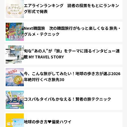
エアラインランキング 読者の投票をもとにランキン
グ形式で発表
Next韓国旅 次の韓国旅行がもっと楽しくなる 旅先・
グルメ・テクニック
旬な“あの人”が「旅」をテーマに語るインタビュー連
載 MY TRAVEL STORY
今、こんな旅がしてみたい！地球の歩き方が選ぶ2026
年絶対行くべき旅先30
コスパもタイパもかなえる！賢者の旅テクニック
地球の歩き方♥偏愛ハワイ