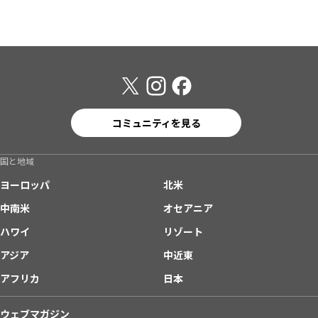
コミュニティを見る
国と地域
ヨーロッパ
北米
中南米
オセアニア
ハワイ
リゾート
アジア
中近東
アフリカ
日本
ウェブマガジン