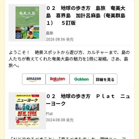
０２ 地球の歩き方 島旅 奄美大
島 喜界島 加計呂麻島（奄美群島
１） ５訂版
島旅
2026.08.06 発売
ようこそ！ 絶景スポットから遊び方、カルチャーまで、島の
人たちが教えてくれた奄美大島の魅力を1冊に凝縮。さあ、島
旅へ。
詳細を見る
０２ 地球の歩き方 Ｐｌａｔ ニュ
ーヨーク
Plat
2024.08.08 発売