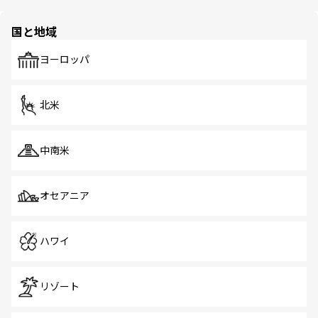
ほしい。
ほしい。
園や自然保護区など、自然が調和した近代的な景観と文化
の多様性あふれるカラフルな町は、どこを歩いても新しい
国と地域
発見がある。さらに、治安のよさや充実した公共交通機関
も、旅行者にとっては魅力的なポイント。グルメも豊富
で、ホーカーズは地元の風情を楽しめる外せないスポット
ヨーロッパ
だ。訪れる人を飽きさせないシンガポールで、多様な魅力
を体感しよう。 なお、新着のシンガポール情報は
コンテン
ツ一覧
を参照してほしい。
北米
中南米
オセアニア
ハワイ
リゾート