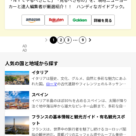
「ＮＹでやるべきこと」「見るべきもの」を、現地ニューヨー
カーと達人編集者が厳選紹介！！ ハンディなガイドブック。
詳細を見る
…
1
2
3
9
AD
AD
人気の国と地域から探す
イタリア
イタリアは歴史、文化、グルメ、自然と多彩な魅力にあふ
れた国。
ローマ
の古代遺跡やフィレンツェのルネッサンス
美術、ヴェネツィアの運河など、歴史あるスポットはもち
スペイン
ろん、トスカーナの美しい田園風景やアマルフィ海岸の絶
景など、自然景観も見逃せない。観光の合間には、本場の
イベリア半島のほぼ80％を占めるスペインは、太陽が降り
ピザやパスタなど、絶品のイタリア料理を堪能することも
注ぐ地中海沿岸から雄大なピレネー山脈まで、多彩な自然
できる。朝目覚めてから夜眠るまで、すべての瞬間を楽し
と文化が詰まったヨーロッパ屈指の旅行先だ。多様な地域
フランスの基本情報と観光ガイド・有名観光スポ
ませてくれるイタリアで、忘れられない旅をしてみよう！
文化が根付くこの国では、情熱的なフラメンコ、熱気あふ
なお、新着のイタリア情報は
コンテンツ一覧
を参照してほ
れる闘牛、そして美味しいタパスが生活の一部となってい
ット
しい。
る。首都マドリードの洗練された雰囲気や、バルセロナの
フランスは、世界中の旅行者を魅了し続けるヨーロッパ屈
アートに溢れた街角から、地方では古代ローマ遺跡や中世
指の観光地だ。首都パリのエッフェル塔やルーブル美術館