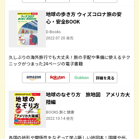
地球の歩き方 ウィズコロナ旅の安
心・安全BOOK
D-Books
2022.07.20 発売
久しぶりの海外旅行でも大丈夫！旅の手配や準備に使えるテク
ニックがつまった24ページの電子書籍
詳細を見る
地球のなぞり方 旅地図 アメリカ大
陸編
BOOKS 旅と健康
2022.10.14 発売
各国の地形や関係性をなぞって学ぶ新しい地図本！国境や州、