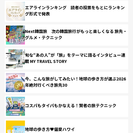
エアラインランキング 読者の投票をもとにランキン
グ形式で発表
Next韓国旅 次の韓国旅行がもっと楽しくなる 旅先・
グルメ・テクニック
旬な“あの人”が「旅」をテーマに語るインタビュー連
載 MY TRAVEL STORY
今、こんな旅がしてみたい！地球の歩き方が選ぶ2026
年絶対行くべき旅先30
コスパもタイパもかなえる！賢者の旅テクニック
地球の歩き方♥偏愛ハワイ