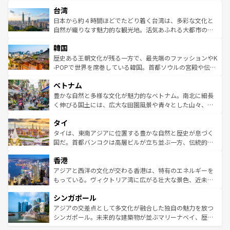
るだろう。車でのロードトリップや列車の旅も、アメリカ
文化や歴史が息づいている。「アロハスピリット」と呼ば
ストラリア東海岸北部に広がる大サンゴ礁地帯グレートバ
ならではの贅沢な旅のスタイルだ。 なお、新着のアメリカ
台湾
れるおもてなしの心で訪れる人々を迎えてくれるハワイの
リアリーフや大陸中央部にそびえるウルル（エアーズロッ
情報は
コンテンツ一覧
を参照してほしい。
人々、おいしいローカルフードやハワイアンミュージッ
ク）、タスマニアの美しい原生林やケアンズの熱帯雨林な
日本から約４時間ほどでたどり着く台湾は、多彩な文化と
ク、伝統的なフラダンスなど、すべてがハワイの魅力を彩
ど、見どころがたくさん。また、カフェやワイン、オージ
自然が織りなす魅力的な観光地。活気あふれる大都市の台
っている。訪れるたびに新しい発見と感動が待っているハ
ービーフなどの食文化も豊かで、美味しいものであふれて
北やノスタルジックな町並みが人気な九份（ジォウフェ
ワイを、存分に味わってほしい。 なお、新着のハワイ情報
韓国
いる。アクティビティも充実しており、サーフィンやダイ
ン）、静ひつな山岳地帯である台湾東部など、都市の喧騒
は
コンテンツ一覧
を参照してほしい。
ビング、ハイキングなど、アウトドア好きにはたまらな
と山間の静けさが共存しており、訪れる人に新しい発見と
歴史ある王朝文化が残る一方で、最先端のファッションやK
い。オーストラリアの多彩な魅力を存分に味わいつくそ
驚きをもたらしてくれる。また、奥深い台湾の食文化も魅
-POPで世界を席巻している韓国。首都ソウルの宮殿や伝統
う。 なお、新着のオーストラリア情報は
コンテンツ一覧
を
力で、夜市などの屋台グルメから高級料理、ヘルシーで美
家屋が並ぶエリアでは韓国の歴史と文化に浸ることがで
参照してほしい。
ベトナム
容にもいいと評判のスイーツなど、バラエティ豊かな料理
き、地方に足を延ばせば四季折々の自然美を楽しむことが
が味わえる。 なお、新着の台湾情報は
コンテンツ一覧
を参
できる。そして、キムチや焼肉、絶品のストリートフード
豊かな自然と多様な文化が魅力的なベトナム。南北に細長
照してほしい。
まで、さまざまな韓国料理が待っている。夜には、韓国な
く伸びる国土には、広大な田園風景や青々とした山々、世
らではのナイトライフも堪能できる。あたたかいホスピタ
界遺産に登録された壮大な自然景観が点在し、都市部では
タイ
リティに包まれながら、韓国の多彩な魅力を心ゆくまで味
急速な発展と共に伝統が息づく。ハノイの古い町並みやホ
わってみてほしい。 なお、新着の韓国情報は
コンテンツ一
ーチミン市のフランス統治時代の建物も、独特の雰囲気を
タイは、東南アジアに位置する豊かな自然と歴史が息づく
覧
を参照してほしい。
醸し出している。また、バラエティの豊かさとおいしさで
国だ。首都バンコクは高層ビルが立ち並ぶ一方、伝統的な
世界中の食通を魅了してやまないベトナム料理も魅力のひ
寺院や市場がいたるところに点在し、古きよき文化と現代
香港
とつ。フォーやバインミー、ベトナムコーヒーなどは、ぜ
の活気が交差している。北部ではチェンマイなどの山岳地
ひ現地で味わいたい。どの地域を訪れてもあたたかい人々
帯で自然と触れ合い、南部ではプーケットやクラビの美し
アジアと西洋の文化が交わる香港は、特有のエネルギーを
が旅行者を迎えてくれるので、きっと忘れられない旅にな
いビーチでリゾート気分を楽しむことができる。タイ料理
もっている。ヴィクトリア湾に広がる壮大な景色、近未来
るはずだ。 なお、新着のベトナム情報は
コンテンツ一覧
を
は世界的に有名で、屋台から高級レストランまで味覚を刺
的なアートスポット、そして歴史と現代が融合した町並
参照してほしい。
シンガポール
激する。気候は一年中温暖で、どの季節にも異なる楽しみ
み、どこを訪れても感動するはず。観光スポットが密集し
が待っている。親しみやすいタイの人々、仏教を中心とし
ており、効率よく見どころを回れるのも魅力。息をのむよ
アジアの交差点として多文化が融合した独自の魅力を放つ
た文化、そして多様な観光資源が、訪れる旅人を魅了し続
うな絶景から文化的な体験まで、香港を存分に楽しみ尽く
シンガポール。未来的な建築物が並ぶマリーナベイ、歴史
ける。 なお、新着のタイ情報は
コンテンツ一覧
を参照して
そう。 なお、新着の香港情報は
コンテンツ一覧
を参照して
と伝統を感じられるエスニックタウン、多数の緑豊かな公