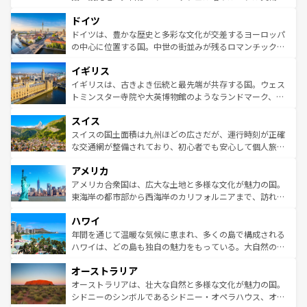
の城塞都市、穏やかなビーチリゾートまで多彩な表情を見
といった象徴的なスポットから、田舎町の古風な美しさま
せる。地方によって風土や気候が異なるスペインはその個
ドイツ
で、幅広い魅力が詰まっている。華麗な宮殿、歴史的な大
性で訪れる人を魅了する。 なお、新着のスペイン情報は
コ
聖堂、美しいビーチ、そして豊かな自然が、訪れる者を心
ドイツは、豊かな歴史と多彩な文化が交差するヨーロッパ
ンテンツ一覧
を参照してほしい。
から魅了する。また、フランスは美食の国としても知ら
の中心に位置する国。中世の街並みが残るロマンチック街
れ、フランス料理はユネスコ無形文化遺産にも登録されて
道から、未来を先取りするようなモダンな都市まで多様な
イギリス
いる。シャンパンの発祥地であるランス、プロヴァンスの
顔を持つこの国は、どこを歩いても飽きることがない。ベ
香り高いラベンダー畑など、多彩な楽しみ方が可能だ。さ
ルリンの文化的活気、バイエルン州のアルプスの絶景、そ
イギリスは、古きよき伝統と最先端が共存する国。ウェス
らに、パリ以外の地域にも魅力が溢れており、どの街角に
してライン川沿いのワイン畑といった風景は必見。ビール
トミンスター寺院や大英博物館のようなランドマーク、歴
も豊かな歴史と文化が息づいている。パリ以外の個性あふ
とソーセージを味わいながら地元の人と過ごす楽しい時間
史ある大学都市、美しい丘陵地帯や牧歌的な風景など、エ
れる地方に足を運ぶとそれぞれで全く異なる文化を体験で
スイス
は、お酒好きな人にはぜひ体験してほしい。 なお、新着の
リアごとに異なる魅力がある。また、優雅なアフタヌーン
きるだろう。 なお、新着のフランス情報は
コンテンツ一覧
ドイツ情報は
コンテンツ一覧
を参照してほしい。
ティー、ビール好きにはたまらない英国パブ、サッカー観
スイスの国土面積は九州ほどの広さだが、運行時刻が正確
を参照してほしい。
戦など、本場だからこそできる体験も豊富。イギリスを旅
な交通網が整備されており、初心者でも安心して個人旅行
して楽しみつくそう。 なお、新着のイギリス情報は
コンテ
を楽しめる。日本同様に時刻表どおりの旅が可能だ。中世
アメリカ
ンツ一覧
を参照してほしい。
の建物がそのまま残る町や、スイスならではのユニークな
博物館もあり、アルプス観光だけでなく町歩きも満喫する
アメリカ合衆国は、広大な土地と多様な文化が魅力の国。
ことができる。国民の所得が高いため物価も高いが、旅行
東海岸の都市部から西海岸のカリフォルニアまで、訪れる
者向けの交通パス提供のサービスもあり、うまく活用すれ
場所ごとに異なる風景と体験が待っている。ニューヨーク
ハワイ
ば市内交通費無料で観光を楽しむこともできる。 なお、新
のような巨大都市は、観光、ショッピング、エンターテイ
着のスイス情報は
コンテンツ一覧
を参照してほしい。
ンメントが詰まった刺激的なスポットだ。一方、アメリカ
年間を通じて温暖な気候に恵まれ、多くの島で構成される
西部には大自然が広がり、グランドキャニオンやイエロー
ハワイは、どの島も独自の魅力をもっている。大自然の神
ストーン国立公園といった絶景が堪能できる。さらに、南
秘を感じたいなら、火山が生み出した壮大な景観を誇るハ
オーストラリア
部のニューオーリンズでは、音楽と美食が融合した独特の
ワイ島は見逃せない。また、定番の観光地といえばオアフ
文化が魅力。旅行者はアメリカの各地域で異なる魅力を楽
島だが、静かな自然を求めるならマウイ島やカウアイ島が
オーストラリアは、壮大な自然と多様な文化が魅力の国。
しみながら、その多様性と豊かな歴史を感じることができ
おすすめ。エメラルドグリーンに輝く海をはじめ、豊かな
シドニーのシンボルであるシドニー・オペラハウス、オー