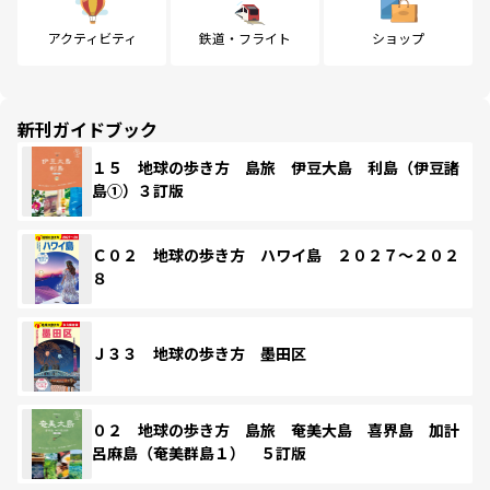
アクティビティ
鉄道・フライト
ショップ
新刊ガイドブック
１５ 地球の歩き方 島旅 伊豆大島 利島（伊豆諸
島①）３訂版
Ｃ０２ 地球の歩き方 ハワイ島 ２０２７～２０２
８
Ｊ３３ 地球の歩き方 墨田区
０２ 地球の歩き方 島旅 奄美大島 喜界島 加計
呂麻島（奄美群島１） ５訂版