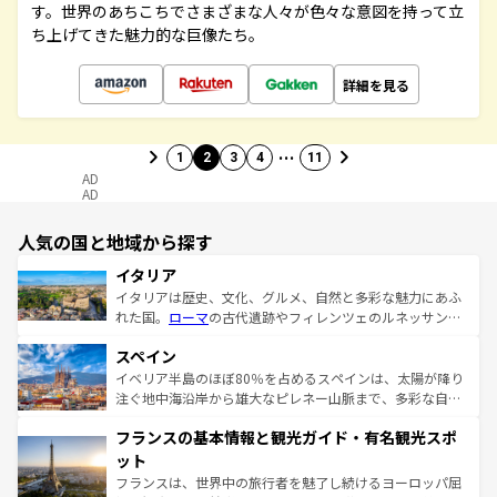
す。世界のあちこちでさまざまな人々が色々な意図を持って立
ち上げてきた魅力的な巨像たち。
詳細を見る
…
1
2
3
4
11
AD
AD
人気の国と地域から探す
イタリア
イタリアは歴史、文化、グルメ、自然と多彩な魅力にあふ
れた国。
ローマ
の古代遺跡やフィレンツェのルネッサンス
美術、ヴェネツィアの運河など、歴史あるスポットはもち
スペイン
ろん、トスカーナの美しい田園風景やアマルフィ海岸の絶
景など、自然景観も見逃せない。観光の合間には、本場の
イベリア半島のほぼ80％を占めるスペインは、太陽が降り
ピザやパスタなど、絶品のイタリア料理を堪能することも
注ぐ地中海沿岸から雄大なピレネー山脈まで、多彩な自然
できる。朝目覚めてから夜眠るまで、すべての瞬間を楽し
と文化が詰まったヨーロッパ屈指の旅行先だ。多様な地域
フランスの基本情報と観光ガイド・有名観光スポ
ませてくれるイタリアで、忘れられない旅をしてみよう！
文化が根付くこの国では、情熱的なフラメンコ、熱気あふ
なお、新着のイタリア情報は
コンテンツ一覧
を参照してほ
れる闘牛、そして美味しいタパスが生活の一部となってい
ット
しい。
る。首都マドリードの洗練された雰囲気や、バルセロナの
フランスは、世界中の旅行者を魅了し続けるヨーロッパ屈