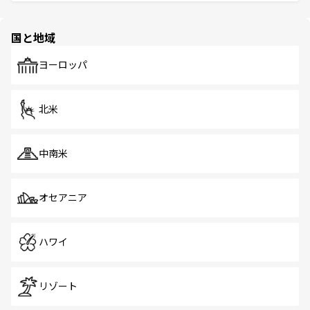
ける。 なお、新着のタイ情報は
コンテンツ一覧
を参照して
そう。 なお、新着の香港情報は
コンテンツ一覧
を参照して
と伝統を感じられるエスニックタウン、多数の緑豊かな公
ほしい。
ほしい。
園や自然保護区など、自然が調和した近代的な景観と文化
の多様性あふれるカラフルな町は、どこを歩いても新しい
国と地域
発見がある。さらに、治安のよさや充実した公共交通機関
も、旅行者にとっては魅力的なポイント。グルメも豊富
で、ホーカーズは地元の風情を楽しめる外せないスポット
ヨーロッパ
だ。訪れる人を飽きさせないシンガポールで、多様な魅力
を体感しよう。 なお、新着のシンガポール情報は
コンテン
ツ一覧
を参照してほしい。
北米
中南米
オセアニア
ハワイ
リゾート