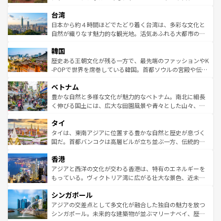
るだろう。車でのロードトリップや列車の旅も、アメリカ
文化や歴史が息づいている。「アロハスピリット」と呼ば
ストラリア東海岸北部に広がる大サンゴ礁地帯グレートバ
ならではの贅沢な旅のスタイルだ。 なお、新着のアメリカ
台湾
れるおもてなしの心で訪れる人々を迎えてくれるハワイの
リアリーフや大陸中央部にそびえるウルル（エアーズロッ
情報は
コンテンツ一覧
を参照してほしい。
人々、おいしいローカルフードやハワイアンミュージッ
ク）、タスマニアの美しい原生林やケアンズの熱帯雨林な
日本から約４時間ほどでたどり着く台湾は、多彩な文化と
ク、伝統的なフラダンスなど、すべてがハワイの魅力を彩
ど、見どころがたくさん。また、カフェやワイン、オージ
自然が織りなす魅力的な観光地。活気あふれる大都市の台
っている。訪れるたびに新しい発見と感動が待っているハ
ービーフなどの食文化も豊かで、美味しいものであふれて
北やノスタルジックな町並みが人気な九份（ジォウフェ
ワイを、存分に味わってほしい。 なお、新着のハワイ情報
韓国
いる。アクティビティも充実しており、サーフィンやダイ
ン）、静ひつな山岳地帯である台湾東部など、都市の喧騒
は
コンテンツ一覧
を参照してほしい。
ビング、ハイキングなど、アウトドア好きにはたまらな
と山間の静けさが共存しており、訪れる人に新しい発見と
歴史ある王朝文化が残る一方で、最先端のファッションやK
い。オーストラリアの多彩な魅力を存分に味わいつくそ
驚きをもたらしてくれる。また、奥深い台湾の食文化も魅
-POPで世界を席巻している韓国。首都ソウルの宮殿や伝統
う。 なお、新着のオーストラリア情報は
コンテンツ一覧
を
力で、夜市などの屋台グルメから高級料理、ヘルシーで美
家屋が並ぶエリアでは韓国の歴史と文化に浸ることがで
参照してほしい。
ベトナム
容にもいいと評判のスイーツなど、バラエティ豊かな料理
き、地方に足を延ばせば四季折々の自然美を楽しむことが
が味わえる。 なお、新着の台湾情報は
コンテンツ一覧
を参
できる。そして、キムチや焼肉、絶品のストリートフード
豊かな自然と多様な文化が魅力的なベトナム。南北に細長
照してほしい。
まで、さまざまな韓国料理が待っている。夜には、韓国な
く伸びる国土には、広大な田園風景や青々とした山々、世
らではのナイトライフも堪能できる。あたたかいホスピタ
界遺産に登録された壮大な自然景観が点在し、都市部では
タイ
リティに包まれながら、韓国の多彩な魅力を心ゆくまで味
急速な発展と共に伝統が息づく。ハノイの古い町並みやホ
わってみてほしい。 なお、新着の韓国情報は
コンテンツ一
ーチミン市のフランス統治時代の建物も、独特の雰囲気を
タイは、東南アジアに位置する豊かな自然と歴史が息づく
覧
を参照してほしい。
醸し出している。また、バラエティの豊かさとおいしさで
国だ。首都バンコクは高層ビルが立ち並ぶ一方、伝統的な
世界中の食通を魅了してやまないベトナム料理も魅力のひ
寺院や市場がいたるところに点在し、古きよき文化と現代
香港
とつ。フォーやバインミー、ベトナムコーヒーなどは、ぜ
の活気が交差している。北部ではチェンマイなどの山岳地
ひ現地で味わいたい。どの地域を訪れてもあたたかい人々
帯で自然と触れ合い、南部ではプーケットやクラビの美し
アジアと西洋の文化が交わる香港は、特有のエネルギーを
が旅行者を迎えてくれるので、きっと忘れられない旅にな
いビーチでリゾート気分を楽しむことができる。タイ料理
もっている。ヴィクトリア湾に広がる壮大な景色、近未来
るはずだ。 なお、新着のベトナム情報は
コンテンツ一覧
を
は世界的に有名で、屋台から高級レストランまで味覚を刺
的なアートスポット、そして歴史と現代が融合した町並
参照してほしい。
シンガポール
激する。気候は一年中温暖で、どの季節にも異なる楽しみ
み、どこを訪れても感動するはず。観光スポットが密集し
が待っている。親しみやすいタイの人々、仏教を中心とし
ており、効率よく見どころを回れるのも魅力。息をのむよ
アジアの交差点として多文化が融合した独自の魅力を放つ
た文化、そして多様な観光資源が、訪れる旅人を魅了し続
うな絶景から文化的な体験まで、香港を存分に楽しみ尽く
シンガポール。未来的な建築物が並ぶマリーナベイ、歴史