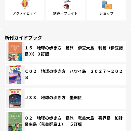
アクティビティ
鉄道・フライト
ショップ
新刊ガイドブック
１５ 地球の歩き方 島旅 伊豆大島 利島（伊豆諸
島①）３訂版
Ｃ０２ 地球の歩き方 ハワイ島 ２０２７～２０２
８
Ｊ３３ 地球の歩き方 墨田区
０２ 地球の歩き方 島旅 奄美大島 喜界島 加計
呂麻島（奄美群島１） ５訂版