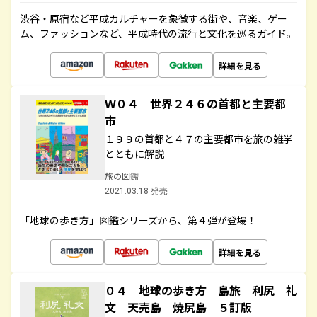
渋谷・原宿など平成カルチャーを象徴する街や、音楽、ゲー
ム、ファッションなど、平成時代の流行と文化を巡るガイド。
詳細を見る
Ｗ０４ 世界２４６の首都と主要都
市
１９９の首都と４７の主要都市を旅の雑学
とともに解説
旅の図鑑
2021.03.18 発売
「地球の歩き方」図鑑シリーズから、第４弾が登場！
詳細を見る
０４ 地球の歩き方 島旅 利尻 礼
文 天売島 焼尻島 ５訂版