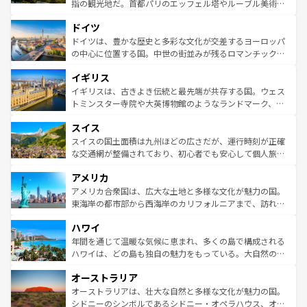
アートに溢れた街角から、地方では古代ローマ遺跡や中世
指の観光地だ。首都パリのエッフェル塔やルーブル美術館
の城塞都市、穏やかなビーチリゾートまで多彩な表情を見
といった象徴的なスポットから、田舎町の古風な美しさま
せる。地方によって風土や気候が異なるスペインはその個
ドイツ
で、幅広い魅力が詰まっている。華麗な宮殿、歴史的な大
性で訪れる人を魅了する。 なお、新着のスペイン情報は
コ
聖堂、美しいビーチ、そして豊かな自然が、訪れる者を心
ドイツは、豊かな歴史と多彩な文化が交差するヨーロッパ
ンテンツ一覧
を参照してほしい。
から魅了する。また、フランスは美食の国としても知ら
の中心に位置する国。中世の街並みが残るロマンチック街
れ、フランス料理はユネスコ無形文化遺産にも登録されて
道から、未来を先取りするようなモダンな都市まで多様な
イギリス
いる。シャンパンの発祥地であるランス、プロヴァンスの
顔を持つこの国は、どこを歩いても飽きることがない。ベ
香り高いラベンダー畑など、多彩な楽しみ方が可能だ。さ
ルリンの文化的活気、バイエルン州のアルプスの絶景、そ
イギリスは、古きよき伝統と最先端が共存する国。ウェス
らに、パリ以外の地域にも魅力が溢れており、どの街角に
してライン川沿いのワイン畑といった風景は必見。ビール
トミンスター寺院や大英博物館のようなランドマーク、歴
も豊かな歴史と文化が息づいている。パリ以外の個性あふ
とソーセージを味わいながら地元の人と過ごす楽しい時間
史ある大学都市、美しい丘陵地帯や牧歌的な風景など、エ
れる地方に足を運ぶとそれぞれで全く異なる文化を体験で
スイス
は、お酒好きな人にはぜひ体験してほしい。 なお、新着の
リアごとに異なる魅力がある。また、優雅なアフタヌーン
きるだろう。 なお、新着のフランス情報は
コンテンツ一覧
ドイツ情報は
コンテンツ一覧
を参照してほしい。
ティー、ビール好きにはたまらない英国パブ、サッカー観
スイスの国土面積は九州ほどの広さだが、運行時刻が正確
を参照してほしい。
戦など、本場だからこそできる体験も豊富。イギリスを旅
な交通網が整備されており、初心者でも安心して個人旅行
して楽しみつくそう。 なお、新着のイギリス情報は
コンテ
を楽しめる。日本同様に時刻表どおりの旅が可能だ。中世
アメリカ
ンツ一覧
を参照してほしい。
の建物がそのまま残る町や、スイスならではのユニークな
博物館もあり、アルプス観光だけでなく町歩きも満喫する
アメリカ合衆国は、広大な土地と多様な文化が魅力の国。
ことができる。国民の所得が高いため物価も高いが、旅行
東海岸の都市部から西海岸のカリフォルニアまで、訪れる
者向けの交通パス提供のサービスもあり、うまく活用すれ
場所ごとに異なる風景と体験が待っている。ニューヨーク
ハワイ
ば市内交通費無料で観光を楽しむこともできる。 なお、新
のような巨大都市は、観光、ショッピング、エンターテイ
着のスイス情報は
コンテンツ一覧
を参照してほしい。
ンメントが詰まった刺激的なスポットだ。一方、アメリカ
年間を通じて温暖な気候に恵まれ、多くの島で構成される
西部には大自然が広がり、グランドキャニオンやイエロー
ハワイは、どの島も独自の魅力をもっている。大自然の神
ストーン国立公園といった絶景が堪能できる。さらに、南
秘を感じたいなら、火山が生み出した壮大な景観を誇るハ
オーストラリア
部のニューオーリンズでは、音楽と美食が融合した独特の
ワイ島は見逃せない。また、定番の観光地といえばオアフ
文化が魅力。旅行者はアメリカの各地域で異なる魅力を楽
島だが、静かな自然を求めるならマウイ島やカウアイ島が
オーストラリアは、壮大な自然と多様な文化が魅力の国。
しみながら、その多様性と豊かな歴史を感じることができ
おすすめ。エメラルドグリーンに輝く海をはじめ、豊かな
シドニーのシンボルであるシドニー・オペラハウス、オー