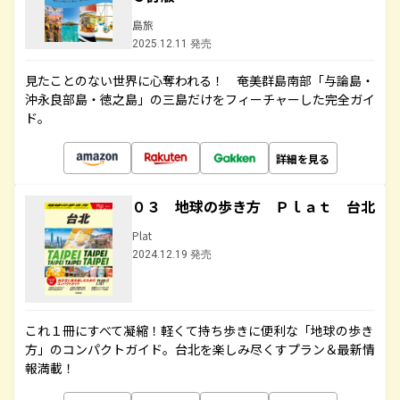
島旅
2025.12.11 発売
見たことのない世界に心奪われる！ 奄美群島南部「与論島・
沖永良部島・徳之島」の三島だけをフィーチャーした完全ガイ
ド。
詳細を見る
０３ 地球の歩き方 Ｐｌａｔ 台北
Plat
2024.12.19 発売
これ１冊にすべて凝縮！軽くて持ち歩きに便利な「地球の歩き
方」のコンパクトガイド。台北を楽しみ尽くすプラン＆最新情
報満載！