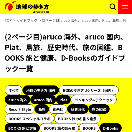
TOP
ガイドブック
(2ページ目)aruco 海外、aruco 国内、Plat、島旅
(2ページ目)aruco 海外、aruco 国内、
Plat、島旅、歴史時代、旅の図鑑、B
OOKS 旅と健康、D-Booksのガイドブ
ック一覧
すべて
地球の歩き方 海外
地球の歩き方 Jシリーズ（国内）
aruco 海外
aruco 国内
Plat
ランキング&テクニック
Resort Style
島旅
御朱印
歴史時代
旅の図鑑
BOOKS スペシャルコラボ
BOOKS 旅の名言＆絶景
BOOKS 旅と健康
BOOKS 旅の読み物
BOOKS
D-Books