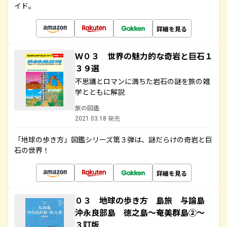
イド。
詳細を見る
Ｗ０３ 世界の魅力的な奇岩と巨石１
３９選
不思議とロマンに満ちた岩石の謎を旅の雑
学とともに解説
旅の図鑑
2021.03.18 発売
「地球の歩き方」図鑑シリーズ第３弾は、謎だらけの奇岩と巨
石の世界！
詳細を見る
０３ 地球の歩き方 島旅 与論島
沖永良部島 徳之島～奄美群島②～
３訂版