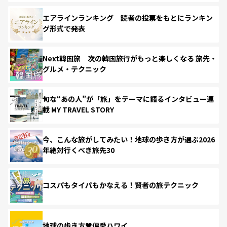
エアラインランキング 読者の投票をもとにランキン
グ形式で発表
Next韓国旅 次の韓国旅行がもっと楽しくなる 旅先・
グルメ・テクニック
旬な“あの人”が「旅」をテーマに語るインタビュー連
載 MY TRAVEL STORY
今、こんな旅がしてみたい！地球の歩き方が選ぶ2026
年絶対行くべき旅先30
コスパもタイパもかなえる！賢者の旅テクニック
地球の歩き方♥偏愛ハワイ