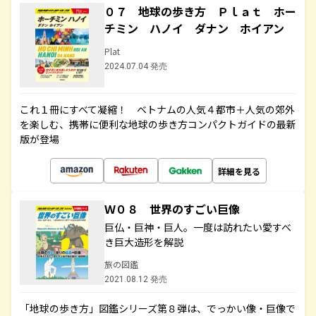
０７ 地球の歩き方 Ｐｌａｔ ホー
チミン ハノイ ダナン ホイアン
Plat
2024.07.04 発売
これ１冊にすべて凝縮！ ベトナムの人気４都市＋人気の郊外
を楽しむ、携帯に便利な地球の歩き方コンパクトガイドの最新
版が登場
詳細を見る
Ｗ０８ 世界のすごい巨像
巨仏・巨神・巨人。一度は訪れたい愛すべ
き巨大造形を解説
旅の図鑑
2021.08.12 発売
「地球の歩き方」図鑑シリーズ第８弾は、でっかい像・巨像で