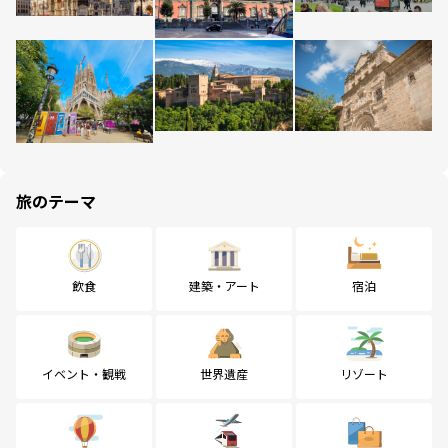
旅のテーマ
飲食
建築・アート
宿泊
イベント・観戦
世界遺産
リゾート