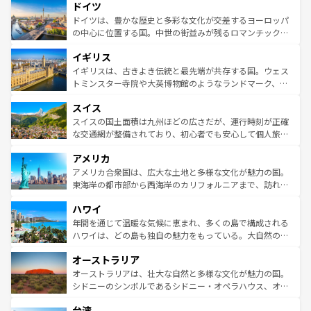
せる。地方によって風土や気候が異なるスペインはその個
ドイツ
で、幅広い魅力が詰まっている。華麗な宮殿、歴史的な大
性で訪れる人を魅了する。 なお、新着のスペイン情報は
コ
聖堂、美しいビーチ、そして豊かな自然が、訪れる者を心
ドイツは、豊かな歴史と多彩な文化が交差するヨーロッパ
ンテンツ一覧
を参照してほしい。
から魅了する。また、フランスは美食の国としても知ら
の中心に位置する国。中世の街並みが残るロマンチック街
れ、フランス料理はユネスコ無形文化遺産にも登録されて
道から、未来を先取りするようなモダンな都市まで多様な
イギリス
いる。シャンパンの発祥地であるランス、プロヴァンスの
顔を持つこの国は、どこを歩いても飽きることがない。ベ
香り高いラベンダー畑など、多彩な楽しみ方が可能だ。さ
ルリンの文化的活気、バイエルン州のアルプスの絶景、そ
イギリスは、古きよき伝統と最先端が共存する国。ウェス
らに、パリ以外の地域にも魅力が溢れており、どの街角に
してライン川沿いのワイン畑といった風景は必見。ビール
トミンスター寺院や大英博物館のようなランドマーク、歴
も豊かな歴史と文化が息づいている。パリ以外の個性あふ
とソーセージを味わいながら地元の人と過ごす楽しい時間
史ある大学都市、美しい丘陵地帯や牧歌的な風景など、エ
れる地方に足を運ぶとそれぞれで全く異なる文化を体験で
スイス
は、お酒好きな人にはぜひ体験してほしい。 なお、新着の
リアごとに異なる魅力がある。また、優雅なアフタヌーン
きるだろう。 なお、新着のフランス情報は
コンテンツ一覧
ドイツ情報は
コンテンツ一覧
を参照してほしい。
ティー、ビール好きにはたまらない英国パブ、サッカー観
スイスの国土面積は九州ほどの広さだが、運行時刻が正確
を参照してほしい。
戦など、本場だからこそできる体験も豊富。イギリスを旅
な交通網が整備されており、初心者でも安心して個人旅行
して楽しみつくそう。 なお、新着のイギリス情報は
コンテ
を楽しめる。日本同様に時刻表どおりの旅が可能だ。中世
アメリカ
ンツ一覧
を参照してほしい。
の建物がそのまま残る町や、スイスならではのユニークな
博物館もあり、アルプス観光だけでなく町歩きも満喫する
アメリカ合衆国は、広大な土地と多様な文化が魅力の国。
ことができる。国民の所得が高いため物価も高いが、旅行
東海岸の都市部から西海岸のカリフォルニアまで、訪れる
者向けの交通パス提供のサービスもあり、うまく活用すれ
場所ごとに異なる風景と体験が待っている。ニューヨーク
ハワイ
ば市内交通費無料で観光を楽しむこともできる。 なお、新
のような巨大都市は、観光、ショッピング、エンターテイ
着のスイス情報は
コンテンツ一覧
を参照してほしい。
ンメントが詰まった刺激的なスポットだ。一方、アメリカ
年間を通じて温暖な気候に恵まれ、多くの島で構成される
西部には大自然が広がり、グランドキャニオンやイエロー
ハワイは、どの島も独自の魅力をもっている。大自然の神
ストーン国立公園といった絶景が堪能できる。さらに、南
秘を感じたいなら、火山が生み出した壮大な景観を誇るハ
オーストラリア
部のニューオーリンズでは、音楽と美食が融合した独特の
ワイ島は見逃せない。また、定番の観光地といえばオアフ
文化が魅力。旅行者はアメリカの各地域で異なる魅力を楽
島だが、静かな自然を求めるならマウイ島やカウアイ島が
オーストラリアは、壮大な自然と多様な文化が魅力の国。
しみながら、その多様性と豊かな歴史を感じることができ
おすすめ。エメラルドグリーンに輝く海をはじめ、豊かな
シドニーのシンボルであるシドニー・オペラハウス、オー
るだろう。車でのロードトリップや列車の旅も、アメリカ
文化や歴史が息づいている。「アロハスピリット」と呼ば
ストラリア東海岸北部に広がる大サンゴ礁地帯グレートバ
ならではの贅沢な旅のスタイルだ。 なお、新着のアメリカ
台湾
れるおもてなしの心で訪れる人々を迎えてくれるハワイの
リアリーフや大陸中央部にそびえるウルル（エアーズロッ