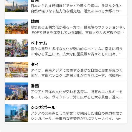
情報は
コンテンツ一覧
を参照してほしい。
人々、おいしいローカルフードやハワイアンミュージッ
ク）、タスマニアの美しい原生林やケアンズの熱帯雨林な
日本から約４時間ほどでたどり着く台湾は、多彩な文化と
ク、伝統的なフラダンスなど、すべてがハワイの魅力を彩
ど、見どころがたくさん。また、カフェやワイン、オージ
自然が織りなす魅力的な観光地。活気あふれる大都市の台
っている。訪れるたびに新しい発見と感動が待っているハ
ービーフなどの食文化も豊かで、美味しいものであふれて
北やノスタルジックな町並みが人気な九份（ジォウフェ
ワイを、存分に味わってほしい。 なお、新着のハワイ情報
韓国
いる。アクティビティも充実しており、サーフィンやダイ
ン）、静ひつな山岳地帯である台湾東部など、都市の喧騒
は
コンテンツ一覧
を参照してほしい。
ビング、ハイキングなど、アウトドア好きにはたまらな
と山間の静けさが共存しており、訪れる人に新しい発見と
歴史ある王朝文化が残る一方で、最先端のファッションやK
い。オーストラリアの多彩な魅力を存分に味わいつくそ
驚きをもたらしてくれる。また、奥深い台湾の食文化も魅
-POPで世界を席巻している韓国。首都ソウルの宮殿や伝統
う。 なお、新着のオーストラリア情報は
コンテンツ一覧
を
力で、夜市などの屋台グルメから高級料理、ヘルシーで美
家屋が並ぶエリアでは韓国の歴史と文化に浸ることがで
参照してほしい。
ベトナム
容にもいいと評判のスイーツなど、バラエティ豊かな料理
き、地方に足を延ばせば四季折々の自然美を楽しむことが
が味わえる。 なお、新着の台湾情報は
コンテンツ一覧
を参
できる。そして、キムチや焼肉、絶品のストリートフード
豊かな自然と多様な文化が魅力的なベトナム。南北に細長
照してほしい。
まで、さまざまな韓国料理が待っている。夜には、韓国な
く伸びる国土には、広大な田園風景や青々とした山々、世
らではのナイトライフも堪能できる。あたたかいホスピタ
界遺産に登録された壮大な自然景観が点在し、都市部では
タイ
リティに包まれながら、韓国の多彩な魅力を心ゆくまで味
急速な発展と共に伝統が息づく。ハノイの古い町並みやホ
わってみてほしい。 なお、新着の韓国情報は
コンテンツ一
ーチミン市のフランス統治時代の建物も、独特の雰囲気を
タイは、東南アジアに位置する豊かな自然と歴史が息づく
覧
を参照してほしい。
醸し出している。また、バラエティの豊かさとおいしさで
国だ。首都バンコクは高層ビルが立ち並ぶ一方、伝統的な
世界中の食通を魅了してやまないベトナム料理も魅力のひ
寺院や市場がいたるところに点在し、古きよき文化と現代
香港
とつ。フォーやバインミー、ベトナムコーヒーなどは、ぜ
の活気が交差している。北部ではチェンマイなどの山岳地
ひ現地で味わいたい。どの地域を訪れてもあたたかい人々
帯で自然と触れ合い、南部ではプーケットやクラビの美し
アジアと西洋の文化が交わる香港は、特有のエネルギーを
が旅行者を迎えてくれるので、きっと忘れられない旅にな
いビーチでリゾート気分を楽しむことができる。タイ料理
もっている。ヴィクトリア湾に広がる壮大な景色、近未来
るはずだ。 なお、新着のベトナム情報は
コンテンツ一覧
を
は世界的に有名で、屋台から高級レストランまで味覚を刺
的なアートスポット、そして歴史と現代が融合した町並
参照してほしい。
シンガポール
激する。気候は一年中温暖で、どの季節にも異なる楽しみ
み、どこを訪れても感動するはず。観光スポットが密集し
が待っている。親しみやすいタイの人々、仏教を中心とし
ており、効率よく見どころを回れるのも魅力。息をのむよ
アジアの交差点として多文化が融合した独自の魅力を放つ
た文化、そして多様な観光資源が、訪れる旅人を魅了し続
うな絶景から文化的な体験まで、香港を存分に楽しみ尽く
シンガポール。未来的な建築物が並ぶマリーナベイ、歴史
ける。 なお、新着のタイ情報は
コンテンツ一覧
を参照して
そう。 なお、新着の香港情報は
コンテンツ一覧
を参照して
と伝統を感じられるエスニックタウン、多数の緑豊かな公
ほしい。
ほしい。
園や自然保護区など、自然が調和した近代的な景観と文化