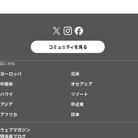
コミュニティを見る
国と地域
ヨーロッパ
北米
中南米
オセアニア
ハワイ
リゾート
アジア
中近東
アフリカ
日本
ウェブマガジン
特派員ブログ