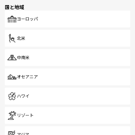
の多様性あふれるカラフルな町は、どこを歩いても新しい
国と地域
発見がある。さらに、治安のよさや充実した公共交通機関
も、旅行者にとっては魅力的なポイント。グルメも豊富
で、ホーカーズは地元の風情を楽しめる外せないスポット
ヨーロッパ
だ。訪れる人を飽きさせないシンガポールで、多様な魅力
を体感しよう。 なお、新着のシンガポール情報は
コンテン
ツ一覧
を参照してほしい。
北米
中南米
オセアニア
ハワイ
リゾート
アジア