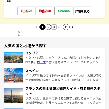
説。
詳細を見る
…
1
2
3
11
AD
AD
人気の国と地域から探す
イタリア
イタリアは歴史、文化、グルメ、自然と多彩な魅力にあふ
れた国。
ローマ
の古代遺跡やフィレンツェのルネッサンス
美術、ヴェネツィアの運河など、歴史あるスポットはもち
スペイン
ろん、トスカーナの美しい田園風景やアマルフィ海岸の絶
景など、自然景観も見逃せない。観光の合間には、本場の
イベリア半島のほぼ80％を占めるスペインは、太陽が降り
ピザやパスタなど、絶品のイタリア料理を堪能することも
注ぐ地中海沿岸から雄大なピレネー山脈まで、多彩な自然
できる。朝目覚めてから夜眠るまで、すべての瞬間を楽し
と文化が詰まったヨーロッパ屈指の旅行先だ。多様な地域
フランスの基本情報と観光ガイド・有名観光スポ
ませてくれるイタリアで、忘れられない旅をしてみよう！
文化が根付くこの国では、情熱的なフラメンコ、熱気あふ
なお、新着のイタリア情報は
コンテンツ一覧
を参照してほ
れる闘牛、そして美味しいタパスが生活の一部となってい
ット
しい。
る。首都マドリードの洗練された雰囲気や、バルセロナの
フランスは、世界中の旅行者を魅了し続けるヨーロッパ屈
アートに溢れた街角から、地方では古代ローマ遺跡や中世
指の観光地だ。首都パリのエッフェル塔やルーブル美術館
の城塞都市、穏やかなビーチリゾートまで多彩な表情を見
といった象徴的なスポットから、田舎町の古風な美しさま