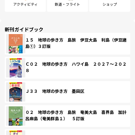
アクティビティ
鉄道・フライト
ショップ
新刊ガイドブック
１５ 地球の歩き方 島旅 伊豆大島 利島（伊豆諸
島①）３訂版
Ｃ０２ 地球の歩き方 ハワイ島 ２０２７～２０２
８
Ｊ３３ 地球の歩き方 墨田区
０２ 地球の歩き方 島旅 奄美大島 喜界島 加計
呂麻島（奄美群島１） ５訂版