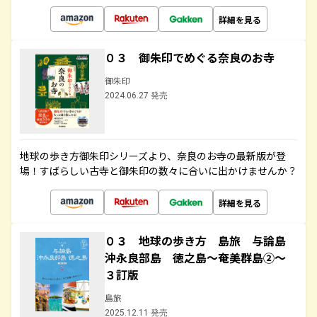
詳細を見る
０３ 御朱印でめぐる奈良のお寺
御朱印
2024.06.27 発売
地球の歩き方御朱印シリーズより、奈良のお寺の最新版が登
場！すばらしい古寺と御朱印の数々に合いに出かけませんか？
詳細を見る
０３ 地球の歩き方 島旅 与論島
沖永良部島 徳之島～奄美群島②～
３訂版
島旅
2025.12.11 発売