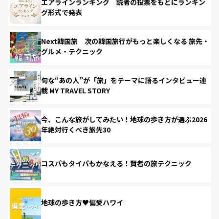
エアラインランキング 読者の投票をもとにランキン
グ形式で発表
Next韓国旅 次の韓国旅行がもっと楽しくなる 旅先・
グルメ・テクニック
旬な“あの人”が「旅」をテーマに語るインタビュー連
載 MY TRAVEL STORY
今、こんな旅がしてみたい！地球の歩き方が選ぶ2026
年絶対行くべき旅先30
コスパもタイパもかなえる！賢者の旅テクニック
地球の歩き方♥偏愛ハワイ