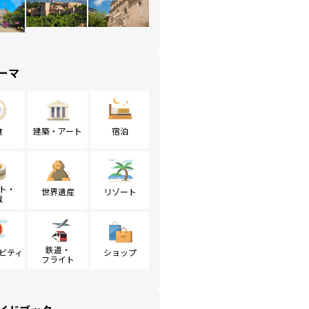
ーマ
食
建築・アート
宿泊
ト・
世界遺産
リゾート
戦
鉄道・
ビティ
ショップ
フライト