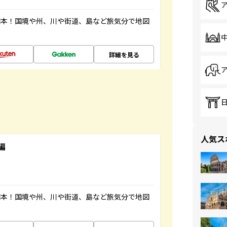
図本！国境や州、川や街道、島など旅気分で地図
詳細を見る
人気ス
編
図本！国境や州、川や街道、島など旅気分で地図