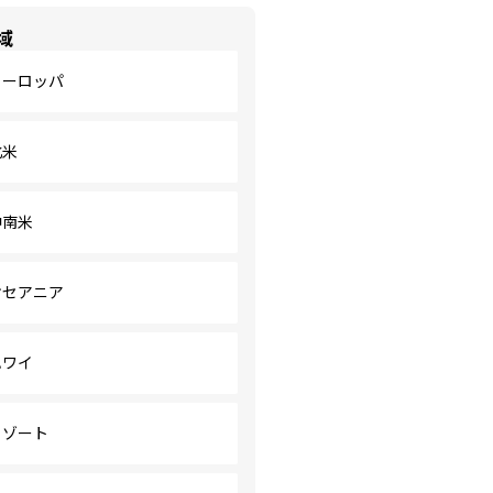
域
ヨーロッパ
北米
中南米
オセアニア
ハワイ
リゾート