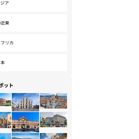
アジア
中近東
アフリカ
日本
ポット