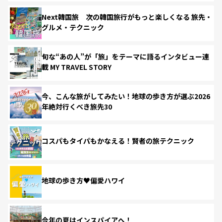
Next韓国旅 次の韓国旅行がもっと楽しくなる 旅先・
グルメ・テクニック
旬な“あの人”が「旅」をテーマに語るインタビュー連
載 MY TRAVEL STORY
今、こんな旅がしてみたい！地球の歩き方が選ぶ2026
年絶対行くべき旅先30
コスパもタイパもかなえる！賢者の旅テクニック
地球の歩き方♥偏愛ハワイ
今年の夏はインスパイアへ！