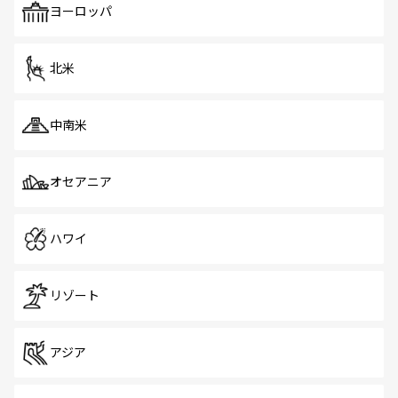
で、ホーカーズは地元の風情を楽しめる外せないスポット
ヨーロッパ
だ。訪れる人を飽きさせないシンガポールで、多様な魅力
を体感しよう。 なお、新着のシンガポール情報は
コンテン
ツ一覧
を参照してほしい。
北米
中南米
オセアニア
ハワイ
リゾート
アジア