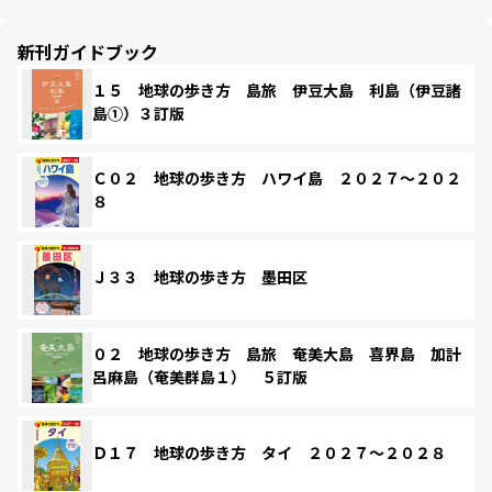
新刊ガイドブック
１５ 地球の歩き方 島旅 伊豆大島 利島（伊豆諸
島①）３訂版
Ｃ０２ 地球の歩き方 ハワイ島 ２０２７～２０２
８
Ｊ３３ 地球の歩き方 墨田区
０２ 地球の歩き方 島旅 奄美大島 喜界島 加計
呂麻島（奄美群島１） ５訂版
Ｄ１７ 地球の歩き方 タイ ２０２７～２０２８