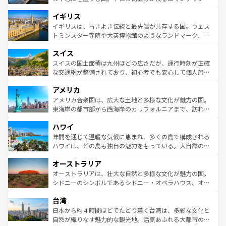
れ、フランス料理はユネスコ無形文化遺産にも登録されて
道から、未来を先取りするようなモダンな都市まで多様な
イギリス
いる。シャンパンの発祥地であるランス、プロヴァンスの
顔を持つこの国は、どこを歩いても飽きることがない。ベ
香り高いラベンダー畑など、多彩な楽しみ方が可能だ。さ
ルリンの文化的活気、バイエルン州のアルプスの絶景、そ
イギリスは、古きよき伝統と最先端が共存する国。ウェス
らに、パリ以外の地域にも魅力が溢れており、どの街角に
してライン川沿いのワイン畑といった風景は必見。ビール
トミンスター寺院や大英博物館のようなランドマーク、歴
も豊かな歴史と文化が息づいている。パリ以外の個性あふ
とソーセージを味わいながら地元の人と過ごす楽しい時間
史ある大学都市、美しい丘陵地帯や牧歌的な風景など、エ
れる地方に足を運ぶとそれぞれで全く異なる文化を体験で
スイス
は、お酒好きな人にはぜひ体験してほしい。 なお、新着の
リアごとに異なる魅力がある。また、優雅なアフタヌーン
きるだろう。 なお、新着のフランス情報は
コンテンツ一覧
ドイツ情報は
コンテンツ一覧
を参照してほしい。
ティー、ビール好きにはたまらない英国パブ、サッカー観
スイスの国土面積は九州ほどの広さだが、運行時刻が正確
を参照してほしい。
戦など、本場だからこそできる体験も豊富。イギリスを旅
な交通網が整備されており、初心者でも安心して個人旅行
して楽しみつくそう。 なお、新着のイギリス情報は
コンテ
を楽しめる。日本同様に時刻表どおりの旅が可能だ。中世
アメリカ
ンツ一覧
を参照してほしい。
の建物がそのまま残る町や、スイスならではのユニークな
博物館もあり、アルプス観光だけでなく町歩きも満喫する
アメリカ合衆国は、広大な土地と多様な文化が魅力の国。
ことができる。国民の所得が高いため物価も高いが、旅行
東海岸の都市部から西海岸のカリフォルニアまで、訪れる
者向けの交通パス提供のサービスもあり、うまく活用すれ
場所ごとに異なる風景と体験が待っている。ニューヨーク
ハワイ
ば市内交通費無料で観光を楽しむこともできる。 なお、新
のような巨大都市は、観光、ショッピング、エンターテイ
着のスイス情報は
コンテンツ一覧
を参照してほしい。
ンメントが詰まった刺激的なスポットだ。一方、アメリカ
年間を通じて温暖な気候に恵まれ、多くの島で構成される
西部には大自然が広がり、グランドキャニオンやイエロー
ハワイは、どの島も独自の魅力をもっている。大自然の神
ストーン国立公園といった絶景が堪能できる。さらに、南
秘を感じたいなら、火山が生み出した壮大な景観を誇るハ
オーストラリア
部のニューオーリンズでは、音楽と美食が融合した独特の
ワイ島は見逃せない。また、定番の観光地といえばオアフ
文化が魅力。旅行者はアメリカの各地域で異なる魅力を楽
島だが、静かな自然を求めるならマウイ島やカウアイ島が
オーストラリアは、壮大な自然と多様な文化が魅力の国。
しみながら、その多様性と豊かな歴史を感じることができ
おすすめ。エメラルドグリーンに輝く海をはじめ、豊かな
シドニーのシンボルであるシドニー・オペラハウス、オー
るだろう。車でのロードトリップや列車の旅も、アメリカ
文化や歴史が息づいている。「アロハスピリット」と呼ば
ストラリア東海岸北部に広がる大サンゴ礁地帯グレートバ
ならではの贅沢な旅のスタイルだ。 なお、新着のアメリカ
台湾
れるおもてなしの心で訪れる人々を迎えてくれるハワイの
リアリーフや大陸中央部にそびえるウルル（エアーズロッ
情報は
コンテンツ一覧
を参照してほしい。
人々、おいしいローカルフードやハワイアンミュージッ
ク）、タスマニアの美しい原生林やケアンズの熱帯雨林な
日本から約４時間ほどでたどり着く台湾は、多彩な文化と
ク、伝統的なフラダンスなど、すべてがハワイの魅力を彩
ど、見どころがたくさん。また、カフェやワイン、オージ
自然が織りなす魅力的な観光地。活気あふれる大都市の台