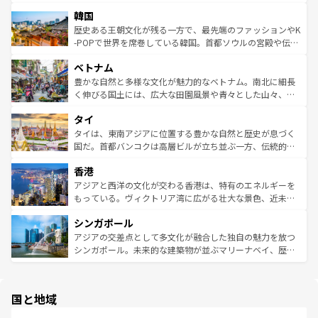
っている。訪れるたびに新しい発見と感動が待っているハ
ービーフなどの食文化も豊かで、美味しいものであふれて
北やノスタルジックな町並みが人気な九份（ジォウフェ
ワイを、存分に味わってほしい。 なお、新着のハワイ情報
韓国
いる。アクティビティも充実しており、サーフィンやダイ
ン）、静ひつな山岳地帯である台湾東部など、都市の喧騒
は
コンテンツ一覧
を参照してほしい。
ビング、ハイキングなど、アウトドア好きにはたまらな
と山間の静けさが共存しており、訪れる人に新しい発見と
歴史ある王朝文化が残る一方で、最先端のファッションやK
い。オーストラリアの多彩な魅力を存分に味わいつくそ
驚きをもたらしてくれる。また、奥深い台湾の食文化も魅
-POPで世界を席巻している韓国。首都ソウルの宮殿や伝統
う。 なお、新着のオーストラリア情報は
コンテンツ一覧
を
力で、夜市などの屋台グルメから高級料理、ヘルシーで美
家屋が並ぶエリアでは韓国の歴史と文化に浸ることがで
参照してほしい。
ベトナム
容にもいいと評判のスイーツなど、バラエティ豊かな料理
き、地方に足を延ばせば四季折々の自然美を楽しむことが
が味わえる。 なお、新着の台湾情報は
コンテンツ一覧
を参
できる。そして、キムチや焼肉、絶品のストリートフード
豊かな自然と多様な文化が魅力的なベトナム。南北に細長
照してほしい。
まで、さまざまな韓国料理が待っている。夜には、韓国な
く伸びる国土には、広大な田園風景や青々とした山々、世
らではのナイトライフも堪能できる。あたたかいホスピタ
界遺産に登録された壮大な自然景観が点在し、都市部では
タイ
リティに包まれながら、韓国の多彩な魅力を心ゆくまで味
急速な発展と共に伝統が息づく。ハノイの古い町並みやホ
わってみてほしい。 なお、新着の韓国情報は
コンテンツ一
ーチミン市のフランス統治時代の建物も、独特の雰囲気を
タイは、東南アジアに位置する豊かな自然と歴史が息づく
覧
を参照してほしい。
醸し出している。また、バラエティの豊かさとおいしさで
国だ。首都バンコクは高層ビルが立ち並ぶ一方、伝統的な
世界中の食通を魅了してやまないベトナム料理も魅力のひ
寺院や市場がいたるところに点在し、古きよき文化と現代
香港
とつ。フォーやバインミー、ベトナムコーヒーなどは、ぜ
の活気が交差している。北部ではチェンマイなどの山岳地
ひ現地で味わいたい。どの地域を訪れてもあたたかい人々
帯で自然と触れ合い、南部ではプーケットやクラビの美し
アジアと西洋の文化が交わる香港は、特有のエネルギーを
が旅行者を迎えてくれるので、きっと忘れられない旅にな
いビーチでリゾート気分を楽しむことができる。タイ料理
もっている。ヴィクトリア湾に広がる壮大な景色、近未来
るはずだ。 なお、新着のベトナム情報は
コンテンツ一覧
を
は世界的に有名で、屋台から高級レストランまで味覚を刺
的なアートスポット、そして歴史と現代が融合した町並
参照してほしい。
シンガポール
激する。気候は一年中温暖で、どの季節にも異なる楽しみ
み、どこを訪れても感動するはず。観光スポットが密集し
が待っている。親しみやすいタイの人々、仏教を中心とし
ており、効率よく見どころを回れるのも魅力。息をのむよ
アジアの交差点として多文化が融合した独自の魅力を放つ
た文化、そして多様な観光資源が、訪れる旅人を魅了し続
うな絶景から文化的な体験まで、香港を存分に楽しみ尽く
シンガポール。未来的な建築物が並ぶマリーナベイ、歴史
ける。 なお、新着のタイ情報は
コンテンツ一覧
を参照して
そう。 なお、新着の香港情報は
コンテンツ一覧
を参照して
と伝統を感じられるエスニックタウン、多数の緑豊かな公
ほしい。
ほしい。
園や自然保護区など、自然が調和した近代的な景観と文化
の多様性あふれるカラフルな町は、どこを歩いても新しい
国と地域
発見がある。さらに、治安のよさや充実した公共交通機関
も、旅行者にとっては魅力的なポイント。グルメも豊富