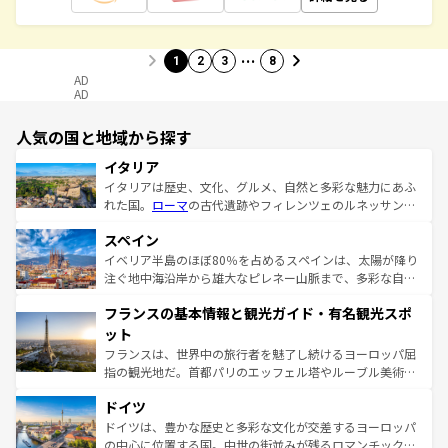
…
1
2
3
8
AD
AD
人気の国と地域から探す
イタリア
イタリアは歴史、文化、グルメ、自然と多彩な魅力にあふ
れた国。
ローマ
の古代遺跡やフィレンツェのルネッサンス
美術、ヴェネツィアの運河など、歴史あるスポットはもち
スペイン
ろん、トスカーナの美しい田園風景やアマルフィ海岸の絶
景など、自然景観も見逃せない。観光の合間には、本場の
イベリア半島のほぼ80％を占めるスペインは、太陽が降り
ピザやパスタなど、絶品のイタリア料理を堪能することも
注ぐ地中海沿岸から雄大なピレネー山脈まで、多彩な自然
できる。朝目覚めてから夜眠るまで、すべての瞬間を楽し
と文化が詰まったヨーロッパ屈指の旅行先だ。多様な地域
フランスの基本情報と観光ガイド・有名観光スポ
ませてくれるイタリアで、忘れられない旅をしてみよう！
文化が根付くこの国では、情熱的なフラメンコ、熱気あふ
なお、新着のイタリア情報は
コンテンツ一覧
を参照してほ
れる闘牛、そして美味しいタパスが生活の一部となってい
ット
しい。
る。首都マドリードの洗練された雰囲気や、バルセロナの
フランスは、世界中の旅行者を魅了し続けるヨーロッパ屈
アートに溢れた街角から、地方では古代ローマ遺跡や中世
指の観光地だ。首都パリのエッフェル塔やルーブル美術館
の城塞都市、穏やかなビーチリゾートまで多彩な表情を見
といった象徴的なスポットから、田舎町の古風な美しさま
せる。地方によって風土や気候が異なるスペインはその個
ドイツ
で、幅広い魅力が詰まっている。華麗な宮殿、歴史的な大
性で訪れる人を魅了する。 なお、新着のスペイン情報は
コ
聖堂、美しいビーチ、そして豊かな自然が、訪れる者を心
ドイツは、豊かな歴史と多彩な文化が交差するヨーロッパ
ンテンツ一覧
を参照してほしい。
から魅了する。また、フランスは美食の国としても知ら
の中心に位置する国。中世の街並みが残るロマンチック街