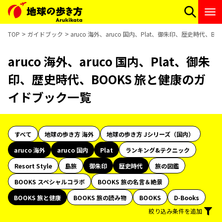
TOP
ガイドブック
aruco 海外、aruco 国内、Plat、御朱印、歴史時代、
aruco 海外、aruco 国内、Plat、御朱
印、歴史時代、BOOKS 旅と健康のガ
イドブック一覧
すべて
地球の歩き方 海外
地球の歩き方 Jシリーズ（国内）
aruco 海外
aruco 国内
Plat
ランキング&テクニック
Resort Style
島旅
御朱印
歴史時代
旅の図鑑
BOOKS スペシャルコラボ
BOOKS 旅の名言＆絶景
BOOKS 旅と健康
BOOKS 旅の読み物
BOOKS
D-Books
絞り込み条件を追加