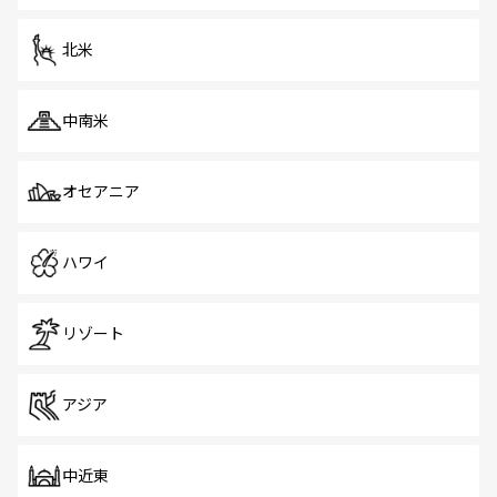
を体感しよう。 なお、新着のシンガポール情報は
コンテン
ツ一覧
を参照してほしい。
北米
中南米
オセアニア
ハワイ
リゾート
アジア
中近東