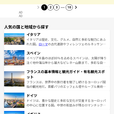
…
1
2
3
10
AD
AD
人気の国と地域から探す
イタリア
イタリアは歴史、文化、グルメ、自然と多彩な魅力にあふ
れた国。
ローマ
の古代遺跡やフィレンツェのルネッサンス
美術、ヴェネツィアの運河など、歴史あるスポットはもち
スペイン
ろん、トスカーナの美しい田園風景やアマルフィ海岸の絶
景など、自然景観も見逃せない。観光の合間には、本場の
イベリア半島のほぼ80％を占めるスペインは、太陽が降り
ピザやパスタなど、絶品のイタリア料理を堪能することも
注ぐ地中海沿岸から雄大なピレネー山脈まで、多彩な自然
できる。朝目覚めてから夜眠るまで、すべての瞬間を楽し
と文化が詰まったヨーロッパ屈指の旅行先だ。多様な地域
フランスの基本情報と観光ガイド・有名観光スポ
ませてくれるイタリアで、忘れられない旅をしてみよう！
文化が根付くこの国では、情熱的なフラメンコ、熱気あふ
なお、新着のイタリア情報は
コンテンツ一覧
を参照してほ
れる闘牛、そして美味しいタパスが生活の一部となってい
ット
しい。
る。首都マドリードの洗練された雰囲気や、バルセロナの
フランスは、世界中の旅行者を魅了し続けるヨーロッパ屈
アートに溢れた街角から、地方では古代ローマ遺跡や中世
指の観光地だ。首都パリのエッフェル塔やルーブル美術館
の城塞都市、穏やかなビーチリゾートまで多彩な表情を見
といった象徴的なスポットから、田舎町の古風な美しさま
せる。地方によって風土や気候が異なるスペインはその個
ドイツ
で、幅広い魅力が詰まっている。華麗な宮殿、歴史的な大
性で訪れる人を魅了する。 なお、新着のスペイン情報は
コ
聖堂、美しいビーチ、そして豊かな自然が、訪れる者を心
ドイツは、豊かな歴史と多彩な文化が交差するヨーロッパ
ンテンツ一覧
を参照してほしい。
から魅了する。また、フランスは美食の国としても知ら
の中心に位置する国。中世の街並みが残るロマンチック街
れ、フランス料理はユネスコ無形文化遺産にも登録されて
道から、未来を先取りするようなモダンな都市まで多様な
いる。シャンパンの発祥地であるランス、プロヴァンスの