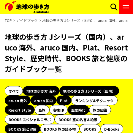
TOP
ガイドブック
地球の歩き方 Jシリーズ（国内）、aruco 海外、aruco 国
地球の歩き方 Jシリーズ（国内）、ar
uco 海外、aruco 国内、Plat、Resort
Style、歴史時代、BOOKS 旅と健康の
ガイドブック一覧
すべて
地球の歩き方 海外
地球の歩き方 Jシリーズ（国内）
aruco 海外
aruco 国内
Plat
ランキング&テクニック
Resort Style
島旅
御朱印
歴史時代
旅の図鑑
BOOKS スペシャルコラボ
BOOKS 旅の名言＆絶景
BOOKS 旅と健康
BOOKS 旅の読み物
BOOKS
D-Books