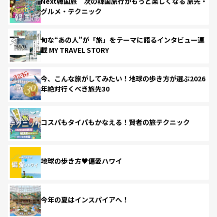
Next韓国旅 次の韓国旅行がもっと楽しくなる 旅先・
グルメ・テクニック
旬な“あの人”が「旅」をテーマに語るインタビュー連
載 MY TRAVEL STORY
今、こんな旅がしてみたい！地球の歩き方が選ぶ2026
年絶対行くべき旅先30
コスパもタイパもかなえる！賢者の旅テクニック
地球の歩き方♥偏愛ハワイ
今年の夏はインスパイアへ！