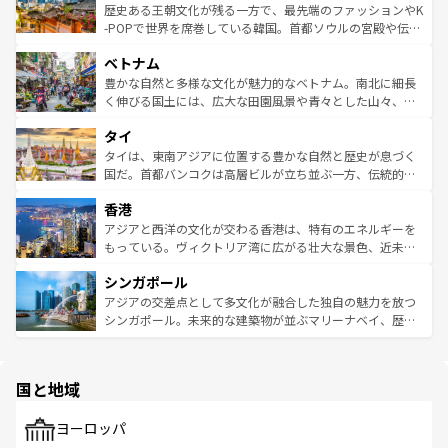
は
コンテンツ一覧
を参照してほしい。
ビング、ハイキングなど、アウトドア好きにはたまらな
と山間の静けさが共存しており、訪れる人に新しい発見と
歴史ある王朝文化が残る一方で、最先端のファッションやK
い。オーストラリアの多彩な魅力を存分に味わいつくそ
驚きをもたらしてくれる。また、奥深い台湾の食文化も魅
-POPで世界を席巻している韓国。首都ソウルの宮殿や伝統
う。 なお、新着のオーストラリア情報は
コンテンツ一覧
を
力で、夜市などの屋台グルメから高級料理、ヘルシーで美
家屋が並ぶエリアでは韓国の歴史と文化に浸ることがで
参照してほしい。
ベトナム
容にもいいと評判のスイーツなど、バラエティ豊かな料理
き、地方に足を延ばせば四季折々の自然美を楽しむことが
が味わえる。 なお、新着の台湾情報は
コンテンツ一覧
を参
できる。そして、キムチや焼肉、絶品のストリートフード
豊かな自然と多様な文化が魅力的なベトナム。南北に細長
照してほしい。
まで、さまざまな韓国料理が待っている。夜には、韓国な
く伸びる国土には、広大な田園風景や青々とした山々、世
らではのナイトライフも堪能できる。あたたかいホスピタ
界遺産に登録された壮大な自然景観が点在し、都市部では
タイ
リティに包まれながら、韓国の多彩な魅力を心ゆくまで味
急速な発展と共に伝統が息づく。ハノイの古い町並みやホ
わってみてほしい。 なお、新着の韓国情報は
コンテンツ一
ーチミン市のフランス統治時代の建物も、独特の雰囲気を
タイは、東南アジアに位置する豊かな自然と歴史が息づく
覧
を参照してほしい。
醸し出している。また、バラエティの豊かさとおいしさで
国だ。首都バンコクは高層ビルが立ち並ぶ一方、伝統的な
世界中の食通を魅了してやまないベトナム料理も魅力のひ
寺院や市場がいたるところに点在し、古きよき文化と現代
香港
とつ。フォーやバインミー、ベトナムコーヒーなどは、ぜ
の活気が交差している。北部ではチェンマイなどの山岳地
ひ現地で味わいたい。どの地域を訪れてもあたたかい人々
帯で自然と触れ合い、南部ではプーケットやクラビの美し
アジアと西洋の文化が交わる香港は、特有のエネルギーを
が旅行者を迎えてくれるので、きっと忘れられない旅にな
いビーチでリゾート気分を楽しむことができる。タイ料理
もっている。ヴィクトリア湾に広がる壮大な景色、近未来
るはずだ。 なお、新着のベトナム情報は
コンテンツ一覧
を
は世界的に有名で、屋台から高級レストランまで味覚を刺
的なアートスポット、そして歴史と現代が融合した町並
参照してほしい。
シンガポール
激する。気候は一年中温暖で、どの季節にも異なる楽しみ
み、どこを訪れても感動するはず。観光スポットが密集し
が待っている。親しみやすいタイの人々、仏教を中心とし
ており、効率よく見どころを回れるのも魅力。息をのむよ
アジアの交差点として多文化が融合した独自の魅力を放つ
た文化、そして多様な観光資源が、訪れる旅人を魅了し続
うな絶景から文化的な体験まで、香港を存分に楽しみ尽く
シンガポール。未来的な建築物が並ぶマリーナベイ、歴史
ける。 なお、新着のタイ情報は
コンテンツ一覧
を参照して
そう。 なお、新着の香港情報は
コンテンツ一覧
を参照して
と伝統を感じられるエスニックタウン、多数の緑豊かな公
ほしい。
ほしい。
園や自然保護区など、自然が調和した近代的な景観と文化
の多様性あふれるカラフルな町は、どこを歩いても新しい
国と地域
発見がある。さらに、治安のよさや充実した公共交通機関
も、旅行者にとっては魅力的なポイント。グルメも豊富
で、ホーカーズは地元の風情を楽しめる外せないスポット
ヨーロッパ
だ。訪れる人を飽きさせないシンガポールで、多様な魅力