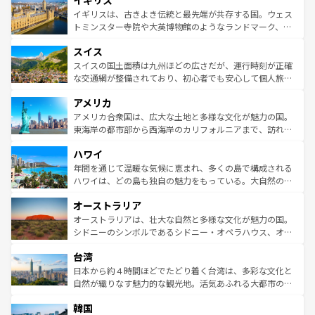
イギリス
顔を持つこの国は、どこを歩いても飽きることがない。ベ
香り高いラベンダー畑など、多彩な楽しみ方が可能だ。さ
ルリンの文化的活気、バイエルン州のアルプスの絶景、そ
イギリスは、古きよき伝統と最先端が共存する国。ウェス
らに、パリ以外の地域にも魅力が溢れており、どの街角に
してライン川沿いのワイン畑といった風景は必見。ビール
トミンスター寺院や大英博物館のようなランドマーク、歴
も豊かな歴史と文化が息づいている。パリ以外の個性あふ
とソーセージを味わいながら地元の人と過ごす楽しい時間
史ある大学都市、美しい丘陵地帯や牧歌的な風景など、エ
れる地方に足を運ぶとそれぞれで全く異なる文化を体験で
スイス
は、お酒好きな人にはぜひ体験してほしい。 なお、新着の
リアごとに異なる魅力がある。また、優雅なアフタヌーン
きるだろう。 なお、新着のフランス情報は
コンテンツ一覧
ドイツ情報は
コンテンツ一覧
を参照してほしい。
ティー、ビール好きにはたまらない英国パブ、サッカー観
スイスの国土面積は九州ほどの広さだが、運行時刻が正確
を参照してほしい。
戦など、本場だからこそできる体験も豊富。イギリスを旅
な交通網が整備されており、初心者でも安心して個人旅行
して楽しみつくそう。 なお、新着のイギリス情報は
コンテ
を楽しめる。日本同様に時刻表どおりの旅が可能だ。中世
アメリカ
ンツ一覧
を参照してほしい。
の建物がそのまま残る町や、スイスならではのユニークな
博物館もあり、アルプス観光だけでなく町歩きも満喫する
アメリカ合衆国は、広大な土地と多様な文化が魅力の国。
ことができる。国民の所得が高いため物価も高いが、旅行
東海岸の都市部から西海岸のカリフォルニアまで、訪れる
者向けの交通パス提供のサービスもあり、うまく活用すれ
場所ごとに異なる風景と体験が待っている。ニューヨーク
ハワイ
ば市内交通費無料で観光を楽しむこともできる。 なお、新
のような巨大都市は、観光、ショッピング、エンターテイ
着のスイス情報は
コンテンツ一覧
を参照してほしい。
ンメントが詰まった刺激的なスポットだ。一方、アメリカ
年間を通じて温暖な気候に恵まれ、多くの島で構成される
西部には大自然が広がり、グランドキャニオンやイエロー
ハワイは、どの島も独自の魅力をもっている。大自然の神
ストーン国立公園といった絶景が堪能できる。さらに、南
秘を感じたいなら、火山が生み出した壮大な景観を誇るハ
オーストラリア
部のニューオーリンズでは、音楽と美食が融合した独特の
ワイ島は見逃せない。また、定番の観光地といえばオアフ
文化が魅力。旅行者はアメリカの各地域で異なる魅力を楽
島だが、静かな自然を求めるならマウイ島やカウアイ島が
オーストラリアは、壮大な自然と多様な文化が魅力の国。
しみながら、その多様性と豊かな歴史を感じることができ
おすすめ。エメラルドグリーンに輝く海をはじめ、豊かな
シドニーのシンボルであるシドニー・オペラハウス、オー
るだろう。車でのロードトリップや列車の旅も、アメリカ
文化や歴史が息づいている。「アロハスピリット」と呼ば
ストラリア東海岸北部に広がる大サンゴ礁地帯グレートバ
ならではの贅沢な旅のスタイルだ。 なお、新着のアメリカ
台湾
れるおもてなしの心で訪れる人々を迎えてくれるハワイの
リアリーフや大陸中央部にそびえるウルル（エアーズロッ
情報は
コンテンツ一覧
を参照してほしい。
人々、おいしいローカルフードやハワイアンミュージッ
ク）、タスマニアの美しい原生林やケアンズの熱帯雨林な
日本から約４時間ほどでたどり着く台湾は、多彩な文化と
ク、伝統的なフラダンスなど、すべてがハワイの魅力を彩
ど、見どころがたくさん。また、カフェやワイン、オージ
自然が織りなす魅力的な観光地。活気あふれる大都市の台
っている。訪れるたびに新しい発見と感動が待っているハ
ービーフなどの食文化も豊かで、美味しいものであふれて
北やノスタルジックな町並みが人気な九份（ジォウフェ
ワイを、存分に味わってほしい。 なお、新着のハワイ情報
韓国
いる。アクティビティも充実しており、サーフィンやダイ
ン）、静ひつな山岳地帯である台湾東部など、都市の喧騒