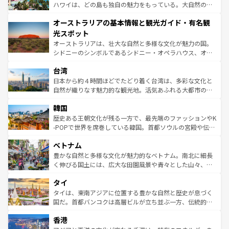
西部には大自然が広がり、グランドキャニオンやイエロー
ハワイは、どの島も独自の魅力をもっている。大自然の神
ストーン国立公園といった絶景が堪能できる。さらに、南
秘を感じたいなら、火山が生み出した壮大な景観を誇るハ
オーストラリアの基本情報と観光ガイド・有名観
部のニューオーリンズでは、音楽と美食が融合した独特の
ワイ島は見逃せない。また、定番の観光地といえばオアフ
文化が魅力。旅行者はアメリカの各地域で異なる魅力を楽
島だが、静かな自然を求めるならマウイ島やカウアイ島が
光スポット
しみながら、その多様性と豊かな歴史を感じることができ
おすすめ。エメラルドグリーンに輝く海をはじめ、豊かな
オーストラリアは、壮大な自然と多様な文化が魅力の国。
るだろう。車でのロードトリップや列車の旅も、アメリカ
文化や歴史が息づいている。「アロハスピリット」と呼ば
シドニーのシンボルであるシドニー・オペラハウス、オー
ならではの贅沢な旅のスタイルだ。 なお、新着のアメリカ
れるおもてなしの心で訪れる人々を迎えてくれるハワイの
ストラリア東海岸北部に広がる大サンゴ礁地帯グレートバ
情報は
コンテンツ一覧
を参照してほしい。
人々、おいしいローカルフードやハワイアンミュージッ
台湾
リアリーフや大陸中央部にそびえるウルル（エアーズロッ
ク、伝統的なフラダンスなど、すべてがハワイの魅力を彩
ク）、タスマニアの美しい原生林やケアンズの熱帯雨林な
日本から約４時間ほどでたどり着く台湾は、多彩な文化と
っている。訪れるたびに新しい発見と感動が待っているハ
ど、見どころがたくさん。また、カフェやワイン、オージ
自然が織りなす魅力的な観光地。活気あふれる大都市の台
ワイを、存分に味わってほしい。 なお、新着のハワイ情報
ービーフなどの食文化も豊かで、美味しいものであふれて
北やノスタルジックな町並みが人気な九份（ジォウフェ
は
コンテンツ一覧
を参照してほしい。
韓国
いる。アクティビティも充実しており、サーフィンやダイ
ン）、静ひつな山岳地帯である台湾東部など、都市の喧騒
ビング、ハイキングなど、アウトドア好きにはたまらな
と山間の静けさが共存しており、訪れる人に新しい発見と
歴史ある王朝文化が残る一方で、最先端のファッションやK
い。オーストラリアの多彩な魅力を存分に味わいつくそ
驚きをもたらしてくれる。また、奥深い台湾の食文化も魅
-POPで世界を席巻している韓国。首都ソウルの宮殿や伝統
う。 なお、新着のオーストラリア情報は
コンテンツ一覧
を
力で、夜市などの屋台グルメから高級料理、ヘルシーで美
家屋が並ぶエリアでは韓国の歴史と文化に浸ることがで
参照してほしい。
ベトナム
容にもいいと評判のスイーツなど、バラエティ豊かな料理
き、地方に足を延ばせば四季折々の自然美を楽しむことが
が味わえる。 なお、新着の台湾情報は
コンテンツ一覧
を参
できる。そして、キムチや焼肉、絶品のストリートフード
豊かな自然と多様な文化が魅力的なベトナム。南北に細長
照してほしい。
まで、さまざまな韓国料理が待っている。夜には、韓国な
く伸びる国土には、広大な田園風景や青々とした山々、世
らではのナイトライフも堪能できる。あたたかいホスピタ
界遺産に登録された壮大な自然景観が点在し、都市部では
タイ
リティに包まれながら、韓国の多彩な魅力を心ゆくまで味
急速な発展と共に伝統が息づく。ハノイの古い町並みやホ
わってみてほしい。 なお、新着の韓国情報は
コンテンツ一
ーチミン市のフランス統治時代の建物も、独特の雰囲気を
タイは、東南アジアに位置する豊かな自然と歴史が息づく
覧
を参照してほしい。
醸し出している。また、バラエティの豊かさとおいしさで
国だ。首都バンコクは高層ビルが立ち並ぶ一方、伝統的な
世界中の食通を魅了してやまないベトナム料理も魅力のひ
寺院や市場がいたるところに点在し、古きよき文化と現代
香港
とつ。フォーやバインミー、ベトナムコーヒーなどは、ぜ
の活気が交差している。北部ではチェンマイなどの山岳地
ひ現地で味わいたい。どの地域を訪れてもあたたかい人々