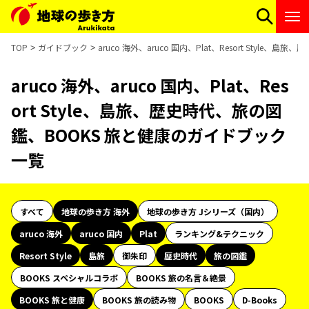
TOP
ガイドブック
aruco 海外、aruco 国内、Plat、Resort Styl
aruco 海外、aruco 国内、Plat、Res
ort Style、島旅、歴史時代、旅の図
鑑、BOOKS 旅と健康のガイドブック
一覧
すべて
地球の歩き方 海外
地球の歩き方 Jシリーズ（国内）
aruco 海外
aruco 国内
Plat
ランキング&テクニック
Resort Style
島旅
御朱印
歴史時代
旅の図鑑
BOOKS スペシャルコラボ
BOOKS 旅の名言＆絶景
BOOKS 旅と健康
BOOKS 旅の読み物
BOOKS
D-Books