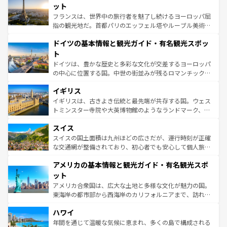
しい。
れる闘牛、そして美味しいタパスが生活の一部となってい
ット
る。首都マドリードの洗練された雰囲気や、バルセロナの
フランスは、世界中の旅行者を魅了し続けるヨーロッパ屈
アートに溢れた街角から、地方では古代ローマ遺跡や中世
指の観光地だ。首都パリのエッフェル塔やルーブル美術館
の城塞都市、穏やかなビーチリゾートまで多彩な表情を見
といった象徴的なスポットから、田舎町の古風な美しさま
せる。地方によって風土や気候が異なるスペインはその個
ドイツの基本情報と観光ガイド・有名観光スポッ
で、幅広い魅力が詰まっている。華麗な宮殿、歴史的な大
性で訪れる人を魅了する。 なお、新着のスペイン情報は
コ
聖堂、美しいビーチ、そして豊かな自然が、訪れる者を心
ト
ンテンツ一覧
を参照してほしい。
から魅了する。また、フランスは美食の国としても知ら
ドイツは、豊かな歴史と多彩な文化が交差するヨーロッパ
れ、フランス料理はユネスコ無形文化遺産にも登録されて
の中心に位置する国。中世の街並みが残るロマンチック街
いる。シャンパンの発祥地であるランス、プロヴァンスの
道から、未来を先取りするようなモダンな都市まで多様な
香り高いラベンダー畑など、多彩な楽しみ方が可能だ。さ
イギリス
顔を持つこの国は、どこを歩いても飽きることがない。ベ
らに、パリ以外の地域にも魅力が溢れており、どの街角に
ルリンの文化的活気、バイエルン州のアルプスの絶景、そ
イギリスは、古きよき伝統と最先端が共存する国。ウェス
も豊かな歴史と文化が息づいている。パリ以外の個性あふ
してライン川沿いのワイン畑といった風景は必見。ビール
トミンスター寺院や大英博物館のようなランドマーク、歴
れる地方に足を運ぶとそれぞれで全く異なる文化を体験で
とソーセージを味わいながら地元の人と過ごす楽しい時間
史ある大学都市、美しい丘陵地帯や牧歌的な風景など、エ
きるだろう。 なお、新着のフランス情報は
コンテンツ一覧
スイス
は、お酒好きな人にはぜひ体験してほしい。 なお、新着の
リアごとに異なる魅力がある。また、優雅なアフタヌーン
を参照してほしい。
ドイツ情報は
コンテンツ一覧
を参照してほしい。
ティー、ビール好きにはたまらない英国パブ、サッカー観
スイスの国土面積は九州ほどの広さだが、運行時刻が正確
戦など、本場だからこそできる体験も豊富。イギリスを旅
な交通網が整備されており、初心者でも安心して個人旅行
して楽しみつくそう。 なお、新着のイギリス情報は
コンテ
を楽しめる。日本同様に時刻表どおりの旅が可能だ。中世
アメリカの基本情報と観光ガイド・有名観光スポ
ンツ一覧
を参照してほしい。
の建物がそのまま残る町や、スイスならではのユニークな
博物館もあり、アルプス観光だけでなく町歩きも満喫する
ット
ことができる。国民の所得が高いため物価も高いが、旅行
アメリカ合衆国は、広大な土地と多様な文化が魅力の国。
者向けの交通パス提供のサービスもあり、うまく活用すれ
東海岸の都市部から西海岸のカリフォルニアまで、訪れる
ば市内交通費無料で観光を楽しむこともできる。 なお、新
場所ごとに異なる風景と体験が待っている。ニューヨーク
着のスイス情報は
コンテンツ一覧
を参照してほしい。
ハワイ
のような巨大都市は、観光、ショッピング、エンターテイ
ンメントが詰まった刺激的なスポットだ。一方、アメリカ
年間を通じて温暖な気候に恵まれ、多くの島で構成される