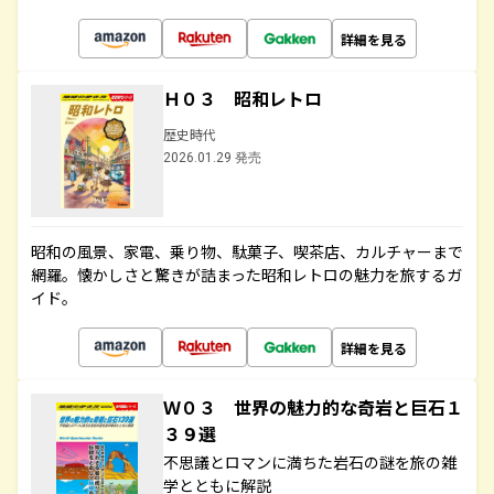
詳細を見る
Ｈ０３ 昭和レトロ
歴史時代
2026.01.29 発売
昭和の風景、家電、乗り物、駄菓子、喫茶店、カルチャーまで
網羅。懐かしさと驚きが詰まった昭和レトロの魅力を旅するガ
イド。
詳細を見る
Ｗ０３ 世界の魅力的な奇岩と巨石１
３９選
不思議とロマンに満ちた岩石の謎を旅の雑
学とともに解説