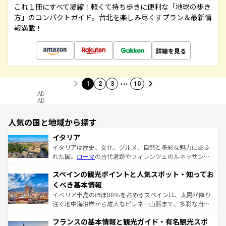
これ１冊にすべて凝縮！軽くて持ち歩きに便利な「地球の歩き
方」のコンパクトガイド。台北を楽しみ尽くすプラン＆最新情
報満載！
詳細を見る
…
1
2
3
10
AD
AD
人気の国と地域から探す
イタリア
イタリアは歴史、文化、グルメ、自然と多彩な魅力にあふ
れた国。
ローマ
の古代遺跡やフィレンツェのルネッサンス
美術、ヴェネツィアの運河など、歴史あるスポットはもち
スペインの観光ポイントと人気スポット・知ってお
ろん、トスカーナの美しい田園風景やアマルフィ海岸の絶
景など、自然景観も見逃せない。観光の合間には、本場の
くべき基本情報
ピザやパスタなど、絶品のイタリア料理を堪能することも
イベリア半島のほぼ80％を占めるスペインは、太陽が降り
できる。朝目覚めてから夜眠るまで、すべての瞬間を楽し
注ぐ地中海沿岸から雄大なピレネー山脈まで、多彩な自然
ませてくれるイタリアで、忘れられない旅をしてみよう！
と文化が詰まったヨーロッパ屈指の旅行先だ。多様な地域
なお、新着のイタリア情報は
コンテンツ一覧
を参照してほ
フランスの基本情報と観光ガイド・有名観光スポ
文化が根付くこの国では、情熱的なフラメンコ、熱気あふ