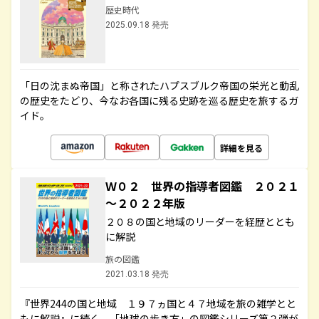
歴史時代
2025.09.18 発売
「日の沈まぬ帝国」と称されたハプスブルク帝国の栄光と動乱
の歴史をたどり、今なお各国に残る史跡を巡る歴史を旅するガ
イド。
詳細を見る
Ｗ０２ 世界の指導者図鑑 ２０２１
～２０２２年版
２０８の国と地域のリーダーを経歴ととも
に解説
旅の図鑑
2021.03.18 発売
『世界244の国と地域 １９７ヵ国と４７地域を旅の雑学とと
もに解説』に続く、「地球の歩き方」の図鑑シリーズ第２弾が