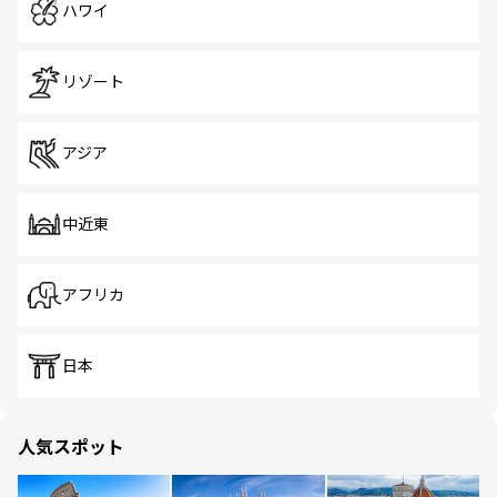
ハワイ
リゾート
アジア
中近東
アフリカ
日本
人気スポット