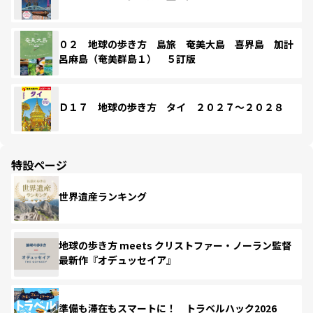
０２ 地球の歩き方 島旅 奄美大島 喜界島 加計
呂麻島（奄美群島１） ５訂版
Ｄ１７ 地球の歩き方 タイ ２０２７～２０２８
特設ページ
世界遺産ランキング
地球の歩き方 meets クリストファー・ノーラン監督
最新作『オデュッセイア』
準備も滞在もスマートに！ トラベルハック2026