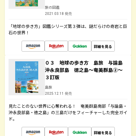
旅の図鑑
2021.03.18 発売
「地球の歩き方」図鑑シリーズ第３弾は、謎だらけの奇岩と巨
石の世界！
詳細を見る
０３ 地球の歩き方 島旅 与論島
沖永良部島 徳之島～奄美群島②～
３訂版
島旅
2025.12.11 発売
見たことのない世界に心奪われる！ 奄美群島南部「与論島・
沖永良部島・徳之島」の三島だけをフィーチャーした完全ガイ
ド。
詳細を見る