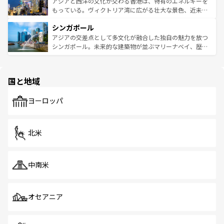
帯で自然と触れ合い、南部ではプーケットやクラビの美し
アジアと西洋の文化が交わる香港は、特有のエネルギーを
が旅行者を迎えてくれるので、きっと忘れられない旅にな
いビーチでリゾート気分を楽しむことができる。タイ料理
もっている。ヴィクトリア湾に広がる壮大な景色、近未来
るはずだ。 なお、新着のベトナム情報は
コンテンツ一覧
を
は世界的に有名で、屋台から高級レストランまで味覚を刺
的なアートスポット、そして歴史と現代が融合した町並
参照してほしい。
シンガポール
激する。気候は一年中温暖で、どの季節にも異なる楽しみ
み、どこを訪れても感動するはず。観光スポットが密集し
が待っている。親しみやすいタイの人々、仏教を中心とし
ており、効率よく見どころを回れるのも魅力。息をのむよ
アジアの交差点として多文化が融合した独自の魅力を放つ
た文化、そして多様な観光資源が、訪れる旅人を魅了し続
うな絶景から文化的な体験まで、香港を存分に楽しみ尽く
シンガポール。未来的な建築物が並ぶマリーナベイ、歴史
ける。 なお、新着のタイ情報は
コンテンツ一覧
を参照して
そう。 なお、新着の香港情報は
コンテンツ一覧
を参照して
と伝統を感じられるエスニックタウン、多数の緑豊かな公
ほしい。
ほしい。
園や自然保護区など、自然が調和した近代的な景観と文化
の多様性あふれるカラフルな町は、どこを歩いても新しい
国と地域
発見がある。さらに、治安のよさや充実した公共交通機関
も、旅行者にとっては魅力的なポイント。グルメも豊富
で、ホーカーズは地元の風情を楽しめる外せないスポット
ヨーロッパ
だ。訪れる人を飽きさせないシンガポールで、多様な魅力
を体感しよう。 なお、新着のシンガポール情報は
コンテン
ツ一覧
を参照してほしい。
北米
中南米
オセアニア