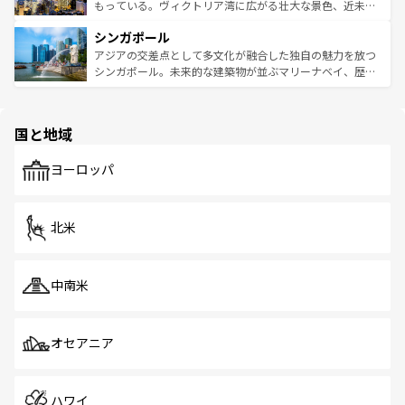
が旅行者を迎えてくれるので、きっと忘れられない旅にな
いビーチでリゾート気分を楽しむことができる。タイ料理
もっている。ヴィクトリア湾に広がる壮大な景色、近未来
るはずだ。 なお、新着のベトナム情報は
コンテンツ一覧
を
は世界的に有名で、屋台から高級レストランまで味覚を刺
的なアートスポット、そして歴史と現代が融合した町並
参照してほしい。
シンガポール
激する。気候は一年中温暖で、どの季節にも異なる楽しみ
み、どこを訪れても感動するはず。観光スポットが密集し
が待っている。親しみやすいタイの人々、仏教を中心とし
ており、効率よく見どころを回れるのも魅力。息をのむよ
アジアの交差点として多文化が融合した独自の魅力を放つ
た文化、そして多様な観光資源が、訪れる旅人を魅了し続
うな絶景から文化的な体験まで、香港を存分に楽しみ尽く
シンガポール。未来的な建築物が並ぶマリーナベイ、歴史
ける。 なお、新着のタイ情報は
コンテンツ一覧
を参照して
そう。 なお、新着の香港情報は
コンテンツ一覧
を参照して
と伝統を感じられるエスニックタウン、多数の緑豊かな公
ほしい。
ほしい。
園や自然保護区など、自然が調和した近代的な景観と文化
の多様性あふれるカラフルな町は、どこを歩いても新しい
国と地域
発見がある。さらに、治安のよさや充実した公共交通機関
も、旅行者にとっては魅力的なポイント。グルメも豊富
で、ホーカーズは地元の風情を楽しめる外せないスポット
ヨーロッパ
だ。訪れる人を飽きさせないシンガポールで、多様な魅力
を体感しよう。 なお、新着のシンガポール情報は
コンテン
ツ一覧
を参照してほしい。
北米
中南米
オセアニア
ハワイ