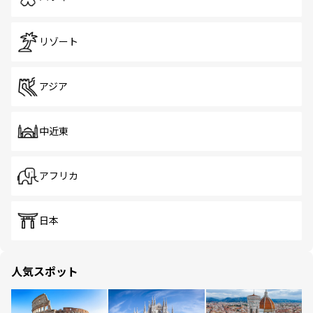
リゾート
アジア
中近東
アフリカ
日本
人気スポット