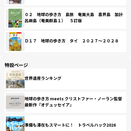
０２ 地球の歩き方 島旅 奄美大島 喜界島 加計
呂麻島（奄美群島１） ５訂版
Ｄ１７ 地球の歩き方 タイ ２０２７～２０２８
特設ページ
世界遺産ランキング
地球の歩き方 meets クリストファー・ノーラン監督
最新作『オデュッセイア』
準備も滞在もスマートに！ トラベルハック2026