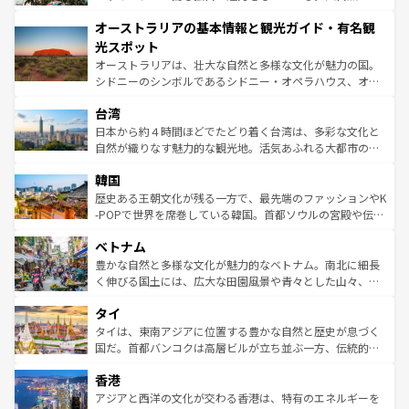
ストーン国立公園といった絶景が堪能できる。さらに、南
秘を感じたいなら、火山が生み出した壮大な景観を誇るハ
オーストラリアの基本情報と観光ガイド・有名観
部のニューオーリンズでは、音楽と美食が融合した独特の
ワイ島は見逃せない。また、定番の観光地といえばオアフ
文化が魅力。旅行者はアメリカの各地域で異なる魅力を楽
島だが、静かな自然を求めるならマウイ島やカウアイ島が
光スポット
しみながら、その多様性と豊かな歴史を感じることができ
おすすめ。エメラルドグリーンに輝く海をはじめ、豊かな
オーストラリアは、壮大な自然と多様な文化が魅力の国。
るだろう。車でのロードトリップや列車の旅も、アメリカ
文化や歴史が息づいている。「アロハスピリット」と呼ば
シドニーのシンボルであるシドニー・オペラハウス、オー
ならではの贅沢な旅のスタイルだ。 なお、新着のアメリカ
れるおもてなしの心で訪れる人々を迎えてくれるハワイの
ストラリア東海岸北部に広がる大サンゴ礁地帯グレートバ
情報は
コンテンツ一覧
を参照してほしい。
人々、おいしいローカルフードやハワイアンミュージッ
台湾
リアリーフや大陸中央部にそびえるウルル（エアーズロッ
ク、伝統的なフラダンスなど、すべてがハワイの魅力を彩
ク）、タスマニアの美しい原生林やケアンズの熱帯雨林な
日本から約４時間ほどでたどり着く台湾は、多彩な文化と
っている。訪れるたびに新しい発見と感動が待っているハ
ど、見どころがたくさん。また、カフェやワイン、オージ
自然が織りなす魅力的な観光地。活気あふれる大都市の台
ワイを、存分に味わってほしい。 なお、新着のハワイ情報
ービーフなどの食文化も豊かで、美味しいものであふれて
北やノスタルジックな町並みが人気な九份（ジォウフェ
は
コンテンツ一覧
を参照してほしい。
韓国
いる。アクティビティも充実しており、サーフィンやダイ
ン）、静ひつな山岳地帯である台湾東部など、都市の喧騒
ビング、ハイキングなど、アウトドア好きにはたまらな
と山間の静けさが共存しており、訪れる人に新しい発見と
歴史ある王朝文化が残る一方で、最先端のファッションやK
い。オーストラリアの多彩な魅力を存分に味わいつくそ
驚きをもたらしてくれる。また、奥深い台湾の食文化も魅
-POPで世界を席巻している韓国。首都ソウルの宮殿や伝統
う。 なお、新着のオーストラリア情報は
コンテンツ一覧
を
力で、夜市などの屋台グルメから高級料理、ヘルシーで美
家屋が並ぶエリアでは韓国の歴史と文化に浸ることがで
参照してほしい。
ベトナム
容にもいいと評判のスイーツなど、バラエティ豊かな料理
き、地方に足を延ばせば四季折々の自然美を楽しむことが
が味わえる。 なお、新着の台湾情報は
コンテンツ一覧
を参
できる。そして、キムチや焼肉、絶品のストリートフード
豊かな自然と多様な文化が魅力的なベトナム。南北に細長
照してほしい。
まで、さまざまな韓国料理が待っている。夜には、韓国な
く伸びる国土には、広大な田園風景や青々とした山々、世
らではのナイトライフも堪能できる。あたたかいホスピタ
界遺産に登録された壮大な自然景観が点在し、都市部では
タイ
リティに包まれながら、韓国の多彩な魅力を心ゆくまで味
急速な発展と共に伝統が息づく。ハノイの古い町並みやホ
わってみてほしい。 なお、新着の韓国情報は
コンテンツ一
ーチミン市のフランス統治時代の建物も、独特の雰囲気を
タイは、東南アジアに位置する豊かな自然と歴史が息づく
覧
を参照してほしい。
醸し出している。また、バラエティの豊かさとおいしさで
国だ。首都バンコクは高層ビルが立ち並ぶ一方、伝統的な
世界中の食通を魅了してやまないベトナム料理も魅力のひ
寺院や市場がいたるところに点在し、古きよき文化と現代
香港
とつ。フォーやバインミー、ベトナムコーヒーなどは、ぜ
の活気が交差している。北部ではチェンマイなどの山岳地
ひ現地で味わいたい。どの地域を訪れてもあたたかい人々
帯で自然と触れ合い、南部ではプーケットやクラビの美し
アジアと西洋の文化が交わる香港は、特有のエネルギーを