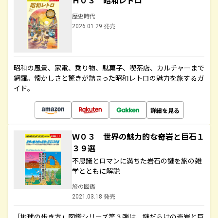
Ｈ０３ 昭和レトロ
歴史時代
2026.01.29 発売
昭和の風景、家電、乗り物、駄菓子、喫茶店、カルチャーまで
網羅。懐かしさと驚きが詰まった昭和レトロの魅力を旅するガ
イド。
詳細を見る
Ｗ０３ 世界の魅力的な奇岩と巨石１
３９選
不思議とロマンに満ちた岩石の謎を旅の雑
学とともに解説
旅の図鑑
2021.03.18 発売
「地球の歩き方」図鑑シリーズ第３弾は、謎だらけの奇岩と巨