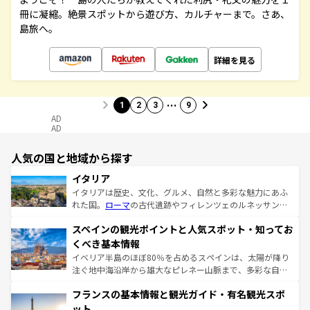
冊に凝縮。絶景スポットから遊び方、カルチャーまで。さあ、
島旅へ。
詳細を見る
…
1
2
3
9
AD
AD
人気の国と地域から探す
イタリア
イタリアは歴史、文化、グルメ、自然と多彩な魅力にあふ
れた国。
ローマ
の古代遺跡やフィレンツェのルネッサンス
美術、ヴェネツィアの運河など、歴史あるスポットはもち
スペインの観光ポイントと人気スポット・知ってお
ろん、トスカーナの美しい田園風景やアマルフィ海岸の絶
景など、自然景観も見逃せない。観光の合間には、本場の
くべき基本情報
ピザやパスタなど、絶品のイタリア料理を堪能することも
イベリア半島のほぼ80％を占めるスペインは、太陽が降り
できる。朝目覚めてから夜眠るまで、すべての瞬間を楽し
注ぐ地中海沿岸から雄大なピレネー山脈まで、多彩な自然
ませてくれるイタリアで、忘れられない旅をしてみよう！
と文化が詰まったヨーロッパ屈指の旅行先だ。多様な地域
なお、新着のイタリア情報は
コンテンツ一覧
を参照してほ
フランスの基本情報と観光ガイド・有名観光スポ
文化が根付くこの国では、情熱的なフラメンコ、熱気あふ
しい。
れる闘牛、そして美味しいタパスが生活の一部となってい
ット