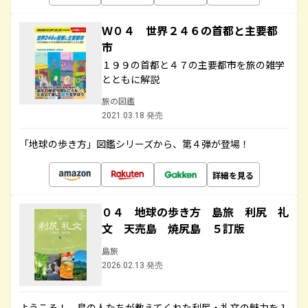
Ｗ０４ 世界２４６の首都と主要都
市
１９９の首都と４７の主要都市を旅の雑学
とともに解説
旅の図鑑
2021.03.18 発売
「地球の歩き方」図鑑シリーズから、第４弾が登場！
詳細を見る
０４ 地球の歩き方 島旅 利尻 礼
文 天売島 焼尻島 ５訂版
島旅
2026.02.13 発売
ようこそ！ 島の人たちが教えてくれた利尻・礼文の魅力を１