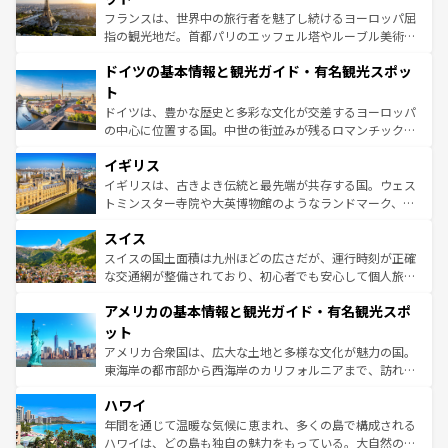
る。首都マドリードの洗練された雰囲気や、バルセロナの
フランスは、世界中の旅行者を魅了し続けるヨーロッパ屈
アートに溢れた街角から、地方では古代ローマ遺跡や中世
指の観光地だ。首都パリのエッフェル塔やルーブル美術館
の城塞都市、穏やかなビーチリゾートまで多彩な表情を見
といった象徴的なスポットから、田舎町の古風な美しさま
せる。地方によって風土や気候が異なるスペインはその個
ドイツの基本情報と観光ガイド・有名観光スポッ
で、幅広い魅力が詰まっている。華麗な宮殿、歴史的な大
性で訪れる人を魅了する。 なお、新着のスペイン情報は
コ
聖堂、美しいビーチ、そして豊かな自然が、訪れる者を心
ト
ンテンツ一覧
を参照してほしい。
から魅了する。また、フランスは美食の国としても知ら
ドイツは、豊かな歴史と多彩な文化が交差するヨーロッパ
れ、フランス料理はユネスコ無形文化遺産にも登録されて
の中心に位置する国。中世の街並みが残るロマンチック街
いる。シャンパンの発祥地であるランス、プロヴァンスの
道から、未来を先取りするようなモダンな都市まで多様な
香り高いラベンダー畑など、多彩な楽しみ方が可能だ。さ
イギリス
顔を持つこの国は、どこを歩いても飽きることがない。ベ
らに、パリ以外の地域にも魅力が溢れており、どの街角に
ルリンの文化的活気、バイエルン州のアルプスの絶景、そ
イギリスは、古きよき伝統と最先端が共存する国。ウェス
も豊かな歴史と文化が息づいている。パリ以外の個性あふ
してライン川沿いのワイン畑といった風景は必見。ビール
トミンスター寺院や大英博物館のようなランドマーク、歴
れる地方に足を運ぶとそれぞれで全く異なる文化を体験で
とソーセージを味わいながら地元の人と過ごす楽しい時間
史ある大学都市、美しい丘陵地帯や牧歌的な風景など、エ
きるだろう。 なお、新着のフランス情報は
コンテンツ一覧
スイス
は、お酒好きな人にはぜひ体験してほしい。 なお、新着の
リアごとに異なる魅力がある。また、優雅なアフタヌーン
を参照してほしい。
ドイツ情報は
コンテンツ一覧
を参照してほしい。
ティー、ビール好きにはたまらない英国パブ、サッカー観
スイスの国土面積は九州ほどの広さだが、運行時刻が正確
戦など、本場だからこそできる体験も豊富。イギリスを旅
な交通網が整備されており、初心者でも安心して個人旅行
して楽しみつくそう。 なお、新着のイギリス情報は
コンテ
を楽しめる。日本同様に時刻表どおりの旅が可能だ。中世
アメリカの基本情報と観光ガイド・有名観光スポ
ンツ一覧
を参照してほしい。
の建物がそのまま残る町や、スイスならではのユニークな
博物館もあり、アルプス観光だけでなく町歩きも満喫する
ット
ことができる。国民の所得が高いため物価も高いが、旅行
アメリカ合衆国は、広大な土地と多様な文化が魅力の国。
者向けの交通パス提供のサービスもあり、うまく活用すれ
東海岸の都市部から西海岸のカリフォルニアまで、訪れる
ば市内交通費無料で観光を楽しむこともできる。 なお、新
場所ごとに異なる風景と体験が待っている。ニューヨーク
着のスイス情報は
コンテンツ一覧
を参照してほしい。
ハワイ
のような巨大都市は、観光、ショッピング、エンターテイ
ンメントが詰まった刺激的なスポットだ。一方、アメリカ
年間を通じて温暖な気候に恵まれ、多くの島で構成される
西部には大自然が広がり、グランドキャニオンやイエロー
ハワイは、どの島も独自の魅力をもっている。大自然の神