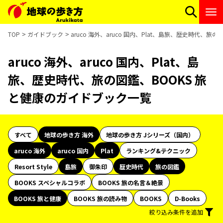
TOP
ガイドブック
aruco 海外、aruco 国内、Plat、島旅、歴史時代、
aruco 海外、aruco 国内、Plat、島
旅、歴史時代、旅の図鑑、BOOKS 旅
と健康のガイドブック一覧
すべて
地球の歩き方 海外
地球の歩き方 Jシリーズ（国内）
aruco 海外
aruco 国内
Plat
ランキング&テクニック
Resort Style
島旅
御朱印
歴史時代
旅の図鑑
BOOKS スペシャルコラボ
BOOKS 旅の名言＆絶景
BOOKS 旅と健康
BOOKS 旅の読み物
BOOKS
D-Books
絞り込み条件を追加