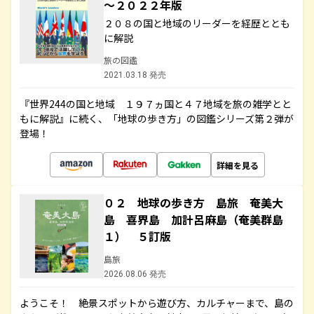
～２０２２年版
２０８の国と地域のリーダーを経歴ととも
に解説
旅の図鑑
2021.03.18 発売
『世界244の国と地域 １９７ヵ国と４７地域を旅の雑学とと
もに解説』に続く、「地球の歩き方」の図鑑シリーズ第２弾が
登場！
詳細を見る
０２ 地球の歩き方 島旅 奄美大
島 喜界島 加計呂麻島（奄美群島
１） ５訂版
島旅
2026.08.06 発売
ようこそ！ 絶景スポットから遊び方、カルチャーまで、島の