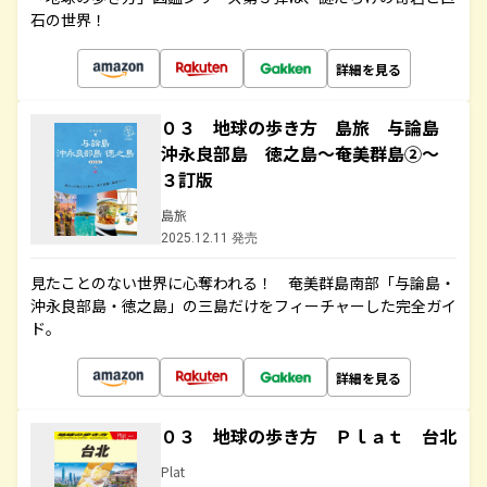
石の世界！
詳細を見る
０３ 地球の歩き方 島旅 与論島
沖永良部島 徳之島～奄美群島②～
３訂版
島旅
2025.12.11 発売
見たことのない世界に心奪われる！ 奄美群島南部「与論島・
沖永良部島・徳之島」の三島だけをフィーチャーした完全ガイ
ド。
詳細を見る
０３ 地球の歩き方 Ｐｌａｔ 台北
Plat