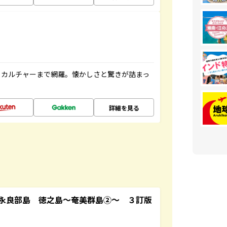
、カルチャーまで網羅。懐かしさと驚きが詰まっ
詳細を見る
永良部島 徳之島～奄美群島②～ ３訂版