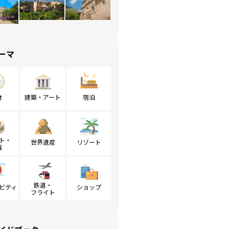
ーマ
食
建築・アート
宿泊
ト・
世界遺産
リゾート
戦
鉄道・
ビティ
ショップ
フライト