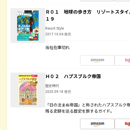
Ｒ０１ 地球の歩き方 リゾートスタイ
１９
Resort Style
2017.10.04 発売
当社在庫切れ
Ｈ０２ ハプスブルク帝国
歴史時代
2025.09.18 発売
「日の沈まぬ帝国」と称されたハプスブルク
残る史跡を巡る歴史を旅するガイド。