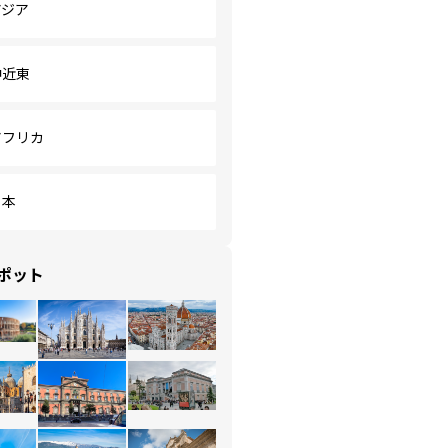
アジア
中近東
アフリカ
日本
ポット