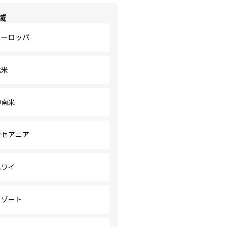
域
ヨーロッパ
北米
中南米
オセアニア
ハワイ
リゾート