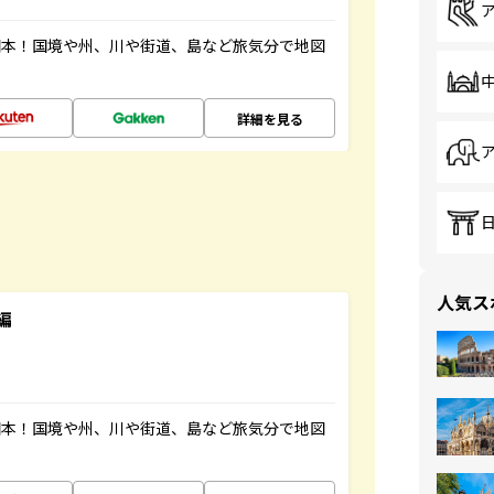
図本！国境や州、川や街道、島など旅気分で地図
詳細を見る
人気ス
編
図本！国境や州、川や街道、島など旅気分で地図