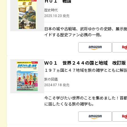
Ｈ０１ 戦国
歴史時代
2025.10.23 発売
日本の城や古戦場、武将ゆかりの史跡、展示
イドする歴史ファン必携の一冊。
Ｗ０１ 世界２４４の国と地域 改訂版
１９７ヵ国と４７地域を旅の雑学とともに解
旅の図鑑
2024.07.18 発売
今こそ学びたい世界のことを集めました！首
に話したくなる旅の雑学も。