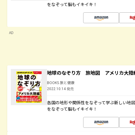
をなぞって脳もイキイキ！
AD
地球のなぞり方 旅地図 アメリカ大陸
BOOKS 旅と健康
2022.10.14 発売
各国の地形や関係性をなぞって学ぶ新しい地
をなぞって脳もイキイキ！