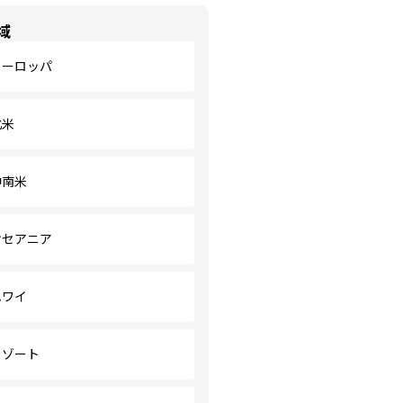
域
ヨーロッパ
北米
中南米
オセアニア
ハワイ
リゾート