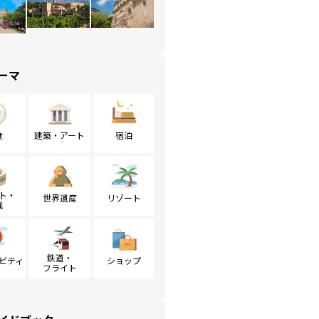
ーマ
食
建築・アート
宿泊
ト・
世界遺産
リゾート
戦
鉄道・
ビティ
ショップ
フライト