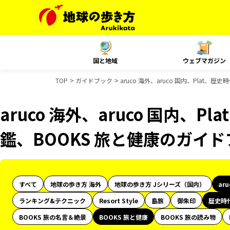
国と地域
ウェブマガジン
TOP
ガイドブック
aruco 海外、aruco 国内、Plat
aruco 海外、aruco 国内、
鑑、BOOKS 旅と健康のガイ
すべて
地球の歩き方 海外
地球の歩き方 Jシリーズ（国内）
ar
ランキング&テクニック
Resort Style
島旅
御朱印
歴史時
BOOKS 旅の名言＆絶景
BOOKS 旅と健康
BOOKS 旅の読み物