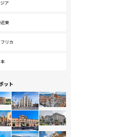
アジア
中近東
アフリカ
日本
ポット