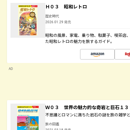
Ｈ０３ 昭和レトロ
歴史時代
2026.01.29 発売
昭和の風景、家電、乗り物、駄菓子、喫茶店
た昭和レトロの魅力を旅するガイド。
AD
Ｗ０３ 世界の魅力的な奇岩と巨石１
不思議とロマンに満ちた岩石の謎を旅の雑学
旅の図鑑