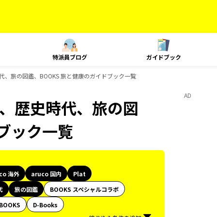
特派員ブログ
ガイドブック
、歴史時代、旅の図鑑、BOOKS 旅と健康のガイドブック一覧
AD
Plat、歴史時代、旅の図
ドブック一覧
uco 海外
aruco 国内
Plat
代
旅の図鑑
BOOKS スペシャルコラボ
BOOKS
D-Books