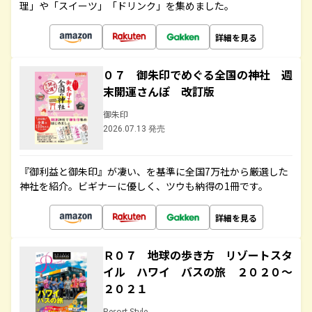
理」や「スイーツ」「ドリンク」を集めました。
詳細を見る
０７ 御朱印でめぐる全国の神社 週
末開運さんぽ 改訂版
御朱印
2026.07.13 発売
『御利益と御朱印』が凄い、を基準に全国7万社から厳選した
神社を紹介。ビギナーに優しく、ツウも納得の1冊です。
詳細を見る
Ｒ０７ 地球の歩き方 リゾートスタ
イル ハワイ バスの旅 ２０２０～
２０２１
Resort Style