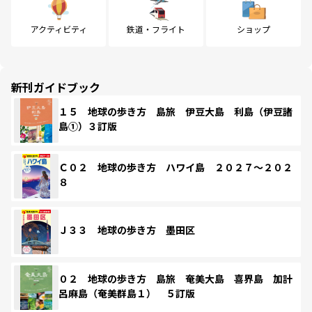
アクティビティ
鉄道・フライト
ショップ
新刊ガイドブック
１５ 地球の歩き方 島旅 伊豆大島 利島（伊豆諸
島①）３訂版
Ｃ０２ 地球の歩き方 ハワイ島 ２０２７～２０２
８
Ｊ３３ 地球の歩き方 墨田区
０２ 地球の歩き方 島旅 奄美大島 喜界島 加計
呂麻島（奄美群島１） ５訂版