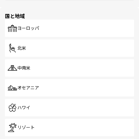
ほしい。
ほしい。
園や自然保護区など、自然が調和した近代的な景観と文化
の多様性あふれるカラフルな町は、どこを歩いても新しい
国と地域
発見がある。さらに、治安のよさや充実した公共交通機関
も、旅行者にとっては魅力的なポイント。グルメも豊富
で、ホーカーズは地元の風情を楽しめる外せないスポット
ヨーロッパ
だ。訪れる人を飽きさせないシンガポールで、多様な魅力
を体感しよう。 なお、新着のシンガポール情報は
コンテン
ツ一覧
を参照してほしい。
北米
中南米
オセアニア
ハワイ
リゾート