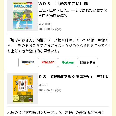
Ｗ０８ 世界のすごい巨像
巨仏・巨神・巨人。一度は訪れたい愛すべ
き巨大造形を解説
旅の図鑑
2021.08.12 発売
「地球の歩き方」図鑑シリーズ第８弾は、でっかい像・巨像で
す。世界のあちこちでさまざまな人々が色々な意図を持って立
ち上げてきた魅力的な巨像たち。
詳細を見る
０８ 御朱印でめぐる高野山 三訂版
御朱印
2024.06.13 発売
地球の歩き方御朱印シリーズより、高野山の最新版が登場！