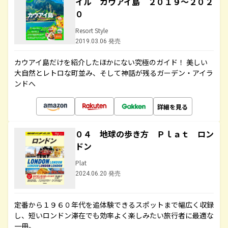
イル カウアイ島 ２０１９～２０２
０
Resort Style
2019.03.06 発売
カウアイ島だけを紹介したほかにない究極のガイド！ 美しい
大自然とレトロな町並み、そして神話が残るガーデン・アイラ
ンドへ
詳細を見る
０４ 地球の歩き方 Ｐｌａｔ ロン
ドン
Plat
2024.06.20 発売
定番から１９６０年代を追体験できるスポットまで幅広く収録
し、短いロンドン滞在でも効率よく楽しみたい旅行者に最適な
一冊。