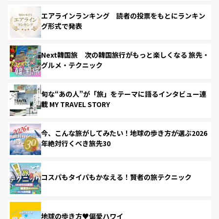
エアラインランキング 読者の投票をもとにランキン
グ形式で発表
Next韓国旅 次の韓国旅行がもっと楽しくなる 旅先・
グルメ・テクニック
旬な“あの人”が「旅」をテーマに語るインタビュー連
載 MY TRAVEL STORY
今、こんな旅がしてみたい！地球の歩き方が選ぶ2026
年絶対行くべき旅先30
コスパもタイパもかなえる！賢者の旅テクニック
地球の歩き方♥偏愛ハワイ