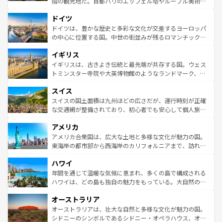
指の観光地だ。首都パリのエッフェル塔やルーブル美術館
の城塞都市、穏やかなビーチリゾートまで多彩な表情を見
といった象徴的なスポットから、田舎町の古風な美しさま
せる。地方によって風土や気候が異なるスペインはその個
ドイツ
で、幅広い魅力が詰まっている。華麗な宮殿、歴史的な大
性で訪れる人を魅了する。 なお、新着のスペイン情報は
コ
聖堂、美しいビーチ、そして豊かな自然が、訪れる者を心
ドイツは、豊かな歴史と多彩な文化が交差するヨーロッパ
ンテンツ一覧
を参照してほしい。
から魅了する。また、フランスは美食の国としても知ら
の中心に位置する国。中世の街並みが残るロマンチック街
れ、フランス料理はユネスコ無形文化遺産にも登録されて
道から、未来を先取りするようなモダンな都市まで多様な
イギリス
いる。シャンパンの発祥地であるランス、プロヴァンスの
顔を持つこの国は、どこを歩いても飽きることがない。ベ
香り高いラベンダー畑など、多彩な楽しみ方が可能だ。さ
ルリンの文化的活気、バイエルン州のアルプスの絶景、そ
イギリスは、古きよき伝統と最先端が共存する国。ウェス
らに、パリ以外の地域にも魅力が溢れており、どの街角に
してライン川沿いのワイン畑といった風景は必見。ビール
トミンスター寺院や大英博物館のようなランドマーク、歴
も豊かな歴史と文化が息づいている。パリ以外の個性あふ
とソーセージを味わいながら地元の人と過ごす楽しい時間
史ある大学都市、美しい丘陵地帯や牧歌的な風景など、エ
れる地方に足を運ぶとそれぞれで全く異なる文化を体験で
スイス
は、お酒好きな人にはぜひ体験してほしい。 なお、新着の
リアごとに異なる魅力がある。また、優雅なアフタヌーン
きるだろう。 なお、新着のフランス情報は
コンテンツ一覧
ドイツ情報は
コンテンツ一覧
を参照してほしい。
ティー、ビール好きにはたまらない英国パブ、サッカー観
スイスの国土面積は九州ほどの広さだが、運行時刻が正確
を参照してほしい。
戦など、本場だからこそできる体験も豊富。イギリスを旅
な交通網が整備されており、初心者でも安心して個人旅行
して楽しみつくそう。 なお、新着のイギリス情報は
コンテ
を楽しめる。日本同様に時刻表どおりの旅が可能だ。中世
アメリカ
ンツ一覧
を参照してほしい。
の建物がそのまま残る町や、スイスならではのユニークな
博物館もあり、アルプス観光だけでなく町歩きも満喫する
アメリカ合衆国は、広大な土地と多様な文化が魅力の国。
ことができる。国民の所得が高いため物価も高いが、旅行
東海岸の都市部から西海岸のカリフォルニアまで、訪れる
者向けの交通パス提供のサービスもあり、うまく活用すれ
場所ごとに異なる風景と体験が待っている。ニューヨーク
ハワイ
ば市内交通費無料で観光を楽しむこともできる。 なお、新
のような巨大都市は、観光、ショッピング、エンターテイ
着のスイス情報は
コンテンツ一覧
を参照してほしい。
ンメントが詰まった刺激的なスポットだ。一方、アメリカ
年間を通じて温暖な気候に恵まれ、多くの島で構成される
西部には大自然が広がり、グランドキャニオンやイエロー
ハワイは、どの島も独自の魅力をもっている。大自然の神
ストーン国立公園といった絶景が堪能できる。さらに、南
秘を感じたいなら、火山が生み出した壮大な景観を誇るハ
オーストラリア
部のニューオーリンズでは、音楽と美食が融合した独特の
ワイ島は見逃せない。また、定番の観光地といえばオアフ
文化が魅力。旅行者はアメリカの各地域で異なる魅力を楽
島だが、静かな自然を求めるならマウイ島やカウアイ島が
オーストラリアは、壮大な自然と多様な文化が魅力の国。
しみながら、その多様性と豊かな歴史を感じることができ
おすすめ。エメラルドグリーンに輝く海をはじめ、豊かな
シドニーのシンボルであるシドニー・オペラハウス、オー