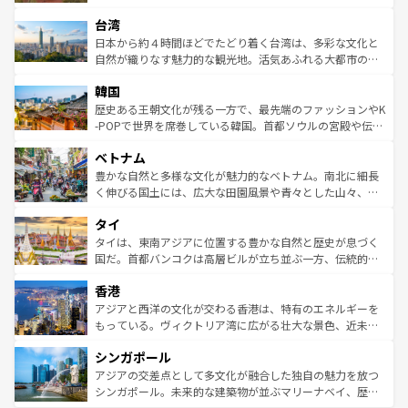
るだろう。車でのロードトリップや列車の旅も、アメリカ
文化や歴史が息づいている。「アロハスピリット」と呼ば
ストラリア東海岸北部に広がる大サンゴ礁地帯グレートバ
ならではの贅沢な旅のスタイルだ。 なお、新着のアメリカ
台湾
れるおもてなしの心で訪れる人々を迎えてくれるハワイの
リアリーフや大陸中央部にそびえるウルル（エアーズロッ
情報は
コンテンツ一覧
を参照してほしい。
人々、おいしいローカルフードやハワイアンミュージッ
ク）、タスマニアの美しい原生林やケアンズの熱帯雨林な
日本から約４時間ほどでたどり着く台湾は、多彩な文化と
ク、伝統的なフラダンスなど、すべてがハワイの魅力を彩
ど、見どころがたくさん。また、カフェやワイン、オージ
自然が織りなす魅力的な観光地。活気あふれる大都市の台
っている。訪れるたびに新しい発見と感動が待っているハ
ービーフなどの食文化も豊かで、美味しいものであふれて
北やノスタルジックな町並みが人気な九份（ジォウフェ
ワイを、存分に味わってほしい。 なお、新着のハワイ情報
韓国
いる。アクティビティも充実しており、サーフィンやダイ
ン）、静ひつな山岳地帯である台湾東部など、都市の喧騒
は
コンテンツ一覧
を参照してほしい。
ビング、ハイキングなど、アウトドア好きにはたまらな
と山間の静けさが共存しており、訪れる人に新しい発見と
歴史ある王朝文化が残る一方で、最先端のファッションやK
い。オーストラリアの多彩な魅力を存分に味わいつくそ
驚きをもたらしてくれる。また、奥深い台湾の食文化も魅
-POPで世界を席巻している韓国。首都ソウルの宮殿や伝統
う。 なお、新着のオーストラリア情報は
コンテンツ一覧
を
力で、夜市などの屋台グルメから高級料理、ヘルシーで美
家屋が並ぶエリアでは韓国の歴史と文化に浸ることがで
参照してほしい。
ベトナム
容にもいいと評判のスイーツなど、バラエティ豊かな料理
き、地方に足を延ばせば四季折々の自然美を楽しむことが
が味わえる。 なお、新着の台湾情報は
コンテンツ一覧
を参
できる。そして、キムチや焼肉、絶品のストリートフード
豊かな自然と多様な文化が魅力的なベトナム。南北に細長
照してほしい。
まで、さまざまな韓国料理が待っている。夜には、韓国な
く伸びる国土には、広大な田園風景や青々とした山々、世
らではのナイトライフも堪能できる。あたたかいホスピタ
界遺産に登録された壮大な自然景観が点在し、都市部では
タイ
リティに包まれながら、韓国の多彩な魅力を心ゆくまで味
急速な発展と共に伝統が息づく。ハノイの古い町並みやホ
わってみてほしい。 なお、新着の韓国情報は
コンテンツ一
ーチミン市のフランス統治時代の建物も、独特の雰囲気を
タイは、東南アジアに位置する豊かな自然と歴史が息づく
覧
を参照してほしい。
醸し出している。また、バラエティの豊かさとおいしさで
国だ。首都バンコクは高層ビルが立ち並ぶ一方、伝統的な
世界中の食通を魅了してやまないベトナム料理も魅力のひ
寺院や市場がいたるところに点在し、古きよき文化と現代
香港
とつ。フォーやバインミー、ベトナムコーヒーなどは、ぜ
の活気が交差している。北部ではチェンマイなどの山岳地
ひ現地で味わいたい。どの地域を訪れてもあたたかい人々
帯で自然と触れ合い、南部ではプーケットやクラビの美し
アジアと西洋の文化が交わる香港は、特有のエネルギーを
が旅行者を迎えてくれるので、きっと忘れられない旅にな
いビーチでリゾート気分を楽しむことができる。タイ料理
もっている。ヴィクトリア湾に広がる壮大な景色、近未来
るはずだ。 なお、新着のベトナム情報は
コンテンツ一覧
を
は世界的に有名で、屋台から高級レストランまで味覚を刺
的なアートスポット、そして歴史と現代が融合した町並
参照してほしい。
シンガポール
激する。気候は一年中温暖で、どの季節にも異なる楽しみ
み、どこを訪れても感動するはず。観光スポットが密集し
が待っている。親しみやすいタイの人々、仏教を中心とし
ており、効率よく見どころを回れるのも魅力。息をのむよ
アジアの交差点として多文化が融合した独自の魅力を放つ
た文化、そして多様な観光資源が、訪れる旅人を魅了し続
うな絶景から文化的な体験まで、香港を存分に楽しみ尽く
シンガポール。未来的な建築物が並ぶマリーナベイ、歴史
ける。 なお、新着のタイ情報は
コンテンツ一覧
を参照して
そう。 なお、新着の香港情報は
コンテンツ一覧
を参照して
と伝統を感じられるエスニックタウン、多数の緑豊かな公