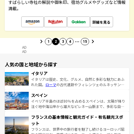
すばらしい寺社の解説や御朱印、宿坊グルメやグッズなど情報
満載。
詳細を見る
…
1
2
3
4
15
AD
AD
人気の国と地域から探す
イタリア
イタリアは歴史、文化、グルメ、自然と多彩な魅力にあふ
れた国。
ローマ
の古代遺跡やフィレンツェのルネッサンス
美術、ヴェネツィアの運河など、歴史あるスポットはもち
スペイン
ろん、トスカーナの美しい田園風景やアマルフィ海岸の絶
景など、自然景観も見逃せない。観光の合間には、本場の
イベリア半島のほぼ80％を占めるスペインは、太陽が降り
ピザやパスタなど、絶品のイタリア料理を堪能することも
注ぐ地中海沿岸から雄大なピレネー山脈まで、多彩な自然
できる。朝目覚めてから夜眠るまで、すべての瞬間を楽し
と文化が詰まったヨーロッパ屈指の旅行先だ。多様な地域
フランスの基本情報と観光ガイド・有名観光スポ
ませてくれるイタリアで、忘れられない旅をしてみよう！
文化が根付くこの国では、情熱的なフラメンコ、熱気あふ
なお、新着のイタリア情報は
コンテンツ一覧
を参照してほ
れる闘牛、そして美味しいタパスが生活の一部となってい
ット
しい。
る。首都マドリードの洗練された雰囲気や、バルセロナの
フランスは、世界中の旅行者を魅了し続けるヨーロッパ屈
アートに溢れた街角から、地方では古代ローマ遺跡や中世