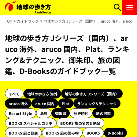
TOP
ガイドブック
地球の歩き方 Jシリーズ（国内）、aruco 海外、aruc
地球の歩き方 Jシリーズ（国内）、ar
uco 海外、aruco 国内、Plat、ランキ
ング&テクニック、御朱印、旅の図
鑑、D-Booksのガイドブック一覧
すべて
地球の歩き方 海外
地球の歩き方 Jシリーズ（国内）
aruco 海外
aruco 国内
Plat
ランキング&テクニック
Resort Style
島旅
御朱印
歴史時代
旅の図鑑
BOOKS スペシャルコラボ
BOOKS 旅の名言＆絶景
BOOKS 旅と健康
BOOKS 旅の読み物
BOOKS
D-Books