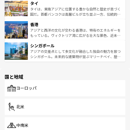
タイ
リティに包まれながら、韓国の多彩な魅力を心ゆくまで味
急速な発展と共に伝統が息づく。ハノイの古い町並みやホ
わってみてほしい。 なお、新着の韓国情報は
コンテンツ一
ーチミン市のフランス統治時代の建物も、独特の雰囲気を
タイは、東南アジアに位置する豊かな自然と歴史が息づく
覧
を参照してほしい。
醸し出している。また、バラエティの豊かさとおいしさで
国だ。首都バンコクは高層ビルが立ち並ぶ一方、伝統的な
世界中の食通を魅了してやまないベトナム料理も魅力のひ
寺院や市場がいたるところに点在し、古きよき文化と現代
香港
とつ。フォーやバインミー、ベトナムコーヒーなどは、ぜ
の活気が交差している。北部ではチェンマイなどの山岳地
ひ現地で味わいたい。どの地域を訪れてもあたたかい人々
帯で自然と触れ合い、南部ではプーケットやクラビの美し
アジアと西洋の文化が交わる香港は、特有のエネルギーを
が旅行者を迎えてくれるので、きっと忘れられない旅にな
いビーチでリゾート気分を楽しむことができる。タイ料理
もっている。ヴィクトリア湾に広がる壮大な景色、近未来
るはずだ。 なお、新着のベトナム情報は
コンテンツ一覧
を
は世界的に有名で、屋台から高級レストランまで味覚を刺
的なアートスポット、そして歴史と現代が融合した町並
参照してほしい。
シンガポール
激する。気候は一年中温暖で、どの季節にも異なる楽しみ
み、どこを訪れても感動するはず。観光スポットが密集し
が待っている。親しみやすいタイの人々、仏教を中心とし
ており、効率よく見どころを回れるのも魅力。息をのむよ
アジアの交差点として多文化が融合した独自の魅力を放つ
た文化、そして多様な観光資源が、訪れる旅人を魅了し続
うな絶景から文化的な体験まで、香港を存分に楽しみ尽く
シンガポール。未来的な建築物が並ぶマリーナベイ、歴史
ける。 なお、新着のタイ情報は
コンテンツ一覧
を参照して
そう。 なお、新着の香港情報は
コンテンツ一覧
を参照して
と伝統を感じられるエスニックタウン、多数の緑豊かな公
ほしい。
ほしい。
園や自然保護区など、自然が調和した近代的な景観と文化
の多様性あふれるカラフルな町は、どこを歩いても新しい
国と地域
発見がある。さらに、治安のよさや充実した公共交通機関
も、旅行者にとっては魅力的なポイント。グルメも豊富
で、ホーカーズは地元の風情を楽しめる外せないスポット
ヨーロッパ
だ。訪れる人を飽きさせないシンガポールで、多様な魅力
を体感しよう。 なお、新着のシンガポール情報は
コンテン
ツ一覧
を参照してほしい。
北米
中南米