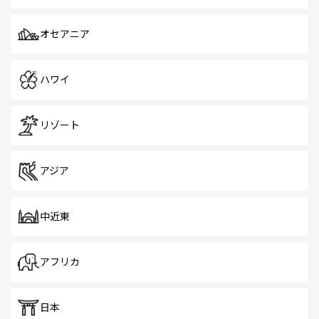
オセアニア
ハワイ
リゾート
アジア
中近東
アフリカ
日本