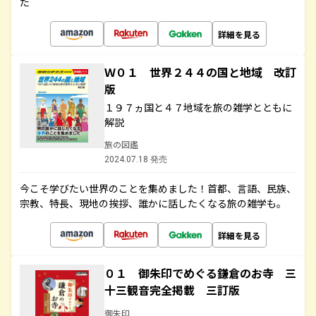
た
詳細を見る
Ｗ０１ 世界２４４の国と地域 改訂
版
１９７ヵ国と４７地域を旅の雑学とともに
解説
旅の図鑑
2024.07.18 発売
今こそ学びたい世界のことを集めました！首都、言語、民族、
宗教、特長、現地の挨拶、誰かに話したくなる旅の雑学も。
詳細を見る
０１ 御朱印でめぐる鎌倉のお寺 三
十三観音完全掲載 三訂版
御朱印