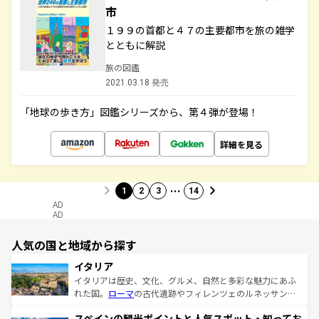
市
１９９の首都と４７の主要都市を旅の雑学
とともに解説
旅の図鑑
2021.03.18 発売
「地球の歩き方」図鑑シリーズから、第４弾が登場！
詳細を見る
…
1
2
3
14
AD
AD
人気の国と地域から探す
イタリア
イタリアは歴史、文化、グルメ、自然と多彩な魅力にあふ
れた国。
ローマ
の古代遺跡やフィレンツェのルネッサンス
美術、ヴェネツィアの運河など、歴史あるスポットはもち
スペインの観光ポイントと人気スポット・知ってお
ろん、トスカーナの美しい田園風景やアマルフィ海岸の絶