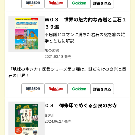
詳細を見る
Ｗ０３ 世界の魅力的な奇岩と巨石１
３９選
不思議とロマンに満ちた岩石の謎を旅の雑
学とともに解説
旅の図鑑
2021.03.18 発売
「地球の歩き方」図鑑シリーズ第３弾は、謎だらけの奇岩と巨
石の世界！
詳細を見る
０３ 御朱印でめぐる奈良のお寺
御朱印
2024.06.27 発売