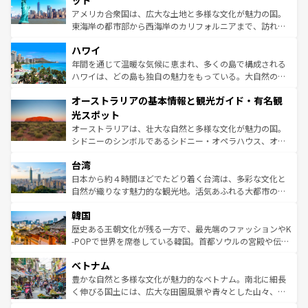
ット
ことができる。国民の所得が高いため物価も高いが、旅行
アメリカ合衆国は、広大な土地と多様な文化が魅力の国。
者向けの交通パス提供のサービスもあり、うまく活用すれ
東海岸の都市部から西海岸のカリフォルニアまで、訪れる
ば市内交通費無料で観光を楽しむこともできる。 なお、新
場所ごとに異なる風景と体験が待っている。ニューヨーク
着のスイス情報は
コンテンツ一覧
を参照してほしい。
ハワイ
のような巨大都市は、観光、ショッピング、エンターテイ
ンメントが詰まった刺激的なスポットだ。一方、アメリカ
年間を通じて温暖な気候に恵まれ、多くの島で構成される
西部には大自然が広がり、グランドキャニオンやイエロー
ハワイは、どの島も独自の魅力をもっている。大自然の神
ストーン国立公園といった絶景が堪能できる。さらに、南
秘を感じたいなら、火山が生み出した壮大な景観を誇るハ
オーストラリアの基本情報と観光ガイド・有名観
部のニューオーリンズでは、音楽と美食が融合した独特の
ワイ島は見逃せない。また、定番の観光地といえばオアフ
文化が魅力。旅行者はアメリカの各地域で異なる魅力を楽
島だが、静かな自然を求めるならマウイ島やカウアイ島が
光スポット
しみながら、その多様性と豊かな歴史を感じることができ
おすすめ。エメラルドグリーンに輝く海をはじめ、豊かな
オーストラリアは、壮大な自然と多様な文化が魅力の国。
るだろう。車でのロードトリップや列車の旅も、アメリカ
文化や歴史が息づいている。「アロハスピリット」と呼ば
シドニーのシンボルであるシドニー・オペラハウス、オー
ならではの贅沢な旅のスタイルだ。 なお、新着のアメリカ
れるおもてなしの心で訪れる人々を迎えてくれるハワイの
ストラリア東海岸北部に広がる大サンゴ礁地帯グレートバ
情報は
コンテンツ一覧
を参照してほしい。
人々、おいしいローカルフードやハワイアンミュージッ
台湾
リアリーフや大陸中央部にそびえるウルル（エアーズロッ
ク、伝統的なフラダンスなど、すべてがハワイの魅力を彩
ク）、タスマニアの美しい原生林やケアンズの熱帯雨林な
日本から約４時間ほどでたどり着く台湾は、多彩な文化と
っている。訪れるたびに新しい発見と感動が待っているハ
ど、見どころがたくさん。また、カフェやワイン、オージ
自然が織りなす魅力的な観光地。活気あふれる大都市の台
ワイを、存分に味わってほしい。 なお、新着のハワイ情報
ービーフなどの食文化も豊かで、美味しいものであふれて
北やノスタルジックな町並みが人気な九份（ジォウフェ
は
コンテンツ一覧
を参照してほしい。
韓国
いる。アクティビティも充実しており、サーフィンやダイ
ン）、静ひつな山岳地帯である台湾東部など、都市の喧騒
ビング、ハイキングなど、アウトドア好きにはたまらな
と山間の静けさが共存しており、訪れる人に新しい発見と
歴史ある王朝文化が残る一方で、最先端のファッションやK
い。オーストラリアの多彩な魅力を存分に味わいつくそ
驚きをもたらしてくれる。また、奥深い台湾の食文化も魅
-POPで世界を席巻している韓国。首都ソウルの宮殿や伝統
う。 なお、新着のオーストラリア情報は
コンテンツ一覧
を
力で、夜市などの屋台グルメから高級料理、ヘルシーで美
家屋が並ぶエリアでは韓国の歴史と文化に浸ることがで
参照してほしい。
ベトナム
容にもいいと評判のスイーツなど、バラエティ豊かな料理
き、地方に足を延ばせば四季折々の自然美を楽しむことが
が味わえる。 なお、新着の台湾情報は
コンテンツ一覧
を参
できる。そして、キムチや焼肉、絶品のストリートフード
豊かな自然と多様な文化が魅力的なベトナム。南北に細長
照してほしい。
まで、さまざまな韓国料理が待っている。夜には、韓国な
く伸びる国土には、広大な田園風景や青々とした山々、世
らではのナイトライフも堪能できる。あたたかいホスピタ
界遺産に登録された壮大な自然景観が点在し、都市部では