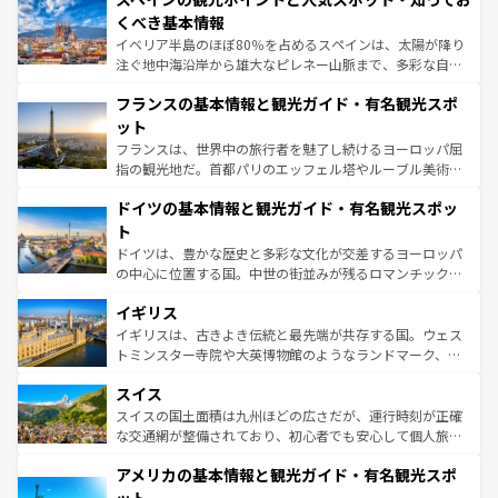
景など、自然景観も見逃せない。観光の合間には、本場の
くべき基本情報
ピザやパスタなど、絶品のイタリア料理を堪能することも
イベリア半島のほぼ80％を占めるスペインは、太陽が降り
できる。朝目覚めてから夜眠るまで、すべての瞬間を楽し
注ぐ地中海沿岸から雄大なピレネー山脈まで、多彩な自然
ませてくれるイタリアで、忘れられない旅をしてみよう！
と文化が詰まったヨーロッパ屈指の旅行先だ。多様な地域
なお、新着のイタリア情報は
コンテンツ一覧
を参照してほ
フランスの基本情報と観光ガイド・有名観光スポ
文化が根付くこの国では、情熱的なフラメンコ、熱気あふ
しい。
れる闘牛、そして美味しいタパスが生活の一部となってい
ット
る。首都マドリードの洗練された雰囲気や、バルセロナの
フランスは、世界中の旅行者を魅了し続けるヨーロッパ屈
アートに溢れた街角から、地方では古代ローマ遺跡や中世
指の観光地だ。首都パリのエッフェル塔やルーブル美術館
の城塞都市、穏やかなビーチリゾートまで多彩な表情を見
といった象徴的なスポットから、田舎町の古風な美しさま
せる。地方によって風土や気候が異なるスペインはその個
ドイツの基本情報と観光ガイド・有名観光スポッ
で、幅広い魅力が詰まっている。華麗な宮殿、歴史的な大
性で訪れる人を魅了する。 なお、新着のスペイン情報は
コ
聖堂、美しいビーチ、そして豊かな自然が、訪れる者を心
ト
ンテンツ一覧
を参照してほしい。
から魅了する。また、フランスは美食の国としても知ら
ドイツは、豊かな歴史と多彩な文化が交差するヨーロッパ
れ、フランス料理はユネスコ無形文化遺産にも登録されて
の中心に位置する国。中世の街並みが残るロマンチック街
いる。シャンパンの発祥地であるランス、プロヴァンスの
道から、未来を先取りするようなモダンな都市まで多様な
香り高いラベンダー畑など、多彩な楽しみ方が可能だ。さ
イギリス
顔を持つこの国は、どこを歩いても飽きることがない。ベ
らに、パリ以外の地域にも魅力が溢れており、どの街角に
ルリンの文化的活気、バイエルン州のアルプスの絶景、そ
イギリスは、古きよき伝統と最先端が共存する国。ウェス
も豊かな歴史と文化が息づいている。パリ以外の個性あふ
してライン川沿いのワイン畑といった風景は必見。ビール
トミンスター寺院や大英博物館のようなランドマーク、歴
れる地方に足を運ぶとそれぞれで全く異なる文化を体験で
とソーセージを味わいながら地元の人と過ごす楽しい時間
史ある大学都市、美しい丘陵地帯や牧歌的な風景など、エ
きるだろう。 なお、新着のフランス情報は
コンテンツ一覧
スイス
は、お酒好きな人にはぜひ体験してほしい。 なお、新着の
リアごとに異なる魅力がある。また、優雅なアフタヌーン
を参照してほしい。
ドイツ情報は
コンテンツ一覧
を参照してほしい。
ティー、ビール好きにはたまらない英国パブ、サッカー観
スイスの国土面積は九州ほどの広さだが、運行時刻が正確
戦など、本場だからこそできる体験も豊富。イギリスを旅
な交通網が整備されており、初心者でも安心して個人旅行
して楽しみつくそう。 なお、新着のイギリス情報は
コンテ
を楽しめる。日本同様に時刻表どおりの旅が可能だ。中世
アメリカの基本情報と観光ガイド・有名観光スポ
ンツ一覧
を参照してほしい。
の建物がそのまま残る町や、スイスならではのユニークな
博物館もあり、アルプス観光だけでなく町歩きも満喫する