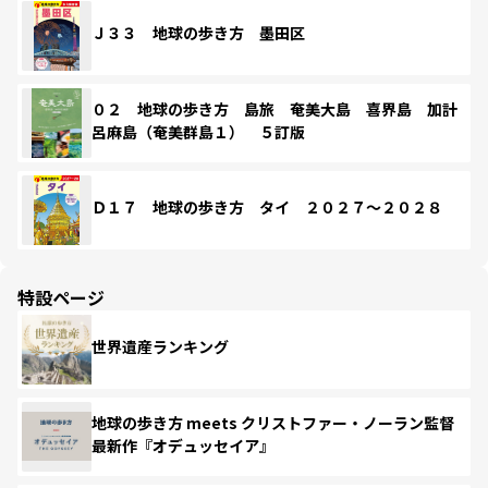
Ｊ３３ 地球の歩き方 墨田区
０２ 地球の歩き方 島旅 奄美大島 喜界島 加計
呂麻島（奄美群島１） ５訂版
Ｄ１７ 地球の歩き方 タイ ２０２７～２０２８
特設ページ
世界遺産ランキング
地球の歩き方 meets クリストファー・ノーラン監督
最新作『オデュッセイア』