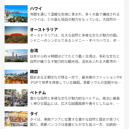
ば市内交通費無料で観光を楽しむこともできる。 なお、新
場所ごとに異なる風景と体験が待っている。ニューヨーク
着のスイス情報は
コンテンツ一覧
を参照してほしい。
ハワイ
のような巨大都市は、観光、ショッピング、エンターテイ
ンメントが詰まった刺激的なスポットだ。一方、アメリカ
年間を通じて温暖な気候に恵まれ、多くの島で構成される
西部には大自然が広がり、グランドキャニオンやイエロー
ハワイは、どの島も独自の魅力をもっている。大自然の神
ストーン国立公園といった絶景が堪能できる。さらに、南
秘を感じたいなら、火山が生み出した壮大な景観を誇るハ
オーストラリア
部のニューオーリンズでは、音楽と美食が融合した独特の
ワイ島は見逃せない。また、定番の観光地といえばオアフ
文化が魅力。旅行者はアメリカの各地域で異なる魅力を楽
島だが、静かな自然を求めるならマウイ島やカウアイ島が
オーストラリアは、壮大な自然と多様な文化が魅力の国。
しみながら、その多様性と豊かな歴史を感じることができ
おすすめ。エメラルドグリーンに輝く海をはじめ、豊かな
シドニーのシンボルであるシドニー・オペラハウス、オー
るだろう。車でのロードトリップや列車の旅も、アメリカ
文化や歴史が息づいている。「アロハスピリット」と呼ば
ストラリア東海岸北部に広がる大サンゴ礁地帯グレートバ
ならではの贅沢な旅のスタイルだ。 なお、新着のアメリカ
台湾
れるおもてなしの心で訪れる人々を迎えてくれるハワイの
リアリーフや大陸中央部にそびえるウルル（エアーズロッ
情報は
コンテンツ一覧
を参照してほしい。
人々、おいしいローカルフードやハワイアンミュージッ
ク）、タスマニアの美しい原生林やケアンズの熱帯雨林な
日本から約４時間ほどでたどり着く台湾は、多彩な文化と
ク、伝統的なフラダンスなど、すべてがハワイの魅力を彩
ど、見どころがたくさん。また、カフェやワイン、オージ
自然が織りなす魅力的な観光地。活気あふれる大都市の台
っている。訪れるたびに新しい発見と感動が待っているハ
ービーフなどの食文化も豊かで、美味しいものであふれて
北やノスタルジックな町並みが人気な九份（ジォウフェ
ワイを、存分に味わってほしい。 なお、新着のハワイ情報
韓国
いる。アクティビティも充実しており、サーフィンやダイ
ン）、静ひつな山岳地帯である台湾東部など、都市の喧騒
は
コンテンツ一覧
を参照してほしい。
ビング、ハイキングなど、アウトドア好きにはたまらな
と山間の静けさが共存しており、訪れる人に新しい発見と
歴史ある王朝文化が残る一方で、最先端のファッションやK
い。オーストラリアの多彩な魅力を存分に味わいつくそ
驚きをもたらしてくれる。また、奥深い台湾の食文化も魅
-POPで世界を席巻している韓国。首都ソウルの宮殿や伝統
う。 なお、新着のオーストラリア情報は
コンテンツ一覧
を
力で、夜市などの屋台グルメから高級料理、ヘルシーで美
家屋が並ぶエリアでは韓国の歴史と文化に浸ることがで
参照してほしい。
ベトナム
容にもいいと評判のスイーツなど、バラエティ豊かな料理
き、地方に足を延ばせば四季折々の自然美を楽しむことが
が味わえる。 なお、新着の台湾情報は
コンテンツ一覧
を参
できる。そして、キムチや焼肉、絶品のストリートフード
豊かな自然と多様な文化が魅力的なベトナム。南北に細長
照してほしい。
まで、さまざまな韓国料理が待っている。夜には、韓国な
く伸びる国土には、広大な田園風景や青々とした山々、世
らではのナイトライフも堪能できる。あたたかいホスピタ
界遺産に登録された壮大な自然景観が点在し、都市部では
タイ
リティに包まれながら、韓国の多彩な魅力を心ゆくまで味
急速な発展と共に伝統が息づく。ハノイの古い町並みやホ
わってみてほしい。 なお、新着の韓国情報は
コンテンツ一
ーチミン市のフランス統治時代の建物も、独特の雰囲気を
タイは、東南アジアに位置する豊かな自然と歴史が息づく
覧
を参照してほしい。
醸し出している。また、バラエティの豊かさとおいしさで
国だ。首都バンコクは高層ビルが立ち並ぶ一方、伝統的な