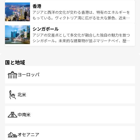
世界中の食通を魅了してやまないベトナム料理も魅力のひ
寺院や市場がいたるところに点在し、古きよき文化と現代
香港
とつ。フォーやバインミー、ベトナムコーヒーなどは、ぜ
の活気が交差している。北部ではチェンマイなどの山岳地
ひ現地で味わいたい。どの地域を訪れてもあたたかい人々
帯で自然と触れ合い、南部ではプーケットやクラビの美し
アジアと西洋の文化が交わる香港は、特有のエネルギーを
が旅行者を迎えてくれるので、きっと忘れられない旅にな
いビーチでリゾート気分を楽しむことができる。タイ料理
もっている。ヴィクトリア湾に広がる壮大な景色、近未来
るはずだ。 なお、新着のベトナム情報は
コンテンツ一覧
を
は世界的に有名で、屋台から高級レストランまで味覚を刺
的なアートスポット、そして歴史と現代が融合した町並
参照してほしい。
シンガポール
激する。気候は一年中温暖で、どの季節にも異なる楽しみ
み、どこを訪れても感動するはず。観光スポットが密集し
が待っている。親しみやすいタイの人々、仏教を中心とし
ており、効率よく見どころを回れるのも魅力。息をのむよ
アジアの交差点として多文化が融合した独自の魅力を放つ
た文化、そして多様な観光資源が、訪れる旅人を魅了し続
うな絶景から文化的な体験まで、香港を存分に楽しみ尽く
シンガポール。未来的な建築物が並ぶマリーナベイ、歴史
ける。 なお、新着のタイ情報は
コンテンツ一覧
を参照して
そう。 なお、新着の香港情報は
コンテンツ一覧
を参照して
と伝統を感じられるエスニックタウン、多数の緑豊かな公
ほしい。
ほしい。
園や自然保護区など、自然が調和した近代的な景観と文化
の多様性あふれるカラフルな町は、どこを歩いても新しい
国と地域
発見がある。さらに、治安のよさや充実した公共交通機関
も、旅行者にとっては魅力的なポイント。グルメも豊富
で、ホーカーズは地元の風情を楽しめる外せないスポット
ヨーロッパ
だ。訪れる人を飽きさせないシンガポールで、多様な魅力
を体感しよう。 なお、新着のシンガポール情報は
コンテン
ツ一覧
を参照してほしい。
北米
中南米
オセアニア