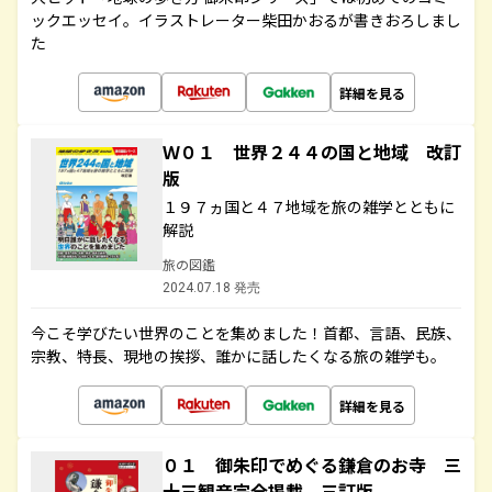
ックエッセイ。イラストレーター柴田かおるが書きおろしまし
た
詳細を見る
Ｗ０１ 世界２４４の国と地域 改訂
版
１９７ヵ国と４７地域を旅の雑学とともに
解説
旅の図鑑
2024.07.18 発売
今こそ学びたい世界のことを集めました！首都、言語、民族、
宗教、特長、現地の挨拶、誰かに話したくなる旅の雑学も。
詳細を見る
０１ 御朱印でめぐる鎌倉のお寺 三
十三観音完全掲載 三訂版