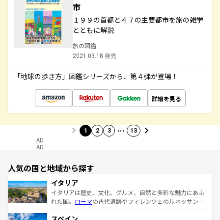
市
１９９の首都と４７の主要都市を旅の雑学
とともに解説
旅の図鑑
2021.03.18 発売
「地球の歩き方」図鑑シリーズから、第４弾が登場！
詳細を見る
…
1
2
3
13
AD
AD
人気の国と地域から探す
イタリア
イタリアは歴史、文化、グルメ、自然と多彩な魅力にあふ
れた国。
ローマ
の古代遺跡やフィレンツェのルネッサンス
美術、ヴェネツィアの運河など、歴史あるスポットはもち
スペイン
ろん、トスカーナの美しい田園風景やアマルフィ海岸の絶