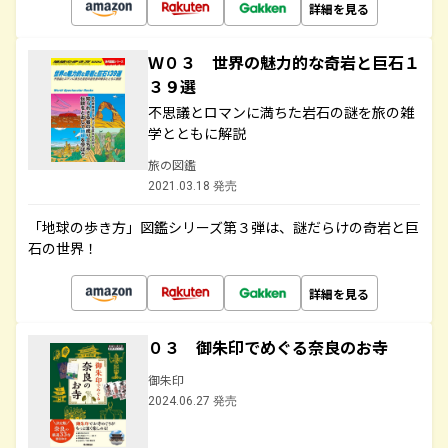
詳細を見る
Ｗ０３ 世界の魅力的な奇岩と巨石１
３９選
不思議とロマンに満ちた岩石の謎を旅の雑
学とともに解説
旅の図鑑
2021.03.18 発売
「地球の歩き方」図鑑シリーズ第３弾は、謎だらけの奇岩と巨
石の世界！
詳細を見る
０３ 御朱印でめぐる奈良のお寺
御朱印
2024.06.27 発売