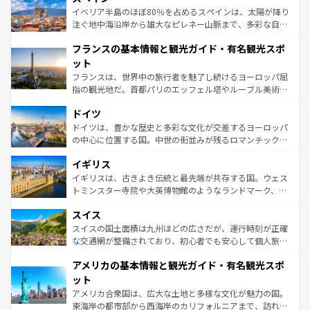
景など、自然景観も見逃せない。観光の合間には、本場の
イベリア半島のほぼ80％を占めるスペインは、太陽が降り
ピザやパスタなど、絶品のイタリア料理を堪能することも
注ぐ地中海沿岸から雄大なピレネー山脈まで、多彩な自然
できる。朝目覚めてから夜眠るまで、すべての瞬間を楽し
と文化が詰まったヨーロッパ屈指の旅行先だ。多様な地域
フランスの基本情報と観光ガイド・有名観光スポ
ませてくれるイタリアで、忘れられない旅をしてみよう！
文化が根付くこの国では、情熱的なフラメンコ、熱気あふ
なお、新着のイタリア情報は
コンテンツ一覧
を参照してほ
れる闘牛、そして美味しいタパスが生活の一部となってい
ット
しい。
る。首都マドリードの洗練された雰囲気や、バルセロナの
フランスは、世界中の旅行者を魅了し続けるヨーロッパ屈
アートに溢れた街角から、地方では古代ローマ遺跡や中世
指の観光地だ。首都パリのエッフェル塔やルーブル美術館
の城塞都市、穏やかなビーチリゾートまで多彩な表情を見
といった象徴的なスポットから、田舎町の古風な美しさま
せる。地方によって風土や気候が異なるスペインはその個
ドイツ
で、幅広い魅力が詰まっている。華麗な宮殿、歴史的な大
性で訪れる人を魅了する。 なお、新着のスペイン情報は
コ
聖堂、美しいビーチ、そして豊かな自然が、訪れる者を心
ドイツは、豊かな歴史と多彩な文化が交差するヨーロッパ
ンテンツ一覧
を参照してほしい。
から魅了する。また、フランスは美食の国としても知ら
の中心に位置する国。中世の街並みが残るロマンチック街
れ、フランス料理はユネスコ無形文化遺産にも登録されて
道から、未来を先取りするようなモダンな都市まで多様な
イギリス
いる。シャンパンの発祥地であるランス、プロヴァンスの
顔を持つこの国は、どこを歩いても飽きることがない。ベ
香り高いラベンダー畑など、多彩な楽しみ方が可能だ。さ
ルリンの文化的活気、バイエルン州のアルプスの絶景、そ
イギリスは、古きよき伝統と最先端が共存する国。ウェス
らに、パリ以外の地域にも魅力が溢れており、どの街角に
してライン川沿いのワイン畑といった風景は必見。ビール
トミンスター寺院や大英博物館のようなランドマーク、歴
も豊かな歴史と文化が息づいている。パリ以外の個性あふ
とソーセージを味わいながら地元の人と過ごす楽しい時間
史ある大学都市、美しい丘陵地帯や牧歌的な風景など、エ
れる地方に足を運ぶとそれぞれで全く異なる文化を体験で
スイス
は、お酒好きな人にはぜひ体験してほしい。 なお、新着の
リアごとに異なる魅力がある。また、優雅なアフタヌーン
きるだろう。 なお、新着のフランス情報は
コンテンツ一覧
ドイツ情報は
コンテンツ一覧
を参照してほしい。
ティー、ビール好きにはたまらない英国パブ、サッカー観
スイスの国土面積は九州ほどの広さだが、運行時刻が正確
を参照してほしい。
戦など、本場だからこそできる体験も豊富。イギリスを旅
な交通網が整備されており、初心者でも安心して個人旅行
して楽しみつくそう。 なお、新着のイギリス情報は
コンテ
を楽しめる。日本同様に時刻表どおりの旅が可能だ。中世
アメリカの基本情報と観光ガイド・有名観光スポ
ンツ一覧
を参照してほしい。
の建物がそのまま残る町や、スイスならではのユニークな
博物館もあり、アルプス観光だけでなく町歩きも満喫する
ット
ことができる。国民の所得が高いため物価も高いが、旅行
アメリカ合衆国は、広大な土地と多様な文化が魅力の国。
者向けの交通パス提供のサービスもあり、うまく活用すれ
東海岸の都市部から西海岸のカリフォルニアまで、訪れる