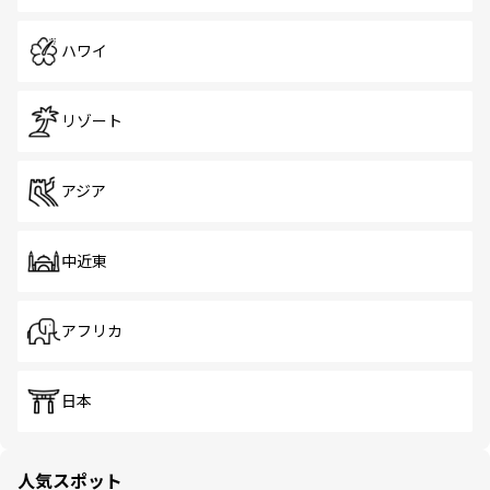
ハワイ
リゾート
アジア
中近東
アフリカ
日本
人気スポット