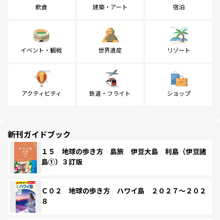
飲食
建築・アート
宿泊
イベント・観戦
世界遺産
リゾート
アクティビティ
鉄道・フライト
ショップ
新刊ガイドブック
１５ 地球の歩き方 島旅 伊豆大島 利島（伊豆諸
島①）３訂版
Ｃ０２ 地球の歩き方 ハワイ島 ２０２７～２０２
８