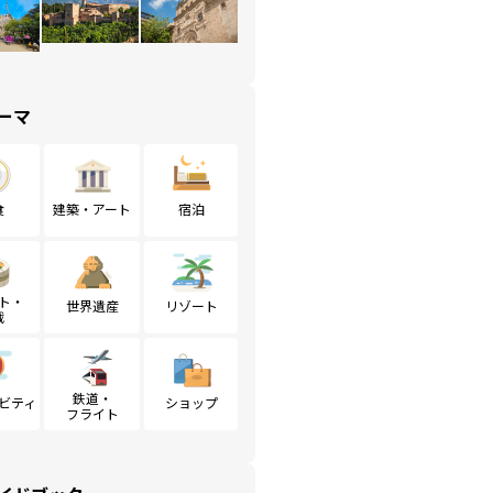
ーマ
食
建築・アート
宿泊
ト・
世界遺産
リゾート
戦
鉄道・
ビティ
ショップ
フライト