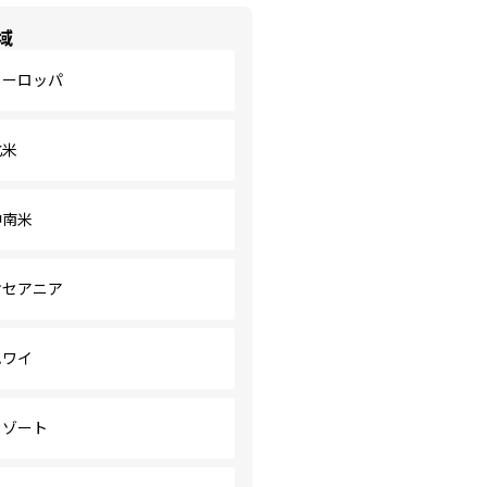
域
ヨーロッパ
北米
中南米
オセアニア
ハワイ
リゾート