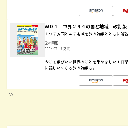
Ｗ０１ 世界２４４の国と地域 改訂版
１９７ヵ国と４７地域を旅の雑学とともに解
旅の図鑑
2024.07.18 発売
今こそ学びたい世界のことを集めました！首
に話したくなる旅の雑学も。
AD