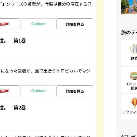
ト”」シリーズの著者が、今度は自分の滞在するロ
詳細を見る
旅のテ
憶。 第1巻
飲
とになった筆者が、島で出合うトロピカルでマジ
イベン
観
詳細を見る
憶。 第2巻
アクティ