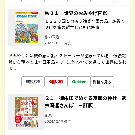
Ｗ２１ 世界のおみやげ図鑑
１２２の国と地域の雑貨や民芸品、定番み
やげを旅の雑学とともに解説
旅の図鑑
2022.10.11 発売
おみやげには旅の思い出とストーリーが詰まっている！伝統雑
貨から現地の味や日用品まで、海外みやげを通して世界にふれ
よう
詳細を見る
２１ 御朱印でめぐる京都の神社 週
末開運さんぽ 三訂版
御朱印
2024.12.19 発売