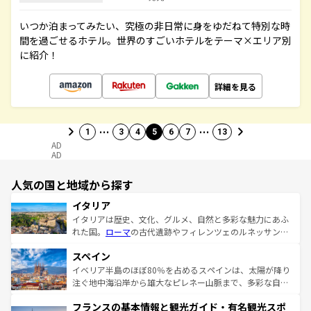
いつか泊まってみたい、究極の非日常に身をゆだねて特別な時
間を過ごせるホテル。世界のすごいホテルをテーマ×エリア別
に紹介！
詳細を見る
…
…
1
3
4
5
6
7
13
AD
AD
人気の国と地域から探す
イタリア
イタリアは歴史、文化、グルメ、自然と多彩な魅力にあふ
れた国。
ローマ
の古代遺跡やフィレンツェのルネッサンス
美術、ヴェネツィアの運河など、歴史あるスポットはもち
スペイン
ろん、トスカーナの美しい田園風景やアマルフィ海岸の絶
景など、自然景観も見逃せない。観光の合間には、本場の
イベリア半島のほぼ80％を占めるスペインは、太陽が降り
ピザやパスタなど、絶品のイタリア料理を堪能することも
注ぐ地中海沿岸から雄大なピレネー山脈まで、多彩な自然
できる。朝目覚めてから夜眠るまで、すべての瞬間を楽し
と文化が詰まったヨーロッパ屈指の旅行先だ。多様な地域
フランスの基本情報と観光ガイド・有名観光スポ
ませてくれるイタリアで、忘れられない旅をしてみよう！
文化が根付くこの国では、情熱的なフラメンコ、熱気あふ