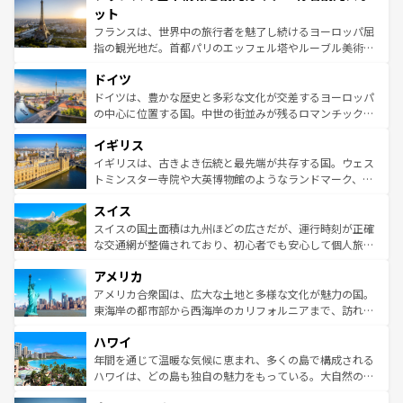
なお、新着のイタリア情報は
コンテンツ一覧
を参照してほ
れる闘牛、そして美味しいタパスが生活の一部となってい
ット
しい。
る。首都マドリードの洗練された雰囲気や、バルセロナの
フランスは、世界中の旅行者を魅了し続けるヨーロッパ屈
アートに溢れた街角から、地方では古代ローマ遺跡や中世
指の観光地だ。首都パリのエッフェル塔やルーブル美術館
の城塞都市、穏やかなビーチリゾートまで多彩な表情を見
といった象徴的なスポットから、田舎町の古風な美しさま
せる。地方によって風土や気候が異なるスペインはその個
ドイツ
で、幅広い魅力が詰まっている。華麗な宮殿、歴史的な大
性で訪れる人を魅了する。 なお、新着のスペイン情報は
コ
聖堂、美しいビーチ、そして豊かな自然が、訪れる者を心
ドイツは、豊かな歴史と多彩な文化が交差するヨーロッパ
ンテンツ一覧
を参照してほしい。
から魅了する。また、フランスは美食の国としても知ら
の中心に位置する国。中世の街並みが残るロマンチック街
れ、フランス料理はユネスコ無形文化遺産にも登録されて
道から、未来を先取りするようなモダンな都市まで多様な
イギリス
いる。シャンパンの発祥地であるランス、プロヴァンスの
顔を持つこの国は、どこを歩いても飽きることがない。ベ
香り高いラベンダー畑など、多彩な楽しみ方が可能だ。さ
ルリンの文化的活気、バイエルン州のアルプスの絶景、そ
イギリスは、古きよき伝統と最先端が共存する国。ウェス
らに、パリ以外の地域にも魅力が溢れており、どの街角に
してライン川沿いのワイン畑といった風景は必見。ビール
トミンスター寺院や大英博物館のようなランドマーク、歴
も豊かな歴史と文化が息づいている。パリ以外の個性あふ
とソーセージを味わいながら地元の人と過ごす楽しい時間
史ある大学都市、美しい丘陵地帯や牧歌的な風景など、エ
れる地方に足を運ぶとそれぞれで全く異なる文化を体験で
スイス
は、お酒好きな人にはぜひ体験してほしい。 なお、新着の
リアごとに異なる魅力がある。また、優雅なアフタヌーン
きるだろう。 なお、新着のフランス情報は
コンテンツ一覧
ドイツ情報は
コンテンツ一覧
を参照してほしい。
ティー、ビール好きにはたまらない英国パブ、サッカー観
スイスの国土面積は九州ほどの広さだが、運行時刻が正確
を参照してほしい。
戦など、本場だからこそできる体験も豊富。イギリスを旅
な交通網が整備されており、初心者でも安心して個人旅行
して楽しみつくそう。 なお、新着のイギリス情報は
コンテ
を楽しめる。日本同様に時刻表どおりの旅が可能だ。中世
アメリカ
ンツ一覧
を参照してほしい。
の建物がそのまま残る町や、スイスならではのユニークな
博物館もあり、アルプス観光だけでなく町歩きも満喫する
アメリカ合衆国は、広大な土地と多様な文化が魅力の国。
ことができる。国民の所得が高いため物価も高いが、旅行
東海岸の都市部から西海岸のカリフォルニアまで、訪れる
者向けの交通パス提供のサービスもあり、うまく活用すれ
場所ごとに異なる風景と体験が待っている。ニューヨーク
ハワイ
ば市内交通費無料で観光を楽しむこともできる。 なお、新
のような巨大都市は、観光、ショッピング、エンターテイ
着のスイス情報は
コンテンツ一覧
を参照してほしい。
ンメントが詰まった刺激的なスポットだ。一方、アメリカ
年間を通じて温暖な気候に恵まれ、多くの島で構成される
西部には大自然が広がり、グランドキャニオンやイエロー
ハワイは、どの島も独自の魅力をもっている。大自然の神
ストーン国立公園といった絶景が堪能できる。さらに、南
秘を感じたいなら、火山が生み出した壮大な景観を誇るハ