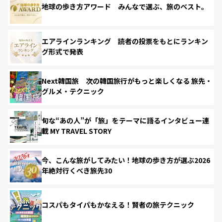
地球の歩き方アワード みんなで選ぶ、旅のベスト。
エアラインランキング 読者の投票をもとにランキン
グ形式で発表
Next韓国旅 次の韓国旅行がもっと楽しくなる 旅先・
グルメ・テクニック
旬な“あの人”が「旅」をテーマに語るインタビュー連
載 MY TRAVEL STORY
今、こんな旅がしてみたい！地球の歩き方が選ぶ2026
年絶対行くべき旅先30
コスパもタイパもかなえる！賢者の旅テクニック