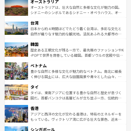
オーストラリア
部のニューオーリンズでは、音楽と美食が融合した独特の
ワイ島は見逃せない。また、定番の観光地といえばオアフ
文化が魅力。旅行者はアメリカの各地域で異なる魅力を楽
島だが、静かな自然を求めるならマウイ島やカウアイ島が
オーストラリアは、壮大な自然と多様な文化が魅力の国。
しみながら、その多様性と豊かな歴史を感じることができ
おすすめ。エメラルドグリーンに輝く海をはじめ、豊かな
シドニーのシンボルであるシドニー・オペラハウス、オー
るだろう。車でのロードトリップや列車の旅も、アメリカ
文化や歴史が息づいている。「アロハスピリット」と呼ば
ストラリア東海岸北部に広がる大サンゴ礁地帯グレートバ
ならではの贅沢な旅のスタイルだ。 なお、新着のアメリカ
台湾
れるおもてなしの心で訪れる人々を迎えてくれるハワイの
リアリーフや大陸中央部にそびえるウルル（エアーズロッ
情報は
コンテンツ一覧
を参照してほしい。
人々、おいしいローカルフードやハワイアンミュージッ
ク）、タスマニアの美しい原生林やケアンズの熱帯雨林な
日本から約４時間ほどでたどり着く台湾は、多彩な文化と
ク、伝統的なフラダンスなど、すべてがハワイの魅力を彩
ど、見どころがたくさん。また、カフェやワイン、オージ
自然が織りなす魅力的な観光地。活気あふれる大都市の台
っている。訪れるたびに新しい発見と感動が待っているハ
ービーフなどの食文化も豊かで、美味しいものであふれて
北やノスタルジックな町並みが人気な九份（ジォウフェ
ワイを、存分に味わってほしい。 なお、新着のハワイ情報
韓国
いる。アクティビティも充実しており、サーフィンやダイ
ン）、静ひつな山岳地帯である台湾東部など、都市の喧騒
は
コンテンツ一覧
を参照してほしい。
ビング、ハイキングなど、アウトドア好きにはたまらな
と山間の静けさが共存しており、訪れる人に新しい発見と
歴史ある王朝文化が残る一方で、最先端のファッションやK
い。オーストラリアの多彩な魅力を存分に味わいつくそ
驚きをもたらしてくれる。また、奥深い台湾の食文化も魅
-POPで世界を席巻している韓国。首都ソウルの宮殿や伝統
う。 なお、新着のオーストラリア情報は
コンテンツ一覧
を
力で、夜市などの屋台グルメから高級料理、ヘルシーで美
家屋が並ぶエリアでは韓国の歴史と文化に浸ることがで
参照してほしい。
ベトナム
容にもいいと評判のスイーツなど、バラエティ豊かな料理
き、地方に足を延ばせば四季折々の自然美を楽しむことが
が味わえる。 なお、新着の台湾情報は
コンテンツ一覧
を参
できる。そして、キムチや焼肉、絶品のストリートフード
豊かな自然と多様な文化が魅力的なベトナム。南北に細長
照してほしい。
まで、さまざまな韓国料理が待っている。夜には、韓国な
く伸びる国土には、広大な田園風景や青々とした山々、世
らではのナイトライフも堪能できる。あたたかいホスピタ
界遺産に登録された壮大な自然景観が点在し、都市部では
タイ
リティに包まれながら、韓国の多彩な魅力を心ゆくまで味
急速な発展と共に伝統が息づく。ハノイの古い町並みやホ
わってみてほしい。 なお、新着の韓国情報は
コンテンツ一
ーチミン市のフランス統治時代の建物も、独特の雰囲気を
タイは、東南アジアに位置する豊かな自然と歴史が息づく
覧
を参照してほしい。
醸し出している。また、バラエティの豊かさとおいしさで
国だ。首都バンコクは高層ビルが立ち並ぶ一方、伝統的な
世界中の食通を魅了してやまないベトナム料理も魅力のひ
寺院や市場がいたるところに点在し、古きよき文化と現代
香港
とつ。フォーやバインミー、ベトナムコーヒーなどは、ぜ
の活気が交差している。北部ではチェンマイなどの山岳地
ひ現地で味わいたい。どの地域を訪れてもあたたかい人々
帯で自然と触れ合い、南部ではプーケットやクラビの美し
アジアと西洋の文化が交わる香港は、特有のエネルギーを
が旅行者を迎えてくれるので、きっと忘れられない旅にな
いビーチでリゾート気分を楽しむことができる。タイ料理
もっている。ヴィクトリア湾に広がる壮大な景色、近未来
るはずだ。 なお、新着のベトナム情報は
コンテンツ一覧
を
は世界的に有名で、屋台から高級レストランまで味覚を刺
的なアートスポット、そして歴史と現代が融合した町並
参照してほしい。
シンガポール
激する。気候は一年中温暖で、どの季節にも異なる楽しみ
み、どこを訪れても感動するはず。観光スポットが密集し