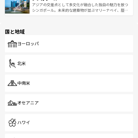
が待っている。親しみやすいタイの人々、仏教を中心とし
ており、効率よく見どころを回れるのも魅力。息をのむよ
アジアの交差点として多文化が融合した独自の魅力を放つ
た文化、そして多様な観光資源が、訪れる旅人を魅了し続
うな絶景から文化的な体験まで、香港を存分に楽しみ尽く
シンガポール。未来的な建築物が並ぶマリーナベイ、歴史
ける。 なお、新着のタイ情報は
コンテンツ一覧
を参照して
そう。 なお、新着の香港情報は
コンテンツ一覧
を参照して
と伝統を感じられるエスニックタウン、多数の緑豊かな公
ほしい。
ほしい。
園や自然保護区など、自然が調和した近代的な景観と文化
の多様性あふれるカラフルな町は、どこを歩いても新しい
国と地域
発見がある。さらに、治安のよさや充実した公共交通機関
も、旅行者にとっては魅力的なポイント。グルメも豊富
で、ホーカーズは地元の風情を楽しめる外せないスポット
ヨーロッパ
だ。訪れる人を飽きさせないシンガポールで、多様な魅力
を体感しよう。 なお、新着のシンガポール情報は
コンテン
ツ一覧
を参照してほしい。
北米
中南米
オセアニア
ハワイ