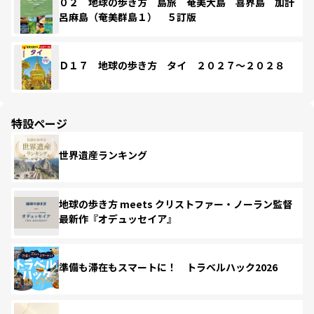
０２ 地球の歩き方 島旅 奄美大島 喜界島 加計
呂麻島（奄美群島１） ５訂版
Ｄ１７ 地球の歩き方 タイ ２０２７～２０２８
特設ページ
世界遺産ランキング
地球の歩き方 meets クリストファー・ノーラン監督
最新作『オデュッセイア』
準備も滞在もスマートに！ トラベルハック2026