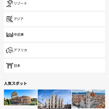
リゾート
アジア
中近東
アフリカ
日本
人気スポット