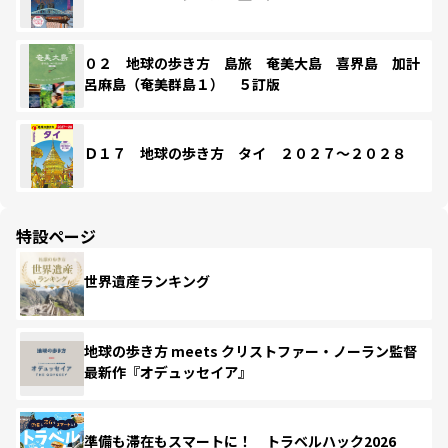
０２ 地球の歩き方 島旅 奄美大島 喜界島 加計
呂麻島（奄美群島１） ５訂版
Ｄ１７ 地球の歩き方 タイ ２０２７～２０２８
特設ページ
世界遺産ランキング
地球の歩き方 meets クリストファー・ノーラン監督
最新作『オデュッセイア』
準備も滞在もスマートに！ トラベルハック2026