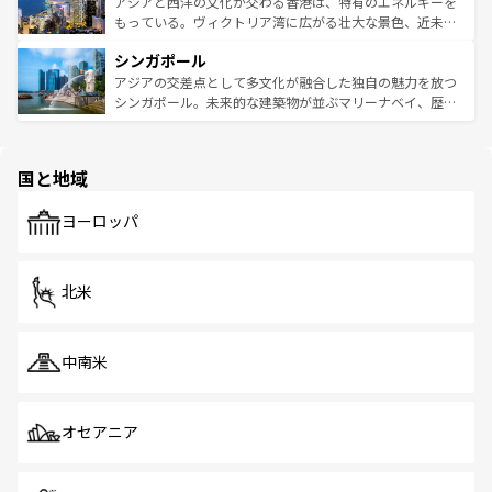
帯で自然と触れ合い、南部ではプーケットやクラビの美し
アジアと西洋の文化が交わる香港は、特有のエネルギーを
が旅行者を迎えてくれるので、きっと忘れられない旅にな
いビーチでリゾート気分を楽しむことができる。タイ料理
もっている。ヴィクトリア湾に広がる壮大な景色、近未来
るはずだ。 なお、新着のベトナム情報は
コンテンツ一覧
を
は世界的に有名で、屋台から高級レストランまで味覚を刺
的なアートスポット、そして歴史と現代が融合した町並
参照してほしい。
シンガポール
激する。気候は一年中温暖で、どの季節にも異なる楽しみ
み、どこを訪れても感動するはず。観光スポットが密集し
が待っている。親しみやすいタイの人々、仏教を中心とし
ており、効率よく見どころを回れるのも魅力。息をのむよ
アジアの交差点として多文化が融合した独自の魅力を放つ
た文化、そして多様な観光資源が、訪れる旅人を魅了し続
うな絶景から文化的な体験まで、香港を存分に楽しみ尽く
シンガポール。未来的な建築物が並ぶマリーナベイ、歴史
ける。 なお、新着のタイ情報は
コンテンツ一覧
を参照して
そう。 なお、新着の香港情報は
コンテンツ一覧
を参照して
と伝統を感じられるエスニックタウン、多数の緑豊かな公
ほしい。
ほしい。
園や自然保護区など、自然が調和した近代的な景観と文化
の多様性あふれるカラフルな町は、どこを歩いても新しい
国と地域
発見がある。さらに、治安のよさや充実した公共交通機関
も、旅行者にとっては魅力的なポイント。グルメも豊富
で、ホーカーズは地元の風情を楽しめる外せないスポット
ヨーロッパ
だ。訪れる人を飽きさせないシンガポールで、多様な魅力
を体感しよう。 なお、新着のシンガポール情報は
コンテン
ツ一覧
を参照してほしい。
北米
中南米
オセアニア