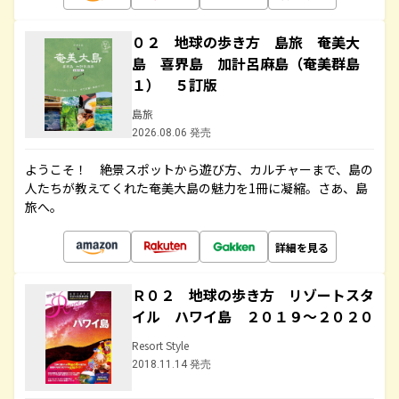
０２ 地球の歩き方 島旅 奄美大
島 喜界島 加計呂麻島（奄美群島
１） ５訂版
島旅
2026.08.06 発売
ようこそ！ 絶景スポットから遊び方、カルチャーまで、島の
人たちが教えてくれた奄美大島の魅力を1冊に凝縮。さあ、島
旅へ。
詳細を見る
Ｒ０２ 地球の歩き方 リゾートスタ
イル ハワイ島 ２０１９～２０２０
Resort Style
2018.11.14 発売