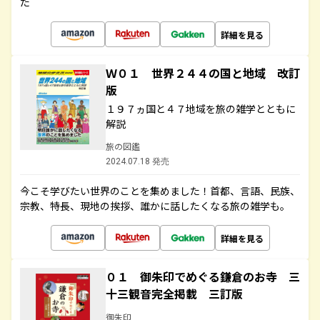
た
詳細を見る
Ｗ０１ 世界２４４の国と地域 改訂
版
１９７ヵ国と４７地域を旅の雑学とともに
解説
旅の図鑑
2024.07.18 発売
今こそ学びたい世界のことを集めました！首都、言語、民族、
宗教、特長、現地の挨拶、誰かに話したくなる旅の雑学も。
詳細を見る
０１ 御朱印でめぐる鎌倉のお寺 三
十三観音完全掲載 三訂版
御朱印