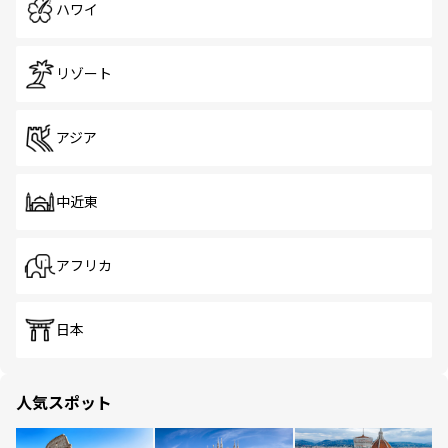
ハワイ
リゾート
アジア
中近東
アフリカ
日本
人気スポット