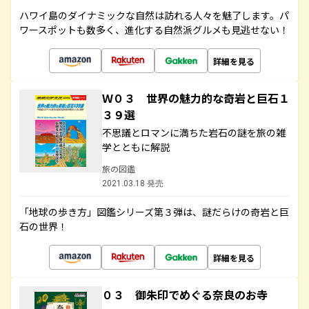
ハワイ島のダイナミックな自然は訪れる人々を魅了します。パ
ワースポットも数多く、進化する自然派グルメも見逃せない！
詳細を見る
Ｗ０３ 世界の魅力的な奇岩と巨石１
３９選
不思議とロマンに満ちた岩石の謎を旅の雑
学とともに解説
旅の図鑑
2021.03.18 発売
「地球の歩き方」図鑑シリーズ第３弾は、謎だらけの奇岩と巨
石の世界！
詳細を見る
０３ 御朱印でめぐる奈良のお寺