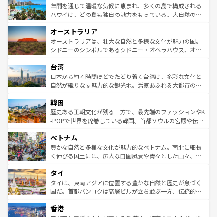
着のスイス情報は
コンテンツ一覧
を参照してほしい。
ンメントが詰まった刺激的なスポットだ。一方、アメリカ
年間を通じて温暖な気候に恵まれ、多くの島で構成される
西部には大自然が広がり、グランドキャニオンやイエロー
ハワイは、どの島も独自の魅力をもっている。大自然の神
ストーン国立公園といった絶景が堪能できる。さらに、南
秘を感じたいなら、火山が生み出した壮大な景観を誇るハ
オーストラリア
部のニューオーリンズでは、音楽と美食が融合した独特の
ワイ島は見逃せない。また、定番の観光地といえばオアフ
文化が魅力。旅行者はアメリカの各地域で異なる魅力を楽
島だが、静かな自然を求めるならマウイ島やカウアイ島が
オーストラリアは、壮大な自然と多様な文化が魅力の国。
しみながら、その多様性と豊かな歴史を感じることができ
おすすめ。エメラルドグリーンに輝く海をはじめ、豊かな
シドニーのシンボルであるシドニー・オペラハウス、オー
るだろう。車でのロードトリップや列車の旅も、アメリカ
文化や歴史が息づいている。「アロハスピリット」と呼ば
ストラリア東海岸北部に広がる大サンゴ礁地帯グレートバ
ならではの贅沢な旅のスタイルだ。 なお、新着のアメリカ
台湾
れるおもてなしの心で訪れる人々を迎えてくれるハワイの
リアリーフや大陸中央部にそびえるウルル（エアーズロッ
情報は
コンテンツ一覧
を参照してほしい。
人々、おいしいローカルフードやハワイアンミュージッ
ク）、タスマニアの美しい原生林やケアンズの熱帯雨林な
日本から約４時間ほどでたどり着く台湾は、多彩な文化と
ク、伝統的なフラダンスなど、すべてがハワイの魅力を彩
ど、見どころがたくさん。また、カフェやワイン、オージ
自然が織りなす魅力的な観光地。活気あふれる大都市の台
っている。訪れるたびに新しい発見と感動が待っているハ
ービーフなどの食文化も豊かで、美味しいものであふれて
北やノスタルジックな町並みが人気な九份（ジォウフェ
ワイを、存分に味わってほしい。 なお、新着のハワイ情報
韓国
いる。アクティビティも充実しており、サーフィンやダイ
ン）、静ひつな山岳地帯である台湾東部など、都市の喧騒
は
コンテンツ一覧
を参照してほしい。
ビング、ハイキングなど、アウトドア好きにはたまらな
と山間の静けさが共存しており、訪れる人に新しい発見と
歴史ある王朝文化が残る一方で、最先端のファッションやK
い。オーストラリアの多彩な魅力を存分に味わいつくそ
驚きをもたらしてくれる。また、奥深い台湾の食文化も魅
-POPで世界を席巻している韓国。首都ソウルの宮殿や伝統
う。 なお、新着のオーストラリア情報は
コンテンツ一覧
を
力で、夜市などの屋台グルメから高級料理、ヘルシーで美
家屋が並ぶエリアでは韓国の歴史と文化に浸ることがで
参照してほしい。
ベトナム
容にもいいと評判のスイーツなど、バラエティ豊かな料理
き、地方に足を延ばせば四季折々の自然美を楽しむことが
が味わえる。 なお、新着の台湾情報は
コンテンツ一覧
を参
できる。そして、キムチや焼肉、絶品のストリートフード
豊かな自然と多様な文化が魅力的なベトナム。南北に細長
照してほしい。
まで、さまざまな韓国料理が待っている。夜には、韓国な
く伸びる国土には、広大な田園風景や青々とした山々、世
らではのナイトライフも堪能できる。あたたかいホスピタ
界遺産に登録された壮大な自然景観が点在し、都市部では
タイ
リティに包まれながら、韓国の多彩な魅力を心ゆくまで味
急速な発展と共に伝統が息づく。ハノイの古い町並みやホ
わってみてほしい。 なお、新着の韓国情報は
コンテンツ一
ーチミン市のフランス統治時代の建物も、独特の雰囲気を
タイは、東南アジアに位置する豊かな自然と歴史が息づく
覧
を参照してほしい。
醸し出している。また、バラエティの豊かさとおいしさで
国だ。首都バンコクは高層ビルが立ち並ぶ一方、伝統的な
世界中の食通を魅了してやまないベトナム料理も魅力のひ
寺院や市場がいたるところに点在し、古きよき文化と現代
香港
とつ。フォーやバインミー、ベトナムコーヒーなどは、ぜ
の活気が交差している。北部ではチェンマイなどの山岳地
ひ現地で味わいたい。どの地域を訪れてもあたたかい人々