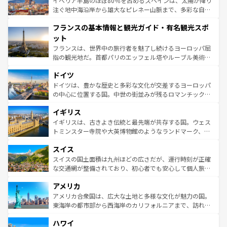
イベリア半島のほぼ80％を占めるスペインは、太陽が降り
ピザやパスタなど、絶品のイタリア料理を堪能することも
注ぐ地中海沿岸から雄大なピレネー山脈まで、多彩な自然
できる。朝目覚めてから夜眠るまで、すべての瞬間を楽し
と文化が詰まったヨーロッパ屈指の旅行先だ。多様な地域
フランスの基本情報と観光ガイド・有名観光スポ
ませてくれるイタリアで、忘れられない旅をしてみよう！
文化が根付くこの国では、情熱的なフラメンコ、熱気あふ
なお、新着のイタリア情報は
コンテンツ一覧
を参照してほ
れる闘牛、そして美味しいタパスが生活の一部となってい
ット
しい。
る。首都マドリードの洗練された雰囲気や、バルセロナの
フランスは、世界中の旅行者を魅了し続けるヨーロッパ屈
アートに溢れた街角から、地方では古代ローマ遺跡や中世
指の観光地だ。首都パリのエッフェル塔やルーブル美術館
の城塞都市、穏やかなビーチリゾートまで多彩な表情を見
といった象徴的なスポットから、田舎町の古風な美しさま
せる。地方によって風土や気候が異なるスペインはその個
ドイツ
で、幅広い魅力が詰まっている。華麗な宮殿、歴史的な大
性で訪れる人を魅了する。 なお、新着のスペイン情報は
コ
聖堂、美しいビーチ、そして豊かな自然が、訪れる者を心
ドイツは、豊かな歴史と多彩な文化が交差するヨーロッパ
ンテンツ一覧
を参照してほしい。
から魅了する。また、フランスは美食の国としても知ら
の中心に位置する国。中世の街並みが残るロマンチック街
れ、フランス料理はユネスコ無形文化遺産にも登録されて
道から、未来を先取りするようなモダンな都市まで多様な
イギリス
いる。シャンパンの発祥地であるランス、プロヴァンスの
顔を持つこの国は、どこを歩いても飽きることがない。ベ
香り高いラベンダー畑など、多彩な楽しみ方が可能だ。さ
ルリンの文化的活気、バイエルン州のアルプスの絶景、そ
イギリスは、古きよき伝統と最先端が共存する国。ウェス
らに、パリ以外の地域にも魅力が溢れており、どの街角に
してライン川沿いのワイン畑といった風景は必見。ビール
トミンスター寺院や大英博物館のようなランドマーク、歴
も豊かな歴史と文化が息づいている。パリ以外の個性あふ
とソーセージを味わいながら地元の人と過ごす楽しい時間
史ある大学都市、美しい丘陵地帯や牧歌的な風景など、エ
れる地方に足を運ぶとそれぞれで全く異なる文化を体験で
スイス
は、お酒好きな人にはぜひ体験してほしい。 なお、新着の
リアごとに異なる魅力がある。また、優雅なアフタヌーン
きるだろう。 なお、新着のフランス情報は
コンテンツ一覧
ドイツ情報は
コンテンツ一覧
を参照してほしい。
ティー、ビール好きにはたまらない英国パブ、サッカー観
スイスの国土面積は九州ほどの広さだが、運行時刻が正確
を参照してほしい。
戦など、本場だからこそできる体験も豊富。イギリスを旅
な交通網が整備されており、初心者でも安心して個人旅行
して楽しみつくそう。 なお、新着のイギリス情報は
コンテ
を楽しめる。日本同様に時刻表どおりの旅が可能だ。中世
アメリカ
ンツ一覧
を参照してほしい。
の建物がそのまま残る町や、スイスならではのユニークな
博物館もあり、アルプス観光だけでなく町歩きも満喫する
アメリカ合衆国は、広大な土地と多様な文化が魅力の国。
ことができる。国民の所得が高いため物価も高いが、旅行
東海岸の都市部から西海岸のカリフォルニアまで、訪れる
者向けの交通パス提供のサービスもあり、うまく活用すれ
場所ごとに異なる風景と体験が待っている。ニューヨーク
ハワイ
ば市内交通費無料で観光を楽しむこともできる。 なお、新
のような巨大都市は、観光、ショッピング、エンターテイ