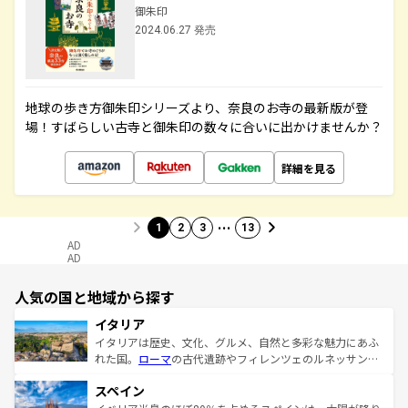
御朱印
2024.06.27 発売
地球の歩き方御朱印シリーズより、奈良のお寺の最新版が登
場！すばらしい古寺と御朱印の数々に合いに出かけませんか？
詳細を見る
…
1
2
3
13
AD
AD
人気の国と地域から探す
イタリア
イタリアは歴史、文化、グルメ、自然と多彩な魅力にあふ
れた国。
ローマ
の古代遺跡やフィレンツェのルネッサンス
美術、ヴェネツィアの運河など、歴史あるスポットはもち
スペイン
ろん、トスカーナの美しい田園風景やアマルフィ海岸の絶
景など、自然景観も見逃せない。観光の合間には、本場の