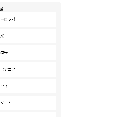
域
ヨーロッパ
北米
中南米
オセアニア
ハワイ
リゾート