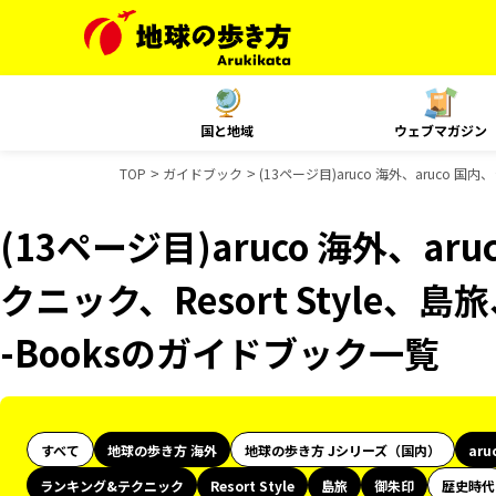
国と地域
ウェブマガジン
TOP
ガイドブック
(13ページ目)aruco 海外、aruco 
(13ページ目)aruco 海外、a
クニック、Resort Style
-Booksのガイドブック一覧
すべて
地球の歩き方 海外
地球の歩き方 Jシリーズ（国内）
aru
ランキング&テクニック
Resort Style
島旅
御朱印
歴史時代