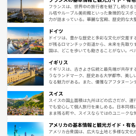
ら、地方では古代ローマ遺跡や中世の城塞都
フランスは、世界中の旅行者を魅了し続ける
せる。地方によって風土や気候が異なるスペイン
ル塔やルーブル美術館といった象徴的なスポ
新着のスペイン情報は
コンテンツ一覧
を参照
力が詰まっている。華麗な宮殿、歴史的な大
る者を心から魅了する。また、フランスは美
ドイツ
無形文化遺産にも登録されている。シャンパ
ドイツは、豊かな歴史と多彩な文化が交差す
いラベンダー畑など、多彩な楽しみ方が可能
が残るロマンチック街道から、未来を先取り
り、どの街角にも豊かな歴史と文化が息づい
国は、どこを歩いても飽きることがない。ベ
絶景、そしてライン川沿いのワイン畑といっ
一覧
を参照してほしい。
イギリス
ら地元の人と過ごす楽しい時間は、お酒好きな人にはぜ
イギリスは、古きよき伝統と最先端が共存す
イツ情報は
コンテンツ一覧
を参照してほしい
うなランドマーク、歴史ある大学都市、美し
なる魅力がある。また、優雅なアフタヌーン
ッカー観戦など、本場だからこそできる体験も
スイス
お、新着のイギリス情報は
コンテンツ一覧
を
スイスの国土面積は九州ほどの広さだが、運
でも安心して個人旅行を楽しめる。日本同様
まま残る町や、スイスならではのユニークな
満喫することができる。国民の所得が高いた
アメリカの基本情報と観光ガイド・有名
ービスもあり、うまく活用すれば市内交通費無料で
アメリカ合衆国は、広大な土地と多様な文化
のスイス情報は
コンテンツ一覧
を参照してほ