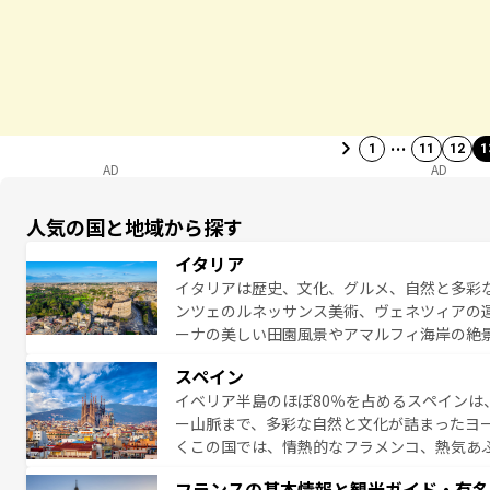
…
1
11
12
1
AD
AD
人気の国と地域から探す
イタリア
イタリアは歴史、文化、グルメ、自然と多彩
ンツェのルネッサンス美術、ヴェネツィアの
ーナの美しい田園風景やアマルフィ海岸の絶
は、本場のピザやパスタなど、絶品のイタリ
スペイン
夜眠るまで、すべての瞬間を楽しませてくれ
イベリア半島のほぼ80％を占めるスペインは
なお、新着のイタリア情報は
コンテンツ一覧
ー山脈まで、多彩な自然と文化が詰まったヨ
くこの国では、情熱的なフラメンコ、熱気あ
となっている。首都マドリードの洗練された
フランスの基本情報と観光ガイド・有名