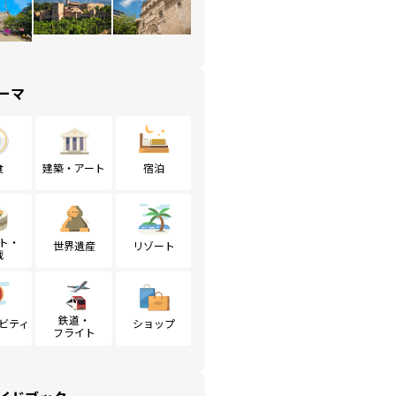
ーマ
食
建築・アート
宿泊
ト・
世界遺産
リゾート
戦
鉄道・
ビティ
ショップ
フライト