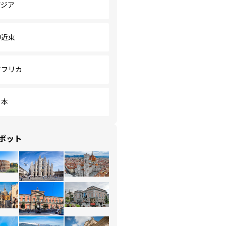
アジア
中近東
アフリカ
日本
ポット