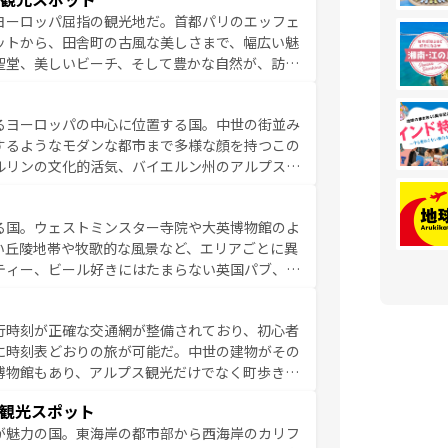
市、穏やかなビーチリゾートまで多彩な表情を見
ヨーロッパ屈指の観光地だ。首都パリのエッフェ
はその個性で訪れる人を魅了する。 なお、
ットから、田舎町の古風な美しさまで、幅広い魅
してほしい。
聖堂、美しいビーチ、そして豊かな自然が、訪れ
食の国としても知られ、フランス料理はユネスコ
ンの発祥地であるランス、プロヴァンスの香り高
るヨーロッパの中心に位置する国。中世の街並み
だ。さらに、パリ以外の地域にも魅力が溢れてお
するようなモダンな都市まで多様な顔を持つこの
ている。パリ以外の個性あふれる地方に足を運ぶ
ルリンの文化的活気、バイエルン州のアルプスの
とそれぞれで全く異なる文化を体験できるだろう。 なお、新着のフランス情報は
コンテンツ
た風景は必見。ビールとソーセージを味わいなが
ひ体験してほしい。 なお、新着のド
る国。ウェストミンスター寺院や大英博物館のよ
。
い丘陵地帯や牧歌的な風景など、エリアごとに異
ティー、ビール好きにはたまらない英国パブ、サ
豊富。イギリスを旅して楽しみつくそう。 な
参照してほしい。
行時刻が正確な交通網が整備されており、初心者
に時刻表どおりの旅が可能だ。中世の建物がその
博物館もあり、アルプス観光だけでなく町歩きも
め物価も高いが、旅行者向けの交通パス提供のサ
観光スポット
観光を楽しむこともできる。 なお、新着
が魅力の国。東海岸の都市部から西海岸のカリフ
しい。