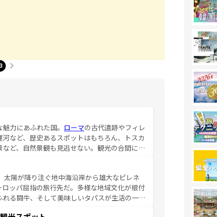
3
な魅力にあふれた国。
ローマ
の古代遺跡やフィレ
運河など、歴史あるスポットはもちろん、トスカ
景など、自然景観も見逃せない。観光の合間に
ア料理を堪能することもできる。朝目覚めてから
るイタリアで、忘れられない旅をしてみよう！
、太陽が降り注ぐ地中海沿岸から雄大なピレネ
を参照してほしい。
ーロッパ屈指の旅行先だ。多様な地域文化が根付
ふれる闘牛、そして美味しいタパスが生活の一部
雰囲気や、バルセロナのアートに溢れた街角か
観光スポット