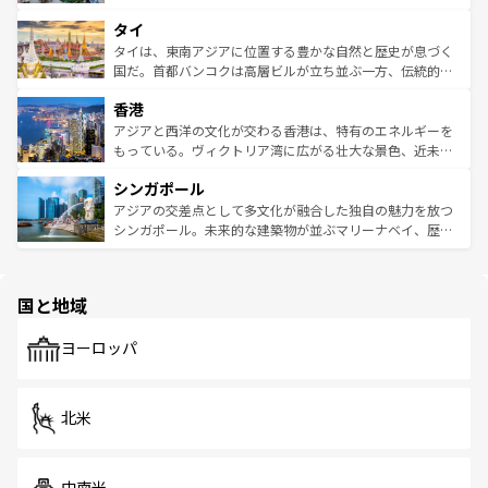
らではのナイトライフも堪能できる。あたたかいホスピタ
界遺産に登録された壮大な自然景観が点在し、都市部では
タイ
リティに包まれながら、韓国の多彩な魅力を心ゆくまで味
急速な発展と共に伝統が息づく。ハノイの古い町並みやホ
わってみてほしい。 なお、新着の韓国情報は
コンテンツ一
ーチミン市のフランス統治時代の建物も、独特の雰囲気を
タイは、東南アジアに位置する豊かな自然と歴史が息づく
覧
を参照してほしい。
醸し出している。また、バラエティの豊かさとおいしさで
国だ。首都バンコクは高層ビルが立ち並ぶ一方、伝統的な
世界中の食通を魅了してやまないベトナム料理も魅力のひ
寺院や市場がいたるところに点在し、古きよき文化と現代
香港
とつ。フォーやバインミー、ベトナムコーヒーなどは、ぜ
の活気が交差している。北部ではチェンマイなどの山岳地
ひ現地で味わいたい。どの地域を訪れてもあたたかい人々
帯で自然と触れ合い、南部ではプーケットやクラビの美し
アジアと西洋の文化が交わる香港は、特有のエネルギーを
が旅行者を迎えてくれるので、きっと忘れられない旅にな
いビーチでリゾート気分を楽しむことができる。タイ料理
もっている。ヴィクトリア湾に広がる壮大な景色、近未来
るはずだ。 なお、新着のベトナム情報は
コンテンツ一覧
を
は世界的に有名で、屋台から高級レストランまで味覚を刺
的なアートスポット、そして歴史と現代が融合した町並
参照してほしい。
シンガポール
激する。気候は一年中温暖で、どの季節にも異なる楽しみ
み、どこを訪れても感動するはず。観光スポットが密集し
が待っている。親しみやすいタイの人々、仏教を中心とし
ており、効率よく見どころを回れるのも魅力。息をのむよ
アジアの交差点として多文化が融合した独自の魅力を放つ
た文化、そして多様な観光資源が、訪れる旅人を魅了し続
うな絶景から文化的な体験まで、香港を存分に楽しみ尽く
シンガポール。未来的な建築物が並ぶマリーナベイ、歴史
ける。 なお、新着のタイ情報は
コンテンツ一覧
を参照して
そう。 なお、新着の香港情報は
コンテンツ一覧
を参照して
と伝統を感じられるエスニックタウン、多数の緑豊かな公
ほしい。
ほしい。
園や自然保護区など、自然が調和した近代的な景観と文化
の多様性あふれるカラフルな町は、どこを歩いても新しい
国と地域
発見がある。さらに、治安のよさや充実した公共交通機関
も、旅行者にとっては魅力的なポイント。グルメも豊富
で、ホーカーズは地元の風情を楽しめる外せないスポット
ヨーロッパ
だ。訪れる人を飽きさせないシンガポールで、多様な魅力
を体感しよう。 なお、新着のシンガポール情報は
コンテン
ツ一覧
を参照してほしい。
北米