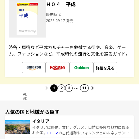
Ｈ０４ 平成
歴史時代
2026.09.17 発売
渋谷・原宿など平成カルチャーを象徴する街や、音楽、ゲー
ム、ファッションなど、平成時代の流行と文化を巡るガイド。
詳細を見る
…
1
2
3
11
AD
AD
人気の国と地域から探す
イタリア
イタリアは歴史、文化、グルメ、自然と多彩な魅力にあふ
れた国。
ローマ
の古代遺跡やフィレンツェのルネッサンス
美術、ヴェネツィアの運河など、歴史あるスポットはもち