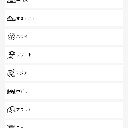
中南米
オセアニア
ハワイ
リゾート
アジア
中近東
アフリカ