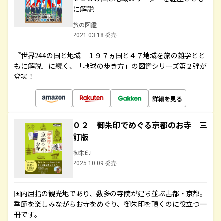
に解説
旅の図鑑
2021.03.18 発売
『世界244の国と地域 １９７ヵ国と４７地域を旅の雑学とと
もに解説』に続く、「地球の歩き方」の図鑑シリーズ第２弾が
登場！
詳細を見る
０２ 御朱印でめぐる京都のお寺 三
訂版
御朱印
2025.10.09 発売
国内屈指の観光地であり、数多の寺院が建ち並ぶ古都・京都。
季節を楽しみながらお寺をめぐり、御朱印を頂くのに役立つ一
冊です。