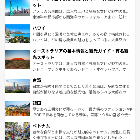
博物館もあり、アルプス観光だけでなく町歩きも満喫する
ット
ことができる。国民の所得が高いため物価も高いが、旅行
アメリカ合衆国は、広大な土地と多様な文化が魅力の国。
者向けの交通パス提供のサービスもあり、うまく活用すれ
東海岸の都市部から西海岸のカリフォルニアまで、訪れる
ば市内交通費無料で観光を楽しむこともできる。 なお、新
場所ごとに異なる風景と体験が待っている。ニューヨーク
着のスイス情報は
コンテンツ一覧
を参照してほしい。
ハワイ
のような巨大都市は、観光、ショッピング、エンターテイ
ンメントが詰まった刺激的なスポットだ。一方、アメリカ
年間を通じて温暖な気候に恵まれ、多くの島で構成される
西部には大自然が広がり、グランドキャニオンやイエロー
ハワイは、どの島も独自の魅力をもっている。大自然の神
ストーン国立公園といった絶景が堪能できる。さらに、南
秘を感じたいなら、火山が生み出した壮大な景観を誇るハ
オーストラリアの基本情報と観光ガイド・有名観
部のニューオーリンズでは、音楽と美食が融合した独特の
ワイ島は見逃せない。また、定番の観光地といえばオアフ
文化が魅力。旅行者はアメリカの各地域で異なる魅力を楽
島だが、静かな自然を求めるならマウイ島やカウアイ島が
光スポット
しみながら、その多様性と豊かな歴史を感じることができ
おすすめ。エメラルドグリーンに輝く海をはじめ、豊かな
オーストラリアは、壮大な自然と多様な文化が魅力の国。
るだろう。車でのロードトリップや列車の旅も、アメリカ
文化や歴史が息づいている。「アロハスピリット」と呼ば
シドニーのシンボルであるシドニー・オペラハウス、オー
ならではの贅沢な旅のスタイルだ。 なお、新着のアメリカ
れるおもてなしの心で訪れる人々を迎えてくれるハワイの
ストラリア東海岸北部に広がる大サンゴ礁地帯グレートバ
情報は
コンテンツ一覧
を参照してほしい。
人々、おいしいローカルフードやハワイアンミュージッ
台湾
リアリーフや大陸中央部にそびえるウルル（エアーズロッ
ク、伝統的なフラダンスなど、すべてがハワイの魅力を彩
ク）、タスマニアの美しい原生林やケアンズの熱帯雨林な
日本から約４時間ほどでたどり着く台湾は、多彩な文化と
っている。訪れるたびに新しい発見と感動が待っているハ
ど、見どころがたくさん。また、カフェやワイン、オージ
自然が織りなす魅力的な観光地。活気あふれる大都市の台
ワイを、存分に味わってほしい。 なお、新着のハワイ情報
ービーフなどの食文化も豊かで、美味しいものであふれて
北やノスタルジックな町並みが人気な九份（ジォウフェ
は
コンテンツ一覧
を参照してほしい。
韓国
いる。アクティビティも充実しており、サーフィンやダイ
ン）、静ひつな山岳地帯である台湾東部など、都市の喧騒
ビング、ハイキングなど、アウトドア好きにはたまらな
と山間の静けさが共存しており、訪れる人に新しい発見と
歴史ある王朝文化が残る一方で、最先端のファッションやK
い。オーストラリアの多彩な魅力を存分に味わいつくそ
驚きをもたらしてくれる。また、奥深い台湾の食文化も魅
-POPで世界を席巻している韓国。首都ソウルの宮殿や伝統
う。 なお、新着のオーストラリア情報は
コンテンツ一覧
を
力で、夜市などの屋台グルメから高級料理、ヘルシーで美
家屋が並ぶエリアでは韓国の歴史と文化に浸ることがで
参照してほしい。
ベトナム
容にもいいと評判のスイーツなど、バラエティ豊かな料理
き、地方に足を延ばせば四季折々の自然美を楽しむことが
が味わえる。 なお、新着の台湾情報は
コンテンツ一覧
を参
できる。そして、キムチや焼肉、絶品のストリートフード
豊かな自然と多様な文化が魅力的なベトナム。南北に細長
照してほしい。
まで、さまざまな韓国料理が待っている。夜には、韓国な
く伸びる国土には、広大な田園風景や青々とした山々、世