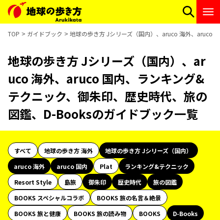
TOP
ガイドブック
地球の歩き方 Jシリーズ（国内）、aruco 海外、aru
地球の歩き方 Jシリーズ（国内）、ar
uco 海外、aruco 国内、ランキング&
テクニック、御朱印、歴史時代、旅の
図鑑、D-Booksのガイドブック一覧
すべて
地球の歩き方 海外
地球の歩き方 Jシリーズ（国内）
aruco 海外
aruco 国内
Plat
ランキング&テクニック
Resort Style
島旅
御朱印
歴史時代
旅の図鑑
BOOKS スペシャルコラボ
BOOKS 旅の名言＆絶景
BOOKS 旅と健康
BOOKS 旅の読み物
BOOKS
D-Books