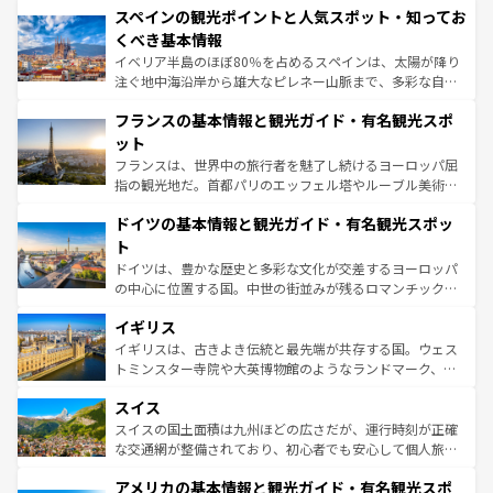
スペインの観光ポイントと人気スポット・知ってお
ろん、トスカーナの美しい田園風景やアマルフィ海岸の絶
景など、自然景観も見逃せない。観光の合間には、本場の
くべき基本情報
ピザやパスタなど、絶品のイタリア料理を堪能することも
イベリア半島のほぼ80％を占めるスペインは、太陽が降り
できる。朝目覚めてから夜眠るまで、すべての瞬間を楽し
注ぐ地中海沿岸から雄大なピレネー山脈まで、多彩な自然
ませてくれるイタリアで、忘れられない旅をしてみよう！
と文化が詰まったヨーロッパ屈指の旅行先だ。多様な地域
なお、新着のイタリア情報は
コンテンツ一覧
を参照してほ
フランスの基本情報と観光ガイド・有名観光スポ
文化が根付くこの国では、情熱的なフラメンコ、熱気あふ
しい。
れる闘牛、そして美味しいタパスが生活の一部となってい
ット
る。首都マドリードの洗練された雰囲気や、バルセロナの
フランスは、世界中の旅行者を魅了し続けるヨーロッパ屈
アートに溢れた街角から、地方では古代ローマ遺跡や中世
指の観光地だ。首都パリのエッフェル塔やルーブル美術館
の城塞都市、穏やかなビーチリゾートまで多彩な表情を見
といった象徴的なスポットから、田舎町の古風な美しさま
せる。地方によって風土や気候が異なるスペインはその個
ドイツの基本情報と観光ガイド・有名観光スポッ
で、幅広い魅力が詰まっている。華麗な宮殿、歴史的な大
性で訪れる人を魅了する。 なお、新着のスペイン情報は
コ
聖堂、美しいビーチ、そして豊かな自然が、訪れる者を心
ト
ンテンツ一覧
を参照してほしい。
から魅了する。また、フランスは美食の国としても知ら
ドイツは、豊かな歴史と多彩な文化が交差するヨーロッパ
れ、フランス料理はユネスコ無形文化遺産にも登録されて
の中心に位置する国。中世の街並みが残るロマンチック街
いる。シャンパンの発祥地であるランス、プロヴァンスの
道から、未来を先取りするようなモダンな都市まで多様な
香り高いラベンダー畑など、多彩な楽しみ方が可能だ。さ
イギリス
顔を持つこの国は、どこを歩いても飽きることがない。ベ
らに、パリ以外の地域にも魅力が溢れており、どの街角に
ルリンの文化的活気、バイエルン州のアルプスの絶景、そ
イギリスは、古きよき伝統と最先端が共存する国。ウェス
も豊かな歴史と文化が息づいている。パリ以外の個性あふ
してライン川沿いのワイン畑といった風景は必見。ビール
トミンスター寺院や大英博物館のようなランドマーク、歴
れる地方に足を運ぶとそれぞれで全く異なる文化を体験で
とソーセージを味わいながら地元の人と過ごす楽しい時間
史ある大学都市、美しい丘陵地帯や牧歌的な風景など、エ
きるだろう。 なお、新着のフランス情報は
コンテンツ一覧
スイス
は、お酒好きな人にはぜひ体験してほしい。 なお、新着の
リアごとに異なる魅力がある。また、優雅なアフタヌーン
を参照してほしい。
ドイツ情報は
コンテンツ一覧
を参照してほしい。
ティー、ビール好きにはたまらない英国パブ、サッカー観
スイスの国土面積は九州ほどの広さだが、運行時刻が正確
戦など、本場だからこそできる体験も豊富。イギリスを旅
な交通網が整備されており、初心者でも安心して個人旅行
して楽しみつくそう。 なお、新着のイギリス情報は
コンテ
を楽しめる。日本同様に時刻表どおりの旅が可能だ。中世
アメリカの基本情報と観光ガイド・有名観光スポ
ンツ一覧
を参照してほしい。
の建物がそのまま残る町や、スイスならではのユニークな