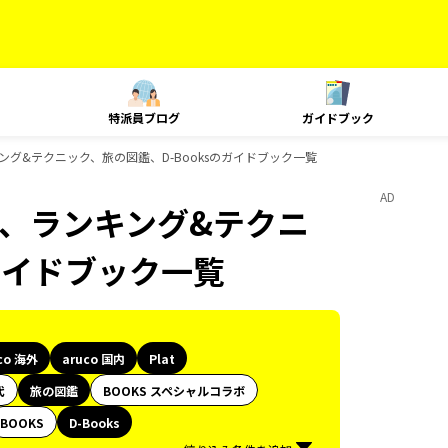
特派員ブログ
ガイドブック
、ランキング&テクニック、旅の図鑑、D-Booksのガイドブック一覧
AD
Plat、ランキング&テクニ
のガイドブック一覧
co 海外
aruco 国内
Plat
代
旅の図鑑
BOOKS スペシャルコラボ
BOOKS
D-Books