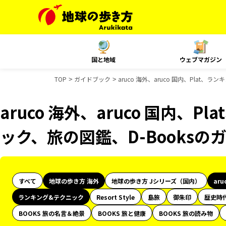
国と地域
ウェブマガジン
TOP
ガイドブック
aruco 海外、aruco 国内、Plat
aruco 海外、aruco 国内、
ック、旅の図鑑、D-Books
すべて
地球の歩き方 海外
地球の歩き方 Jシリーズ（国内）
aru
ランキング&テクニック
Resort Style
島旅
御朱印
歴史時
BOOKS 旅の名言＆絶景
BOOKS 旅と健康
BOOKS 旅の読み物