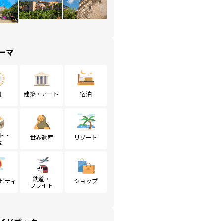
ーマ
食
建築・アート
宿泊
ト・
世界遺産
リゾート
戦
鉄道・
ビティ
ショップ
フライト