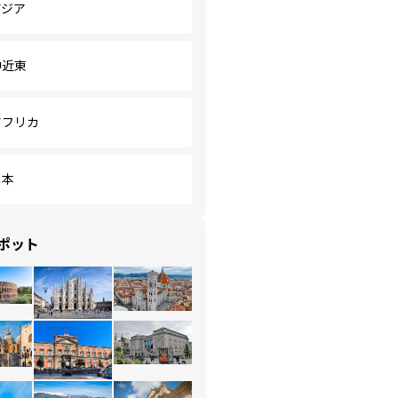
アジア
中近東
アフリカ
日本
ポット