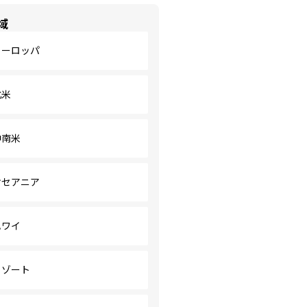
域
ヨーロッパ
北米
中南米
オセアニア
ハワイ
リゾート