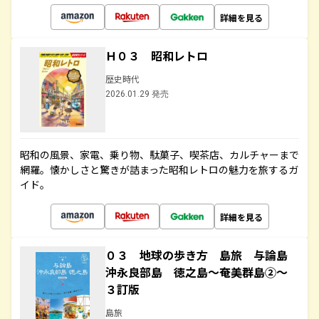
詳細を見る
Ｈ０３ 昭和レトロ
歴史時代
2026.01.29 発売
昭和の風景、家電、乗り物、駄菓子、喫茶店、カルチャーまで
網羅。懐かしさと驚きが詰まった昭和レトロの魅力を旅するガ
イド。
詳細を見る
０３ 地球の歩き方 島旅 与論島
沖永良部島 徳之島～奄美群島②～
３訂版
島旅