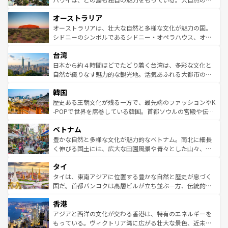
ストーン国立公園といった絶景が堪能できる。さらに、南
秘を感じたいなら、火山が生み出した壮大な景観を誇るハ
オーストラリア
部のニューオーリンズでは、音楽と美食が融合した独特の
ワイ島は見逃せない。また、定番の観光地といえばオアフ
文化が魅力。旅行者はアメリカの各地域で異なる魅力を楽
島だが、静かな自然を求めるならマウイ島やカウアイ島が
オーストラリアは、壮大な自然と多様な文化が魅力の国。
しみながら、その多様性と豊かな歴史を感じることができ
おすすめ。エメラルドグリーンに輝く海をはじめ、豊かな
シドニーのシンボルであるシドニー・オペラハウス、オー
るだろう。車でのロードトリップや列車の旅も、アメリカ
文化や歴史が息づいている。「アロハスピリット」と呼ば
ストラリア東海岸北部に広がる大サンゴ礁地帯グレートバ
ならではの贅沢な旅のスタイルだ。 なお、新着のアメリカ
台湾
れるおもてなしの心で訪れる人々を迎えてくれるハワイの
リアリーフや大陸中央部にそびえるウルル（エアーズロッ
情報は
コンテンツ一覧
を参照してほしい。
人々、おいしいローカルフードやハワイアンミュージッ
ク）、タスマニアの美しい原生林やケアンズの熱帯雨林な
日本から約４時間ほどでたどり着く台湾は、多彩な文化と
ク、伝統的なフラダンスなど、すべてがハワイの魅力を彩
ど、見どころがたくさん。また、カフェやワイン、オージ
自然が織りなす魅力的な観光地。活気あふれる大都市の台
っている。訪れるたびに新しい発見と感動が待っているハ
ービーフなどの食文化も豊かで、美味しいものであふれて
北やノスタルジックな町並みが人気な九份（ジォウフェ
ワイを、存分に味わってほしい。 なお、新着のハワイ情報
韓国
いる。アクティビティも充実しており、サーフィンやダイ
ン）、静ひつな山岳地帯である台湾東部など、都市の喧騒
は
コンテンツ一覧
を参照してほしい。
ビング、ハイキングなど、アウトドア好きにはたまらな
と山間の静けさが共存しており、訪れる人に新しい発見と
歴史ある王朝文化が残る一方で、最先端のファッションやK
い。オーストラリアの多彩な魅力を存分に味わいつくそ
驚きをもたらしてくれる。また、奥深い台湾の食文化も魅
-POPで世界を席巻している韓国。首都ソウルの宮殿や伝統
う。 なお、新着のオーストラリア情報は
コンテンツ一覧
を
力で、夜市などの屋台グルメから高級料理、ヘルシーで美
家屋が並ぶエリアでは韓国の歴史と文化に浸ることがで
参照してほしい。
ベトナム
容にもいいと評判のスイーツなど、バラエティ豊かな料理
き、地方に足を延ばせば四季折々の自然美を楽しむことが
が味わえる。 なお、新着の台湾情報は
コンテンツ一覧
を参
できる。そして、キムチや焼肉、絶品のストリートフード
豊かな自然と多様な文化が魅力的なベトナム。南北に細長
照してほしい。
まで、さまざまな韓国料理が待っている。夜には、韓国な
く伸びる国土には、広大な田園風景や青々とした山々、世
らではのナイトライフも堪能できる。あたたかいホスピタ
界遺産に登録された壮大な自然景観が点在し、都市部では
タイ
リティに包まれながら、韓国の多彩な魅力を心ゆくまで味
急速な発展と共に伝統が息づく。ハノイの古い町並みやホ
わってみてほしい。 なお、新着の韓国情報は
コンテンツ一
ーチミン市のフランス統治時代の建物も、独特の雰囲気を
タイは、東南アジアに位置する豊かな自然と歴史が息づく
覧
を参照してほしい。
醸し出している。また、バラエティの豊かさとおいしさで
国だ。首都バンコクは高層ビルが立ち並ぶ一方、伝統的な
世界中の食通を魅了してやまないベトナム料理も魅力のひ
寺院や市場がいたるところに点在し、古きよき文化と現代
香港
とつ。フォーやバインミー、ベトナムコーヒーなどは、ぜ
の活気が交差している。北部ではチェンマイなどの山岳地
ひ現地で味わいたい。どの地域を訪れてもあたたかい人々
帯で自然と触れ合い、南部ではプーケットやクラビの美し
アジアと西洋の文化が交わる香港は、特有のエネルギーを
が旅行者を迎えてくれるので、きっと忘れられない旅にな
いビーチでリゾート気分を楽しむことができる。タイ料理
もっている。ヴィクトリア湾に広がる壮大な景色、近未来