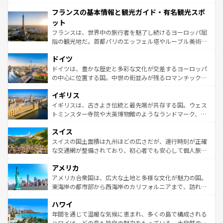
できる。朝目覚めてから夜眠るまで、すべての瞬間を楽し
と文化が詰まったヨーロッパ屈指の旅行先だ。多様な地域
フランスの基本情報と観光ガイド・有名観光スポ
ませてくれるイタリアで、忘れられない旅をしてみよう！
文化が根付くこの国では、情熱的なフラメンコ、熱気あふ
なお、新着のイタリア情報は
コンテンツ一覧
を参照してほ
れる闘牛、そして美味しいタパスが生活の一部となってい
ット
しい。
る。首都マドリードの洗練された雰囲気や、バルセロナの
フランスは、世界中の旅行者を魅了し続けるヨーロッパ屈
アートに溢れた街角から、地方では古代ローマ遺跡や中世
指の観光地だ。首都パリのエッフェル塔やルーブル美術館
の城塞都市、穏やかなビーチリゾートまで多彩な表情を見
といった象徴的なスポットから、田舎町の古風な美しさま
せる。地方によって風土や気候が異なるスペインはその個
ドイツ
で、幅広い魅力が詰まっている。華麗な宮殿、歴史的な大
性で訪れる人を魅了する。 なお、新着のスペイン情報は
コ
聖堂、美しいビーチ、そして豊かな自然が、訪れる者を心
ドイツは、豊かな歴史と多彩な文化が交差するヨーロッパ
ンテンツ一覧
を参照してほしい。
から魅了する。また、フランスは美食の国としても知ら
の中心に位置する国。中世の街並みが残るロマンチック街
れ、フランス料理はユネスコ無形文化遺産にも登録されて
道から、未来を先取りするようなモダンな都市まで多様な
イギリス
いる。シャンパンの発祥地であるランス、プロヴァンスの
顔を持つこの国は、どこを歩いても飽きることがない。ベ
香り高いラベンダー畑など、多彩な楽しみ方が可能だ。さ
ルリンの文化的活気、バイエルン州のアルプスの絶景、そ
イギリスは、古きよき伝統と最先端が共存する国。ウェス
らに、パリ以外の地域にも魅力が溢れており、どの街角に
してライン川沿いのワイン畑といった風景は必見。ビール
トミンスター寺院や大英博物館のようなランドマーク、歴
も豊かな歴史と文化が息づいている。パリ以外の個性あふ
とソーセージを味わいながら地元の人と過ごす楽しい時間
史ある大学都市、美しい丘陵地帯や牧歌的な風景など、エ
れる地方に足を運ぶとそれぞれで全く異なる文化を体験で
スイス
は、お酒好きな人にはぜひ体験してほしい。 なお、新着の
リアごとに異なる魅力がある。また、優雅なアフタヌーン
きるだろう。 なお、新着のフランス情報は
コンテンツ一覧
ドイツ情報は
コンテンツ一覧
を参照してほしい。
ティー、ビール好きにはたまらない英国パブ、サッカー観
スイスの国土面積は九州ほどの広さだが、運行時刻が正確
を参照してほしい。
戦など、本場だからこそできる体験も豊富。イギリスを旅
な交通網が整備されており、初心者でも安心して個人旅行
して楽しみつくそう。 なお、新着のイギリス情報は
コンテ
を楽しめる。日本同様に時刻表どおりの旅が可能だ。中世
アメリカ
ンツ一覧
を参照してほしい。
の建物がそのまま残る町や、スイスならではのユニークな
博物館もあり、アルプス観光だけでなく町歩きも満喫する
アメリカ合衆国は、広大な土地と多様な文化が魅力の国。
ことができる。国民の所得が高いため物価も高いが、旅行
東海岸の都市部から西海岸のカリフォルニアまで、訪れる
者向けの交通パス提供のサービスもあり、うまく活用すれ
場所ごとに異なる風景と体験が待っている。ニューヨーク
ハワイ
ば市内交通費無料で観光を楽しむこともできる。 なお、新
のような巨大都市は、観光、ショッピング、エンターテイ
着のスイス情報は
コンテンツ一覧
を参照してほしい。
ンメントが詰まった刺激的なスポットだ。一方、アメリカ
年間を通じて温暖な気候に恵まれ、多くの島で構成される
西部には大自然が広がり、グランドキャニオンやイエロー
ハワイは、どの島も独自の魅力をもっている。大自然の神