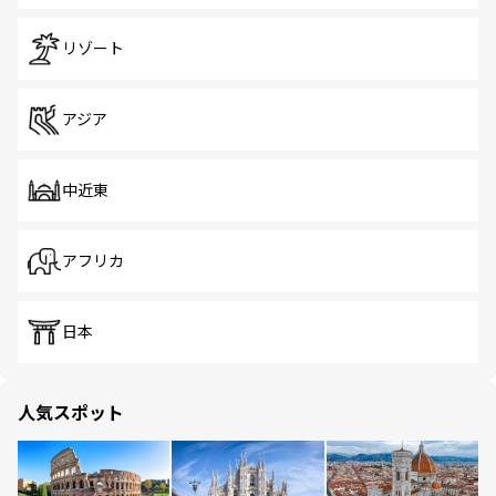
リゾート
アジア
中近東
アフリカ
日本
人気スポット