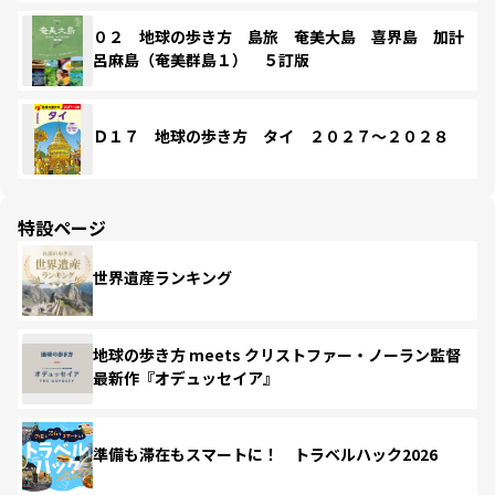
０２ 地球の歩き方 島旅 奄美大島 喜界島 加計
呂麻島（奄美群島１） ５訂版
Ｄ１７ 地球の歩き方 タイ ２０２７～２０２８
特設ページ
世界遺産ランキング
地球の歩き方 meets クリストファー・ノーラン監督
最新作『オデュッセイア』
準備も滞在もスマートに！ トラベルハック2026