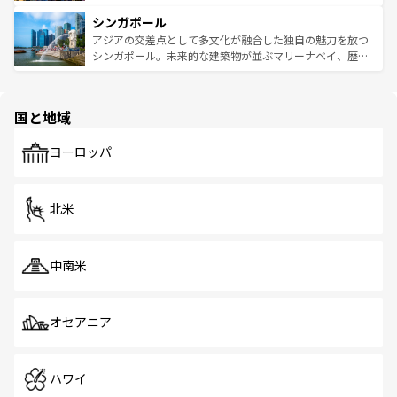
るはずだ。 なお、新着のベトナム情報は
コンテンツ一覧
を
は世界的に有名で、屋台から高級レストランまで味覚を刺
的なアートスポット、そして歴史と現代が融合した町並
参照してほしい。
シンガポール
激する。気候は一年中温暖で、どの季節にも異なる楽しみ
み、どこを訪れても感動するはず。観光スポットが密集し
が待っている。親しみやすいタイの人々、仏教を中心とし
ており、効率よく見どころを回れるのも魅力。息をのむよ
アジアの交差点として多文化が融合した独自の魅力を放つ
た文化、そして多様な観光資源が、訪れる旅人を魅了し続
うな絶景から文化的な体験まで、香港を存分に楽しみ尽く
シンガポール。未来的な建築物が並ぶマリーナベイ、歴史
ける。 なお、新着のタイ情報は
コンテンツ一覧
を参照して
そう。 なお、新着の香港情報は
コンテンツ一覧
を参照して
と伝統を感じられるエスニックタウン、多数の緑豊かな公
ほしい。
ほしい。
園や自然保護区など、自然が調和した近代的な景観と文化
の多様性あふれるカラフルな町は、どこを歩いても新しい
国と地域
発見がある。さらに、治安のよさや充実した公共交通機関
も、旅行者にとっては魅力的なポイント。グルメも豊富
で、ホーカーズは地元の風情を楽しめる外せないスポット
ヨーロッパ
だ。訪れる人を飽きさせないシンガポールで、多様な魅力
を体感しよう。 なお、新着のシンガポール情報は
コンテン
ツ一覧
を参照してほしい。
北米
中南米
オセアニア
ハワイ