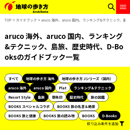
TOP
ガイドブック
aruco 海外、aruco 国内、ランキング&テクニック、島
aruco 海外、aruco 国内、ランキング
&テクニック、島旅、歴史時代、D-Bo
oksのガイドブック一覧
すべて
地球の歩き方 海外
地球の歩き方 Jシリーズ（国内）
aruco 海外
aruco 国内
Plat
ランキング&テクニック
Resort Style
島旅
御朱印
歴史時代
旅の図鑑
BOOKS スペシャルコラボ
BOOKS 旅の名言＆絶景
BOOKS 旅と健康
BOOKS 旅の読み物
BOOKS
D-Books
絞り込み条件を追加