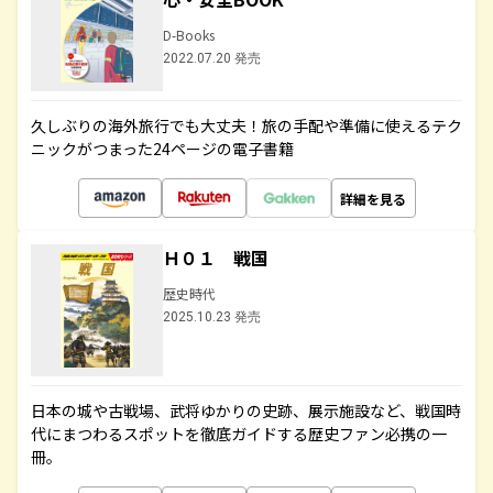
D-Books
2022.07.20 発売
久しぶりの海外旅行でも大丈夫！旅の手配や準備に使えるテク
ニックがつまった24ページの電子書籍
詳細を見る
Ｈ０１ 戦国
歴史時代
2025.10.23 発売
日本の城や古戦場、武将ゆかりの史跡、展示施設など、戦国時
代にまつわるスポットを徹底ガイドする歴史ファン必携の一
冊。