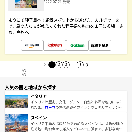
2022.07.21 発売
ようこそ種子島へ！絶景スポットから遊び方、カルチャーま
で、島の人たちが教えてくれた種子島の魅力を１冊に凝縮。さ
あ、島旅へ
詳細を見る
…
1
2
3
6
AD
AD
人気の国と地域から探す
イタリア
イタリアは歴史、文化、グルメ、自然と多彩な魅力にあふ
れた国。
ローマ
の古代遺跡やフィレンツェのルネッサンス
美術、ヴェネツィアの運河など、歴史あるスポットはもち
スペイン
ろん、トスカーナの美しい田園風景やアマルフィ海岸の絶
景など、自然景観も見逃せない。観光の合間には、本場の
イベリア半島のほぼ80％を占めるスペインは、太陽が降り
ピザやパスタなど、絶品のイタリア料理を堪能することも
注ぐ地中海沿岸から雄大なピレネー山脈まで、多彩な自然