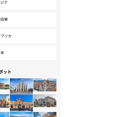
アジア
中近東
アフリカ
日本
ポット