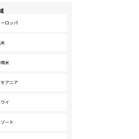
域
ヨーロッパ
北米
中南米
オセアニア
ハワイ
リゾート