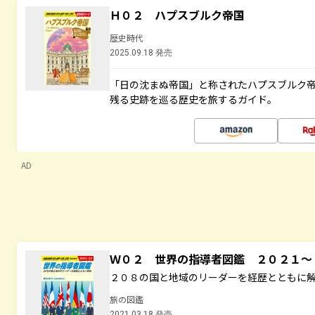
Ｈ０２ ハプスブルク帝国
歴史時代
2025.09.18 発売
「日の沈まぬ帝国」と称されたハプスブルク
残る史跡を巡る歴史を旅するガイド。
AD
Ｗ０２ 世界の指導者図鑑 ２０２１
２０８の国と地域のリーダーを経歴とともに
旅の図鑑
2021.03.18 発売