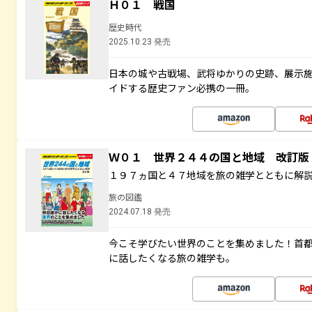
Ｈ０１ 戦国
歴史時代
2025.10.23 発売
日本の城や古戦場、武将ゆかりの史跡、展示
イドする歴史ファン必携の一冊。
Ｗ０１ 世界２４４の国と地域 改訂版
１９７ヵ国と４７地域を旅の雑学とともに解
旅の図鑑
2024.07.18 発売
今こそ学びたい世界のことを集めました！首
に話したくなる旅の雑学も。