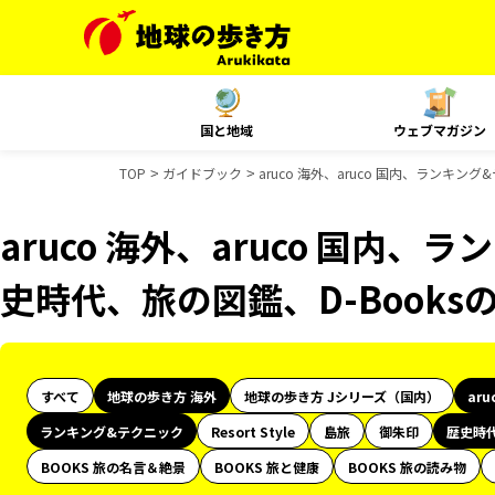
国と地域
ウェブマガジン
TOP
ガイドブック
aruco 海外、aruco 国内、ランキ
aruco 海外、aruco 国内
史時代、旅の図鑑、D-Book
すべて
地球の歩き方 海外
地球の歩き方 Jシリーズ（国内）
aru
ランキング&テクニック
Resort Style
島旅
御朱印
歴史時
BOOKS 旅の名言＆絶景
BOOKS 旅と健康
BOOKS 旅の読み物