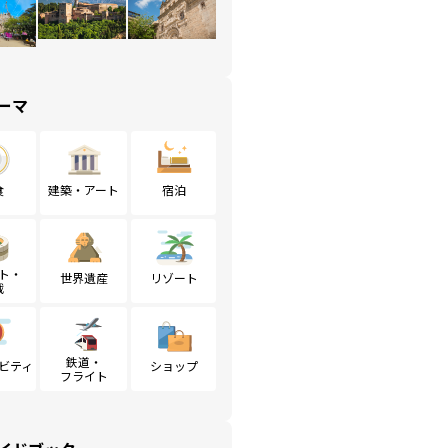
ーマ
食
建築・アート
宿泊
ト・
世界遺産
リゾート
戦
鉄道・
ビティ
ショップ
フライト