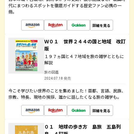
代にまつわるスポットを徹底ガイドする歴史ファン必携の一
冊。
詳細を見る
Ｗ０１ 世界２４４の国と地域 改訂
版
１９７ヵ国と４７地域を旅の雑学とともに
解説
旅の図鑑
2024.07.18 発売
今こそ学びたい世界のことを集めました！首都、言語、民族、
宗教、特長、現地の挨拶、誰かに話したくなる旅の雑学も。
詳細を見る
０１ 地球の歩き方 島旅 五島列
島 ４訂版