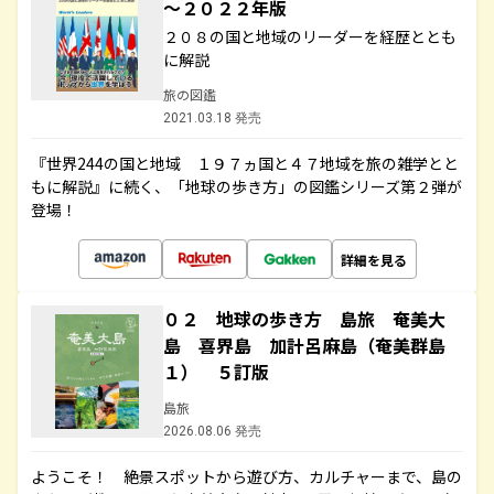
～２０２２年版
２０８の国と地域のリーダーを経歴ととも
に解説
旅の図鑑
2021.03.18 発売
『世界244の国と地域 １９７ヵ国と４７地域を旅の雑学とと
もに解説』に続く、「地球の歩き方」の図鑑シリーズ第２弾が
登場！
詳細を見る
０２ 地球の歩き方 島旅 奄美大
島 喜界島 加計呂麻島（奄美群島
１） ５訂版
島旅
2026.08.06 発売
ようこそ！ 絶景スポットから遊び方、カルチャーまで、島の