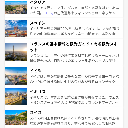
イタリア
イタリアは歴史、文化、グルメ、自然と多彩な魅力にあふ
れた国。
ローマ
の古代遺跡やフィレンツェのルネッサンス
美術、ヴェネツィアの運河など、歴史あるスポットはもち
スペイン
ろん、トスカーナの美しい田園風景やアマルフィ海岸の絶
景など、自然景観も見逃せない。観光の合間には、本場の
イベリア半島のほぼ80％を占めるスペインは、太陽が降り
ピザやパスタなど、絶品のイタリア料理を堪能することも
注ぐ地中海沿岸から雄大なピレネー山脈まで、多彩な自然
できる。朝目覚めてから夜眠るまで、すべての瞬間を楽し
と文化が詰まったヨーロッパ屈指の旅行先だ。多様な地域
フランスの基本情報と観光ガイド・有名観光スポ
ませてくれるイタリアで、忘れられない旅をしてみよう！
文化が根付くこの国では、情熱的なフラメンコ、熱気あふ
なお、新着のイタリア情報は
コンテンツ一覧
を参照してほ
れる闘牛、そして美味しいタパスが生活の一部となってい
ット
しい。
る。首都マドリードの洗練された雰囲気や、バルセロナの
フランスは、世界中の旅行者を魅了し続けるヨーロッパ屈
アートに溢れた街角から、地方では古代ローマ遺跡や中世
指の観光地だ。首都パリのエッフェル塔やルーブル美術館
の城塞都市、穏やかなビーチリゾートまで多彩な表情を見
といった象徴的なスポットから、田舎町の古風な美しさま
せる。地方によって風土や気候が異なるスペインはその個
ドイツ
で、幅広い魅力が詰まっている。華麗な宮殿、歴史的な大
性で訪れる人を魅了する。 なお、新着のスペイン情報は
コ
聖堂、美しいビーチ、そして豊かな自然が、訪れる者を心
ドイツは、豊かな歴史と多彩な文化が交差するヨーロッパ
ンテンツ一覧
を参照してほしい。
から魅了する。また、フランスは美食の国としても知ら
の中心に位置する国。中世の街並みが残るロマンチック街
れ、フランス料理はユネスコ無形文化遺産にも登録されて
道から、未来を先取りするようなモダンな都市まで多様な
イギリス
いる。シャンパンの発祥地であるランス、プロヴァンスの
顔を持つこの国は、どこを歩いても飽きることがない。ベ
香り高いラベンダー畑など、多彩な楽しみ方が可能だ。さ
ルリンの文化的活気、バイエルン州のアルプスの絶景、そ
イギリスは、古きよき伝統と最先端が共存する国。ウェス
らに、パリ以外の地域にも魅力が溢れており、どの街角に
してライン川沿いのワイン畑といった風景は必見。ビール
トミンスター寺院や大英博物館のようなランドマーク、歴
も豊かな歴史と文化が息づいている。パリ以外の個性あふ
とソーセージを味わいながら地元の人と過ごす楽しい時間
史ある大学都市、美しい丘陵地帯や牧歌的な風景など、エ
れる地方に足を運ぶとそれぞれで全く異なる文化を体験で
スイス
は、お酒好きな人にはぜひ体験してほしい。 なお、新着の
リアごとに異なる魅力がある。また、優雅なアフタヌーン
きるだろう。 なお、新着のフランス情報は
コンテンツ一覧
ドイツ情報は
コンテンツ一覧
を参照してほしい。
ティー、ビール好きにはたまらない英国パブ、サッカー観
スイスの国土面積は九州ほどの広さだが、運行時刻が正確
を参照してほしい。
戦など、本場だからこそできる体験も豊富。イギリスを旅
な交通網が整備されており、初心者でも安心して個人旅行
して楽しみつくそう。 なお、新着のイギリス情報は
コンテ