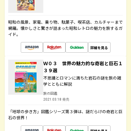
昭和の風景、家電、乗り物、駄菓子、喫茶店、カルチャーまで
網羅。懐かしさと驚きが詰まった昭和レトロの魅力を旅するガ
イド。
詳細を見る
Ｗ０３ 世界の魅力的な奇岩と巨石１
３９選
不思議とロマンに満ちた岩石の謎を旅の雑
学とともに解説
旅の図鑑
2021.03.18 発売
「地球の歩き方」図鑑シリーズ第３弾は、謎だらけの奇岩と巨
石の世界！
詳細を見る