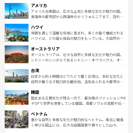
を楽しめる。日本同様に時刻表どおりの旅が可能だ。中世
アメリカ
ンツ一覧
を参照してほしい。
の建物がそのまま残る町や、スイスならではのユニークな
博物館もあり、アルプス観光だけでなく町歩きも満喫する
アメリカ合衆国は、広大な土地と多様な文化が魅力の国。
ことができる。国民の所得が高いため物価も高いが、旅行
東海岸の都市部から西海岸のカリフォルニアまで、訪れる
者向けの交通パス提供のサービスもあり、うまく活用すれ
場所ごとに異なる風景と体験が待っている。ニューヨーク
ハワイ
ば市内交通費無料で観光を楽しむこともできる。 なお、新
のような巨大都市は、観光、ショッピング、エンターテイ
着のスイス情報は
コンテンツ一覧
を参照してほしい。
ンメントが詰まった刺激的なスポットだ。一方、アメリカ
年間を通じて温暖な気候に恵まれ、多くの島で構成される
西部には大自然が広がり、グランドキャニオンやイエロー
ハワイは、どの島も独自の魅力をもっている。大自然の神
ストーン国立公園といった絶景が堪能できる。さらに、南
秘を感じたいなら、火山が生み出した壮大な景観を誇るハ
オーストラリア
部のニューオーリンズでは、音楽と美食が融合した独特の
ワイ島は見逃せない。また、定番の観光地といえばオアフ
文化が魅力。旅行者はアメリカの各地域で異なる魅力を楽
島だが、静かな自然を求めるならマウイ島やカウアイ島が
オーストラリアは、壮大な自然と多様な文化が魅力の国。
しみながら、その多様性と豊かな歴史を感じることができ
おすすめ。エメラルドグリーンに輝く海をはじめ、豊かな
シドニーのシンボルであるシドニー・オペラハウス、オー
るだろう。車でのロードトリップや列車の旅も、アメリカ
文化や歴史が息づいている。「アロハスピリット」と呼ば
ストラリア東海岸北部に広がる大サンゴ礁地帯グレートバ
ならではの贅沢な旅のスタイルだ。 なお、新着のアメリカ
台湾
れるおもてなしの心で訪れる人々を迎えてくれるハワイの
リアリーフや大陸中央部にそびえるウルル（エアーズロッ
情報は
コンテンツ一覧
を参照してほしい。
人々、おいしいローカルフードやハワイアンミュージッ
ク）、タスマニアの美しい原生林やケアンズの熱帯雨林な
日本から約４時間ほどでたどり着く台湾は、多彩な文化と
ク、伝統的なフラダンスなど、すべてがハワイの魅力を彩
ど、見どころがたくさん。また、カフェやワイン、オージ
自然が織りなす魅力的な観光地。活気あふれる大都市の台
っている。訪れるたびに新しい発見と感動が待っているハ
ービーフなどの食文化も豊かで、美味しいものであふれて
北やノスタルジックな町並みが人気な九份（ジォウフェ
ワイを、存分に味わってほしい。 なお、新着のハワイ情報
韓国
いる。アクティビティも充実しており、サーフィンやダイ
ン）、静ひつな山岳地帯である台湾東部など、都市の喧騒
は
コンテンツ一覧
を参照してほしい。
ビング、ハイキングなど、アウトドア好きにはたまらな
と山間の静けさが共存しており、訪れる人に新しい発見と
歴史ある王朝文化が残る一方で、最先端のファッションやK
い。オーストラリアの多彩な魅力を存分に味わいつくそ
驚きをもたらしてくれる。また、奥深い台湾の食文化も魅
-POPで世界を席巻している韓国。首都ソウルの宮殿や伝統
う。 なお、新着のオーストラリア情報は
コンテンツ一覧
を
力で、夜市などの屋台グルメから高級料理、ヘルシーで美
家屋が並ぶエリアでは韓国の歴史と文化に浸ることがで
参照してほしい。
ベトナム
容にもいいと評判のスイーツなど、バラエティ豊かな料理
き、地方に足を延ばせば四季折々の自然美を楽しむことが
が味わえる。 なお、新着の台湾情報は
コンテンツ一覧
を参
できる。そして、キムチや焼肉、絶品のストリートフード
豊かな自然と多様な文化が魅力的なベトナム。南北に細長
照してほしい。
まで、さまざまな韓国料理が待っている。夜には、韓国な
く伸びる国土には、広大な田園風景や青々とした山々、世
らではのナイトライフも堪能できる。あたたかいホスピタ
界遺産に登録された壮大な自然景観が点在し、都市部では