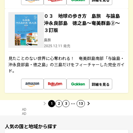
０３ 地球の歩き方 島旅 与論島
沖永良部島 徳之島～奄美群島②～
３訂版
島旅
2025.12.11 発売
見たことのない世界に心奪われる！ 奄美群島南部「与論島・
沖永良部島・徳之島」の三島だけをフィーチャーした完全ガイ
ド。
詳細を見る
…
1
2
3
13
AD
AD
人気の国と地域から探す