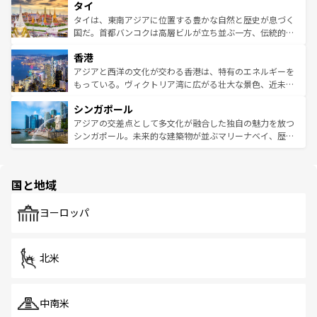
タイ
リティに包まれながら、韓国の多彩な魅力を心ゆくまで味
急速な発展と共に伝統が息づく。ハノイの古い町並みやホ
わってみてほしい。 なお、新着の韓国情報は
コンテンツ一
ーチミン市のフランス統治時代の建物も、独特の雰囲気を
タイは、東南アジアに位置する豊かな自然と歴史が息づく
覧
を参照してほしい。
醸し出している。また、バラエティの豊かさとおいしさで
国だ。首都バンコクは高層ビルが立ち並ぶ一方、伝統的な
世界中の食通を魅了してやまないベトナム料理も魅力のひ
寺院や市場がいたるところに点在し、古きよき文化と現代
香港
とつ。フォーやバインミー、ベトナムコーヒーなどは、ぜ
の活気が交差している。北部ではチェンマイなどの山岳地
ひ現地で味わいたい。どの地域を訪れてもあたたかい人々
帯で自然と触れ合い、南部ではプーケットやクラビの美し
アジアと西洋の文化が交わる香港は、特有のエネルギーを
が旅行者を迎えてくれるので、きっと忘れられない旅にな
いビーチでリゾート気分を楽しむことができる。タイ料理
もっている。ヴィクトリア湾に広がる壮大な景色、近未来
るはずだ。 なお、新着のベトナム情報は
コンテンツ一覧
を
は世界的に有名で、屋台から高級レストランまで味覚を刺
的なアートスポット、そして歴史と現代が融合した町並
参照してほしい。
シンガポール
激する。気候は一年中温暖で、どの季節にも異なる楽しみ
み、どこを訪れても感動するはず。観光スポットが密集し
が待っている。親しみやすいタイの人々、仏教を中心とし
ており、効率よく見どころを回れるのも魅力。息をのむよ
アジアの交差点として多文化が融合した独自の魅力を放つ
た文化、そして多様な観光資源が、訪れる旅人を魅了し続
うな絶景から文化的な体験まで、香港を存分に楽しみ尽く
シンガポール。未来的な建築物が並ぶマリーナベイ、歴史
ける。 なお、新着のタイ情報は
コンテンツ一覧
を参照して
そう。 なお、新着の香港情報は
コンテンツ一覧
を参照して
と伝統を感じられるエスニックタウン、多数の緑豊かな公
ほしい。
ほしい。
園や自然保護区など、自然が調和した近代的な景観と文化
の多様性あふれるカラフルな町は、どこを歩いても新しい
国と地域
発見がある。さらに、治安のよさや充実した公共交通機関
も、旅行者にとっては魅力的なポイント。グルメも豊富
で、ホーカーズは地元の風情を楽しめる外せないスポット
ヨーロッパ
だ。訪れる人を飽きさせないシンガポールで、多様な魅力
を体感しよう。 なお、新着のシンガポール情報は
コンテン
ツ一覧
を参照してほしい。
北米
中南米