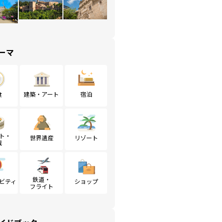
ーマ
食
建築・アート
宿泊
ト・
世界遺産
リゾート
戦
鉄道・
ビティ
ショップ
フライト