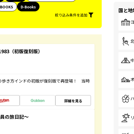
BOOKS
D-Books
国と地
絞り込み条件を追加
-1983（初版復刻版）
球の歩き方インドの初版が復刻版で再登場！ 当時
詳細を見る
社員の旅日記～