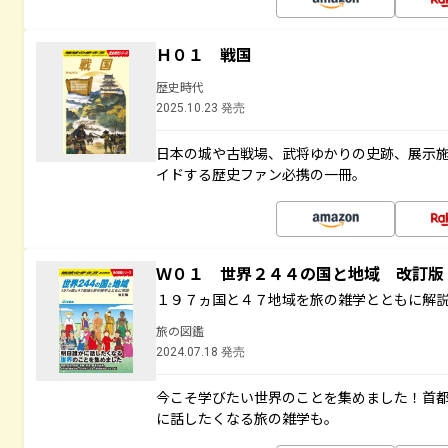
Ｈ０１ 戦国
歴史時代
2025.10.23 発売
日本の城や古戦場、武将ゆかりの史跡、展示
イドする歴史ファン必携の一冊。
Ｗ０１ 世界２４４の国と地域 改訂版
１９７ヵ国と４７地域を旅の雑学とともに解
旅の図鑑
2024.07.18 発売
今こそ学びたい世界のことを集めました！首
に話したくなる旅の雑学も。