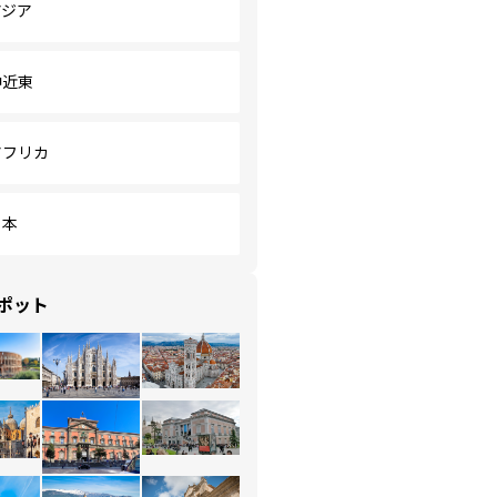
アジア
中近東
アフリカ
日本
ポット