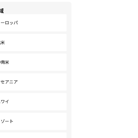
域
ヨーロッパ
北米
中南米
オセアニア
ハワイ
リゾート