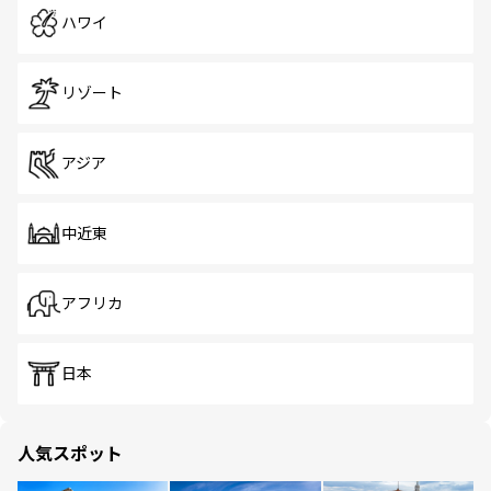
ハワイ
リゾート
アジア
中近東
アフリカ
日本
人気スポット