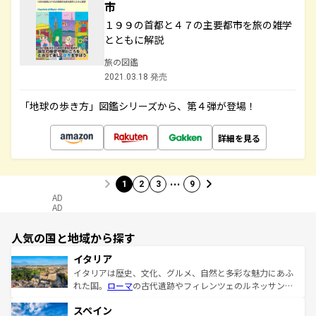
市
１９９の首都と４７の主要都市を旅の雑学
とともに解説
旅の図鑑
2021.03.18 発売
「地球の歩き方」図鑑シリーズから、第４弾が登場！
詳細を見る
…
1
2
3
9
AD
AD
人気の国と地域から探す
イタリア
イタリアは歴史、文化、グルメ、自然と多彩な魅力にあふ
れた国。
ローマ
の古代遺跡やフィレンツェのルネッサンス
美術、ヴェネツィアの運河など、歴史あるスポットはもち
スペイン
ろん、トスカーナの美しい田園風景やアマルフィ海岸の絶