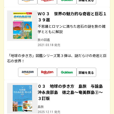
Ｗ０３ 世界の魅力的な奇岩と巨石１
３９選
不思議とロマンに満ちた岩石の謎を旅の雑
学とともに解説
旅の図鑑
2021.03.18 発売
「地球の歩き方」図鑑シリーズ第３弾は、謎だらけの奇岩と巨
石の世界！
詳細を見る
０３ 地球の歩き方 島旅 与論島
沖永良部島 徳之島～奄美群島②～
３訂版
島旅
2025.12.11 発売