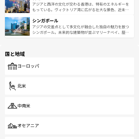
ひ現地で味わいたい。どの地域を訪れてもあたたかい人々
帯で自然と触れ合い、南部ではプーケットやクラビの美し
アジアと西洋の文化が交わる香港は、特有のエネルギーを
が旅行者を迎えてくれるので、きっと忘れられない旅にな
いビーチでリゾート気分を楽しむことができる。タイ料理
もっている。ヴィクトリア湾に広がる壮大な景色、近未来
るはずだ。 なお、新着のベトナム情報は
コンテンツ一覧
を
は世界的に有名で、屋台から高級レストランまで味覚を刺
的なアートスポット、そして歴史と現代が融合した町並
参照してほしい。
シンガポール
激する。気候は一年中温暖で、どの季節にも異なる楽しみ
み、どこを訪れても感動するはず。観光スポットが密集し
が待っている。親しみやすいタイの人々、仏教を中心とし
ており、効率よく見どころを回れるのも魅力。息をのむよ
アジアの交差点として多文化が融合した独自の魅力を放つ
た文化、そして多様な観光資源が、訪れる旅人を魅了し続
うな絶景から文化的な体験まで、香港を存分に楽しみ尽く
シンガポール。未来的な建築物が並ぶマリーナベイ、歴史
ける。 なお、新着のタイ情報は
コンテンツ一覧
を参照して
そう。 なお、新着の香港情報は
コンテンツ一覧
を参照して
と伝統を感じられるエスニックタウン、多数の緑豊かな公
ほしい。
ほしい。
園や自然保護区など、自然が調和した近代的な景観と文化
の多様性あふれるカラフルな町は、どこを歩いても新しい
国と地域
発見がある。さらに、治安のよさや充実した公共交通機関
も、旅行者にとっては魅力的なポイント。グルメも豊富
で、ホーカーズは地元の風情を楽しめる外せないスポット
ヨーロッパ
だ。訪れる人を飽きさせないシンガポールで、多様な魅力
を体感しよう。 なお、新着のシンガポール情報は
コンテン
ツ一覧
を参照してほしい。
北米
中南米
オセアニア