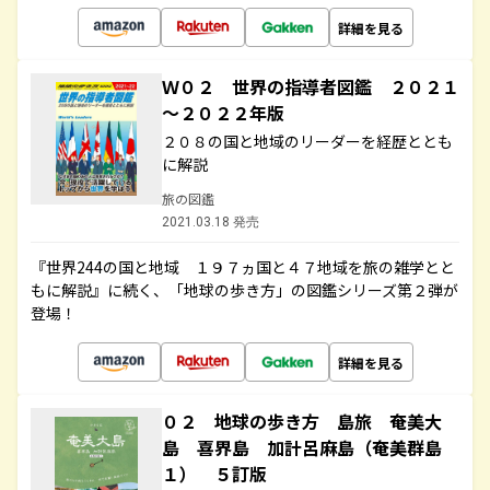
詳細を見る
Ｗ０２ 世界の指導者図鑑 ２０２１
～２０２２年版
２０８の国と地域のリーダーを経歴ととも
に解説
旅の図鑑
2021.03.18 発売
『世界244の国と地域 １９７ヵ国と４７地域を旅の雑学とと
もに解説』に続く、「地球の歩き方」の図鑑シリーズ第２弾が
登場！
詳細を見る
０２ 地球の歩き方 島旅 奄美大
島 喜界島 加計呂麻島（奄美群島
１） ５訂版