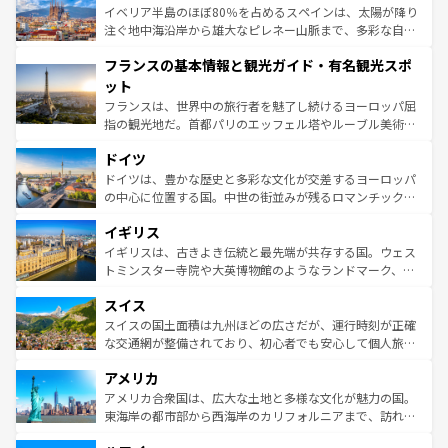
景など、自然景観も見逃せない。観光の合間には、本場の
イベリア半島のほぼ80％を占めるスペインは、太陽が降り
ピザやパスタなど、絶品のイタリア料理を堪能することも
注ぐ地中海沿岸から雄大なピレネー山脈まで、多彩な自然
できる。朝目覚めてから夜眠るまで、すべての瞬間を楽し
と文化が詰まったヨーロッパ屈指の旅行先だ。多様な地域
フランスの基本情報と観光ガイド・有名観光スポ
ませてくれるイタリアで、忘れられない旅をしてみよう！
文化が根付くこの国では、情熱的なフラメンコ、熱気あふ
なお、新着のイタリア情報は
コンテンツ一覧
を参照してほ
れる闘牛、そして美味しいタパスが生活の一部となってい
ット
しい。
る。首都マドリードの洗練された雰囲気や、バルセロナの
フランスは、世界中の旅行者を魅了し続けるヨーロッパ屈
アートに溢れた街角から、地方では古代ローマ遺跡や中世
指の観光地だ。首都パリのエッフェル塔やルーブル美術館
の城塞都市、穏やかなビーチリゾートまで多彩な表情を見
といった象徴的なスポットから、田舎町の古風な美しさま
せる。地方によって風土や気候が異なるスペインはその個
ドイツ
で、幅広い魅力が詰まっている。華麗な宮殿、歴史的な大
性で訪れる人を魅了する。 なお、新着のスペイン情報は
コ
聖堂、美しいビーチ、そして豊かな自然が、訪れる者を心
ドイツは、豊かな歴史と多彩な文化が交差するヨーロッパ
ンテンツ一覧
を参照してほしい。
から魅了する。また、フランスは美食の国としても知ら
の中心に位置する国。中世の街並みが残るロマンチック街
れ、フランス料理はユネスコ無形文化遺産にも登録されて
道から、未来を先取りするようなモダンな都市まで多様な
イギリス
いる。シャンパンの発祥地であるランス、プロヴァンスの
顔を持つこの国は、どこを歩いても飽きることがない。ベ
香り高いラベンダー畑など、多彩な楽しみ方が可能だ。さ
ルリンの文化的活気、バイエルン州のアルプスの絶景、そ
イギリスは、古きよき伝統と最先端が共存する国。ウェス
らに、パリ以外の地域にも魅力が溢れており、どの街角に
してライン川沿いのワイン畑といった風景は必見。ビール
トミンスター寺院や大英博物館のようなランドマーク、歴
も豊かな歴史と文化が息づいている。パリ以外の個性あふ
とソーセージを味わいながら地元の人と過ごす楽しい時間
史ある大学都市、美しい丘陵地帯や牧歌的な風景など、エ
れる地方に足を運ぶとそれぞれで全く異なる文化を体験で
スイス
は、お酒好きな人にはぜひ体験してほしい。 なお、新着の
リアごとに異なる魅力がある。また、優雅なアフタヌーン
きるだろう。 なお、新着のフランス情報は
コンテンツ一覧
ドイツ情報は
コンテンツ一覧
を参照してほしい。
ティー、ビール好きにはたまらない英国パブ、サッカー観
スイスの国土面積は九州ほどの広さだが、運行時刻が正確
を参照してほしい。
戦など、本場だからこそできる体験も豊富。イギリスを旅
な交通網が整備されており、初心者でも安心して個人旅行
して楽しみつくそう。 なお、新着のイギリス情報は
コンテ
を楽しめる。日本同様に時刻表どおりの旅が可能だ。中世
アメリカ
ンツ一覧
を参照してほしい。
の建物がそのまま残る町や、スイスならではのユニークな
博物館もあり、アルプス観光だけでなく町歩きも満喫する
アメリカ合衆国は、広大な土地と多様な文化が魅力の国。
ことができる。国民の所得が高いため物価も高いが、旅行
東海岸の都市部から西海岸のカリフォルニアまで、訪れる
者向けの交通パス提供のサービスもあり、うまく活用すれ
場所ごとに異なる風景と体験が待っている。ニューヨーク