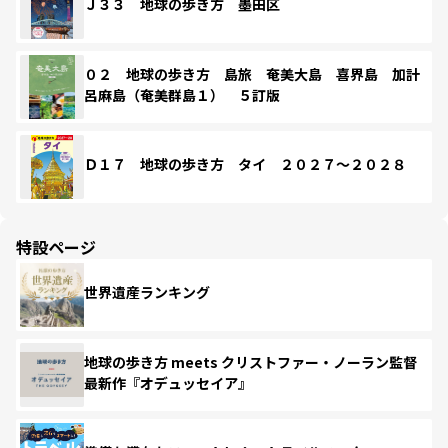
Ｊ３３ 地球の歩き方 墨田区
０２ 地球の歩き方 島旅 奄美大島 喜界島 加計
呂麻島（奄美群島１） ５訂版
Ｄ１７ 地球の歩き方 タイ ２０２７～２０２８
特設ページ
世界遺産ランキング
地球の歩き方 meets クリストファー・ノーラン監督
最新作『オデュッセイア』