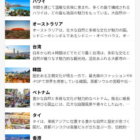
ハワイ
ば市内交通費無料で観光を楽しむこともできる。 なお、新
のような巨大都市は、観光、ショッピング、エンターテイ
着のスイス情報は
コンテンツ一覧
を参照してほしい。
ンメントが詰まった刺激的なスポットだ。一方、アメリカ
年間を通じて温暖な気候に恵まれ、多くの島で構成される
西部には大自然が広がり、グランドキャニオンやイエロー
ハワイは、どの島も独自の魅力をもっている。大自然の神
ストーン国立公園といった絶景が堪能できる。さらに、南
秘を感じたいなら、火山が生み出した壮大な景観を誇るハ
オーストラリア
部のニューオーリンズでは、音楽と美食が融合した独特の
ワイ島は見逃せない。また、定番の観光地といえばオアフ
文化が魅力。旅行者はアメリカの各地域で異なる魅力を楽
島だが、静かな自然を求めるならマウイ島やカウアイ島が
オーストラリアは、壮大な自然と多様な文化が魅力の国。
しみながら、その多様性と豊かな歴史を感じることができ
おすすめ。エメラルドグリーンに輝く海をはじめ、豊かな
シドニーのシンボルであるシドニー・オペラハウス、オー
るだろう。車でのロードトリップや列車の旅も、アメリカ
文化や歴史が息づいている。「アロハスピリット」と呼ば
ストラリア東海岸北部に広がる大サンゴ礁地帯グレートバ
ならではの贅沢な旅のスタイルだ。 なお、新着のアメリカ
台湾
れるおもてなしの心で訪れる人々を迎えてくれるハワイの
リアリーフや大陸中央部にそびえるウルル（エアーズロッ
情報は
コンテンツ一覧
を参照してほしい。
人々、おいしいローカルフードやハワイアンミュージッ
ク）、タスマニアの美しい原生林やケアンズの熱帯雨林な
日本から約４時間ほどでたどり着く台湾は、多彩な文化と
ク、伝統的なフラダンスなど、すべてがハワイの魅力を彩
ど、見どころがたくさん。また、カフェやワイン、オージ
自然が織りなす魅力的な観光地。活気あふれる大都市の台
っている。訪れるたびに新しい発見と感動が待っているハ
ービーフなどの食文化も豊かで、美味しいものであふれて
北やノスタルジックな町並みが人気な九份（ジォウフェ
ワイを、存分に味わってほしい。 なお、新着のハワイ情報
韓国
いる。アクティビティも充実しており、サーフィンやダイ
ン）、静ひつな山岳地帯である台湾東部など、都市の喧騒
は
コンテンツ一覧
を参照してほしい。
ビング、ハイキングなど、アウトドア好きにはたまらな
と山間の静けさが共存しており、訪れる人に新しい発見と
歴史ある王朝文化が残る一方で、最先端のファッションやK
い。オーストラリアの多彩な魅力を存分に味わいつくそ
驚きをもたらしてくれる。また、奥深い台湾の食文化も魅
-POPで世界を席巻している韓国。首都ソウルの宮殿や伝統
う。 なお、新着のオーストラリア情報は
コンテンツ一覧
を
力で、夜市などの屋台グルメから高級料理、ヘルシーで美
家屋が並ぶエリアでは韓国の歴史と文化に浸ることがで
参照してほしい。
ベトナム
容にもいいと評判のスイーツなど、バラエティ豊かな料理
き、地方に足を延ばせば四季折々の自然美を楽しむことが
が味わえる。 なお、新着の台湾情報は
コンテンツ一覧
を参
できる。そして、キムチや焼肉、絶品のストリートフード
豊かな自然と多様な文化が魅力的なベトナム。南北に細長
照してほしい。
まで、さまざまな韓国料理が待っている。夜には、韓国な
く伸びる国土には、広大な田園風景や青々とした山々、世
らではのナイトライフも堪能できる。あたたかいホスピタ
界遺産に登録された壮大な自然景観が点在し、都市部では
タイ
リティに包まれながら、韓国の多彩な魅力を心ゆくまで味
急速な発展と共に伝統が息づく。ハノイの古い町並みやホ
わってみてほしい。 なお、新着の韓国情報は
コンテンツ一
ーチミン市のフランス統治時代の建物も、独特の雰囲気を
タイは、東南アジアに位置する豊かな自然と歴史が息づく
覧
を参照してほしい。
醸し出している。また、バラエティの豊かさとおいしさで
国だ。首都バンコクは高層ビルが立ち並ぶ一方、伝統的な
世界中の食通を魅了してやまないベトナム料理も魅力のひ
寺院や市場がいたるところに点在し、古きよき文化と現代
香港
とつ。フォーやバインミー、ベトナムコーヒーなどは、ぜ
の活気が交差している。北部ではチェンマイなどの山岳地