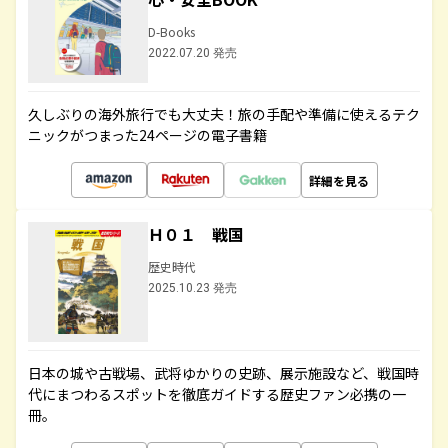
D-Books
2022.07.20 発売
久しぶりの海外旅行でも大丈夫！旅の手配や準備に使えるテク
ニックがつまった24ページの電子書籍
詳細を見る
Ｈ０１ 戦国
歴史時代
2025.10.23 発売
日本の城や古戦場、武将ゆかりの史跡、展示施設など、戦国時
代にまつわるスポットを徹底ガイドする歴史ファン必携の一
冊。