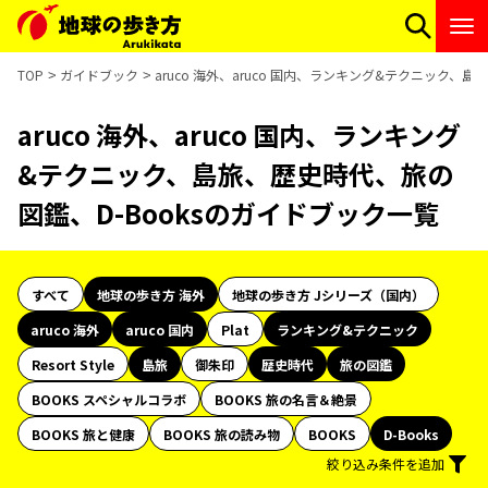
TOP
ガイドブック
aruco 海外、aruco 国内、ランキング&テクニック、
aruco 海外、aruco 国内、ランキング
&テクニック、島旅、歴史時代、旅の
図鑑、D-Booksのガイドブック一覧
すべて
地球の歩き方 海外
地球の歩き方 Jシリーズ（国内）
aruco 海外
aruco 国内
Plat
ランキング&テクニック
Resort Style
島旅
御朱印
歴史時代
旅の図鑑
BOOKS スペシャルコラボ
BOOKS 旅の名言＆絶景
BOOKS 旅と健康
BOOKS 旅の読み物
BOOKS
D-Books
絞り込み条件を追加