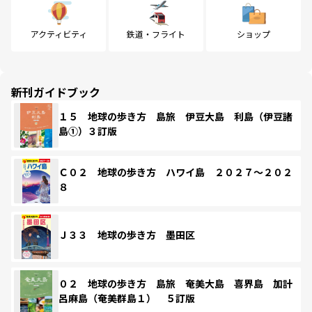
アクティビティ
鉄道・フライト
ショップ
新刊ガイドブック
１５ 地球の歩き方 島旅 伊豆大島 利島（伊豆諸
島①）３訂版
Ｃ０２ 地球の歩き方 ハワイ島 ２０２７～２０２
８
Ｊ３３ 地球の歩き方 墨田区
０２ 地球の歩き方 島旅 奄美大島 喜界島 加計
呂麻島（奄美群島１） ５訂版