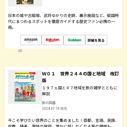
日本の城や古戦場、武将ゆかりの史跡、展示施設など、戦国時
代にまつわるスポットを徹底ガイドする歴史ファン必携の一
冊。
詳細を見る
AD
Ｗ０１ 世界２４４の国と地域 改訂
版
１９７ヵ国と４７地域を旅の雑学とともに
解説
旅の図鑑
2024.07.18 発売
今こそ学びたい世界のことを集めました！首都、言語、民族、
宗教、特長、現地の挨拶、誰かに話したくなる旅の雑学も。