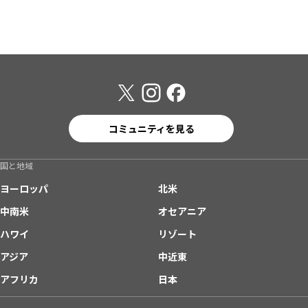
コミュニティを見る
国と地域
ヨーロッパ
北米
中南米
オセアニア
ハワイ
リゾート
アジア
中近東
アフリカ
日本