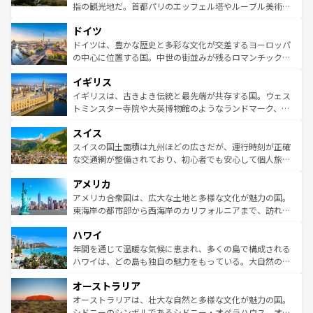
アートに溢れた街角から、地方では古代ローマ遺跡や中世
指の観光地だ。首都パリのエッフェル塔やルーブル美術館
の城塞都市、穏やかなビーチリゾートまで多彩な表情を見
といった象徴的なスポットから、田舎町の古風な美しさま
せる。地方によって風土や気候が異なるスペインはその個
ドイツ
で、幅広い魅力が詰まっている。華麗な宮殿、歴史的な大
性で訪れる人を魅了する。 なお、新着のスペイン情報は
コ
聖堂、美しいビーチ、そして豊かな自然が、訪れる者を心
ドイツは、豊かな歴史と多彩な文化が交差するヨーロッパ
ンテンツ一覧
を参照してほしい。
から魅了する。また、フランスは美食の国としても知ら
の中心に位置する国。中世の街並みが残るロマンチック街
れ、フランス料理はユネスコ無形文化遺産にも登録されて
道から、未来を先取りするようなモダンな都市まで多様な
イギリス
いる。シャンパンの発祥地であるランス、プロヴァンスの
顔を持つこの国は、どこを歩いても飽きることがない。ベ
香り高いラベンダー畑など、多彩な楽しみ方が可能だ。さ
ルリンの文化的活気、バイエルン州のアルプスの絶景、そ
イギリスは、古きよき伝統と最先端が共存する国。ウェス
らに、パリ以外の地域にも魅力が溢れており、どの街角に
してライン川沿いのワイン畑といった風景は必見。ビール
トミンスター寺院や大英博物館のようなランドマーク、歴
も豊かな歴史と文化が息づいている。パリ以外の個性あふ
とソーセージを味わいながら地元の人と過ごす楽しい時間
史ある大学都市、美しい丘陵地帯や牧歌的な風景など、エ
れる地方に足を運ぶとそれぞれで全く異なる文化を体験で
スイス
は、お酒好きな人にはぜひ体験してほしい。 なお、新着の
リアごとに異なる魅力がある。また、優雅なアフタヌーン
きるだろう。 なお、新着のフランス情報は
コンテンツ一覧
ドイツ情報は
コンテンツ一覧
を参照してほしい。
ティー、ビール好きにはたまらない英国パブ、サッカー観
スイスの国土面積は九州ほどの広さだが、運行時刻が正確
を参照してほしい。
戦など、本場だからこそできる体験も豊富。イギリスを旅
な交通網が整備されており、初心者でも安心して個人旅行
して楽しみつくそう。 なお、新着のイギリス情報は
コンテ
を楽しめる。日本同様に時刻表どおりの旅が可能だ。中世
アメリカ
ンツ一覧
を参照してほしい。
の建物がそのまま残る町や、スイスならではのユニークな
博物館もあり、アルプス観光だけでなく町歩きも満喫する
アメリカ合衆国は、広大な土地と多様な文化が魅力の国。
ことができる。国民の所得が高いため物価も高いが、旅行
東海岸の都市部から西海岸のカリフォルニアまで、訪れる
者向けの交通パス提供のサービスもあり、うまく活用すれ
場所ごとに異なる風景と体験が待っている。ニューヨーク
ハワイ
ば市内交通費無料で観光を楽しむこともできる。 なお、新
のような巨大都市は、観光、ショッピング、エンターテイ
着のスイス情報は
コンテンツ一覧
を参照してほしい。
ンメントが詰まった刺激的なスポットだ。一方、アメリカ
年間を通じて温暖な気候に恵まれ、多くの島で構成される
西部には大自然が広がり、グランドキャニオンやイエロー
ハワイは、どの島も独自の魅力をもっている。大自然の神
ストーン国立公園といった絶景が堪能できる。さらに、南
秘を感じたいなら、火山が生み出した壮大な景観を誇るハ
オーストラリア
部のニューオーリンズでは、音楽と美食が融合した独特の
ワイ島は見逃せない。また、定番の観光地といえばオアフ
文化が魅力。旅行者はアメリカの各地域で異なる魅力を楽
島だが、静かな自然を求めるならマウイ島やカウアイ島が
オーストラリアは、壮大な自然と多様な文化が魅力の国。
しみながら、その多様性と豊かな歴史を感じることができ
おすすめ。エメラルドグリーンに輝く海をはじめ、豊かな
シドニーのシンボルであるシドニー・オペラハウス、オー