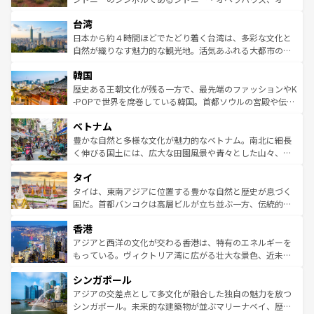
るだろう。車でのロードトリップや列車の旅も、アメリカ
文化や歴史が息づいている。「アロハスピリット」と呼ば
ストラリア東海岸北部に広がる大サンゴ礁地帯グレートバ
ならではの贅沢な旅のスタイルだ。 なお、新着のアメリカ
台湾
れるおもてなしの心で訪れる人々を迎えてくれるハワイの
リアリーフや大陸中央部にそびえるウルル（エアーズロッ
情報は
コンテンツ一覧
を参照してほしい。
人々、おいしいローカルフードやハワイアンミュージッ
ク）、タスマニアの美しい原生林やケアンズの熱帯雨林な
日本から約４時間ほどでたどり着く台湾は、多彩な文化と
ク、伝統的なフラダンスなど、すべてがハワイの魅力を彩
ど、見どころがたくさん。また、カフェやワイン、オージ
自然が織りなす魅力的な観光地。活気あふれる大都市の台
っている。訪れるたびに新しい発見と感動が待っているハ
ービーフなどの食文化も豊かで、美味しいものであふれて
北やノスタルジックな町並みが人気な九份（ジォウフェ
ワイを、存分に味わってほしい。 なお、新着のハワイ情報
韓国
いる。アクティビティも充実しており、サーフィンやダイ
ン）、静ひつな山岳地帯である台湾東部など、都市の喧騒
は
コンテンツ一覧
を参照してほしい。
ビング、ハイキングなど、アウトドア好きにはたまらな
と山間の静けさが共存しており、訪れる人に新しい発見と
歴史ある王朝文化が残る一方で、最先端のファッションやK
い。オーストラリアの多彩な魅力を存分に味わいつくそ
驚きをもたらしてくれる。また、奥深い台湾の食文化も魅
-POPで世界を席巻している韓国。首都ソウルの宮殿や伝統
う。 なお、新着のオーストラリア情報は
コンテンツ一覧
を
力で、夜市などの屋台グルメから高級料理、ヘルシーで美
家屋が並ぶエリアでは韓国の歴史と文化に浸ることがで
参照してほしい。
ベトナム
容にもいいと評判のスイーツなど、バラエティ豊かな料理
き、地方に足を延ばせば四季折々の自然美を楽しむことが
が味わえる。 なお、新着の台湾情報は
コンテンツ一覧
を参
できる。そして、キムチや焼肉、絶品のストリートフード
豊かな自然と多様な文化が魅力的なベトナム。南北に細長
照してほしい。
まで、さまざまな韓国料理が待っている。夜には、韓国な
く伸びる国土には、広大な田園風景や青々とした山々、世
らではのナイトライフも堪能できる。あたたかいホスピタ
界遺産に登録された壮大な自然景観が点在し、都市部では
タイ
リティに包まれながら、韓国の多彩な魅力を心ゆくまで味
急速な発展と共に伝統が息づく。ハノイの古い町並みやホ
わってみてほしい。 なお、新着の韓国情報は
コンテンツ一
ーチミン市のフランス統治時代の建物も、独特の雰囲気を
タイは、東南アジアに位置する豊かな自然と歴史が息づく
覧
を参照してほしい。
醸し出している。また、バラエティの豊かさとおいしさで
国だ。首都バンコクは高層ビルが立ち並ぶ一方、伝統的な
世界中の食通を魅了してやまないベトナム料理も魅力のひ
寺院や市場がいたるところに点在し、古きよき文化と現代
香港
とつ。フォーやバインミー、ベトナムコーヒーなどは、ぜ
の活気が交差している。北部ではチェンマイなどの山岳地
ひ現地で味わいたい。どの地域を訪れてもあたたかい人々
帯で自然と触れ合い、南部ではプーケットやクラビの美し
アジアと西洋の文化が交わる香港は、特有のエネルギーを
が旅行者を迎えてくれるので、きっと忘れられない旅にな
いビーチでリゾート気分を楽しむことができる。タイ料理
もっている。ヴィクトリア湾に広がる壮大な景色、近未来
るはずだ。 なお、新着のベトナム情報は
コンテンツ一覧
を
は世界的に有名で、屋台から高級レストランまで味覚を刺
的なアートスポット、そして歴史と現代が融合した町並
参照してほしい。
シンガポール
激する。気候は一年中温暖で、どの季節にも異なる楽しみ
み、どこを訪れても感動するはず。観光スポットが密集し
が待っている。親しみやすいタイの人々、仏教を中心とし
ており、効率よく見どころを回れるのも魅力。息をのむよ
アジアの交差点として多文化が融合した独自の魅力を放つ
た文化、そして多様な観光資源が、訪れる旅人を魅了し続
うな絶景から文化的な体験まで、香港を存分に楽しみ尽く
シンガポール。未来的な建築物が並ぶマリーナベイ、歴史