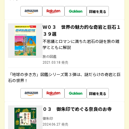
詳細を見る
Ｗ０３ 世界の魅力的な奇岩と巨石１
３９選
不思議とロマンに満ちた岩石の謎を旅の雑
学とともに解説
旅の図鑑
2021.03.18 発売
「地球の歩き方」図鑑シリーズ第３弾は、謎だらけの奇岩と巨
石の世界！
詳細を見る
０３ 御朱印でめぐる奈良のお寺
御朱印
2024.06.27 発売