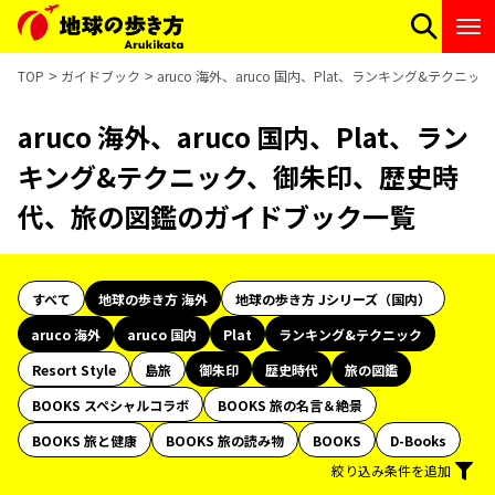
TOP
ガイドブック
aruco 海外、aruco 国内、Plat、ランキング&テ
aruco 海外、aruco 国内、Plat、ラン
キング&テクニック、御朱印、歴史時
代、旅の図鑑のガイドブック一覧
すべて
地球の歩き方 海外
地球の歩き方 Jシリーズ（国内）
aruco 海外
aruco 国内
Plat
ランキング&テクニック
Resort Style
島旅
御朱印
歴史時代
旅の図鑑
BOOKS スペシャルコラボ
BOOKS 旅の名言＆絶景
BOOKS 旅と健康
BOOKS 旅の読み物
BOOKS
D-Books
絞り込み条件を追加