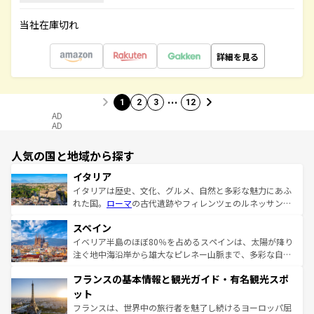
当社在庫切れ
詳細を見る
…
1
2
3
12
AD
AD
人気の国と地域から探す
イタリア
イタリアは歴史、文化、グルメ、自然と多彩な魅力にあふ
れた国。
ローマ
の古代遺跡やフィレンツェのルネッサンス
美術、ヴェネツィアの運河など、歴史あるスポットはもち
スペイン
ろん、トスカーナの美しい田園風景やアマルフィ海岸の絶
景など、自然景観も見逃せない。観光の合間には、本場の
イベリア半島のほぼ80％を占めるスペインは、太陽が降り
ピザやパスタなど、絶品のイタリア料理を堪能することも
注ぐ地中海沿岸から雄大なピレネー山脈まで、多彩な自然
できる。朝目覚めてから夜眠るまで、すべての瞬間を楽し
と文化が詰まったヨーロッパ屈指の旅行先だ。多様な地域
フランスの基本情報と観光ガイド・有名観光スポ
ませてくれるイタリアで、忘れられない旅をしてみよう！
文化が根付くこの国では、情熱的なフラメンコ、熱気あふ
なお、新着のイタリア情報は
コンテンツ一覧
を参照してほ
れる闘牛、そして美味しいタパスが生活の一部となってい
ット
しい。
る。首都マドリードの洗練された雰囲気や、バルセロナの
フランスは、世界中の旅行者を魅了し続けるヨーロッパ屈