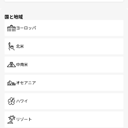
ける。 なお、新着のタイ情報は
コンテンツ一覧
を参照して
そう。 なお、新着の香港情報は
コンテンツ一覧
を参照して
と伝統を感じられるエスニックタウン、多数の緑豊かな公
ほしい。
ほしい。
園や自然保護区など、自然が調和した近代的な景観と文化
の多様性あふれるカラフルな町は、どこを歩いても新しい
国と地域
発見がある。さらに、治安のよさや充実した公共交通機関
も、旅行者にとっては魅力的なポイント。グルメも豊富
で、ホーカーズは地元の風情を楽しめる外せないスポット
ヨーロッパ
だ。訪れる人を飽きさせないシンガポールで、多様な魅力
を体感しよう。 なお、新着のシンガポール情報は
コンテン
ツ一覧
を参照してほしい。
北米
中南米
オセアニア
ハワイ
リゾート