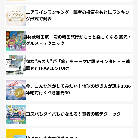
エアラインランキング 読者の投票をもとにランキン
グ形式で発表
Next韓国旅 次の韓国旅行がもっと楽しくなる 旅先・
グルメ・テクニック
旬な“あの人”が「旅」をテーマに語るインタビュー連
載 MY TRAVEL STORY
今、こんな旅がしてみたい！地球の歩き方が選ぶ2026
年絶対行くべき旅先30
コスパもタイパもかなえる！賢者の旅テクニック