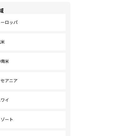
域
ヨーロッパ
北米
中南米
オセアニア
ハワイ
リゾート