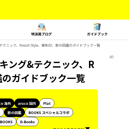
特派員ブログ
ガイドブック
グ&テクニック、Resort Style、御朱印、旅の図鑑のガイドブック一覧
AD
、ランキング&テクニック、R
の図鑑のガイドブック一覧
co 海外
aruco 国内
Plat
代
旅の図鑑
BOOKS スペシャルコラボ
BOOKS
D-Books