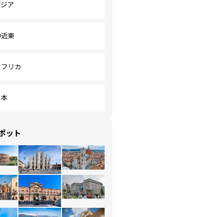
アジア
中近東
アフリカ
日本
ポット