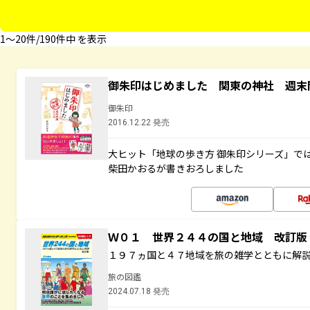
1〜20件/190件中 を表示
御朱印はじめました 関東の神社 週末
御朱印
2016.12.22 発売
大ヒット「地球の歩き方 御朱印シリーズ」で
柴田かおるが書きおろしました
Ｗ０１ 世界２４４の国と地域 改訂版
１９７ヵ国と４７地域を旅の雑学とともに解
旅の図鑑
2024.07.18 発売