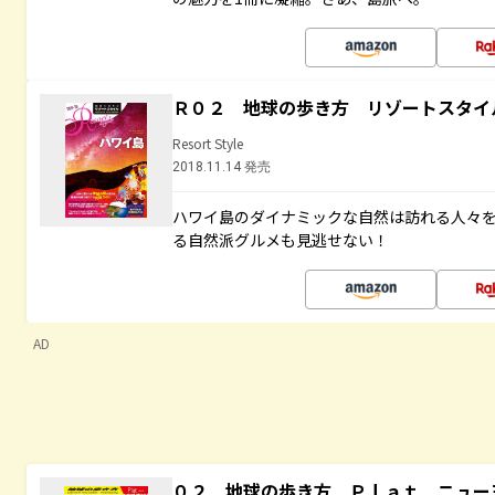
Ｒ０２ 地球の歩き方 リゾートスタイ
Resort Style
2018.11.14 発売
ハワイ島のダイナミックな自然は訪れる人々
る自然派グルメも見逃せない！
AD
０２ 地球の歩き方 Ｐｌａｔ ニュー