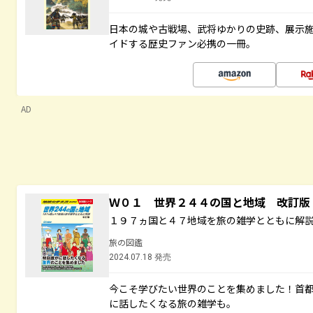
日本の城や古戦場、武将ゆかりの史跡、展示
イドする歴史ファン必携の一冊。
AD
Ｗ０１ 世界２４４の国と地域 改訂版
１９７ヵ国と４７地域を旅の雑学とともに解
旅の図鑑
2024.07.18 発売
今こそ学びたい世界のことを集めました！首
に話したくなる旅の雑学も。