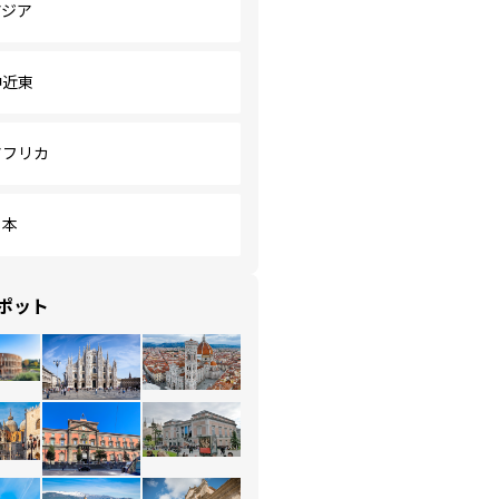
アジア
中近東
アフリカ
日本
ポット