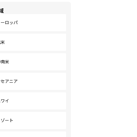
域
ヨーロッパ
北米
中南米
オセアニア
ハワイ
リゾート