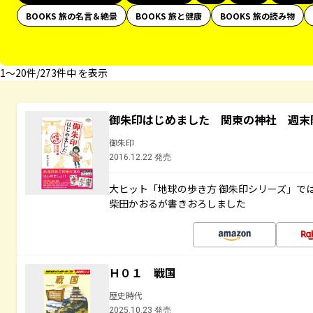
BOOKS 旅の名言＆絶景
BOOKS 旅と健康
BOOKS 旅の読み物
1〜20件/273件中 を表示
御朱印はじめました 関東の神社 週末
御朱印
2016.12.22 発売
大ヒット「地球の歩き方 御朱印シリーズ」で
柴田かおるが書きおろしました
Ｈ０１ 戦国
歴史時代
2025.10.23 発売