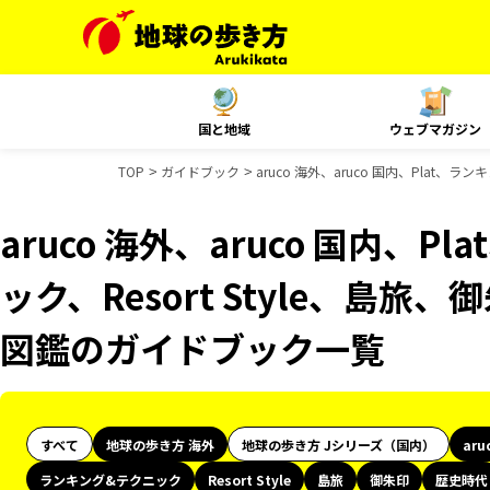
国と地域
ウェブマガジン
TOP
ガイドブック
aruco 海外、aruco 国内、Plat
aruco 海外、aruco 国内、
ック、Resort Style、島
図鑑のガイドブック一覧
すべて
地球の歩き方 海外
地球の歩き方 Jシリーズ（国内）
aru
ランキング&テクニック
Resort Style
島旅
御朱印
歴史時代