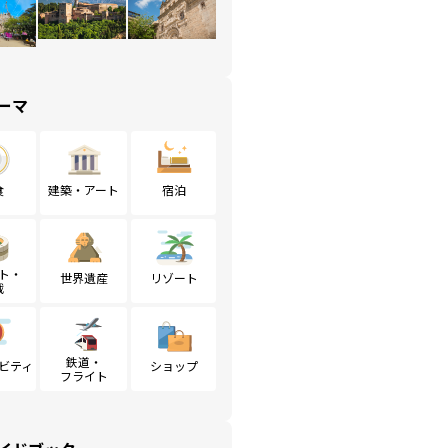
ーマ
食
建築・アート
宿泊
ト・
世界遺産
リゾート
戦
鉄道・
ビティ
ショップ
フライト