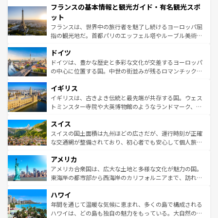
フランスの基本情報と観光ガイド・有名観光スポ
ませてくれるイタリアで、忘れられない旅をしてみよう！
文化が根付くこの国では、情熱的なフラメンコ、熱気あふ
なお、新着のイタリア情報は
コンテンツ一覧
を参照してほ
れる闘牛、そして美味しいタパスが生活の一部となってい
ット
しい。
る。首都マドリードの洗練された雰囲気や、バルセロナの
フランスは、世界中の旅行者を魅了し続けるヨーロッパ屈
アートに溢れた街角から、地方では古代ローマ遺跡や中世
指の観光地だ。首都パリのエッフェル塔やルーブル美術館
の城塞都市、穏やかなビーチリゾートまで多彩な表情を見
といった象徴的なスポットから、田舎町の古風な美しさま
せる。地方によって風土や気候が異なるスペインはその個
ドイツ
で、幅広い魅力が詰まっている。華麗な宮殿、歴史的な大
性で訪れる人を魅了する。 なお、新着のスペイン情報は
コ
聖堂、美しいビーチ、そして豊かな自然が、訪れる者を心
ドイツは、豊かな歴史と多彩な文化が交差するヨーロッパ
ンテンツ一覧
を参照してほしい。
から魅了する。また、フランスは美食の国としても知ら
の中心に位置する国。中世の街並みが残るロマンチック街
れ、フランス料理はユネスコ無形文化遺産にも登録されて
道から、未来を先取りするようなモダンな都市まで多様な
イギリス
いる。シャンパンの発祥地であるランス、プロヴァンスの
顔を持つこの国は、どこを歩いても飽きることがない。ベ
香り高いラベンダー畑など、多彩な楽しみ方が可能だ。さ
ルリンの文化的活気、バイエルン州のアルプスの絶景、そ
イギリスは、古きよき伝統と最先端が共存する国。ウェス
らに、パリ以外の地域にも魅力が溢れており、どの街角に
してライン川沿いのワイン畑といった風景は必見。ビール
トミンスター寺院や大英博物館のようなランドマーク、歴
も豊かな歴史と文化が息づいている。パリ以外の個性あふ
とソーセージを味わいながら地元の人と過ごす楽しい時間
史ある大学都市、美しい丘陵地帯や牧歌的な風景など、エ
れる地方に足を運ぶとそれぞれで全く異なる文化を体験で
スイス
は、お酒好きな人にはぜひ体験してほしい。 なお、新着の
リアごとに異なる魅力がある。また、優雅なアフタヌーン
きるだろう。 なお、新着のフランス情報は
コンテンツ一覧
ドイツ情報は
コンテンツ一覧
を参照してほしい。
ティー、ビール好きにはたまらない英国パブ、サッカー観
スイスの国土面積は九州ほどの広さだが、運行時刻が正確
を参照してほしい。
戦など、本場だからこそできる体験も豊富。イギリスを旅
な交通網が整備されており、初心者でも安心して個人旅行
して楽しみつくそう。 なお、新着のイギリス情報は
コンテ
を楽しめる。日本同様に時刻表どおりの旅が可能だ。中世
アメリカ
ンツ一覧
を参照してほしい。
の建物がそのまま残る町や、スイスならではのユニークな
博物館もあり、アルプス観光だけでなく町歩きも満喫する
アメリカ合衆国は、広大な土地と多様な文化が魅力の国。
ことができる。国民の所得が高いため物価も高いが、旅行
東海岸の都市部から西海岸のカリフォルニアまで、訪れる
者向けの交通パス提供のサービスもあり、うまく活用すれ
場所ごとに異なる風景と体験が待っている。ニューヨーク
ハワイ
ば市内交通費無料で観光を楽しむこともできる。 なお、新
のような巨大都市は、観光、ショッピング、エンターテイ
着のスイス情報は
コンテンツ一覧
を参照してほしい。
ンメントが詰まった刺激的なスポットだ。一方、アメリカ
年間を通じて温暖な気候に恵まれ、多くの島で構成される
西部には大自然が広がり、グランドキャニオンやイエロー
ハワイは、どの島も独自の魅力をもっている。大自然の神