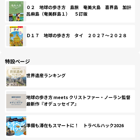
０２ 地球の歩き方 島旅 奄美大島 喜界島 加計
呂麻島（奄美群島１） ５訂版
Ｄ１７ 地球の歩き方 タイ ２０２７～２０２８
特設ページ
世界遺産ランキング
地球の歩き方 meets クリストファー・ノーラン監督
最新作『オデュッセイア』
準備も滞在もスマートに！ トラベルハック2026