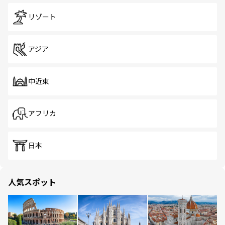
リゾート
アジア
中近東
アフリカ
日本
人気スポット