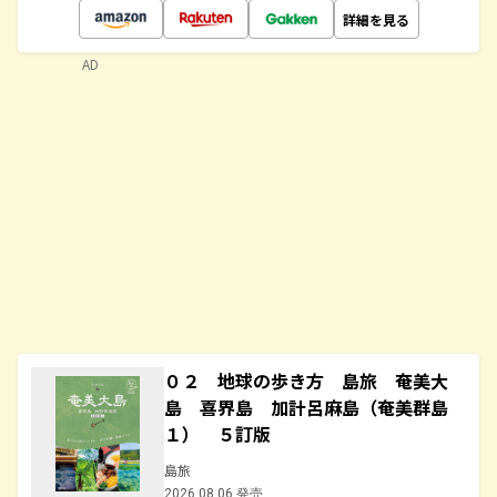
詳細を見る
AD
０２ 地球の歩き方 島旅 奄美大
島 喜界島 加計呂麻島（奄美群島
１） ５訂版
島旅
2026.08.06 発売