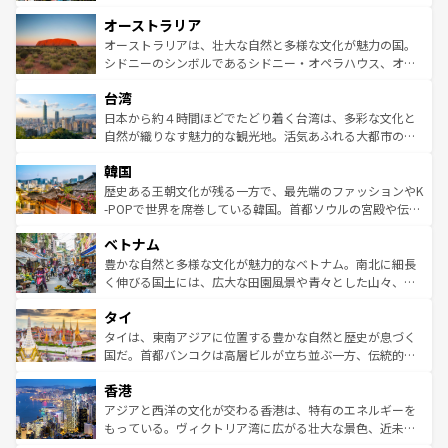
ストーン国立公園といった絶景が堪能できる。さらに、南
秘を感じたいなら、火山が生み出した壮大な景観を誇るハ
オーストラリア
部のニューオーリンズでは、音楽と美食が融合した独特の
ワイ島は見逃せない。また、定番の観光地といえばオアフ
文化が魅力。旅行者はアメリカの各地域で異なる魅力を楽
島だが、静かな自然を求めるならマウイ島やカウアイ島が
オーストラリアは、壮大な自然と多様な文化が魅力の国。
しみながら、その多様性と豊かな歴史を感じることができ
おすすめ。エメラルドグリーンに輝く海をはじめ、豊かな
シドニーのシンボルであるシドニー・オペラハウス、オー
るだろう。車でのロードトリップや列車の旅も、アメリカ
文化や歴史が息づいている。「アロハスピリット」と呼ば
ストラリア東海岸北部に広がる大サンゴ礁地帯グレートバ
ならではの贅沢な旅のスタイルだ。 なお、新着のアメリカ
台湾
れるおもてなしの心で訪れる人々を迎えてくれるハワイの
リアリーフや大陸中央部にそびえるウルル（エアーズロッ
情報は
コンテンツ一覧
を参照してほしい。
人々、おいしいローカルフードやハワイアンミュージッ
ク）、タスマニアの美しい原生林やケアンズの熱帯雨林な
日本から約４時間ほどでたどり着く台湾は、多彩な文化と
ク、伝統的なフラダンスなど、すべてがハワイの魅力を彩
ど、見どころがたくさん。また、カフェやワイン、オージ
自然が織りなす魅力的な観光地。活気あふれる大都市の台
っている。訪れるたびに新しい発見と感動が待っているハ
ービーフなどの食文化も豊かで、美味しいものであふれて
北やノスタルジックな町並みが人気な九份（ジォウフェ
ワイを、存分に味わってほしい。 なお、新着のハワイ情報
韓国
いる。アクティビティも充実しており、サーフィンやダイ
ン）、静ひつな山岳地帯である台湾東部など、都市の喧騒
は
コンテンツ一覧
を参照してほしい。
ビング、ハイキングなど、アウトドア好きにはたまらな
と山間の静けさが共存しており、訪れる人に新しい発見と
歴史ある王朝文化が残る一方で、最先端のファッションやK
い。オーストラリアの多彩な魅力を存分に味わいつくそ
驚きをもたらしてくれる。また、奥深い台湾の食文化も魅
-POPで世界を席巻している韓国。首都ソウルの宮殿や伝統
う。 なお、新着のオーストラリア情報は
コンテンツ一覧
を
力で、夜市などの屋台グルメから高級料理、ヘルシーで美
家屋が並ぶエリアでは韓国の歴史と文化に浸ることがで
参照してほしい。
ベトナム
容にもいいと評判のスイーツなど、バラエティ豊かな料理
き、地方に足を延ばせば四季折々の自然美を楽しむことが
が味わえる。 なお、新着の台湾情報は
コンテンツ一覧
を参
できる。そして、キムチや焼肉、絶品のストリートフード
豊かな自然と多様な文化が魅力的なベトナム。南北に細長
照してほしい。
まで、さまざまな韓国料理が待っている。夜には、韓国な
く伸びる国土には、広大な田園風景や青々とした山々、世
らではのナイトライフも堪能できる。あたたかいホスピタ
界遺産に登録された壮大な自然景観が点在し、都市部では
タイ
リティに包まれながら、韓国の多彩な魅力を心ゆくまで味
急速な発展と共に伝統が息づく。ハノイの古い町並みやホ
わってみてほしい。 なお、新着の韓国情報は
コンテンツ一
ーチミン市のフランス統治時代の建物も、独特の雰囲気を
タイは、東南アジアに位置する豊かな自然と歴史が息づく
覧
を参照してほしい。
醸し出している。また、バラエティの豊かさとおいしさで
国だ。首都バンコクは高層ビルが立ち並ぶ一方、伝統的な
世界中の食通を魅了してやまないベトナム料理も魅力のひ
寺院や市場がいたるところに点在し、古きよき文化と現代
香港
とつ。フォーやバインミー、ベトナムコーヒーなどは、ぜ
の活気が交差している。北部ではチェンマイなどの山岳地
ひ現地で味わいたい。どの地域を訪れてもあたたかい人々
帯で自然と触れ合い、南部ではプーケットやクラビの美し
アジアと西洋の文化が交わる香港は、特有のエネルギーを
が旅行者を迎えてくれるので、きっと忘れられない旅にな
いビーチでリゾート気分を楽しむことができる。タイ料理
もっている。ヴィクトリア湾に広がる壮大な景色、近未来
るはずだ。 なお、新着のベトナム情報は
コンテンツ一覧
を
は世界的に有名で、屋台から高級レストランまで味覚を刺
的なアートスポット、そして歴史と現代が融合した町並