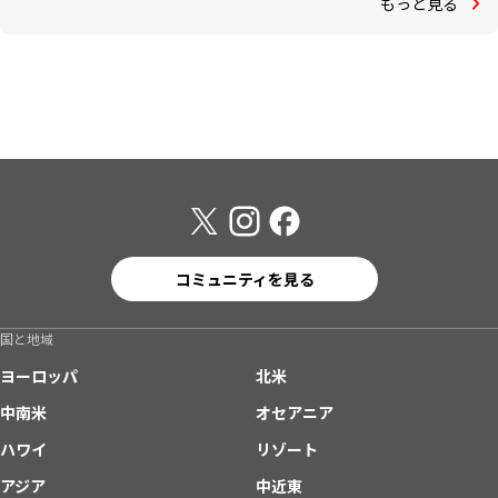
もっと見る
コミュニティを見る
国と地域
ヨーロッパ
北米
中南米
オセアニア
ハワイ
リゾート
アジア
中近東