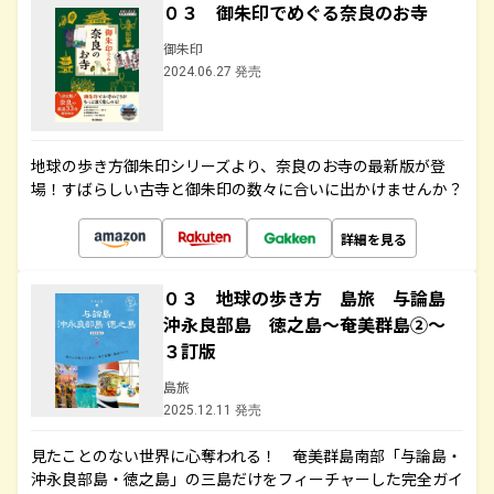
０３ 御朱印でめぐる奈良のお寺
御朱印
2024.06.27 発売
地球の歩き方御朱印シリーズより、奈良のお寺の最新版が登
場！すばらしい古寺と御朱印の数々に合いに出かけませんか？
詳細を見る
０３ 地球の歩き方 島旅 与論島
沖永良部島 徳之島～奄美群島②～
３訂版
島旅
2025.12.11 発売
見たことのない世界に心奪われる！ 奄美群島南部「与論島・
沖永良部島・徳之島」の三島だけをフィーチャーした完全ガイ