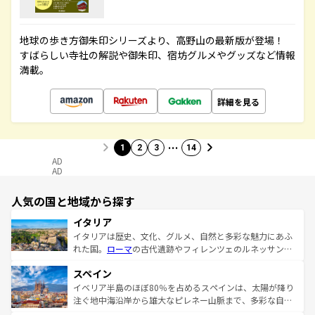
地球の歩き方御朱印シリーズより、高野山の最新版が登場！
すばらしい寺社の解説や御朱印、宿坊グルメやグッズなど情報
満載。
詳細を見る
…
1
2
3
14
AD
AD
人気の国と地域から探す
イタリア
イタリアは歴史、文化、グルメ、自然と多彩な魅力にあふ
れた国。
ローマ
の古代遺跡やフィレンツェのルネッサンス
美術、ヴェネツィアの運河など、歴史あるスポットはもち
スペイン
ろん、トスカーナの美しい田園風景やアマルフィ海岸の絶
景など、自然景観も見逃せない。観光の合間には、本場の
イベリア半島のほぼ80％を占めるスペインは、太陽が降り
ピザやパスタなど、絶品のイタリア料理を堪能することも
注ぐ地中海沿岸から雄大なピレネー山脈まで、多彩な自然
できる。朝目覚めてから夜眠るまで、すべての瞬間を楽し
と文化が詰まったヨーロッパ屈指の旅行先だ。多様な地域