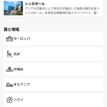
参照してほしい。
シンガポール
激する。気候は一年中温暖で、どの季節にも異なる楽しみ
み、どこを訪れても感動するはず。観光スポットが密集し
が待っている。親しみやすいタイの人々、仏教を中心とし
ており、効率よく見どころを回れるのも魅力。息をのむよ
アジアの交差点として多文化が融合した独自の魅力を放つ
た文化、そして多様な観光資源が、訪れる旅人を魅了し続
うな絶景から文化的な体験まで、香港を存分に楽しみ尽く
シンガポール。未来的な建築物が並ぶマリーナベイ、歴史
ける。 なお、新着のタイ情報は
コンテンツ一覧
を参照して
そう。 なお、新着の香港情報は
コンテンツ一覧
を参照して
と伝統を感じられるエスニックタウン、多数の緑豊かな公
ほしい。
ほしい。
園や自然保護区など、自然が調和した近代的な景観と文化
の多様性あふれるカラフルな町は、どこを歩いても新しい
国と地域
発見がある。さらに、治安のよさや充実した公共交通機関
も、旅行者にとっては魅力的なポイント。グルメも豊富
で、ホーカーズは地元の風情を楽しめる外せないスポット
ヨーロッパ
だ。訪れる人を飽きさせないシンガポールで、多様な魅力
を体感しよう。 なお、新着のシンガポール情報は
コンテン
ツ一覧
を参照してほしい。
北米
中南米
オセアニア
ハワイ