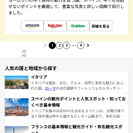
ヨーロッパの中で独特の魅力を放つ国、スペイン。中でも見逃
せないポイントを厳選して、豊富な写真と詳しい図解で紹介し
ました。
詳細を見る
…
1
2
3
9
AD
AD
人気の国と地域から探す
イタリア
イタリアは歴史、文化、グルメ、自然と多彩な魅力にあふ
れた国。
ローマ
の古代遺跡やフィレンツェのルネッサンス
美術、ヴェネツィアの運河など、歴史あるスポットはもち
スペインの観光ポイントと人気スポット・知ってお
ろん、トスカーナの美しい田園風景やアマルフィ海岸の絶
景など、自然景観も見逃せない。観光の合間には、本場の
くべき基本情報
ピザやパスタなど、絶品のイタリア料理を堪能することも
イベリア半島のほぼ80％を占めるスペインは、太陽が降り
できる。朝目覚めてから夜眠るまで、すべての瞬間を楽し
注ぐ地中海沿岸から雄大なピレネー山脈まで、多彩な自然
ませてくれるイタリアで、忘れられない旅をしてみよう！
と文化が詰まったヨーロッパ屈指の旅行先だ。多様な地域
なお、新着のイタリア情報は
コンテンツ一覧
を参照してほ
フランスの基本情報と観光ガイド・有名観光スポ
文化が根付くこの国では、情熱的なフラメンコ、熱気あふ
しい。
れる闘牛、そして美味しいタパスが生活の一部となってい
ット