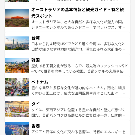
ストーン国立公園といった絶景が堪能できる。さらに、南
秘を感じたいなら、火山が生み出した壮大な景観を誇るハ
オーストラリアの基本情報と観光ガイド・有名観
部のニューオーリンズでは、音楽と美食が融合した独特の
ワイ島は見逃せない。また、定番の観光地といえばオアフ
文化が魅力。旅行者はアメリカの各地域で異なる魅力を楽
島だが、静かな自然を求めるならマウイ島やカウアイ島が
光スポット
しみながら、その多様性と豊かな歴史を感じることができ
おすすめ。エメラルドグリーンに輝く海をはじめ、豊かな
オーストラリアは、壮大な自然と多様な文化が魅力の国。
るだろう。車でのロードトリップや列車の旅も、アメリカ
文化や歴史が息づいている。「アロハスピリット」と呼ば
シドニーのシンボルであるシドニー・オペラハウス、オー
ならではの贅沢な旅のスタイルだ。 なお、新着のアメリカ
れるおもてなしの心で訪れる人々を迎えてくれるハワイの
ストラリア東海岸北部に広がる大サンゴ礁地帯グレートバ
情報は
コンテンツ一覧
を参照してほしい。
人々、おいしいローカルフードやハワイアンミュージッ
台湾
リアリーフや大陸中央部にそびえるウルル（エアーズロッ
ク、伝統的なフラダンスなど、すべてがハワイの魅力を彩
ク）、タスマニアの美しい原生林やケアンズの熱帯雨林な
日本から約４時間ほどでたどり着く台湾は、多彩な文化と
っている。訪れるたびに新しい発見と感動が待っているハ
ど、見どころがたくさん。また、カフェやワイン、オージ
自然が織りなす魅力的な観光地。活気あふれる大都市の台
ワイを、存分に味わってほしい。 なお、新着のハワイ情報
ービーフなどの食文化も豊かで、美味しいものであふれて
北やノスタルジックな町並みが人気な九份（ジォウフェ
は
コンテンツ一覧
を参照してほしい。
韓国
いる。アクティビティも充実しており、サーフィンやダイ
ン）、静ひつな山岳地帯である台湾東部など、都市の喧騒
ビング、ハイキングなど、アウトドア好きにはたまらな
と山間の静けさが共存しており、訪れる人に新しい発見と
歴史ある王朝文化が残る一方で、最先端のファッションやK
い。オーストラリアの多彩な魅力を存分に味わいつくそ
驚きをもたらしてくれる。また、奥深い台湾の食文化も魅
-POPで世界を席巻している韓国。首都ソウルの宮殿や伝統
う。 なお、新着のオーストラリア情報は
コンテンツ一覧
を
力で、夜市などの屋台グルメから高級料理、ヘルシーで美
家屋が並ぶエリアでは韓国の歴史と文化に浸ることがで
参照してほしい。
ベトナム
容にもいいと評判のスイーツなど、バラエティ豊かな料理
き、地方に足を延ばせば四季折々の自然美を楽しむことが
が味わえる。 なお、新着の台湾情報は
コンテンツ一覧
を参
できる。そして、キムチや焼肉、絶品のストリートフード
豊かな自然と多様な文化が魅力的なベトナム。南北に細長
照してほしい。
まで、さまざまな韓国料理が待っている。夜には、韓国な
く伸びる国土には、広大な田園風景や青々とした山々、世
らではのナイトライフも堪能できる。あたたかいホスピタ
界遺産に登録された壮大な自然景観が点在し、都市部では
タイ
リティに包まれながら、韓国の多彩な魅力を心ゆくまで味
急速な発展と共に伝統が息づく。ハノイの古い町並みやホ
わってみてほしい。 なお、新着の韓国情報は
コンテンツ一
ーチミン市のフランス統治時代の建物も、独特の雰囲気を
タイは、東南アジアに位置する豊かな自然と歴史が息づく
覧
を参照してほしい。
醸し出している。また、バラエティの豊かさとおいしさで
国だ。首都バンコクは高層ビルが立ち並ぶ一方、伝統的な
世界中の食通を魅了してやまないベトナム料理も魅力のひ
寺院や市場がいたるところに点在し、古きよき文化と現代
香港
とつ。フォーやバインミー、ベトナムコーヒーなどは、ぜ
の活気が交差している。北部ではチェンマイなどの山岳地
ひ現地で味わいたい。どの地域を訪れてもあたたかい人々
帯で自然と触れ合い、南部ではプーケットやクラビの美し
アジアと西洋の文化が交わる香港は、特有のエネルギーを