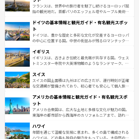
る。首都マドリードの洗練された雰囲気や、バルセロナの
フランスは、世界中の旅行者を魅了し続けるヨーロッパ屈
アートに溢れた街角から、地方では古代ローマ遺跡や中世
指の観光地だ。首都パリのエッフェル塔やルーブル美術館
の城塞都市、穏やかなビーチリゾートまで多彩な表情を見
といった象徴的なスポットから、田舎町の古風な美しさま
せる。地方によって風土や気候が異なるスペインはその個
ドイツの基本情報と観光ガイド・有名観光スポッ
で、幅広い魅力が詰まっている。華麗な宮殿、歴史的な大
性で訪れる人を魅了する。 なお、新着のスペイン情報は
コ
聖堂、美しいビーチ、そして豊かな自然が、訪れる者を心
ト
ンテンツ一覧
を参照してほしい。
から魅了する。また、フランスは美食の国としても知ら
ドイツは、豊かな歴史と多彩な文化が交差するヨーロッパ
れ、フランス料理はユネスコ無形文化遺産にも登録されて
の中心に位置する国。中世の街並みが残るロマンチック街
いる。シャンパンの発祥地であるランス、プロヴァンスの
道から、未来を先取りするようなモダンな都市まで多様な
香り高いラベンダー畑など、多彩な楽しみ方が可能だ。さ
イギリス
顔を持つこの国は、どこを歩いても飽きることがない。ベ
らに、パリ以外の地域にも魅力が溢れており、どの街角に
ルリンの文化的活気、バイエルン州のアルプスの絶景、そ
イギリスは、古きよき伝統と最先端が共存する国。ウェス
も豊かな歴史と文化が息づいている。パリ以外の個性あふ
してライン川沿いのワイン畑といった風景は必見。ビール
トミンスター寺院や大英博物館のようなランドマーク、歴
れる地方に足を運ぶとそれぞれで全く異なる文化を体験で
とソーセージを味わいながら地元の人と過ごす楽しい時間
史ある大学都市、美しい丘陵地帯や牧歌的な風景など、エ
きるだろう。 なお、新着のフランス情報は
コンテンツ一覧
スイス
は、お酒好きな人にはぜひ体験してほしい。 なお、新着の
リアごとに異なる魅力がある。また、優雅なアフタヌーン
を参照してほしい。
ドイツ情報は
コンテンツ一覧
を参照してほしい。
ティー、ビール好きにはたまらない英国パブ、サッカー観
スイスの国土面積は九州ほどの広さだが、運行時刻が正確
戦など、本場だからこそできる体験も豊富。イギリスを旅
な交通網が整備されており、初心者でも安心して個人旅行
して楽しみつくそう。 なお、新着のイギリス情報は
コンテ
を楽しめる。日本同様に時刻表どおりの旅が可能だ。中世
アメリカの基本情報と観光ガイド・有名観光スポ
ンツ一覧
を参照してほしい。
の建物がそのまま残る町や、スイスならではのユニークな
博物館もあり、アルプス観光だけでなく町歩きも満喫する
ット
ことができる。国民の所得が高いため物価も高いが、旅行
アメリカ合衆国は、広大な土地と多様な文化が魅力の国。
者向けの交通パス提供のサービスもあり、うまく活用すれ
東海岸の都市部から西海岸のカリフォルニアまで、訪れる
ば市内交通費無料で観光を楽しむこともできる。 なお、新
場所ごとに異なる風景と体験が待っている。ニューヨーク
着のスイス情報は
コンテンツ一覧
を参照してほしい。
ハワイ
のような巨大都市は、観光、ショッピング、エンターテイ
ンメントが詰まった刺激的なスポットだ。一方、アメリカ
年間を通じて温暖な気候に恵まれ、多くの島で構成される
西部には大自然が広がり、グランドキャニオンやイエロー
ハワイは、どの島も独自の魅力をもっている。大自然の神