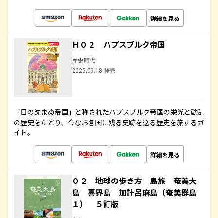
詳細を見る
Ｈ０２ ハプスブルク帝国
歴史時代
2025.09.18 発売
「日の沈まぬ帝国」と称されたハプスブルク帝国の栄光と動乱
の歴史をたどり、今なお各国に残る史跡を巡る歴史を旅するガ
イド。
詳細を見る
０２ 地球の歩き方 島旅 奄美大
島 喜界島 加計呂麻島（奄美群島
１） ５訂版