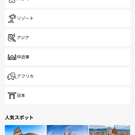
リゾート
アジア
中近東
アフリカ
日本
人気スポット