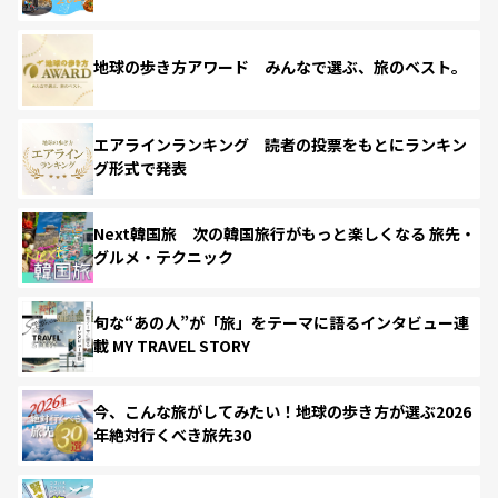
地球の歩き方アワード みんなで選ぶ、旅のベスト。
エアラインランキング 読者の投票をもとにランキン
グ形式で発表
Next韓国旅 次の韓国旅行がもっと楽しくなる 旅先・
グルメ・テクニック
旬な“あの人”が「旅」をテーマに語るインタビュー連
載 MY TRAVEL STORY
今、こんな旅がしてみたい！地球の歩き方が選ぶ2026
年絶対行くべき旅先30