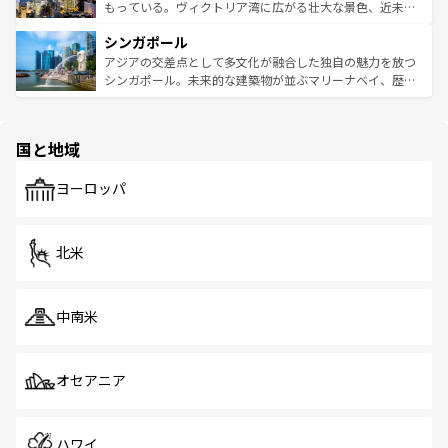
が旅行者を迎えてくれるので、きっと忘れられない旅にな
いビーチでリゾート気分を楽しむことができる。タイ料理
もっている。ヴィクトリア湾に広がる壮大な景色、近未来
るはずだ。 なお、新着のベトナム情報は
コンテンツ一覧
を
は世界的に有名で、屋台から高級レストランまで味覚を刺
的なアートスポット、そして歴史と現代が融合した町並
参照してほしい。
シンガポール
激する。気候は一年中温暖で、どの季節にも異なる楽しみ
み、どこを訪れても感動するはず。観光スポットが密集し
が待っている。親しみやすいタイの人々、仏教を中心とし
ており、効率よく見どころを回れるのも魅力。息をのむよ
アジアの交差点として多文化が融合した独自の魅力を放つ
た文化、そして多様な観光資源が、訪れる旅人を魅了し続
うな絶景から文化的な体験まで、香港を存分に楽しみ尽く
シンガポール。未来的な建築物が並ぶマリーナベイ、歴史
ける。 なお、新着のタイ情報は
コンテンツ一覧
を参照して
そう。 なお、新着の香港情報は
コンテンツ一覧
を参照して
と伝統を感じられるエスニックタウン、多数の緑豊かな公
ほしい。
ほしい。
園や自然保護区など、自然が調和した近代的な景観と文化
の多様性あふれるカラフルな町は、どこを歩いても新しい
国と地域
発見がある。さらに、治安のよさや充実した公共交通機関
も、旅行者にとっては魅力的なポイント。グルメも豊富
で、ホーカーズは地元の風情を楽しめる外せないスポット
ヨーロッパ
だ。訪れる人を飽きさせないシンガポールで、多様な魅力
を体感しよう。 なお、新着のシンガポール情報は
コンテン
ツ一覧
を参照してほしい。
北米
中南米
オセアニア
ハワイ