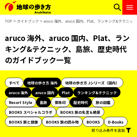
TOP
ガイドブック
aruco 海外、aruco 国内、Plat、ランキング&テ
aruco 海外、aruco 国内、Plat、ラン
キング&テクニック、島旅、歴史時代
のガイドブック一覧
すべて
地球の歩き方 海外
地球の歩き方 Jシリーズ（国内）
aruco 海外
aruco 国内
Plat
ランキング&テクニック
Resort Style
島旅
御朱印
歴史時代
旅の図鑑
BOOKS スペシャルコラボ
BOOKS 旅の名言＆絶景
BOOKS 旅と健康
BOOKS 旅の読み物
BOOKS
D-Books
絞り込み条件を追加