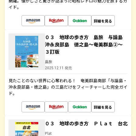
網羅。懐かしさと驚きが詰まった昭和レトロの魅力を旅するガ
イド。
詳細を見る
０３ 地球の歩き方 島旅 与論島
沖永良部島 徳之島～奄美群島②～
３訂版
島旅
2025.12.11 発売
見たことのない世界に心奪われる！ 奄美群島南部「与論島・
沖永良部島・徳之島」の三島だけをフィーチャーした完全ガイ
ド。
詳細を見る
０３ 地球の歩き方 Ｐｌａｔ 台北
Plat