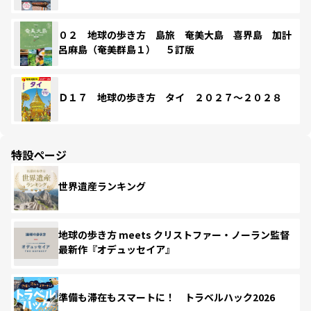
０２ 地球の歩き方 島旅 奄美大島 喜界島 加計
呂麻島（奄美群島１） ５訂版
Ｄ１７ 地球の歩き方 タイ ２０２７～２０２８
特設ページ
世界遺産ランキング
地球の歩き方 meets クリストファー・ノーラン監督
最新作『オデュッセイア』
準備も滞在もスマートに！ トラベルハック2026