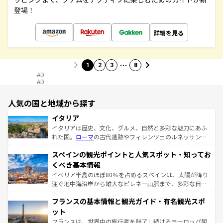
登場！
詳細を見る
…
1
2
3
8
AD
AD
人気の国と地域から探す
イタリア
イタリアは歴史、文化、グルメ、自然と多彩な魅力にあふ
れた国。
ローマ
の古代遺跡やフィレンツェのルネッサンス
美術、ヴェネツィアの運河など、歴史あるスポットはもち
スペインの観光ポイントと人気スポット・知ってお
ろん、トスカーナの美しい田園風景やアマルフィ海岸の絶
景など、自然景観も見逃せない。観光の合間には、本場の
くべき基本情報
ピザやパスタなど、絶品のイタリア料理を堪能することも
イベリア半島のほぼ80％を占めるスペインは、太陽が降り
できる。朝目覚めてから夜眠るまで、すべての瞬間を楽し
注ぐ地中海沿岸から雄大なピレネー山脈まで、多彩な自然
ませてくれるイタリアで、忘れられない旅をしてみよう！
と文化が詰まったヨーロッパ屈指の旅行先だ。多様な地域
なお、新着のイタリア情報は
コンテンツ一覧
を参照してほ
フランスの基本情報と観光ガイド・有名観光スポ
文化が根付くこの国では、情熱的なフラメンコ、熱気あふ
しい。
れる闘牛、そして美味しいタパスが生活の一部となってい
ット
る。首都マドリードの洗練された雰囲気や、バルセロナの
フランスは、世界中の旅行者を魅了し続けるヨーロッパ屈