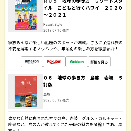
Ｒ０５ 地球の歩き方 リゾートスタ
イル こどもと行くハワイ ２０２０
～２０２１
Resort Style
2019.07.10 発売
家族みんなが楽しい話題のスポットが満載。さらに子連れ旅の
不安を解消するノウハウや、年齢別の楽しみ方を徹底紹介！
詳細を見る
０６ 地球の歩き方 島旅 壱岐 ５
訂版
島旅
2025.06.12 発売
豊かな自然に恵まれた神々の島、壱岐。グルメ・カルチャー・
絶景など、島の人が教えてくれた壱岐の魅力を凝縮！さあ、島
旅へ！