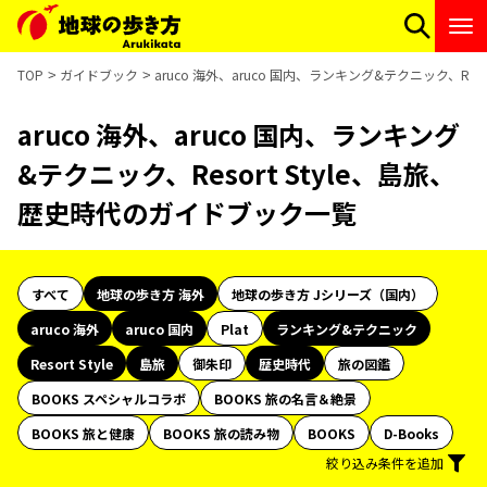
TOP
ガイドブック
aruco 海外、aruco 国内、ランキング&テクニック、Re
aruco 海外、aruco 国内、ランキング
&テクニック、Resort Style、島旅、
歴史時代のガイドブック一覧
すべて
地球の歩き方 海外
地球の歩き方 Jシリーズ（国内）
aruco 海外
aruco 国内
Plat
ランキング&テクニック
Resort Style
島旅
御朱印
歴史時代
旅の図鑑
BOOKS スペシャルコラボ
BOOKS 旅の名言＆絶景
BOOKS 旅と健康
BOOKS 旅の読み物
BOOKS
D-Books
絞り込み条件を追加