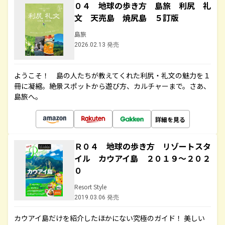
０４ 地球の歩き方 島旅 利尻 礼
文 天売島 焼尻島 ５訂版
島旅
2026.02.13 発売
ようこそ！ 島の人たちが教えてくれた利尻・礼文の魅力を１
冊に凝縮。絶景スポットから遊び方、カルチャーまで。さあ、
島旅へ。
詳細を見る
Ｒ０４ 地球の歩き方 リゾートスタ
イル カウアイ島 ２０１９～２０２
０
Resort Style
2019.03.06 発売
カウアイ島だけを紹介したほかにない究極のガイド！ 美しい