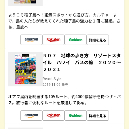
ようこそ種子島へ！絶景スポットから遊び方、カルチャーま
で、島の人たちが教えてくれた種子島の魅力を１冊に凝縮。さ
あ、島旅へ
詳細を見る
Ｒ０７ 地球の歩き方 リゾートスタ
イル ハワイ バスの旅 ２０２０～
２０２１
Resort Style
2019.11.06 発売
オアフ島内を網羅する105ルート、約4000停留所を持つザ・バ
ス。旅行者に便利なルートを厳選して掲載。
詳細を見る