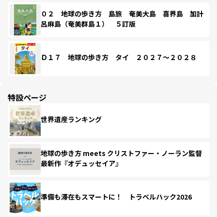
０２ 地球の歩き方 島旅 奄美大島 喜界島 加計
呂麻島（奄美群島１） ５訂版
Ｄ１７ 地球の歩き方 タイ ２０２７～２０２８
特設ページ
世界遺産ランキング
地球の歩き方 meets クリストファー・ノーラン監督
最新作『オデュッセイア』
準備も滞在もスマートに！ トラベルハック2026