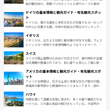
アートに溢れた街角から、地方では古代ローマ遺跡や中世
指の観光地だ。首都パリのエッフェル塔やルーブル美術館
の城塞都市、穏やかなビーチリゾートまで多彩な表情を見
といった象徴的なスポットから、田舎町の古風な美しさま
せる。地方によって風土や気候が異なるスペインはその個
ドイツの基本情報と観光ガイド・有名観光スポッ
で、幅広い魅力が詰まっている。華麗な宮殿、歴史的な大
性で訪れる人を魅了する。 なお、新着のスペイン情報は
コ
聖堂、美しいビーチ、そして豊かな自然が、訪れる者を心
ト
ンテンツ一覧
を参照してほしい。
から魅了する。また、フランスは美食の国としても知ら
ドイツは、豊かな歴史と多彩な文化が交差するヨーロッパ
れ、フランス料理はユネスコ無形文化遺産にも登録されて
の中心に位置する国。中世の街並みが残るロマンチック街
いる。シャンパンの発祥地であるランス、プロヴァンスの
道から、未来を先取りするようなモダンな都市まで多様な
香り高いラベンダー畑など、多彩な楽しみ方が可能だ。さ
イギリス
顔を持つこの国は、どこを歩いても飽きることがない。ベ
らに、パリ以外の地域にも魅力が溢れており、どの街角に
ルリンの文化的活気、バイエルン州のアルプスの絶景、そ
イギリスは、古きよき伝統と最先端が共存する国。ウェス
も豊かな歴史と文化が息づいている。パリ以外の個性あふ
してライン川沿いのワイン畑といった風景は必見。ビール
トミンスター寺院や大英博物館のようなランドマーク、歴
れる地方に足を運ぶとそれぞれで全く異なる文化を体験で
とソーセージを味わいながら地元の人と過ごす楽しい時間
史ある大学都市、美しい丘陵地帯や牧歌的な風景など、エ
きるだろう。 なお、新着のフランス情報は
コンテンツ一覧
スイス
は、お酒好きな人にはぜひ体験してほしい。 なお、新着の
リアごとに異なる魅力がある。また、優雅なアフタヌーン
を参照してほしい。
ドイツ情報は
コンテンツ一覧
を参照してほしい。
ティー、ビール好きにはたまらない英国パブ、サッカー観
スイスの国土面積は九州ほどの広さだが、運行時刻が正確
戦など、本場だからこそできる体験も豊富。イギリスを旅
な交通網が整備されており、初心者でも安心して個人旅行
して楽しみつくそう。 なお、新着のイギリス情報は
コンテ
を楽しめる。日本同様に時刻表どおりの旅が可能だ。中世
アメリカの基本情報と観光ガイド・有名観光スポ
ンツ一覧
を参照してほしい。
の建物がそのまま残る町や、スイスならではのユニークな
博物館もあり、アルプス観光だけでなく町歩きも満喫する
ット
ことができる。国民の所得が高いため物価も高いが、旅行
アメリカ合衆国は、広大な土地と多様な文化が魅力の国。
者向けの交通パス提供のサービスもあり、うまく活用すれ
東海岸の都市部から西海岸のカリフォルニアまで、訪れる
ば市内交通費無料で観光を楽しむこともできる。 なお、新
場所ごとに異なる風景と体験が待っている。ニューヨーク
着のスイス情報は
コンテンツ一覧
を参照してほしい。
ハワイ
のような巨大都市は、観光、ショッピング、エンターテイ
ンメントが詰まった刺激的なスポットだ。一方、アメリカ
年間を通じて温暖な気候に恵まれ、多くの島で構成される
西部には大自然が広がり、グランドキャニオンやイエロー
ハワイは、どの島も独自の魅力をもっている。大自然の神
ストーン国立公園といった絶景が堪能できる。さらに、南
秘を感じたいなら、火山が生み出した壮大な景観を誇るハ