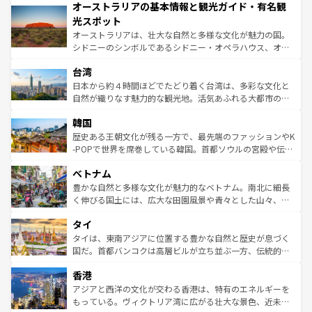
オーストラリアの基本情報と観光ガイド・有名観
部のニューオーリンズでは、音楽と美食が融合した独特の
ワイ島は見逃せない。また、定番の観光地といえばオアフ
文化が魅力。旅行者はアメリカの各地域で異なる魅力を楽
島だが、静かな自然を求めるならマウイ島やカウアイ島が
光スポット
しみながら、その多様性と豊かな歴史を感じることができ
おすすめ。エメラルドグリーンに輝く海をはじめ、豊かな
オーストラリアは、壮大な自然と多様な文化が魅力の国。
るだろう。車でのロードトリップや列車の旅も、アメリカ
文化や歴史が息づいている。「アロハスピリット」と呼ば
シドニーのシンボルであるシドニー・オペラハウス、オー
ならではの贅沢な旅のスタイルだ。 なお、新着のアメリカ
れるおもてなしの心で訪れる人々を迎えてくれるハワイの
ストラリア東海岸北部に広がる大サンゴ礁地帯グレートバ
情報は
コンテンツ一覧
を参照してほしい。
人々、おいしいローカルフードやハワイアンミュージッ
台湾
リアリーフや大陸中央部にそびえるウルル（エアーズロッ
ク、伝統的なフラダンスなど、すべてがハワイの魅力を彩
ク）、タスマニアの美しい原生林やケアンズの熱帯雨林な
日本から約４時間ほどでたどり着く台湾は、多彩な文化と
っている。訪れるたびに新しい発見と感動が待っているハ
ど、見どころがたくさん。また、カフェやワイン、オージ
自然が織りなす魅力的な観光地。活気あふれる大都市の台
ワイを、存分に味わってほしい。 なお、新着のハワイ情報
ービーフなどの食文化も豊かで、美味しいものであふれて
北やノスタルジックな町並みが人気な九份（ジォウフェ
は
コンテンツ一覧
を参照してほしい。
韓国
いる。アクティビティも充実しており、サーフィンやダイ
ン）、静ひつな山岳地帯である台湾東部など、都市の喧騒
ビング、ハイキングなど、アウトドア好きにはたまらな
と山間の静けさが共存しており、訪れる人に新しい発見と
歴史ある王朝文化が残る一方で、最先端のファッションやK
い。オーストラリアの多彩な魅力を存分に味わいつくそ
驚きをもたらしてくれる。また、奥深い台湾の食文化も魅
-POPで世界を席巻している韓国。首都ソウルの宮殿や伝統
う。 なお、新着のオーストラリア情報は
コンテンツ一覧
を
力で、夜市などの屋台グルメから高級料理、ヘルシーで美
家屋が並ぶエリアでは韓国の歴史と文化に浸ることがで
参照してほしい。
ベトナム
容にもいいと評判のスイーツなど、バラエティ豊かな料理
き、地方に足を延ばせば四季折々の自然美を楽しむことが
が味わえる。 なお、新着の台湾情報は
コンテンツ一覧
を参
できる。そして、キムチや焼肉、絶品のストリートフード
豊かな自然と多様な文化が魅力的なベトナム。南北に細長
照してほしい。
まで、さまざまな韓国料理が待っている。夜には、韓国な
く伸びる国土には、広大な田園風景や青々とした山々、世
らではのナイトライフも堪能できる。あたたかいホスピタ
界遺産に登録された壮大な自然景観が点在し、都市部では
タイ
リティに包まれながら、韓国の多彩な魅力を心ゆくまで味
急速な発展と共に伝統が息づく。ハノイの古い町並みやホ
わってみてほしい。 なお、新着の韓国情報は
コンテンツ一
ーチミン市のフランス統治時代の建物も、独特の雰囲気を
タイは、東南アジアに位置する豊かな自然と歴史が息づく
覧
を参照してほしい。
醸し出している。また、バラエティの豊かさとおいしさで
国だ。首都バンコクは高層ビルが立ち並ぶ一方、伝統的な
世界中の食通を魅了してやまないベトナム料理も魅力のひ
寺院や市場がいたるところに点在し、古きよき文化と現代
香港
とつ。フォーやバインミー、ベトナムコーヒーなどは、ぜ
の活気が交差している。北部ではチェンマイなどの山岳地
ひ現地で味わいたい。どの地域を訪れてもあたたかい人々
帯で自然と触れ合い、南部ではプーケットやクラビの美し
アジアと西洋の文化が交わる香港は、特有のエネルギーを
が旅行者を迎えてくれるので、きっと忘れられない旅にな
いビーチでリゾート気分を楽しむことができる。タイ料理
もっている。ヴィクトリア湾に広がる壮大な景色、近未来