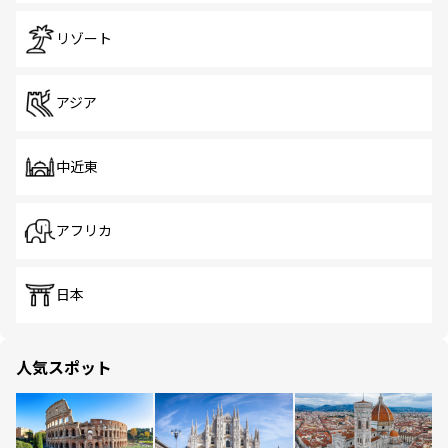
リゾート
アジア
中近東
アフリカ
日本
人気スポット