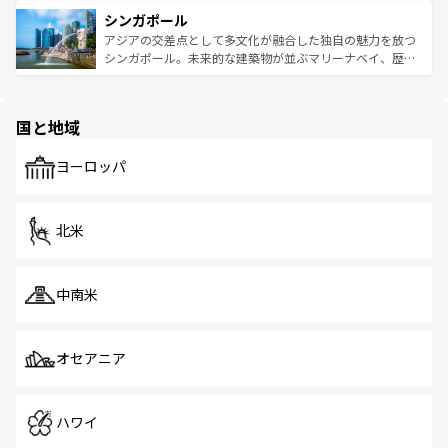
るはずだ。 なお、新着のベトナム情報は
コンテンツ一覧
を
は世界的に有名で、屋台から高級レストランまで味覚を刺
的なアートスポット、そして歴史と現代が融合した町並
参照してほしい。
シンガポール
激する。気候は一年中温暖で、どの季節にも異なる楽しみ
み、どこを訪れても感動するはず。観光スポットが密集し
が待っている。親しみやすいタイの人々、仏教を中心とし
ており、効率よく見どころを回れるのも魅力。息をのむよ
アジアの交差点として多文化が融合した独自の魅力を放つ
た文化、そして多様な観光資源が、訪れる旅人を魅了し続
うな絶景から文化的な体験まで、香港を存分に楽しみ尽く
シンガポール。未来的な建築物が並ぶマリーナベイ、歴史
ける。 なお、新着のタイ情報は
コンテンツ一覧
を参照して
そう。 なお、新着の香港情報は
コンテンツ一覧
を参照して
と伝統を感じられるエスニックタウン、多数の緑豊かな公
ほしい。
ほしい。
園や自然保護区など、自然が調和した近代的な景観と文化
の多様性あふれるカラフルな町は、どこを歩いても新しい
国と地域
発見がある。さらに、治安のよさや充実した公共交通機関
も、旅行者にとっては魅力的なポイント。グルメも豊富
で、ホーカーズは地元の風情を楽しめる外せないスポット
ヨーロッパ
だ。訪れる人を飽きさせないシンガポールで、多様な魅力
を体感しよう。 なお、新着のシンガポール情報は
コンテン
ツ一覧
を参照してほしい。
北米
中南米
オセアニア
ハワイ