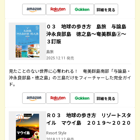
詳細を見る
０３ 地球の歩き方 島旅 与論島
沖永良部島 徳之島～奄美群島②～
３訂版
島旅
2025.12.11 発売
見たことのない世界に心奪われる！ 奄美群島南部「与論島・
沖永良部島・徳之島」の三島だけをフィーチャーした完全ガイ
ド。
詳細を見る
Ｒ０３ 地球の歩き方 リゾートスタ
イル マウイ島 ２０１９～２０２０
Resort Style
2018.12.12 発売