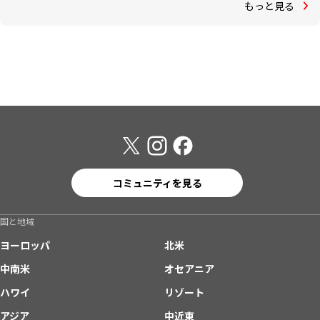
もっと見る
コミュニティを見る
国と地域
ヨーロッパ
北米
中南米
オセアニア
ハワイ
リゾート
アジア
中近東