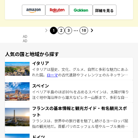
詳細を見る
…
1
2
3
10
AD
AD
人気の国と地域から探す
イタリア
イタリアは歴史、文化、グルメ、自然と多彩な魅力にあふ
れた国。
ローマ
の古代遺跡やフィレンツェのルネッサンス
美術、ヴェネツィアの運河など、歴史あるスポットはもち
スペイン
ろん、トスカーナの美しい田園風景やアマルフィ海岸の絶
景など、自然景観も見逃せない。観光の合間には、本場の
イベリア半島のほぼ80％を占めるスペインは、太陽が降り
ピザやパスタなど、絶品のイタリア料理を堪能することも
注ぐ地中海沿岸から雄大なピレネー山脈まで、多彩な自然
できる。朝目覚めてから夜眠るまで、すべての瞬間を楽し
と文化が詰まったヨーロッパ屈指の旅行先だ。多様な地域
フランスの基本情報と観光ガイド・有名観光スポ
ませてくれるイタリアで、忘れられない旅をしてみよう！
文化が根付くこの国では、情熱的なフラメンコ、熱気あふ
なお、新着のイタリア情報は
コンテンツ一覧
を参照してほ
れる闘牛、そして美味しいタパスが生活の一部となってい
ット
しい。
る。首都マドリードの洗練された雰囲気や、バルセロナの
フランスは、世界中の旅行者を魅了し続けるヨーロッパ屈
アートに溢れた街角から、地方では古代ローマ遺跡や中世
指の観光地だ。首都パリのエッフェル塔やルーブル美術館
の城塞都市、穏やかなビーチリゾートまで多彩な表情を見
といった象徴的なスポットから、田舎町の古風な美しさま
せる。地方によって風土や気候が異なるスペインはその個
ドイツ
で、幅広い魅力が詰まっている。華麗な宮殿、歴史的な大