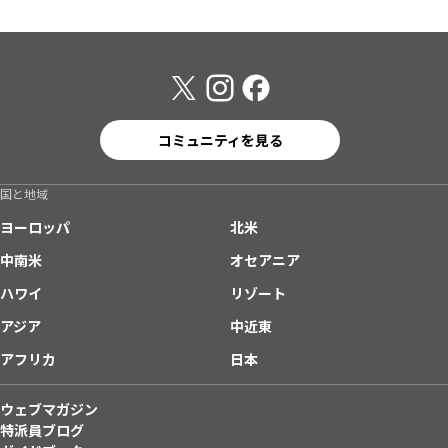
コミュニティを見る
国と地域
ヨーロッパ
北米
中南米
オセアニア
ハワイ
リゾート
アジア
中近東
アフリカ
日本
ウェブマガジン
特派員ブログ