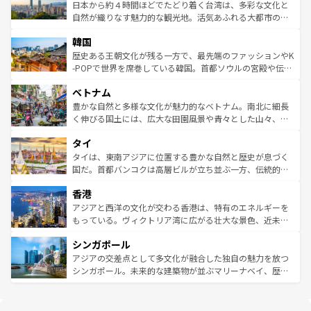
情報は
コンテンツ一覧
を参照してほしい。
人々、おいしいローカルフードやハワイアンミュージッ
ク）、タスマニアの美しい原生林やケアンズの熱帯雨林な
日本から約４時間ほどでたどり着く台湾は、多彩な文化と
ク、伝統的なフラダンスなど、すべてがハワイの魅力を彩
ど、見どころがたくさん。また、カフェやワイン、オージ
自然が織りなす魅力的な観光地。活気あふれる大都市の台
っている。訪れるたびに新しい発見と感動が待っているハ
ービーフなどの食文化も豊かで、美味しいものであふれて
北やノスタルジックな町並みが人気な九份（ジォウフェ
ワイを、存分に味わってほしい。 なお、新着のハワイ情報
韓国
いる。アクティビティも充実しており、サーフィンやダイ
ン）、静ひつな山岳地帯である台湾東部など、都市の喧騒
は
コンテンツ一覧
を参照してほしい。
ビング、ハイキングなど、アウトドア好きにはたまらな
と山間の静けさが共存しており、訪れる人に新しい発見と
歴史ある王朝文化が残る一方で、最先端のファッションやK
い。オーストラリアの多彩な魅力を存分に味わいつくそ
驚きをもたらしてくれる。また、奥深い台湾の食文化も魅
-POPで世界を席巻している韓国。首都ソウルの宮殿や伝統
う。 なお、新着のオーストラリア情報は
コンテンツ一覧
を
力で、夜市などの屋台グルメから高級料理、ヘルシーで美
家屋が並ぶエリアでは韓国の歴史と文化に浸ることがで
参照してほしい。
ベトナム
容にもいいと評判のスイーツなど、バラエティ豊かな料理
き、地方に足を延ばせば四季折々の自然美を楽しむことが
が味わえる。 なお、新着の台湾情報は
コンテンツ一覧
を参
できる。そして、キムチや焼肉、絶品のストリートフード
豊かな自然と多様な文化が魅力的なベトナム。南北に細長
照してほしい。
まで、さまざまな韓国料理が待っている。夜には、韓国な
く伸びる国土には、広大な田園風景や青々とした山々、世
らではのナイトライフも堪能できる。あたたかいホスピタ
界遺産に登録された壮大な自然景観が点在し、都市部では
タイ
リティに包まれながら、韓国の多彩な魅力を心ゆくまで味
急速な発展と共に伝統が息づく。ハノイの古い町並みやホ
わってみてほしい。 なお、新着の韓国情報は
コンテンツ一
ーチミン市のフランス統治時代の建物も、独特の雰囲気を
タイは、東南アジアに位置する豊かな自然と歴史が息づく
覧
を参照してほしい。
醸し出している。また、バラエティの豊かさとおいしさで
国だ。首都バンコクは高層ビルが立ち並ぶ一方、伝統的な
世界中の食通を魅了してやまないベトナム料理も魅力のひ
寺院や市場がいたるところに点在し、古きよき文化と現代
香港
とつ。フォーやバインミー、ベトナムコーヒーなどは、ぜ
の活気が交差している。北部ではチェンマイなどの山岳地
ひ現地で味わいたい。どの地域を訪れてもあたたかい人々
帯で自然と触れ合い、南部ではプーケットやクラビの美し
アジアと西洋の文化が交わる香港は、特有のエネルギーを
が旅行者を迎えてくれるので、きっと忘れられない旅にな
いビーチでリゾート気分を楽しむことができる。タイ料理
もっている。ヴィクトリア湾に広がる壮大な景色、近未来
るはずだ。 なお、新着のベトナム情報は
コンテンツ一覧
を
は世界的に有名で、屋台から高級レストランまで味覚を刺
的なアートスポット、そして歴史と現代が融合した町並
参照してほしい。
シンガポール
激する。気候は一年中温暖で、どの季節にも異なる楽しみ
み、どこを訪れても感動するはず。観光スポットが密集し
が待っている。親しみやすいタイの人々、仏教を中心とし
ており、効率よく見どころを回れるのも魅力。息をのむよ
アジアの交差点として多文化が融合した独自の魅力を放つ
た文化、そして多様な観光資源が、訪れる旅人を魅了し続
うな絶景から文化的な体験まで、香港を存分に楽しみ尽く
シンガポール。未来的な建築物が並ぶマリーナベイ、歴史
ける。 なお、新着のタイ情報は
コンテンツ一覧
を参照して
そう。 なお、新着の香港情報は
コンテンツ一覧
を参照して
と伝統を感じられるエスニックタウン、多数の緑豊かな公
ほしい。
ほしい。
園や自然保護区など、自然が調和した近代的な景観と文化
の多様性あふれるカラフルな町は、どこを歩いても新しい