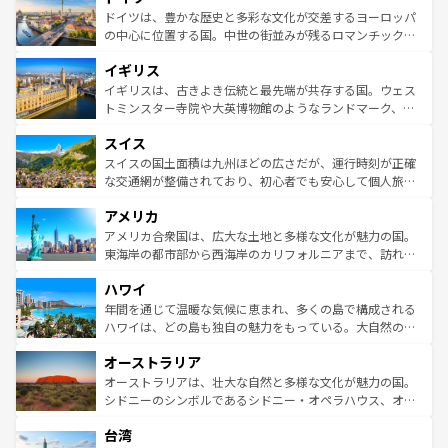
性で訪れる人を魅了する。 なお、新着のスペイン情報は
コ
聖堂、美しいビーチ、そして豊かな自然が、訪れる者を心
ドイツは、豊かな歴史と多彩な文化が交差するヨーロッパ
ンテンツ一覧
を参照してほしい。
から魅了する。また、フランスは美食の国としても知ら
の中心に位置する国。中世の街並みが残るロマンチック街
れ、フランス料理はユネスコ無形文化遺産にも登録されて
道から、未来を先取りするようなモダンな都市まで多様な
イギリス
いる。シャンパンの発祥地であるランス、プロヴァンスの
顔を持つこの国は、どこを歩いても飽きることがない。ベ
香り高いラベンダー畑など、多彩な楽しみ方が可能だ。さ
ルリンの文化的活気、バイエルン州のアルプスの絶景、そ
イギリスは、古きよき伝統と最先端が共存する国。ウェス
らに、パリ以外の地域にも魅力が溢れており、どの街角に
してライン川沿いのワイン畑といった風景は必見。ビール
トミンスター寺院や大英博物館のようなランドマーク、歴
も豊かな歴史と文化が息づいている。パリ以外の個性あふ
とソーセージを味わいながら地元の人と過ごす楽しい時間
史ある大学都市、美しい丘陵地帯や牧歌的な風景など、エ
れる地方に足を運ぶとそれぞれで全く異なる文化を体験で
スイス
は、お酒好きな人にはぜひ体験してほしい。 なお、新着の
リアごとに異なる魅力がある。また、優雅なアフタヌーン
きるだろう。 なお、新着のフランス情報は
コンテンツ一覧
ドイツ情報は
コンテンツ一覧
を参照してほしい。
ティー、ビール好きにはたまらない英国パブ、サッカー観
スイスの国土面積は九州ほどの広さだが、運行時刻が正確
を参照してほしい。
戦など、本場だからこそできる体験も豊富。イギリスを旅
な交通網が整備されており、初心者でも安心して個人旅行
して楽しみつくそう。 なお、新着のイギリス情報は
コンテ
を楽しめる。日本同様に時刻表どおりの旅が可能だ。中世
アメリカ
ンツ一覧
を参照してほしい。
の建物がそのまま残る町や、スイスならではのユニークな
博物館もあり、アルプス観光だけでなく町歩きも満喫する
アメリカ合衆国は、広大な土地と多様な文化が魅力の国。
ことができる。国民の所得が高いため物価も高いが、旅行
東海岸の都市部から西海岸のカリフォルニアまで、訪れる
者向けの交通パス提供のサービスもあり、うまく活用すれ
場所ごとに異なる風景と体験が待っている。ニューヨーク
ハワイ
ば市内交通費無料で観光を楽しむこともできる。 なお、新
のような巨大都市は、観光、ショッピング、エンターテイ
着のスイス情報は
コンテンツ一覧
を参照してほしい。
ンメントが詰まった刺激的なスポットだ。一方、アメリカ
年間を通じて温暖な気候に恵まれ、多くの島で構成される
西部には大自然が広がり、グランドキャニオンやイエロー
ハワイは、どの島も独自の魅力をもっている。大自然の神
ストーン国立公園といった絶景が堪能できる。さらに、南
秘を感じたいなら、火山が生み出した壮大な景観を誇るハ
オーストラリア
部のニューオーリンズでは、音楽と美食が融合した独特の
ワイ島は見逃せない。また、定番の観光地といえばオアフ
文化が魅力。旅行者はアメリカの各地域で異なる魅力を楽
島だが、静かな自然を求めるならマウイ島やカウアイ島が
オーストラリアは、壮大な自然と多様な文化が魅力の国。
しみながら、その多様性と豊かな歴史を感じることができ
おすすめ。エメラルドグリーンに輝く海をはじめ、豊かな
シドニーのシンボルであるシドニー・オペラハウス、オー
るだろう。車でのロードトリップや列車の旅も、アメリカ
文化や歴史が息づいている。「アロハスピリット」と呼ば
ストラリア東海岸北部に広がる大サンゴ礁地帯グレートバ
ならではの贅沢な旅のスタイルだ。 なお、新着のアメリカ
台湾
れるおもてなしの心で訪れる人々を迎えてくれるハワイの
リアリーフや大陸中央部にそびえるウルル（エアーズロッ