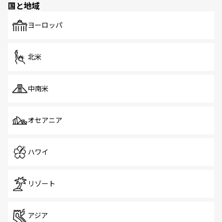
国と地域
発見がある。さらに、治安のよさや充実した公共交通機関
も、旅行者にとっては魅力的なポイント。グルメも豊富
で、ホーカーズは地元の風情を楽しめる外せないスポット
ヨーロッパ
だ。訪れる人を飽きさせないシンガポールで、多様な魅力
を体感しよう。 なお、新着のシンガポール情報は
コンテン
ツ一覧
を参照してほしい。
北米
中南米
オセアニア
ハワイ
リゾート
アジア