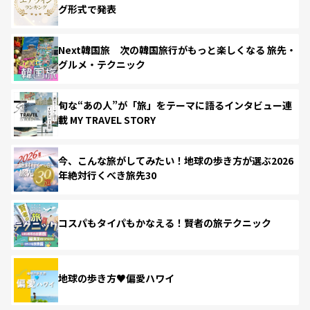
グ形式で発表
Next韓国旅 次の韓国旅行がもっと楽しくなる 旅先・
グルメ・テクニック
旬な“あの人”が「旅」をテーマに語るインタビュー連
載 MY TRAVEL STORY
今、こんな旅がしてみたい！地球の歩き方が選ぶ2026
年絶対行くべき旅先30
コスパもタイパもかなえる！賢者の旅テクニック
地球の歩き方♥偏愛ハワイ