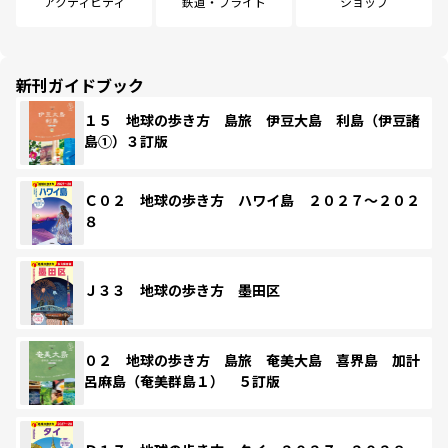
アクティビティ
鉄道・フライト
ショップ
新刊ガイドブック
１５ 地球の歩き方 島旅 伊豆大島 利島（伊豆諸
島①）３訂版
Ｃ０２ 地球の歩き方 ハワイ島 ２０２７～２０２
８
Ｊ３３ 地球の歩き方 墨田区
０２ 地球の歩き方 島旅 奄美大島 喜界島 加計
呂麻島（奄美群島１） ５訂版