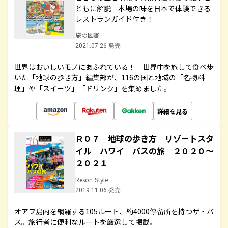
ともに解説 本場の味を日本で体験できる
レストランガイド付き！
旅の図鑑
2021.07.26 発売
世界はおいしいモノにあふれている！ 世界中を旅して食べ歩
いた「地球の歩き方」編集部が、116の国と地域の「名物料
理」や「スイーツ」「ドリンク」を集めました。
詳細を見る
Ｒ０７ 地球の歩き方 リゾートスタ
イル ハワイ バスの旅 ２０２０～
２０２１
Resort Style
2019.11.06 発売
オアフ島内を網羅する105ルート、約4000停留所を持つザ・バ
ス。旅行者に便利なルートを厳選して掲載。