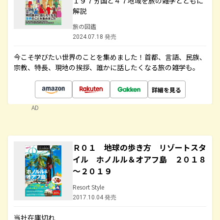
１９７ヵ国と４７地域を旅の雑学とともに
解説
旅の図鑑
2024.07.18 発売
今こそ学びたい世界のことを集めました！首都、言語、民族、
宗教、特長、現地の挨拶、誰かに話したくなる旅の雑学も。
詳細を見る
AD
Ｒ０１ 地球の歩き方 リゾートスタ
イル ホノルル＆オアフ島 ２０１８
～２０１９
Resort Style
2017.10.04 発売
当社在庫切れ