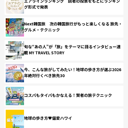
エアラインランキング 読者の投票をもとにランキン
グ形式で発表
Next韓国旅 次の韓国旅行がもっと楽しくなる 旅先・
グルメ・テクニック
旬な“あの人”が「旅」をテーマに語るインタビュー連
載 MY TRAVEL STORY
今、こんな旅がしてみたい！地球の歩き方が選ぶ2026
年絶対行くべき旅先30
コスパもタイパもかなえる！賢者の旅テクニック
地球の歩き方♥偏愛ハワイ