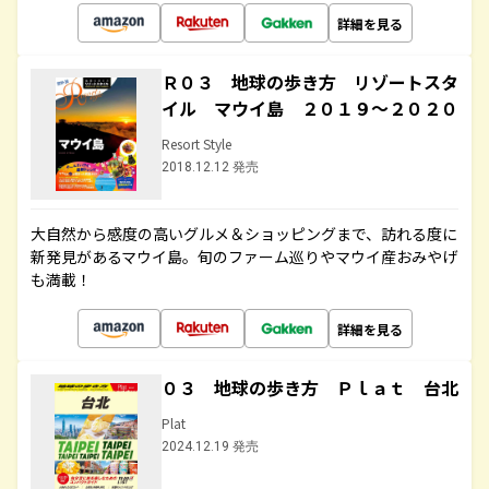
詳細を見る
Ｒ０３ 地球の歩き方 リゾートスタ
イル マウイ島 ２０１９～２０２０
Resort Style
2018.12.12 発売
大自然から感度の高いグルメ＆ショッピングまで、訪れる度に
新発見があるマウイ島。旬のファーム巡りやマウイ産おみやげ
も満載！
詳細を見る
０３ 地球の歩き方 Ｐｌａｔ 台北
Plat
2024.12.19 発売