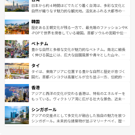
情報は
コンテンツ一覧
を参照してほしい。
人々、おいしいローカルフードやハワイアンミュージッ
ク）、タスマニアの美しい原生林やケアンズの熱帯雨林な
日本から約４時間ほどでたどり着く台湾は、多彩な文化と
ク、伝統的なフラダンスなど、すべてがハワイの魅力を彩
ど、見どころがたくさん。また、カフェやワイン、オージ
自然が織りなす魅力的な観光地。活気あふれる大都市の台
っている。訪れるたびに新しい発見と感動が待っているハ
ービーフなどの食文化も豊かで、美味しいものであふれて
北やノスタルジックな町並みが人気な九份（ジォウフェ
ワイを、存分に味わってほしい。 なお、新着のハワイ情報
韓国
いる。アクティビティも充実しており、サーフィンやダイ
ン）、静ひつな山岳地帯である台湾東部など、都市の喧騒
は
コンテンツ一覧
を参照してほしい。
ビング、ハイキングなど、アウトドア好きにはたまらな
と山間の静けさが共存しており、訪れる人に新しい発見と
歴史ある王朝文化が残る一方で、最先端のファッションやK
い。オーストラリアの多彩な魅力を存分に味わいつくそ
驚きをもたらしてくれる。また、奥深い台湾の食文化も魅
-POPで世界を席巻している韓国。首都ソウルの宮殿や伝統
う。 なお、新着のオーストラリア情報は
コンテンツ一覧
を
力で、夜市などの屋台グルメから高級料理、ヘルシーで美
家屋が並ぶエリアでは韓国の歴史と文化に浸ることがで
参照してほしい。
ベトナム
容にもいいと評判のスイーツなど、バラエティ豊かな料理
き、地方に足を延ばせば四季折々の自然美を楽しむことが
が味わえる。 なお、新着の台湾情報は
コンテンツ一覧
を参
できる。そして、キムチや焼肉、絶品のストリートフード
豊かな自然と多様な文化が魅力的なベトナム。南北に細長
照してほしい。
まで、さまざまな韓国料理が待っている。夜には、韓国な
く伸びる国土には、広大な田園風景や青々とした山々、世
らではのナイトライフも堪能できる。あたたかいホスピタ
界遺産に登録された壮大な自然景観が点在し、都市部では
タイ
リティに包まれながら、韓国の多彩な魅力を心ゆくまで味
急速な発展と共に伝統が息づく。ハノイの古い町並みやホ
わってみてほしい。 なお、新着の韓国情報は
コンテンツ一
ーチミン市のフランス統治時代の建物も、独特の雰囲気を
タイは、東南アジアに位置する豊かな自然と歴史が息づく
覧
を参照してほしい。
醸し出している。また、バラエティの豊かさとおいしさで
国だ。首都バンコクは高層ビルが立ち並ぶ一方、伝統的な
世界中の食通を魅了してやまないベトナム料理も魅力のひ
寺院や市場がいたるところに点在し、古きよき文化と現代
香港
とつ。フォーやバインミー、ベトナムコーヒーなどは、ぜ
の活気が交差している。北部ではチェンマイなどの山岳地
ひ現地で味わいたい。どの地域を訪れてもあたたかい人々
帯で自然と触れ合い、南部ではプーケットやクラビの美し
アジアと西洋の文化が交わる香港は、特有のエネルギーを
が旅行者を迎えてくれるので、きっと忘れられない旅にな
いビーチでリゾート気分を楽しむことができる。タイ料理
もっている。ヴィクトリア湾に広がる壮大な景色、近未来
るはずだ。 なお、新着のベトナム情報は
コンテンツ一覧
を
は世界的に有名で、屋台から高級レストランまで味覚を刺
的なアートスポット、そして歴史と現代が融合した町並
参照してほしい。
シンガポール
激する。気候は一年中温暖で、どの季節にも異なる楽しみ
み、どこを訪れても感動するはず。観光スポットが密集し
が待っている。親しみやすいタイの人々、仏教を中心とし
ており、効率よく見どころを回れるのも魅力。息をのむよ
アジアの交差点として多文化が融合した独自の魅力を放つ
た文化、そして多様な観光資源が、訪れる旅人を魅了し続
うな絶景から文化的な体験まで、香港を存分に楽しみ尽く
シンガポール。未来的な建築物が並ぶマリーナベイ、歴史
ける。 なお、新着のタイ情報は
コンテンツ一覧
を参照して
そう。 なお、新着の香港情報は
コンテンツ一覧
を参照して
と伝統を感じられるエスニックタウン、多数の緑豊かな公
ほしい。
ほしい。
園や自然保護区など、自然が調和した近代的な景観と文化