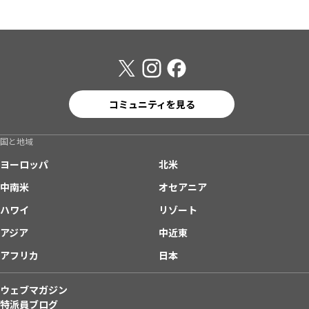
コミュニティを見る
国と地域
ヨーロッパ
北米
中南米
オセアニア
ハワイ
リゾート
アジア
中近東
アフリカ
日本
ウェブマガジン
特派員ブログ