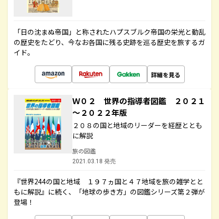
「日の沈まぬ帝国」と称されたハプスブルク帝国の栄光と動乱
の歴史をたどり、今なお各国に残る史跡を巡る歴史を旅するガ
イド。
詳細を見る
Ｗ０２ 世界の指導者図鑑 ２０２１
～２０２２年版
２０８の国と地域のリーダーを経歴ととも
に解説
旅の図鑑
2021.03.18 発売
『世界244の国と地域 １９７ヵ国と４７地域を旅の雑学とと
もに解説』に続く、「地球の歩き方」の図鑑シリーズ第２弾が
登場！