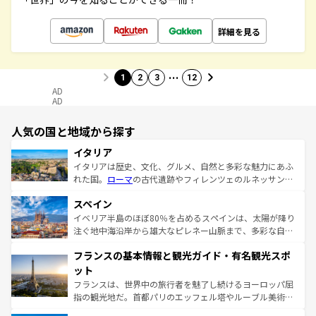
詳細を見る
…
1
2
3
12
AD
AD
人気の国と地域から探す
イタリア
イタリアは歴史、文化、グルメ、自然と多彩な魅力にあふ
れた国。
ローマ
の古代遺跡やフィレンツェのルネッサンス
美術、ヴェネツィアの運河など、歴史あるスポットはもち
スペイン
ろん、トスカーナの美しい田園風景やアマルフィ海岸の絶
景など、自然景観も見逃せない。観光の合間には、本場の
イベリア半島のほぼ80％を占めるスペインは、太陽が降り
ピザやパスタなど、絶品のイタリア料理を堪能することも
注ぐ地中海沿岸から雄大なピレネー山脈まで、多彩な自然
できる。朝目覚めてから夜眠るまで、すべての瞬間を楽し
と文化が詰まったヨーロッパ屈指の旅行先だ。多様な地域
フランスの基本情報と観光ガイド・有名観光スポ
ませてくれるイタリアで、忘れられない旅をしてみよう！
文化が根付くこの国では、情熱的なフラメンコ、熱気あふ
なお、新着のイタリア情報は
コンテンツ一覧
を参照してほ
れる闘牛、そして美味しいタパスが生活の一部となってい
ット
しい。
る。首都マドリードの洗練された雰囲気や、バルセロナの
フランスは、世界中の旅行者を魅了し続けるヨーロッパ屈
アートに溢れた街角から、地方では古代ローマ遺跡や中世
指の観光地だ。首都パリのエッフェル塔やルーブル美術館
の城塞都市、穏やかなビーチリゾートまで多彩な表情を見
といった象徴的なスポットから、田舎町の古風な美しさま