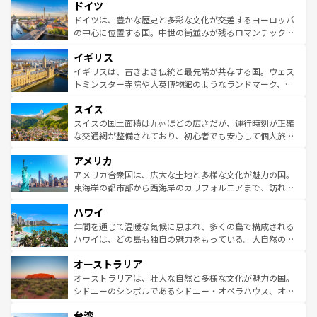
せる。地方によって風土や気候が異なるスペインはその個
ドイツ
で、幅広い魅力が詰まっている。華麗な宮殿、歴史的な大
性で訪れる人を魅了する。 なお、新着のスペイン情報は
コ
聖堂、美しいビーチ、そして豊かな自然が、訪れる者を心
ドイツは、豊かな歴史と多彩な文化が交差するヨーロッパ
ンテンツ一覧
を参照してほしい。
から魅了する。また、フランスは美食の国としても知ら
の中心に位置する国。中世の街並みが残るロマンチック街
れ、フランス料理はユネスコ無形文化遺産にも登録されて
道から、未来を先取りするようなモダンな都市まで多様な
イギリス
いる。シャンパンの発祥地であるランス、プロヴァンスの
顔を持つこの国は、どこを歩いても飽きることがない。ベ
香り高いラベンダー畑など、多彩な楽しみ方が可能だ。さ
ルリンの文化的活気、バイエルン州のアルプスの絶景、そ
イギリスは、古きよき伝統と最先端が共存する国。ウェス
らに、パリ以外の地域にも魅力が溢れており、どの街角に
してライン川沿いのワイン畑といった風景は必見。ビール
トミンスター寺院や大英博物館のようなランドマーク、歴
も豊かな歴史と文化が息づいている。パリ以外の個性あふ
とソーセージを味わいながら地元の人と過ごす楽しい時間
史ある大学都市、美しい丘陵地帯や牧歌的な風景など、エ
れる地方に足を運ぶとそれぞれで全く異なる文化を体験で
スイス
は、お酒好きな人にはぜひ体験してほしい。 なお、新着の
リアごとに異なる魅力がある。また、優雅なアフタヌーン
きるだろう。 なお、新着のフランス情報は
コンテンツ一覧
ドイツ情報は
コンテンツ一覧
を参照してほしい。
ティー、ビール好きにはたまらない英国パブ、サッカー観
スイスの国土面積は九州ほどの広さだが、運行時刻が正確
を参照してほしい。
戦など、本場だからこそできる体験も豊富。イギリスを旅
な交通網が整備されており、初心者でも安心して個人旅行
して楽しみつくそう。 なお、新着のイギリス情報は
コンテ
を楽しめる。日本同様に時刻表どおりの旅が可能だ。中世
アメリカ
ンツ一覧
を参照してほしい。
の建物がそのまま残る町や、スイスならではのユニークな
博物館もあり、アルプス観光だけでなく町歩きも満喫する
アメリカ合衆国は、広大な土地と多様な文化が魅力の国。
ことができる。国民の所得が高いため物価も高いが、旅行
東海岸の都市部から西海岸のカリフォルニアまで、訪れる
者向けの交通パス提供のサービスもあり、うまく活用すれ
場所ごとに異なる風景と体験が待っている。ニューヨーク
ハワイ
ば市内交通費無料で観光を楽しむこともできる。 なお、新
のような巨大都市は、観光、ショッピング、エンターテイ
着のスイス情報は
コンテンツ一覧
を参照してほしい。
ンメントが詰まった刺激的なスポットだ。一方、アメリカ
年間を通じて温暖な気候に恵まれ、多くの島で構成される
西部には大自然が広がり、グランドキャニオンやイエロー
ハワイは、どの島も独自の魅力をもっている。大自然の神
ストーン国立公園といった絶景が堪能できる。さらに、南
秘を感じたいなら、火山が生み出した壮大な景観を誇るハ
オーストラリア
部のニューオーリンズでは、音楽と美食が融合した独特の
ワイ島は見逃せない。また、定番の観光地といえばオアフ
文化が魅力。旅行者はアメリカの各地域で異なる魅力を楽
島だが、静かな自然を求めるならマウイ島やカウアイ島が
オーストラリアは、壮大な自然と多様な文化が魅力の国。
しみながら、その多様性と豊かな歴史を感じることができ
おすすめ。エメラルドグリーンに輝く海をはじめ、豊かな
シドニーのシンボルであるシドニー・オペラハウス、オー
るだろう。車でのロードトリップや列車の旅も、アメリカ
文化や歴史が息づいている。「アロハスピリット」と呼ば
ストラリア東海岸北部に広がる大サンゴ礁地帯グレートバ
ならではの贅沢な旅のスタイルだ。 なお、新着のアメリカ
台湾
れるおもてなしの心で訪れる人々を迎えてくれるハワイの
リアリーフや大陸中央部にそびえるウルル（エアーズロッ