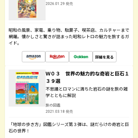
2026.01.29 発売
昭和の風景、家電、乗り物、駄菓子、喫茶店、カルチャーまで
網羅。懐かしさと驚きが詰まった昭和レトロの魅力を旅するガ
イド。
詳細を見る
Ｗ０３ 世界の魅力的な奇岩と巨石１
３９選
不思議とロマンに満ちた岩石の謎を旅の雑
学とともに解説
旅の図鑑
2021.03.18 発売
「地球の歩き方」図鑑シリーズ第３弾は、謎だらけの奇岩と巨
石の世界！