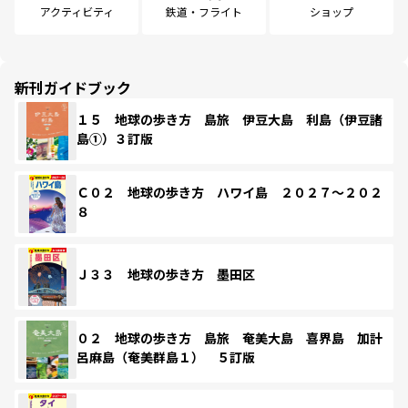
アクティビティ
鉄道・フライト
ショップ
新刊ガイドブック
１５ 地球の歩き方 島旅 伊豆大島 利島（伊豆諸
島①）３訂版
Ｃ０２ 地球の歩き方 ハワイ島 ２０２７～２０２
８
Ｊ３３ 地球の歩き方 墨田区
０２ 地球の歩き方 島旅 奄美大島 喜界島 加計
呂麻島（奄美群島１） ５訂版