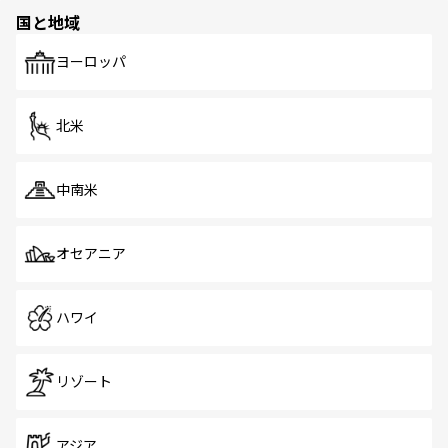
の多様性あふれるカラフルな町は、どこを歩いても新しい
国と地域
発見がある。さらに、治安のよさや充実した公共交通機関
も、旅行者にとっては魅力的なポイント。グルメも豊富
で、ホーカーズは地元の風情を楽しめる外せないスポット
ヨーロッパ
だ。訪れる人を飽きさせないシンガポールで、多様な魅力
を体感しよう。 なお、新着のシンガポール情報は
コンテン
ツ一覧
を参照してほしい。
北米
中南米
オセアニア
ハワイ
リゾート
アジア