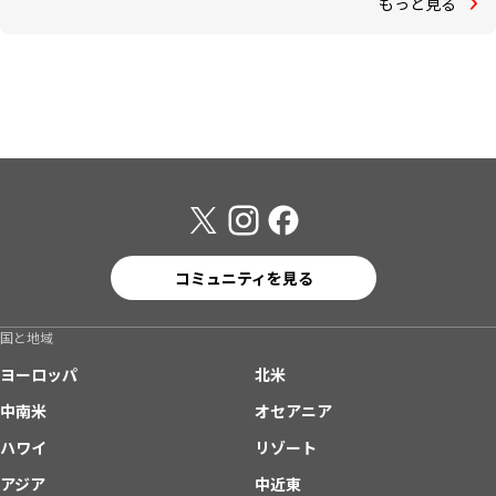
もっと見る
コミュニティを見る
国と地域
ヨーロッパ
北米
中南米
オセアニア
ハワイ
リゾート
アジア
中近東