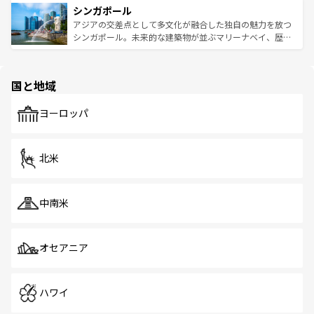
参照してほしい。
シンガポール
激する。気候は一年中温暖で、どの季節にも異なる楽しみ
み、どこを訪れても感動するはず。観光スポットが密集し
が待っている。親しみやすいタイの人々、仏教を中心とし
ており、効率よく見どころを回れるのも魅力。息をのむよ
アジアの交差点として多文化が融合した独自の魅力を放つ
た文化、そして多様な観光資源が、訪れる旅人を魅了し続
うな絶景から文化的な体験まで、香港を存分に楽しみ尽く
シンガポール。未来的な建築物が並ぶマリーナベイ、歴史
ける。 なお、新着のタイ情報は
コンテンツ一覧
を参照して
そう。 なお、新着の香港情報は
コンテンツ一覧
を参照して
と伝統を感じられるエスニックタウン、多数の緑豊かな公
ほしい。
ほしい。
園や自然保護区など、自然が調和した近代的な景観と文化
の多様性あふれるカラフルな町は、どこを歩いても新しい
国と地域
発見がある。さらに、治安のよさや充実した公共交通機関
も、旅行者にとっては魅力的なポイント。グルメも豊富
で、ホーカーズは地元の風情を楽しめる外せないスポット
ヨーロッパ
だ。訪れる人を飽きさせないシンガポールで、多様な魅力
を体感しよう。 なお、新着のシンガポール情報は
コンテン
ツ一覧
を参照してほしい。
北米
中南米
オセアニア
ハワイ