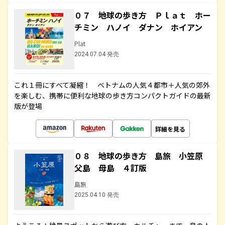
０７ 地球の歩き方 Ｐｌａｔ ホー
チミン ハノイ ダナン ホイアン
Plat
2024.07.04 発売
これ１冊にすべて凝縮！ ベトナムの人気４都市＋人気の郊外
を楽しむ、携帯に便利な地球の歩き方コンパクトガイドの最新
版が登場
詳細を見る
０８ 地球の歩き方 島旅 小笠原
父島 母島 ４訂版
島旅
2025.04.10 発売