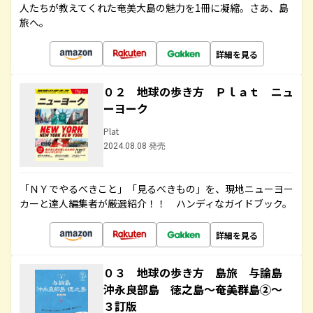
人たちが教えてくれた奄美大島の魅力を1冊に凝縮。さあ、島
旅へ。
詳細を見る
０２ 地球の歩き方 Ｐｌａｔ ニュ
ーヨーク
Plat
2024.08.08 発売
「ＮＹでやるべきこと」「見るべきもの」を、現地ニューヨー
カーと達人編集者が厳選紹介！！ ハンディなガイドブック。
詳細を見る
０３ 地球の歩き方 島旅 与論島
沖永良部島 徳之島～奄美群島②～
３訂版