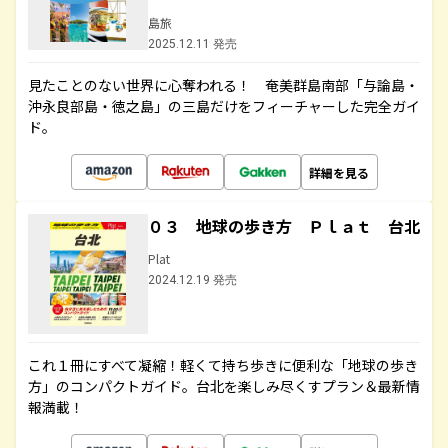
島旅
2025.12.11 発売
見たことのない世界に心奪われる！ 奄美群島南部「与論島・
沖永良部島・徳之島」の三島だけをフィーチャーした完全ガイ
ド。
詳細を見る
０３ 地球の歩き方 Ｐｌａｔ 台北
Plat
2024.12.19 発売
これ１冊にすべて凝縮！軽くて持ち歩きに便利な「地球の歩き
方」のコンパクトガイド。台北を楽しみ尽くすプラン＆最新情
報満載！