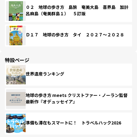
０２ 地球の歩き方 島旅 奄美大島 喜界島 加計
呂麻島（奄美群島１） ５訂版
Ｄ１７ 地球の歩き方 タイ ２０２７～２０２８
特設ページ
世界遺産ランキング
地球の歩き方 meets クリストファー・ノーラン監督
最新作『オデュッセイア』
準備も滞在もスマートに！ トラベルハック2026