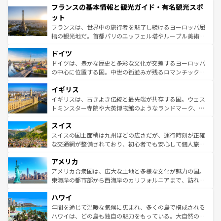
フランスの基本情報と観光ガイド・有名観光スポ
ませてくれるイタリアで、忘れられない旅をしてみよう！
文化が根付くこの国では、情熱的なフラメンコ、熱気あふ
なお、新着のイタリア情報は
コンテンツ一覧
を参照してほ
れる闘牛、そして美味しいタパスが生活の一部となってい
ット
しい。
る。首都マドリードの洗練された雰囲気や、バルセロナの
フランスは、世界中の旅行者を魅了し続けるヨーロッパ屈
アートに溢れた街角から、地方では古代ローマ遺跡や中世
指の観光地だ。首都パリのエッフェル塔やルーブル美術館
の城塞都市、穏やかなビーチリゾートまで多彩な表情を見
といった象徴的なスポットから、田舎町の古風な美しさま
せる。地方によって風土や気候が異なるスペインはその個
ドイツ
で、幅広い魅力が詰まっている。華麗な宮殿、歴史的な大
性で訪れる人を魅了する。 なお、新着のスペイン情報は
コ
聖堂、美しいビーチ、そして豊かな自然が、訪れる者を心
ドイツは、豊かな歴史と多彩な文化が交差するヨーロッパ
ンテンツ一覧
を参照してほしい。
から魅了する。また、フランスは美食の国としても知ら
の中心に位置する国。中世の街並みが残るロマンチック街
れ、フランス料理はユネスコ無形文化遺産にも登録されて
道から、未来を先取りするようなモダンな都市まで多様な
イギリス
いる。シャンパンの発祥地であるランス、プロヴァンスの
顔を持つこの国は、どこを歩いても飽きることがない。ベ
香り高いラベンダー畑など、多彩な楽しみ方が可能だ。さ
ルリンの文化的活気、バイエルン州のアルプスの絶景、そ
イギリスは、古きよき伝統と最先端が共存する国。ウェス
らに、パリ以外の地域にも魅力が溢れており、どの街角に
してライン川沿いのワイン畑といった風景は必見。ビール
トミンスター寺院や大英博物館のようなランドマーク、歴
も豊かな歴史と文化が息づいている。パリ以外の個性あふ
とソーセージを味わいながら地元の人と過ごす楽しい時間
史ある大学都市、美しい丘陵地帯や牧歌的な風景など、エ
れる地方に足を運ぶとそれぞれで全く異なる文化を体験で
スイス
は、お酒好きな人にはぜひ体験してほしい。 なお、新着の
リアごとに異なる魅力がある。また、優雅なアフタヌーン
きるだろう。 なお、新着のフランス情報は
コンテンツ一覧
ドイツ情報は
コンテンツ一覧
を参照してほしい。
ティー、ビール好きにはたまらない英国パブ、サッカー観
スイスの国土面積は九州ほどの広さだが、運行時刻が正確
を参照してほしい。
戦など、本場だからこそできる体験も豊富。イギリスを旅
な交通網が整備されており、初心者でも安心して個人旅行
して楽しみつくそう。 なお、新着のイギリス情報は
コンテ
を楽しめる。日本同様に時刻表どおりの旅が可能だ。中世
アメリカ
ンツ一覧
を参照してほしい。
の建物がそのまま残る町や、スイスならではのユニークな
博物館もあり、アルプス観光だけでなく町歩きも満喫する
アメリカ合衆国は、広大な土地と多様な文化が魅力の国。
ことができる。国民の所得が高いため物価も高いが、旅行
東海岸の都市部から西海岸のカリフォルニアまで、訪れる
者向けの交通パス提供のサービスもあり、うまく活用すれ
場所ごとに異なる風景と体験が待っている。ニューヨーク
ハワイ
ば市内交通費無料で観光を楽しむこともできる。 なお、新
のような巨大都市は、観光、ショッピング、エンターテイ
着のスイス情報は
コンテンツ一覧
を参照してほしい。
ンメントが詰まった刺激的なスポットだ。一方、アメリカ
年間を通じて温暖な気候に恵まれ、多くの島で構成される
西部には大自然が広がり、グランドキャニオンやイエロー
ハワイは、どの島も独自の魅力をもっている。大自然の神