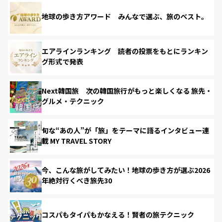
地球の歩き方アワード みんなで選ぶ、旅のベスト。
エアラインランキング 読者の投票をもとにランキン
グ形式で発表
Next韓国旅 次の韓国旅行がもっと楽しくなる 旅先・
グルメ・テクニック
旬な“あの人”が「旅」をテーマに語るインタビュー連
載 MY TRAVEL STORY
今、こんな旅がしてみたい！地球の歩き方が選ぶ2026
年絶対行くべき旅先30
コスパもタイパもかなえる！賢者の旅テクニック