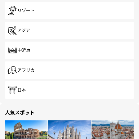
リゾート
アジア
中近東
アフリカ
日本
人気スポット