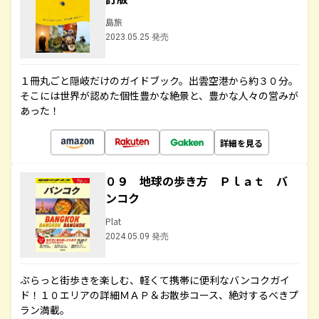
島旅
2023.05.25 発売
１冊丸ごと隠岐だけのガイドブック。出雲空港から約３０分。
そこには世界が認めた個性豊かな絶景と、豊かな人々の営みが
あった！
詳細を見る
０９ 地球の歩き方 Ｐｌａｔ バ
ンコク
Plat
2024.05.09 発売
ぷらっと街歩きを楽しむ、軽くて携帯に便利なバンコクガイ
ド！１０エリアの詳細ＭＡＰ＆お散歩コース、絶対するべきプ
ラン満載。