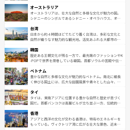
ストーン国立公園といった絶景が堪能できる。さらに、南
秘を感じたいなら、火山が生み出した壮大な景観を誇るハ
オーストラリア
部のニューオーリンズでは、音楽と美食が融合した独特の
ワイ島は見逃せない。また、定番の観光地といえばオアフ
文化が魅力。旅行者はアメリカの各地域で異なる魅力を楽
島だが、静かな自然を求めるならマウイ島やカウアイ島が
オーストラリアは、壮大な自然と多様な文化が魅力の国。
しみながら、その多様性と豊かな歴史を感じることができ
おすすめ。エメラルドグリーンに輝く海をはじめ、豊かな
シドニーのシンボルであるシドニー・オペラハウス、オー
るだろう。車でのロードトリップや列車の旅も、アメリカ
文化や歴史が息づいている。「アロハスピリット」と呼ば
ストラリア東海岸北部に広がる大サンゴ礁地帯グレートバ
ならではの贅沢な旅のスタイルだ。 なお、新着のアメリカ
台湾
れるおもてなしの心で訪れる人々を迎えてくれるハワイの
リアリーフや大陸中央部にそびえるウルル（エアーズロッ
情報は
コンテンツ一覧
を参照してほしい。
人々、おいしいローカルフードやハワイアンミュージッ
ク）、タスマニアの美しい原生林やケアンズの熱帯雨林な
日本から約４時間ほどでたどり着く台湾は、多彩な文化と
ク、伝統的なフラダンスなど、すべてがハワイの魅力を彩
ど、見どころがたくさん。また、カフェやワイン、オージ
自然が織りなす魅力的な観光地。活気あふれる大都市の台
っている。訪れるたびに新しい発見と感動が待っているハ
ービーフなどの食文化も豊かで、美味しいものであふれて
北やノスタルジックな町並みが人気な九份（ジォウフェ
ワイを、存分に味わってほしい。 なお、新着のハワイ情報
韓国
いる。アクティビティも充実しており、サーフィンやダイ
ン）、静ひつな山岳地帯である台湾東部など、都市の喧騒
は
コンテンツ一覧
を参照してほしい。
ビング、ハイキングなど、アウトドア好きにはたまらな
と山間の静けさが共存しており、訪れる人に新しい発見と
歴史ある王朝文化が残る一方で、最先端のファッションやK
い。オーストラリアの多彩な魅力を存分に味わいつくそ
驚きをもたらしてくれる。また、奥深い台湾の食文化も魅
-POPで世界を席巻している韓国。首都ソウルの宮殿や伝統
う。 なお、新着のオーストラリア情報は
コンテンツ一覧
を
力で、夜市などの屋台グルメから高級料理、ヘルシーで美
家屋が並ぶエリアでは韓国の歴史と文化に浸ることがで
参照してほしい。
ベトナム
容にもいいと評判のスイーツなど、バラエティ豊かな料理
き、地方に足を延ばせば四季折々の自然美を楽しむことが
が味わえる。 なお、新着の台湾情報は
コンテンツ一覧
を参
できる。そして、キムチや焼肉、絶品のストリートフード
豊かな自然と多様な文化が魅力的なベトナム。南北に細長
照してほしい。
まで、さまざまな韓国料理が待っている。夜には、韓国な
く伸びる国土には、広大な田園風景や青々とした山々、世
らではのナイトライフも堪能できる。あたたかいホスピタ
界遺産に登録された壮大な自然景観が点在し、都市部では
タイ
リティに包まれながら、韓国の多彩な魅力を心ゆくまで味
急速な発展と共に伝統が息づく。ハノイの古い町並みやホ
わってみてほしい。 なお、新着の韓国情報は
コンテンツ一
ーチミン市のフランス統治時代の建物も、独特の雰囲気を
タイは、東南アジアに位置する豊かな自然と歴史が息づく
覧
を参照してほしい。
醸し出している。また、バラエティの豊かさとおいしさで
国だ。首都バンコクは高層ビルが立ち並ぶ一方、伝統的な
世界中の食通を魅了してやまないベトナム料理も魅力のひ
寺院や市場がいたるところに点在し、古きよき文化と現代
香港
とつ。フォーやバインミー、ベトナムコーヒーなどは、ぜ
の活気が交差している。北部ではチェンマイなどの山岳地
ひ現地で味わいたい。どの地域を訪れてもあたたかい人々
帯で自然と触れ合い、南部ではプーケットやクラビの美し
アジアと西洋の文化が交わる香港は、特有のエネルギーを
が旅行者を迎えてくれるので、きっと忘れられない旅にな
いビーチでリゾート気分を楽しむことができる。タイ料理
もっている。ヴィクトリア湾に広がる壮大な景色、近未来
るはずだ。 なお、新着のベトナム情報は
コンテンツ一覧
を
は世界的に有名で、屋台から高級レストランまで味覚を刺
的なアートスポット、そして歴史と現代が融合した町並