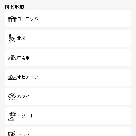
の多様性あふれるカラフルな町は、どこを歩いても新しい
国と地域
発見がある。さらに、治安のよさや充実した公共交通機関
も、旅行者にとっては魅力的なポイント。グルメも豊富
で、ホーカーズは地元の風情を楽しめる外せないスポット
ヨーロッパ
だ。訪れる人を飽きさせないシンガポールで、多様な魅力
を体感しよう。 なお、新着のシンガポール情報は
コンテン
ツ一覧
を参照してほしい。
北米
中南米
オセアニア
ハワイ
リゾート
アジア