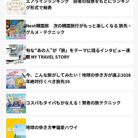
エアラインランキング 読者の投票をもとにランキン
グ形式で発表
Next韓国旅 次の韓国旅行がもっと楽しくなる 旅先・
グルメ・テクニック
旬な“あの人”が「旅」をテーマに語るインタビュー連
載 MY TRAVEL STORY
今、こんな旅がしてみたい！地球の歩き方が選ぶ2026
年絶対行くべき旅先30
コスパもタイパもかなえる！賢者の旅テクニック
地球の歩き方♥偏愛ハワイ