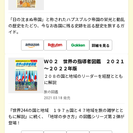
「日の沈まぬ帝国」と称されたハプスブルク帝国の栄光と動乱
の歴史をたどり、今なお各国に残る史跡を巡る歴史を旅するガ
イド。
詳細を見る
Ｗ０２ 世界の指導者図鑑 ２０２１
～２０２２年版
２０８の国と地域のリーダーを経歴ととも
に解説
旅の図鑑
2021.03.18 発売
『世界244の国と地域 １９７ヵ国と４７地域を旅の雑学とと
もに解説』に続く、「地球の歩き方」の図鑑シリーズ第２弾が
登場！