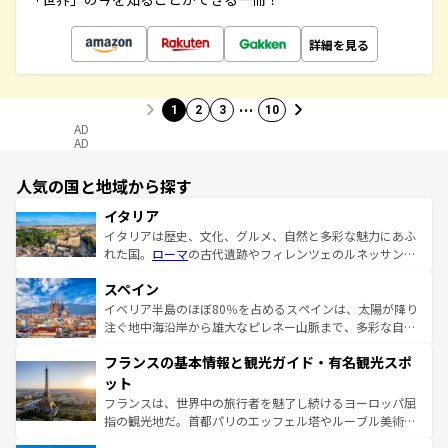
詳細を見る
…
1
2
3
10
AD
AD
人気の国と地域から探す
イタリア
イタリアは歴史、文化、グルメ、自然と多彩な魅力にあふ
れた国。
ローマ
の古代遺跡やフィレンツェのルネッサンス
美術、ヴェネツィアの運河など、歴史あるスポットはもち
スペイン
ろん、トスカーナの美しい田園風景やアマルフィ海岸の絶
景など、自然景観も見逃せない。観光の合間には、本場の
イベリア半島のほぼ80％を占めるスペインは、太陽が降り
ピザやパスタなど、絶品のイタリア料理を堪能することも
注ぐ地中海沿岸から雄大なピレネー山脈まで、多彩な自然
できる。朝目覚めてから夜眠るまで、すべての瞬間を楽し
と文化が詰まったヨーロッパ屈指の旅行先だ。多様な地域
フランスの基本情報と観光ガイド・有名観光スポ
ませてくれるイタリアで、忘れられない旅をしてみよう！
文化が根付くこの国では、情熱的なフラメンコ、熱気あふ
なお、新着のイタリア情報は
コンテンツ一覧
を参照してほ
れる闘牛、そして美味しいタパスが生活の一部となってい
ット
しい。
る。首都マドリードの洗練された雰囲気や、バルセロナの
フランスは、世界中の旅行者を魅了し続けるヨーロッパ屈
アートに溢れた街角から、地方では古代ローマ遺跡や中世
指の観光地だ。首都パリのエッフェル塔やルーブル美術館
の城塞都市、穏やかなビーチリゾートまで多彩な表情を見
といった象徴的なスポットから、田舎町の古風な美しさま