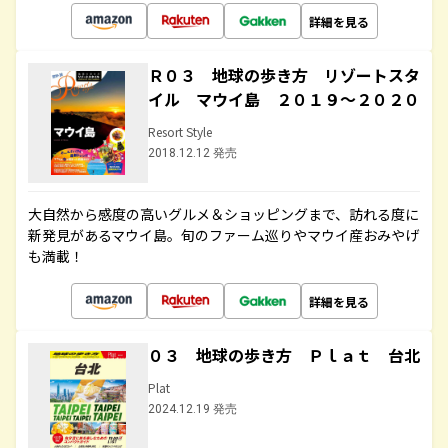
詳細を見る
Ｒ０３ 地球の歩き方 リゾートスタ
イル マウイ島 ２０１９～２０２０
Resort Style
2018.12.12 発売
大自然から感度の高いグルメ＆ショッピングまで、訪れる度に
新発見があるマウイ島。旬のファーム巡りやマウイ産おみやげ
も満載！
詳細を見る
０３ 地球の歩き方 Ｐｌａｔ 台北
Plat
2024.12.19 発売