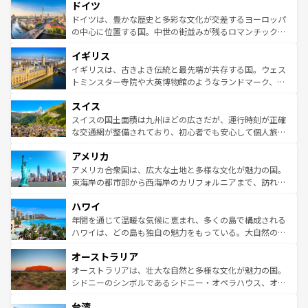
せる。地方によって風土や気候が異なるスペインはその個
ドイツ
で、幅広い魅力が詰まっている。華麗な宮殿、歴史的な大
性で訪れる人を魅了する。 なお、新着のスペイン情報は
コ
聖堂、美しいビーチ、そして豊かな自然が、訪れる者を心
ドイツは、豊かな歴史と多彩な文化が交差するヨーロッパ
ンテンツ一覧
を参照してほしい。
から魅了する。また、フランスは美食の国としても知ら
の中心に位置する国。中世の街並みが残るロマンチック街
れ、フランス料理はユネスコ無形文化遺産にも登録されて
道から、未来を先取りするようなモダンな都市まで多様な
イギリス
いる。シャンパンの発祥地であるランス、プロヴァンスの
顔を持つこの国は、どこを歩いても飽きることがない。ベ
香り高いラベンダー畑など、多彩な楽しみ方が可能だ。さ
ルリンの文化的活気、バイエルン州のアルプスの絶景、そ
イギリスは、古きよき伝統と最先端が共存する国。ウェス
らに、パリ以外の地域にも魅力が溢れており、どの街角に
してライン川沿いのワイン畑といった風景は必見。ビール
トミンスター寺院や大英博物館のようなランドマーク、歴
も豊かな歴史と文化が息づいている。パリ以外の個性あふ
とソーセージを味わいながら地元の人と過ごす楽しい時間
史ある大学都市、美しい丘陵地帯や牧歌的な風景など、エ
れる地方に足を運ぶとそれぞれで全く異なる文化を体験で
スイス
は、お酒好きな人にはぜひ体験してほしい。 なお、新着の
リアごとに異なる魅力がある。また、優雅なアフタヌーン
きるだろう。 なお、新着のフランス情報は
コンテンツ一覧
ドイツ情報は
コンテンツ一覧
を参照してほしい。
ティー、ビール好きにはたまらない英国パブ、サッカー観
スイスの国土面積は九州ほどの広さだが、運行時刻が正確
を参照してほしい。
戦など、本場だからこそできる体験も豊富。イギリスを旅
な交通網が整備されており、初心者でも安心して個人旅行
して楽しみつくそう。 なお、新着のイギリス情報は
コンテ
を楽しめる。日本同様に時刻表どおりの旅が可能だ。中世
アメリカ
ンツ一覧
を参照してほしい。
の建物がそのまま残る町や、スイスならではのユニークな
博物館もあり、アルプス観光だけでなく町歩きも満喫する
アメリカ合衆国は、広大な土地と多様な文化が魅力の国。
ことができる。国民の所得が高いため物価も高いが、旅行
東海岸の都市部から西海岸のカリフォルニアまで、訪れる
者向けの交通パス提供のサービスもあり、うまく活用すれ
場所ごとに異なる風景と体験が待っている。ニューヨーク
ハワイ
ば市内交通費無料で観光を楽しむこともできる。 なお、新
のような巨大都市は、観光、ショッピング、エンターテイ
着のスイス情報は
コンテンツ一覧
を参照してほしい。
ンメントが詰まった刺激的なスポットだ。一方、アメリカ
年間を通じて温暖な気候に恵まれ、多くの島で構成される
西部には大自然が広がり、グランドキャニオンやイエロー
ハワイは、どの島も独自の魅力をもっている。大自然の神
ストーン国立公園といった絶景が堪能できる。さらに、南
秘を感じたいなら、火山が生み出した壮大な景観を誇るハ
オーストラリア
部のニューオーリンズでは、音楽と美食が融合した独特の
ワイ島は見逃せない。また、定番の観光地といえばオアフ
文化が魅力。旅行者はアメリカの各地域で異なる魅力を楽
島だが、静かな自然を求めるならマウイ島やカウアイ島が
オーストラリアは、壮大な自然と多様な文化が魅力の国。
しみながら、その多様性と豊かな歴史を感じることができ
おすすめ。エメラルドグリーンに輝く海をはじめ、豊かな
シドニーのシンボルであるシドニー・オペラハウス、オー
るだろう。車でのロードトリップや列車の旅も、アメリカ
文化や歴史が息づいている。「アロハスピリット」と呼ば
ストラリア東海岸北部に広がる大サンゴ礁地帯グレートバ
ならではの贅沢な旅のスタイルだ。 なお、新着のアメリカ
台湾
れるおもてなしの心で訪れる人々を迎えてくれるハワイの
リアリーフや大陸中央部にそびえるウルル（エアーズロッ