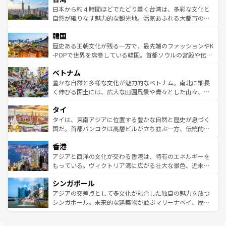
情報は
コンテンツ一覧
を参照してほしい。
人々、おいしいローカルフードやハワイアンミュージッ
ク）、タスマニアの美しい原生林やケアンズの熱帯雨林な
日本から約４時間ほどでたどり着く台湾は、多彩な文化と
ク、伝統的なフラダンスなど、すべてがハワイの魅力を彩
ど、見どころがたくさん。また、カフェやワイン、オージ
自然が織りなす魅力的な観光地。活気あふれる大都市の台
っている。訪れるたびに新しい発見と感動が待っているハ
ービーフなどの食文化も豊かで、美味しいものであふれて
北やノスタルジックな町並みが人気な九份（ジォウフェ
ワイを、存分に味わってほしい。 なお、新着のハワイ情報
韓国
いる。アクティビティも充実しており、サーフィンやダイ
ン）、静ひつな山岳地帯である台湾東部など、都市の喧騒
は
コンテンツ一覧
を参照してほしい。
ビング、ハイキングなど、アウトドア好きにはたまらな
と山間の静けさが共存しており、訪れる人に新しい発見と
歴史ある王朝文化が残る一方で、最先端のファッションやK
い。オーストラリアの多彩な魅力を存分に味わいつくそ
驚きをもたらしてくれる。また、奥深い台湾の食文化も魅
-POPで世界を席巻している韓国。首都ソウルの宮殿や伝統
う。 なお、新着のオーストラリア情報は
コンテンツ一覧
を
力で、夜市などの屋台グルメから高級料理、ヘルシーで美
家屋が並ぶエリアでは韓国の歴史と文化に浸ることがで
参照してほしい。
ベトナム
容にもいいと評判のスイーツなど、バラエティ豊かな料理
き、地方に足を延ばせば四季折々の自然美を楽しむことが
が味わえる。 なお、新着の台湾情報は
コンテンツ一覧
を参
できる。そして、キムチや焼肉、絶品のストリートフード
豊かな自然と多様な文化が魅力的なベトナム。南北に細長
照してほしい。
まで、さまざまな韓国料理が待っている。夜には、韓国な
く伸びる国土には、広大な田園風景や青々とした山々、世
らではのナイトライフも堪能できる。あたたかいホスピタ
界遺産に登録された壮大な自然景観が点在し、都市部では
タイ
リティに包まれながら、韓国の多彩な魅力を心ゆくまで味
急速な発展と共に伝統が息づく。ハノイの古い町並みやホ
わってみてほしい。 なお、新着の韓国情報は
コンテンツ一
ーチミン市のフランス統治時代の建物も、独特の雰囲気を
タイは、東南アジアに位置する豊かな自然と歴史が息づく
覧
を参照してほしい。
醸し出している。また、バラエティの豊かさとおいしさで
国だ。首都バンコクは高層ビルが立ち並ぶ一方、伝統的な
世界中の食通を魅了してやまないベトナム料理も魅力のひ
寺院や市場がいたるところに点在し、古きよき文化と現代
香港
とつ。フォーやバインミー、ベトナムコーヒーなどは、ぜ
の活気が交差している。北部ではチェンマイなどの山岳地
ひ現地で味わいたい。どの地域を訪れてもあたたかい人々
帯で自然と触れ合い、南部ではプーケットやクラビの美し
アジアと西洋の文化が交わる香港は、特有のエネルギーを
が旅行者を迎えてくれるので、きっと忘れられない旅にな
いビーチでリゾート気分を楽しむことができる。タイ料理
もっている。ヴィクトリア湾に広がる壮大な景色、近未来
るはずだ。 なお、新着のベトナム情報は
コンテンツ一覧
を
は世界的に有名で、屋台から高級レストランまで味覚を刺
的なアートスポット、そして歴史と現代が融合した町並
参照してほしい。
シンガポール
激する。気候は一年中温暖で、どの季節にも異なる楽しみ
み、どこを訪れても感動するはず。観光スポットが密集し
が待っている。親しみやすいタイの人々、仏教を中心とし
ており、効率よく見どころを回れるのも魅力。息をのむよ
アジアの交差点として多文化が融合した独自の魅力を放つ
た文化、そして多様な観光資源が、訪れる旅人を魅了し続
うな絶景から文化的な体験まで、香港を存分に楽しみ尽く
シンガポール。未来的な建築物が並ぶマリーナベイ、歴史
ける。 なお、新着のタイ情報は
コンテンツ一覧
を参照して
そう。 なお、新着の香港情報は
コンテンツ一覧
を参照して
と伝統を感じられるエスニックタウン、多数の緑豊かな公
ほしい。
ほしい。
園や自然保護区など、自然が調和した近代的な景観と文化