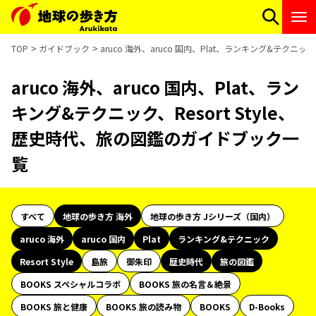
TOP
ガイドブック
aruco 海外、aruco 国内、Plat、ランキング&テクニッ
aruco 海外、aruco 国内、Plat、ラン
キング&テクニック、Resort Style、
歴史時代、旅の図鑑のガイドブック一
覧
すべて
地球の歩き方 海外
地球の歩き方 Jシリーズ（国内）
aruco 海外
aruco 国内
Plat
ランキング&テクニック
Resort Style
島旅
御朱印
歴史時代
旅の図鑑
BOOKS スペシャルコラボ
BOOKS 旅の名言＆絶景
BOOKS 旅と健康
BOOKS 旅の読み物
BOOKS
D-Books