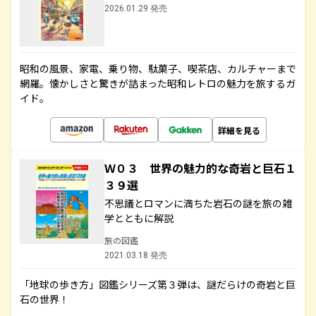
2026.01.29 発売
昭和の風景、家電、乗り物、駄菓子、喫茶店、カルチャーまで
網羅。懐かしさと驚きが詰まった昭和レトロの魅力を旅するガ
イド。
詳細を見る
Ｗ０３ 世界の魅力的な奇岩と巨石１
３９選
不思議とロマンに満ちた岩石の謎を旅の雑
学とともに解説
旅の図鑑
2021.03.18 発売
「地球の歩き方」図鑑シリーズ第３弾は、謎だらけの奇岩と巨
石の世界！