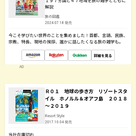
１９７ヵ国と４７地域を旅の雑学とともに
解説
旅の図鑑
2024.07.18 発売
今こそ学びたい世界のことを集めました！首都、言語、民族、
宗教、特長、現地の挨拶、誰かに話したくなる旅の雑学も。
詳細を見る
AD
Ｒ０１ 地球の歩き方 リゾートスタ
イル ホノルル＆オアフ島 ２０１８
～２０１９
Resort Style
2017.10.04 発売
当社在庫切れ