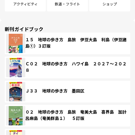
アクティビティ
鉄道・フライト
ショップ
新刊ガイドブック
１５ 地球の歩き方 島旅 伊豆大島 利島（伊豆諸
島①）３訂版
Ｃ０２ 地球の歩き方 ハワイ島 ２０２７～２０２
８
Ｊ３３ 地球の歩き方 墨田区
０２ 地球の歩き方 島旅 奄美大島 喜界島 加計
呂麻島（奄美群島１） ５訂版