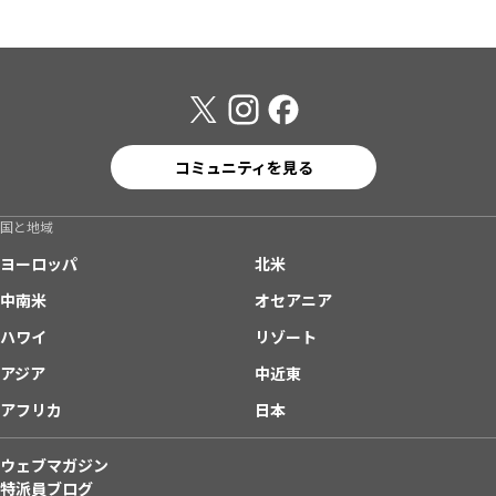
コミュニティを見る
国と地域
ヨーロッパ
北米
中南米
オセアニア
ハワイ
リゾート
アジア
中近東
アフリカ
日本
ウェブマガジン
特派員ブログ