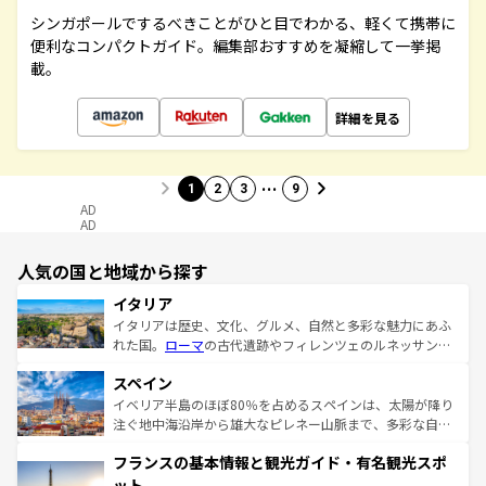
シンガポールでするべきことがひと目でわかる、軽くて携帯に
便利なコンパクトガイド。編集部おすすめを凝縮して一挙掲
載。
詳細を見る
…
1
2
3
9
AD
AD
人気の国と地域から探す
イタリア
イタリアは歴史、文化、グルメ、自然と多彩な魅力にあふ
れた国。
ローマ
の古代遺跡やフィレンツェのルネッサンス
美術、ヴェネツィアの運河など、歴史あるスポットはもち
スペイン
ろん、トスカーナの美しい田園風景やアマルフィ海岸の絶
景など、自然景観も見逃せない。観光の合間には、本場の
イベリア半島のほぼ80％を占めるスペインは、太陽が降り
ピザやパスタなど、絶品のイタリア料理を堪能することも
注ぐ地中海沿岸から雄大なピレネー山脈まで、多彩な自然
できる。朝目覚めてから夜眠るまで、すべての瞬間を楽し
と文化が詰まったヨーロッパ屈指の旅行先だ。多様な地域
フランスの基本情報と観光ガイド・有名観光スポ
ませてくれるイタリアで、忘れられない旅をしてみよう！
文化が根付くこの国では、情熱的なフラメンコ、熱気あふ
なお、新着のイタリア情報は
コンテンツ一覧
を参照してほ
れる闘牛、そして美味しいタパスが生活の一部となってい
ット