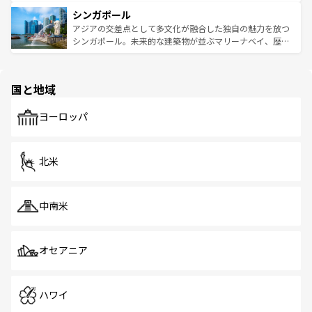
るはずだ。 なお、新着のベトナム情報は
コンテンツ一覧
を
は世界的に有名で、屋台から高級レストランまで味覚を刺
的なアートスポット、そして歴史と現代が融合した町並
参照してほしい。
シンガポール
激する。気候は一年中温暖で、どの季節にも異なる楽しみ
み、どこを訪れても感動するはず。観光スポットが密集し
が待っている。親しみやすいタイの人々、仏教を中心とし
ており、効率よく見どころを回れるのも魅力。息をのむよ
アジアの交差点として多文化が融合した独自の魅力を放つ
た文化、そして多様な観光資源が、訪れる旅人を魅了し続
うな絶景から文化的な体験まで、香港を存分に楽しみ尽く
シンガポール。未来的な建築物が並ぶマリーナベイ、歴史
ける。 なお、新着のタイ情報は
コンテンツ一覧
を参照して
そう。 なお、新着の香港情報は
コンテンツ一覧
を参照して
と伝統を感じられるエスニックタウン、多数の緑豊かな公
ほしい。
ほしい。
園や自然保護区など、自然が調和した近代的な景観と文化
の多様性あふれるカラフルな町は、どこを歩いても新しい
国と地域
発見がある。さらに、治安のよさや充実した公共交通機関
も、旅行者にとっては魅力的なポイント。グルメも豊富
で、ホーカーズは地元の風情を楽しめる外せないスポット
ヨーロッパ
だ。訪れる人を飽きさせないシンガポールで、多様な魅力
を体感しよう。 なお、新着のシンガポール情報は
コンテン
ツ一覧
を参照してほしい。
北米
中南米
オセアニア
ハワイ