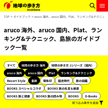
TOP
ガイドブック
aruco 海外、aruco 国内、Plat、ランキング&テク
aruco 海外、aruco 国内、Plat、ラン
キング&テクニック、島旅のガイドブ
ック一覧
すべて
地球の歩き方 海外
地球の歩き方 Jシリーズ（国内）
aruco 海外
aruco 国内
Plat
ランキング&テクニック
Resort Style
島旅
御朱印
歴史時代
旅の図鑑
BOOKS スペシャルコラボ
BOOKS 旅の名言＆絶景
BOOKS 旅と健康
BOOKS 旅の読み物
BOOKS
D-Books
絞り込み条件を追加