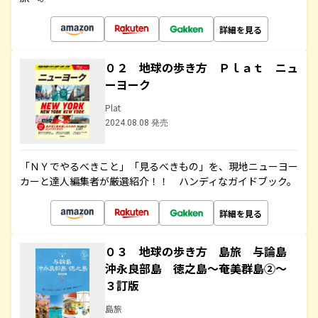
詳細を見る
０２ 地球の歩き方 Ｐｌａｔ ニュ
ーヨーク
Plat
2024.08.08 発売
「ＮＹでやるべきこと」「見るべきもの」を、現地ニューヨー
カーと達人編集者が厳選紹介！！ ハンディなガイドブック。
詳細を見る
０３ 地球の歩き方 島旅 与論島
沖永良部島 徳之島～奄美群島②～
３訂版
島旅