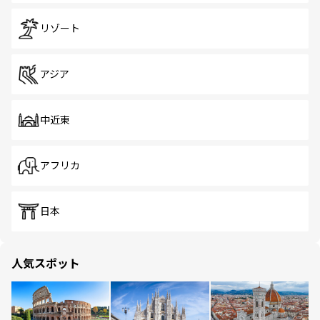
リゾート
アジア
中近東
アフリカ
日本
人気スポット