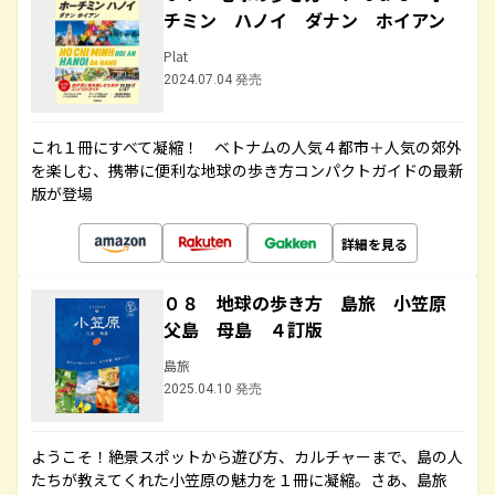
チミン ハノイ ダナン ホイアン
Plat
2024.07.04 発売
これ１冊にすべて凝縮！ ベトナムの人気４都市＋人気の郊外
を楽しむ、携帯に便利な地球の歩き方コンパクトガイドの最新
版が登場
詳細を見る
０８ 地球の歩き方 島旅 小笠原
父島 母島 ４訂版
島旅
2025.04.10 発売
ようこそ！絶景スポットから遊び方、カルチャーまで、島の人
たちが教えてくれた小笠原の魅力を１冊に凝縮。さあ、島旅