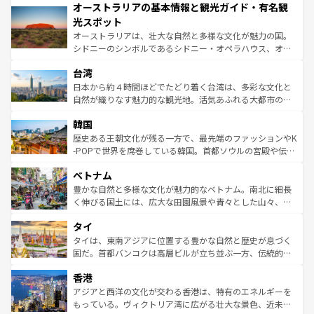
オーストラリアの基本情報と観光ガイド・有名観
部のニューオーリンズでは、音楽と美食が融合した独特の
ワイ島は見逃せない。また、定番の観光地といえばオアフ
文化が魅力。旅行者はアメリカの各地域で異なる魅力を楽
島だが、静かな自然を求めるならマウイ島やカウアイ島が
光スポット
しみながら、その多様性と豊かな歴史を感じることができ
おすすめ。エメラルドグリーンに輝く海をはじめ、豊かな
オーストラリアは、壮大な自然と多様な文化が魅力の国。
るだろう。車でのロードトリップや列車の旅も、アメリカ
文化や歴史が息づいている。「アロハスピリット」と呼ば
シドニーのシンボルであるシドニー・オペラハウス、オー
ならではの贅沢な旅のスタイルだ。 なお、新着のアメリカ
れるおもてなしの心で訪れる人々を迎えてくれるハワイの
ストラリア東海岸北部に広がる大サンゴ礁地帯グレートバ
情報は
コンテンツ一覧
を参照してほしい。
人々、おいしいローカルフードやハワイアンミュージッ
台湾
リアリーフや大陸中央部にそびえるウルル（エアーズロッ
ク、伝統的なフラダンスなど、すべてがハワイの魅力を彩
ク）、タスマニアの美しい原生林やケアンズの熱帯雨林な
日本から約４時間ほどでたどり着く台湾は、多彩な文化と
っている。訪れるたびに新しい発見と感動が待っているハ
ど、見どころがたくさん。また、カフェやワイン、オージ
自然が織りなす魅力的な観光地。活気あふれる大都市の台
ワイを、存分に味わってほしい。 なお、新着のハワイ情報
ービーフなどの食文化も豊かで、美味しいものであふれて
北やノスタルジックな町並みが人気な九份（ジォウフェ
は
コンテンツ一覧
を参照してほしい。
韓国
いる。アクティビティも充実しており、サーフィンやダイ
ン）、静ひつな山岳地帯である台湾東部など、都市の喧騒
ビング、ハイキングなど、アウトドア好きにはたまらな
と山間の静けさが共存しており、訪れる人に新しい発見と
歴史ある王朝文化が残る一方で、最先端のファッションやK
い。オーストラリアの多彩な魅力を存分に味わいつくそ
驚きをもたらしてくれる。また、奥深い台湾の食文化も魅
-POPで世界を席巻している韓国。首都ソウルの宮殿や伝統
う。 なお、新着のオーストラリア情報は
コンテンツ一覧
を
力で、夜市などの屋台グルメから高級料理、ヘルシーで美
家屋が並ぶエリアでは韓国の歴史と文化に浸ることがで
参照してほしい。
ベトナム
容にもいいと評判のスイーツなど、バラエティ豊かな料理
き、地方に足を延ばせば四季折々の自然美を楽しむことが
が味わえる。 なお、新着の台湾情報は
コンテンツ一覧
を参
できる。そして、キムチや焼肉、絶品のストリートフード
豊かな自然と多様な文化が魅力的なベトナム。南北に細長
照してほしい。
まで、さまざまな韓国料理が待っている。夜には、韓国な
く伸びる国土には、広大な田園風景や青々とした山々、世
らではのナイトライフも堪能できる。あたたかいホスピタ
界遺産に登録された壮大な自然景観が点在し、都市部では
タイ
リティに包まれながら、韓国の多彩な魅力を心ゆくまで味
急速な発展と共に伝統が息づく。ハノイの古い町並みやホ
わってみてほしい。 なお、新着の韓国情報は
コンテンツ一
ーチミン市のフランス統治時代の建物も、独特の雰囲気を
タイは、東南アジアに位置する豊かな自然と歴史が息づく
覧
を参照してほしい。
醸し出している。また、バラエティの豊かさとおいしさで
国だ。首都バンコクは高層ビルが立ち並ぶ一方、伝統的な
世界中の食通を魅了してやまないベトナム料理も魅力のひ
寺院や市場がいたるところに点在し、古きよき文化と現代
香港
とつ。フォーやバインミー、ベトナムコーヒーなどは、ぜ
の活気が交差している。北部ではチェンマイなどの山岳地
ひ現地で味わいたい。どの地域を訪れてもあたたかい人々
帯で自然と触れ合い、南部ではプーケットやクラビの美し
アジアと西洋の文化が交わる香港は、特有のエネルギーを
が旅行者を迎えてくれるので、きっと忘れられない旅にな
いビーチでリゾート気分を楽しむことができる。タイ料理
もっている。ヴィクトリア湾に広がる壮大な景色、近未来