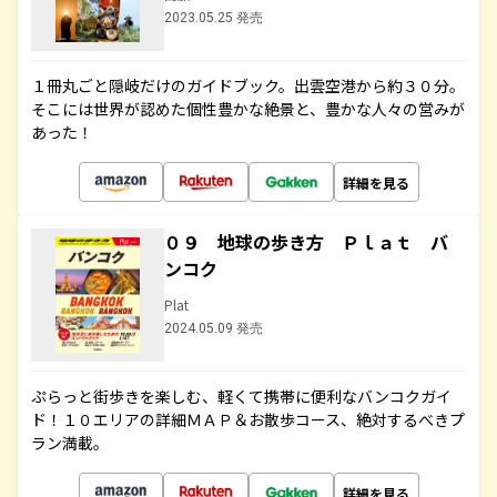
2023.05.25 発売
１冊丸ごと隠岐だけのガイドブック。出雲空港から約３０分。
そこには世界が認めた個性豊かな絶景と、豊かな人々の営みが
あった！
詳細を見る
０９ 地球の歩き方 Ｐｌａｔ バ
ンコク
Plat
2024.05.09 発売
ぷらっと街歩きを楽しむ、軽くて携帯に便利なバンコクガイ
ド！１０エリアの詳細ＭＡＰ＆お散歩コース、絶対するべきプ
ラン満載。
詳細を見る