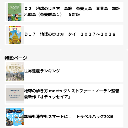
０２ 地球の歩き方 島旅 奄美大島 喜界島 加計
呂麻島（奄美群島１） ５訂版
Ｄ１７ 地球の歩き方 タイ ２０２７～２０２８
特設ページ
世界遺産ランキング
地球の歩き方 meets クリストファー・ノーラン監督
最新作『オデュッセイア』
準備も滞在もスマートに！ トラベルハック2026