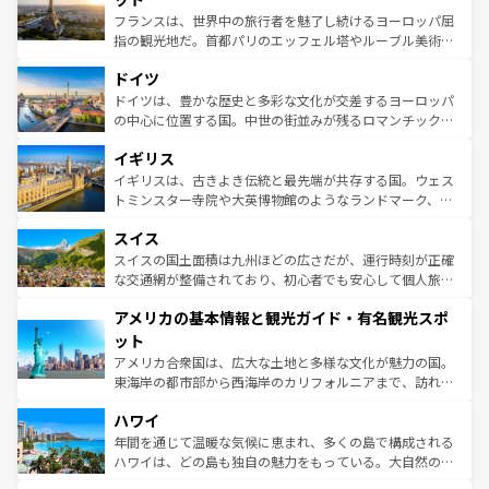
しい。
る。首都マドリードの洗練された雰囲気や、バルセロナの
フランスは、世界中の旅行者を魅了し続けるヨーロッパ屈
アートに溢れた街角から、地方では古代ローマ遺跡や中世
指の観光地だ。首都パリのエッフェル塔やルーブル美術館
の城塞都市、穏やかなビーチリゾートまで多彩な表情を見
といった象徴的なスポットから、田舎町の古風な美しさま
せる。地方によって風土や気候が異なるスペインはその個
ドイツ
で、幅広い魅力が詰まっている。華麗な宮殿、歴史的な大
性で訪れる人を魅了する。 なお、新着のスペイン情報は
コ
聖堂、美しいビーチ、そして豊かな自然が、訪れる者を心
ドイツは、豊かな歴史と多彩な文化が交差するヨーロッパ
ンテンツ一覧
を参照してほしい。
から魅了する。また、フランスは美食の国としても知ら
の中心に位置する国。中世の街並みが残るロマンチック街
れ、フランス料理はユネスコ無形文化遺産にも登録されて
道から、未来を先取りするようなモダンな都市まで多様な
イギリス
いる。シャンパンの発祥地であるランス、プロヴァンスの
顔を持つこの国は、どこを歩いても飽きることがない。ベ
香り高いラベンダー畑など、多彩な楽しみ方が可能だ。さ
ルリンの文化的活気、バイエルン州のアルプスの絶景、そ
イギリスは、古きよき伝統と最先端が共存する国。ウェス
らに、パリ以外の地域にも魅力が溢れており、どの街角に
してライン川沿いのワイン畑といった風景は必見。ビール
トミンスター寺院や大英博物館のようなランドマーク、歴
も豊かな歴史と文化が息づいている。パリ以外の個性あふ
とソーセージを味わいながら地元の人と過ごす楽しい時間
史ある大学都市、美しい丘陵地帯や牧歌的な風景など、エ
れる地方に足を運ぶとそれぞれで全く異なる文化を体験で
スイス
は、お酒好きな人にはぜひ体験してほしい。 なお、新着の
リアごとに異なる魅力がある。また、優雅なアフタヌーン
きるだろう。 なお、新着のフランス情報は
コンテンツ一覧
ドイツ情報は
コンテンツ一覧
を参照してほしい。
ティー、ビール好きにはたまらない英国パブ、サッカー観
スイスの国土面積は九州ほどの広さだが、運行時刻が正確
を参照してほしい。
戦など、本場だからこそできる体験も豊富。イギリスを旅
な交通網が整備されており、初心者でも安心して個人旅行
して楽しみつくそう。 なお、新着のイギリス情報は
コンテ
を楽しめる。日本同様に時刻表どおりの旅が可能だ。中世
アメリカの基本情報と観光ガイド・有名観光スポ
ンツ一覧
を参照してほしい。
の建物がそのまま残る町や、スイスならではのユニークな
博物館もあり、アルプス観光だけでなく町歩きも満喫する
ット
ことができる。国民の所得が高いため物価も高いが、旅行
アメリカ合衆国は、広大な土地と多様な文化が魅力の国。
者向けの交通パス提供のサービスもあり、うまく活用すれ
東海岸の都市部から西海岸のカリフォルニアまで、訪れる
ば市内交通費無料で観光を楽しむこともできる。 なお、新
場所ごとに異なる風景と体験が待っている。ニューヨーク
着のスイス情報は
コンテンツ一覧
を参照してほしい。
ハワイ
のような巨大都市は、観光、ショッピング、エンターテイ
ンメントが詰まった刺激的なスポットだ。一方、アメリカ
年間を通じて温暖な気候に恵まれ、多くの島で構成される
西部には大自然が広がり、グランドキャニオンやイエロー
ハワイは、どの島も独自の魅力をもっている。大自然の神
ストーン国立公園といった絶景が堪能できる。さらに、南
秘を感じたいなら、火山が生み出した壮大な景観を誇るハ