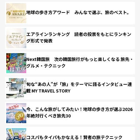
地球の歩き方アワード みんなで選ぶ、旅のベスト。
エアラインランキング 読者の投票をもとにランキン
グ形式で発表
Next韓国旅 次の韓国旅行がもっと楽しくなる 旅先・
グルメ・テクニック
旬な“あの人”が「旅」をテーマに語るインタビュー連
載 MY TRAVEL STORY
今、こんな旅がしてみたい！地球の歩き方が選ぶ2026
年絶対行くべき旅先30
コスパもタイパもかなえる！賢者の旅テクニック