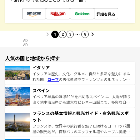
詳細を見る
…
1
2
3
8
AD
AD
人気の国と地域から探す
イタリア
イタリアは歴史、文化、グルメ、自然と多彩な魅力にあふ
れた国。
ローマ
の古代遺跡やフィレンツェのルネッサンス
美術、ヴェネツィアの運河など、歴史あるスポットはもち
スペイン
ろん、トスカーナの美しい田園風景やアマルフィ海岸の絶
景など、自然景観も見逃せない。観光の合間には、本場の
イベリア半島のほぼ80％を占めるスペインは、太陽が降り
ピザやパスタなど、絶品のイタリア料理を堪能することも
注ぐ地中海沿岸から雄大なピレネー山脈まで、多彩な自然
できる。朝目覚めてから夜眠るまで、すべての瞬間を楽し
と文化が詰まったヨーロッパ屈指の旅行先だ。多様な地域
フランスの基本情報と観光ガイド・有名観光スポ
ませてくれるイタリアで、忘れられない旅をしてみよう！
文化が根付くこの国では、情熱的なフラメンコ、熱気あふ
なお、新着のイタリア情報は
コンテンツ一覧
を参照してほ
れる闘牛、そして美味しいタパスが生活の一部となってい
ット
しい。
る。首都マドリードの洗練された雰囲気や、バルセロナの
フランスは、世界中の旅行者を魅了し続けるヨーロッパ屈
アートに溢れた街角から、地方では古代ローマ遺跡や中世
指の観光地だ。首都パリのエッフェル塔やルーブル美術館
の城塞都市、穏やかなビーチリゾートまで多彩な表情を見
といった象徴的なスポットから、田舎町の古風な美しさま