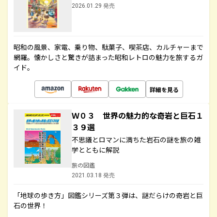
2026.01.29 発売
昭和の風景、家電、乗り物、駄菓子、喫茶店、カルチャーまで
網羅。懐かしさと驚きが詰まった昭和レトロの魅力を旅するガ
イド。
詳細を見る
Ｗ０３ 世界の魅力的な奇岩と巨石１
３９選
不思議とロマンに満ちた岩石の謎を旅の雑
学とともに解説
旅の図鑑
2021.03.18 発売
「地球の歩き方」図鑑シリーズ第３弾は、謎だらけの奇岩と巨
石の世界！