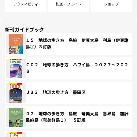
アクティビティ
鉄道・フライト
ショップ
新刊ガイドブック
１５ 地球の歩き方 島旅 伊豆大島 利島（伊豆諸
島①）３訂版
Ｃ０２ 地球の歩き方 ハワイ島 ２０２７～２０２
８
Ｊ３３ 地球の歩き方 墨田区
０２ 地球の歩き方 島旅 奄美大島 喜界島 加計
呂麻島（奄美群島１） ５訂版