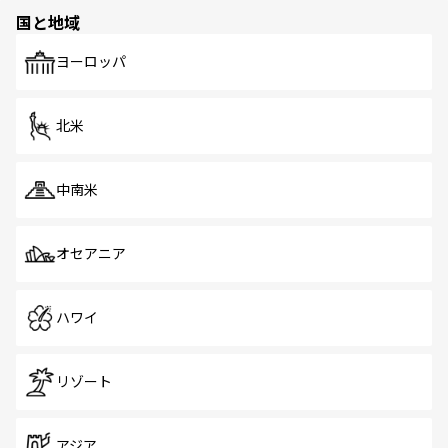
の多様性あふれるカラフルな町は、どこを歩いても新しい
国と地域
発見がある。さらに、治安のよさや充実した公共交通機関
も、旅行者にとっては魅力的なポイント。グルメも豊富
で、ホーカーズは地元の風情を楽しめる外せないスポット
ヨーロッパ
だ。訪れる人を飽きさせないシンガポールで、多様な魅力
を体感しよう。 なお、新着のシンガポール情報は
コンテン
ツ一覧
を参照してほしい。
北米
中南米
オセアニア
ハワイ
リゾート
アジア