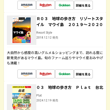
詳細を見る
Ｒ０３ 地球の歩き方 リゾートスタ
イル マウイ島 ２０１９～２０２０
Resort Style
2018.12.12 発売
大自然から感度の高いグルメ＆ショッピングまで、訪れる度に
新発見があるマウイ島。旬のファーム巡りやマウイ産おみやげ
も満載！
詳細を見る
０３ 地球の歩き方 Ｐｌａｔ 台北
Plat
2024.12.19 発売