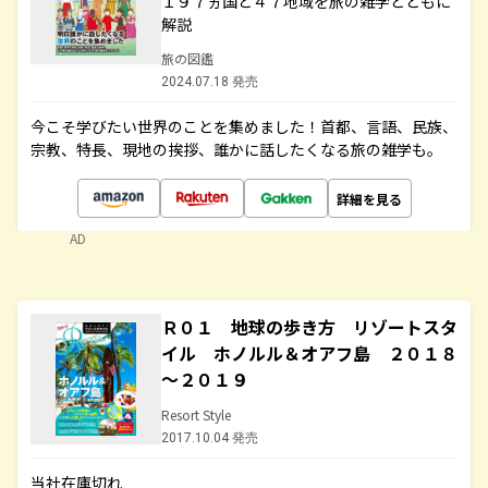
１９７ヵ国と４７地域を旅の雑学とともに
解説
旅の図鑑
2024.07.18 発売
今こそ学びたい世界のことを集めました！首都、言語、民族、
宗教、特長、現地の挨拶、誰かに話したくなる旅の雑学も。
詳細を見る
AD
Ｒ０１ 地球の歩き方 リゾートスタ
イル ホノルル＆オアフ島 ２０１８
～２０１９
Resort Style
2017.10.04 発売
当社在庫切れ