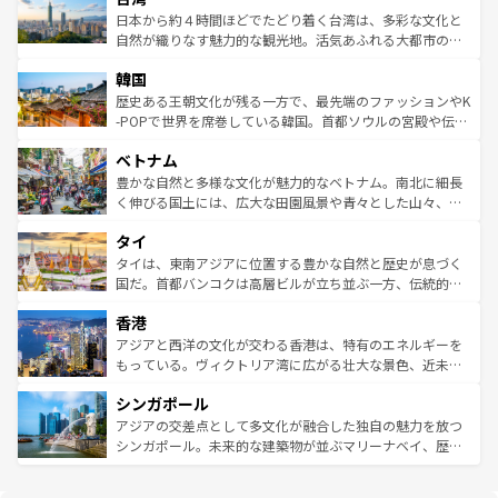
情報は
コンテンツ一覧
を参照してほしい。
人々、おいしいローカルフードやハワイアンミュージッ
ク）、タスマニアの美しい原生林やケアンズの熱帯雨林な
日本から約４時間ほどでたどり着く台湾は、多彩な文化と
ク、伝統的なフラダンスなど、すべてがハワイの魅力を彩
ど、見どころがたくさん。また、カフェやワイン、オージ
自然が織りなす魅力的な観光地。活気あふれる大都市の台
っている。訪れるたびに新しい発見と感動が待っているハ
ービーフなどの食文化も豊かで、美味しいものであふれて
北やノスタルジックな町並みが人気な九份（ジォウフェ
ワイを、存分に味わってほしい。 なお、新着のハワイ情報
韓国
いる。アクティビティも充実しており、サーフィンやダイ
ン）、静ひつな山岳地帯である台湾東部など、都市の喧騒
は
コンテンツ一覧
を参照してほしい。
ビング、ハイキングなど、アウトドア好きにはたまらな
と山間の静けさが共存しており、訪れる人に新しい発見と
歴史ある王朝文化が残る一方で、最先端のファッションやK
い。オーストラリアの多彩な魅力を存分に味わいつくそ
驚きをもたらしてくれる。また、奥深い台湾の食文化も魅
-POPで世界を席巻している韓国。首都ソウルの宮殿や伝統
う。 なお、新着のオーストラリア情報は
コンテンツ一覧
を
力で、夜市などの屋台グルメから高級料理、ヘルシーで美
家屋が並ぶエリアでは韓国の歴史と文化に浸ることがで
参照してほしい。
ベトナム
容にもいいと評判のスイーツなど、バラエティ豊かな料理
き、地方に足を延ばせば四季折々の自然美を楽しむことが
が味わえる。 なお、新着の台湾情報は
コンテンツ一覧
を参
できる。そして、キムチや焼肉、絶品のストリートフード
豊かな自然と多様な文化が魅力的なベトナム。南北に細長
照してほしい。
まで、さまざまな韓国料理が待っている。夜には、韓国な
く伸びる国土には、広大な田園風景や青々とした山々、世
らではのナイトライフも堪能できる。あたたかいホスピタ
界遺産に登録された壮大な自然景観が点在し、都市部では
タイ
リティに包まれながら、韓国の多彩な魅力を心ゆくまで味
急速な発展と共に伝統が息づく。ハノイの古い町並みやホ
わってみてほしい。 なお、新着の韓国情報は
コンテンツ一
ーチミン市のフランス統治時代の建物も、独特の雰囲気を
タイは、東南アジアに位置する豊かな自然と歴史が息づく
覧
を参照してほしい。
醸し出している。また、バラエティの豊かさとおいしさで
国だ。首都バンコクは高層ビルが立ち並ぶ一方、伝統的な
世界中の食通を魅了してやまないベトナム料理も魅力のひ
寺院や市場がいたるところに点在し、古きよき文化と現代
香港
とつ。フォーやバインミー、ベトナムコーヒーなどは、ぜ
の活気が交差している。北部ではチェンマイなどの山岳地
ひ現地で味わいたい。どの地域を訪れてもあたたかい人々
帯で自然と触れ合い、南部ではプーケットやクラビの美し
アジアと西洋の文化が交わる香港は、特有のエネルギーを
が旅行者を迎えてくれるので、きっと忘れられない旅にな
いビーチでリゾート気分を楽しむことができる。タイ料理
もっている。ヴィクトリア湾に広がる壮大な景色、近未来
るはずだ。 なお、新着のベトナム情報は
コンテンツ一覧
を
は世界的に有名で、屋台から高級レストランまで味覚を刺
的なアートスポット、そして歴史と現代が融合した町並
参照してほしい。
シンガポール
激する。気候は一年中温暖で、どの季節にも異なる楽しみ
み、どこを訪れても感動するはず。観光スポットが密集し
が待っている。親しみやすいタイの人々、仏教を中心とし
ており、効率よく見どころを回れるのも魅力。息をのむよ
アジアの交差点として多文化が融合した独自の魅力を放つ
た文化、そして多様な観光資源が、訪れる旅人を魅了し続
うな絶景から文化的な体験まで、香港を存分に楽しみ尽く
シンガポール。未来的な建築物が並ぶマリーナベイ、歴史
ける。 なお、新着のタイ情報は
コンテンツ一覧
を参照して
そう。 なお、新着の香港情報は
コンテンツ一覧
を参照して
と伝統を感じられるエスニックタウン、多数の緑豊かな公
ほしい。
ほしい。
園や自然保護区など、自然が調和した近代的な景観と文化