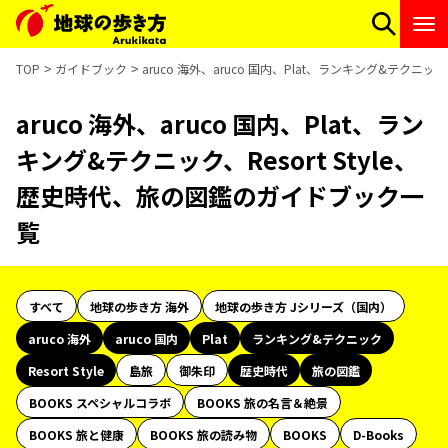
TOP
ガイドブック
aruco 海外、aruco 国内、Plat、ランキング&テクニッ
aruco 海外、aruco 国内、Plat、ラン
キング&テクニック、Resort Style、
歴史時代、旅の図鑑のガイドブック一
覧
すべて
地球の歩き方 海外
地球の歩き方 Jシリーズ（国内）
aruco 海外
aruco 国内
Plat
ランキング&テクニック
Resort Style
島旅
御朱印
歴史時代
旅の図鑑
BOOKS スペシャルコラボ
BOOKS 旅の名言＆絶景
BOOKS 旅と健康
BOOKS 旅の読み物
BOOKS
D-Books