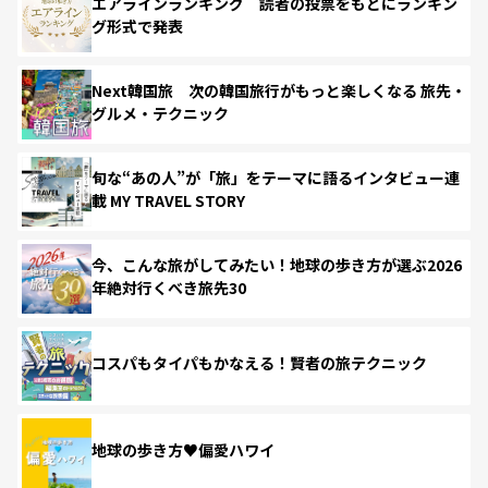
エアラインランキング 読者の投票をもとにランキン
グ形式で発表
Next韓国旅 次の韓国旅行がもっと楽しくなる 旅先・
グルメ・テクニック
旬な“あの人”が「旅」をテーマに語るインタビュー連
載 MY TRAVEL STORY
今、こんな旅がしてみたい！地球の歩き方が選ぶ2026
年絶対行くべき旅先30
コスパもタイパもかなえる！賢者の旅テクニック
地球の歩き方♥偏愛ハワイ