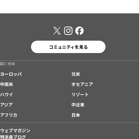
コミュニティを見る
国と地域
ヨーロッパ
北米
中南米
オセアニア
ハワイ
リゾート
アジア
中近東
アフリカ
日本
ウェブマガジン
特派員ブログ