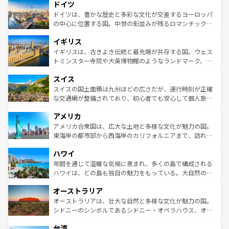
せる。地方によって風土や気候が異なるスペインはその個
ドイツ
で、幅広い魅力が詰まっている。華麗な宮殿、歴史的な大
性で訪れる人を魅了する。 なお、新着のスペイン情報は
コ
聖堂、美しいビーチ、そして豊かな自然が、訪れる者を心
ドイツは、豊かな歴史と多彩な文化が交差するヨーロッパ
ンテンツ一覧
を参照してほしい。
から魅了する。また、フランスは美食の国としても知ら
の中心に位置する国。中世の街並みが残るロマンチック街
れ、フランス料理はユネスコ無形文化遺産にも登録されて
道から、未来を先取りするようなモダンな都市まで多様な
イギリス
いる。シャンパンの発祥地であるランス、プロヴァンスの
顔を持つこの国は、どこを歩いても飽きることがない。ベ
香り高いラベンダー畑など、多彩な楽しみ方が可能だ。さ
ルリンの文化的活気、バイエルン州のアルプスの絶景、そ
イギリスは、古きよき伝統と最先端が共存する国。ウェス
らに、パリ以外の地域にも魅力が溢れており、どの街角に
してライン川沿いのワイン畑といった風景は必見。ビール
トミンスター寺院や大英博物館のようなランドマーク、歴
も豊かな歴史と文化が息づいている。パリ以外の個性あふ
とソーセージを味わいながら地元の人と過ごす楽しい時間
史ある大学都市、美しい丘陵地帯や牧歌的な風景など、エ
れる地方に足を運ぶとそれぞれで全く異なる文化を体験で
スイス
は、お酒好きな人にはぜひ体験してほしい。 なお、新着の
リアごとに異なる魅力がある。また、優雅なアフタヌーン
きるだろう。 なお、新着のフランス情報は
コンテンツ一覧
ドイツ情報は
コンテンツ一覧
を参照してほしい。
ティー、ビール好きにはたまらない英国パブ、サッカー観
スイスの国土面積は九州ほどの広さだが、運行時刻が正確
を参照してほしい。
戦など、本場だからこそできる体験も豊富。イギリスを旅
な交通網が整備されており、初心者でも安心して個人旅行
して楽しみつくそう。 なお、新着のイギリス情報は
コンテ
を楽しめる。日本同様に時刻表どおりの旅が可能だ。中世
アメリカ
ンツ一覧
を参照してほしい。
の建物がそのまま残る町や、スイスならではのユニークな
博物館もあり、アルプス観光だけでなく町歩きも満喫する
アメリカ合衆国は、広大な土地と多様な文化が魅力の国。
ことができる。国民の所得が高いため物価も高いが、旅行
東海岸の都市部から西海岸のカリフォルニアまで、訪れる
者向けの交通パス提供のサービスもあり、うまく活用すれ
場所ごとに異なる風景と体験が待っている。ニューヨーク
ハワイ
ば市内交通費無料で観光を楽しむこともできる。 なお、新
のような巨大都市は、観光、ショッピング、エンターテイ
着のスイス情報は
コンテンツ一覧
を参照してほしい。
ンメントが詰まった刺激的なスポットだ。一方、アメリカ
年間を通じて温暖な気候に恵まれ、多くの島で構成される
西部には大自然が広がり、グランドキャニオンやイエロー
ハワイは、どの島も独自の魅力をもっている。大自然の神
ストーン国立公園といった絶景が堪能できる。さらに、南
秘を感じたいなら、火山が生み出した壮大な景観を誇るハ
オーストラリア
部のニューオーリンズでは、音楽と美食が融合した独特の
ワイ島は見逃せない。また、定番の観光地といえばオアフ
文化が魅力。旅行者はアメリカの各地域で異なる魅力を楽
島だが、静かな自然を求めるならマウイ島やカウアイ島が
オーストラリアは、壮大な自然と多様な文化が魅力の国。
しみながら、その多様性と豊かな歴史を感じることができ
おすすめ。エメラルドグリーンに輝く海をはじめ、豊かな
シドニーのシンボルであるシドニー・オペラハウス、オー
るだろう。車でのロードトリップや列車の旅も、アメリカ
文化や歴史が息づいている。「アロハスピリット」と呼ば
ストラリア東海岸北部に広がる大サンゴ礁地帯グレートバ
ならではの贅沢な旅のスタイルだ。 なお、新着のアメリカ
台湾
れるおもてなしの心で訪れる人々を迎えてくれるハワイの
リアリーフや大陸中央部にそびえるウルル（エアーズロッ