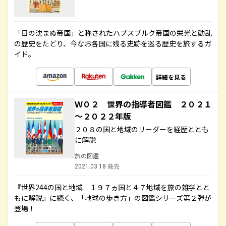
「日の沈まぬ帝国」と称されたハプスブルク帝国の栄光と動乱
の歴史をたどり、今なお各国に残る史跡を巡る歴史を旅するガ
イド。
詳細を見る
Ｗ０２ 世界の指導者図鑑 ２０２１
～２０２２年版
２０８の国と地域のリーダーを経歴ととも
に解説
旅の図鑑
2021.03.18 発売
『世界244の国と地域 １９７ヵ国と４７地域を旅の雑学とと
もに解説』に続く、「地球の歩き方」の図鑑シリーズ第２弾が
登場！