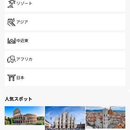
リゾート
アジア
中近東
アフリカ
日本
人気スポット