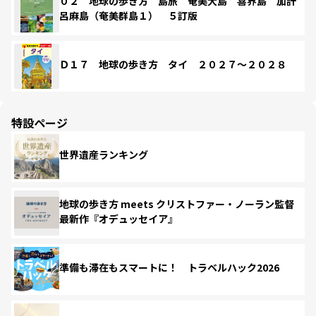
０２ 地球の歩き方 島旅 奄美大島 喜界島 加計
呂麻島（奄美群島１） ５訂版
Ｄ１７ 地球の歩き方 タイ ２０２７～２０２８
特設ページ
世界遺産ランキング
地球の歩き方 meets クリストファー・ノーラン監督
最新作『オデュッセイア』
準備も滞在もスマートに！ トラベルハック2026