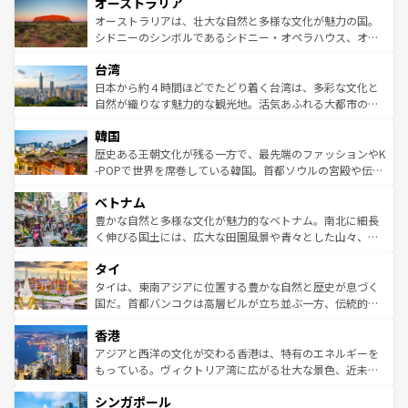
オーストラリア
部のニューオーリンズでは、音楽と美食が融合した独特の
ワイ島は見逃せない。また、定番の観光地といえばオアフ
文化が魅力。旅行者はアメリカの各地域で異なる魅力を楽
島だが、静かな自然を求めるならマウイ島やカウアイ島が
オーストラリアは、壮大な自然と多様な文化が魅力の国。
しみながら、その多様性と豊かな歴史を感じることができ
おすすめ。エメラルドグリーンに輝く海をはじめ、豊かな
シドニーのシンボルであるシドニー・オペラハウス、オー
るだろう。車でのロードトリップや列車の旅も、アメリカ
文化や歴史が息づいている。「アロハスピリット」と呼ば
ストラリア東海岸北部に広がる大サンゴ礁地帯グレートバ
ならではの贅沢な旅のスタイルだ。 なお、新着のアメリカ
台湾
れるおもてなしの心で訪れる人々を迎えてくれるハワイの
リアリーフや大陸中央部にそびえるウルル（エアーズロッ
情報は
コンテンツ一覧
を参照してほしい。
人々、おいしいローカルフードやハワイアンミュージッ
ク）、タスマニアの美しい原生林やケアンズの熱帯雨林な
日本から約４時間ほどでたどり着く台湾は、多彩な文化と
ク、伝統的なフラダンスなど、すべてがハワイの魅力を彩
ど、見どころがたくさん。また、カフェやワイン、オージ
自然が織りなす魅力的な観光地。活気あふれる大都市の台
っている。訪れるたびに新しい発見と感動が待っているハ
ービーフなどの食文化も豊かで、美味しいものであふれて
北やノスタルジックな町並みが人気な九份（ジォウフェ
ワイを、存分に味わってほしい。 なお、新着のハワイ情報
韓国
いる。アクティビティも充実しており、サーフィンやダイ
ン）、静ひつな山岳地帯である台湾東部など、都市の喧騒
は
コンテンツ一覧
を参照してほしい。
ビング、ハイキングなど、アウトドア好きにはたまらな
と山間の静けさが共存しており、訪れる人に新しい発見と
歴史ある王朝文化が残る一方で、最先端のファッションやK
い。オーストラリアの多彩な魅力を存分に味わいつくそ
驚きをもたらしてくれる。また、奥深い台湾の食文化も魅
-POPで世界を席巻している韓国。首都ソウルの宮殿や伝統
う。 なお、新着のオーストラリア情報は
コンテンツ一覧
を
力で、夜市などの屋台グルメから高級料理、ヘルシーで美
家屋が並ぶエリアでは韓国の歴史と文化に浸ることがで
参照してほしい。
ベトナム
容にもいいと評判のスイーツなど、バラエティ豊かな料理
き、地方に足を延ばせば四季折々の自然美を楽しむことが
が味わえる。 なお、新着の台湾情報は
コンテンツ一覧
を参
できる。そして、キムチや焼肉、絶品のストリートフード
豊かな自然と多様な文化が魅力的なベトナム。南北に細長
照してほしい。
まで、さまざまな韓国料理が待っている。夜には、韓国な
く伸びる国土には、広大な田園風景や青々とした山々、世
らではのナイトライフも堪能できる。あたたかいホスピタ
界遺産に登録された壮大な自然景観が点在し、都市部では
タイ
リティに包まれながら、韓国の多彩な魅力を心ゆくまで味
急速な発展と共に伝統が息づく。ハノイの古い町並みやホ
わってみてほしい。 なお、新着の韓国情報は
コンテンツ一
ーチミン市のフランス統治時代の建物も、独特の雰囲気を
タイは、東南アジアに位置する豊かな自然と歴史が息づく
覧
を参照してほしい。
醸し出している。また、バラエティの豊かさとおいしさで
国だ。首都バンコクは高層ビルが立ち並ぶ一方、伝統的な
世界中の食通を魅了してやまないベトナム料理も魅力のひ
寺院や市場がいたるところに点在し、古きよき文化と現代
香港
とつ。フォーやバインミー、ベトナムコーヒーなどは、ぜ
の活気が交差している。北部ではチェンマイなどの山岳地
ひ現地で味わいたい。どの地域を訪れてもあたたかい人々
帯で自然と触れ合い、南部ではプーケットやクラビの美し
アジアと西洋の文化が交わる香港は、特有のエネルギーを
が旅行者を迎えてくれるので、きっと忘れられない旅にな
いビーチでリゾート気分を楽しむことができる。タイ料理
もっている。ヴィクトリア湾に広がる壮大な景色、近未来
るはずだ。 なお、新着のベトナム情報は
コンテンツ一覧
を
は世界的に有名で、屋台から高級レストランまで味覚を刺
的なアートスポット、そして歴史と現代が融合した町並
参照してほしい。
シンガポール
激する。気候は一年中温暖で、どの季節にも異なる楽しみ
み、どこを訪れても感動するはず。観光スポットが密集し