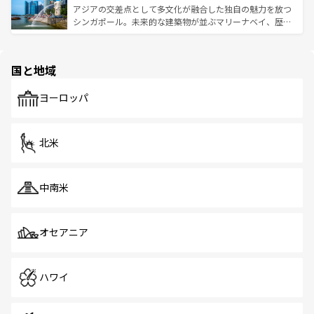
が待っている。親しみやすいタイの人々、仏教を中心とし
ており、効率よく見どころを回れるのも魅力。息をのむよ
アジアの交差点として多文化が融合した独自の魅力を放つ
た文化、そして多様な観光資源が、訪れる旅人を魅了し続
うな絶景から文化的な体験まで、香港を存分に楽しみ尽く
シンガポール。未来的な建築物が並ぶマリーナベイ、歴史
ける。 なお、新着のタイ情報は
コンテンツ一覧
を参照して
そう。 なお、新着の香港情報は
コンテンツ一覧
を参照して
と伝統を感じられるエスニックタウン、多数の緑豊かな公
ほしい。
ほしい。
園や自然保護区など、自然が調和した近代的な景観と文化
の多様性あふれるカラフルな町は、どこを歩いても新しい
国と地域
発見がある。さらに、治安のよさや充実した公共交通機関
も、旅行者にとっては魅力的なポイント。グルメも豊富
で、ホーカーズは地元の風情を楽しめる外せないスポット
ヨーロッパ
だ。訪れる人を飽きさせないシンガポールで、多様な魅力
を体感しよう。 なお、新着のシンガポール情報は
コンテン
ツ一覧
を参照してほしい。
北米
中南米
オセアニア
ハワイ