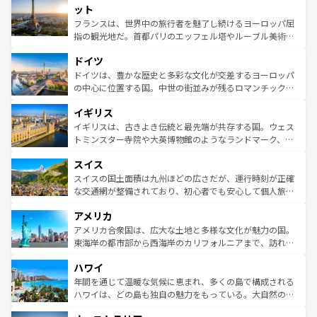
なお、新着のイタリア情報は
コンテンツ一覧
を参照してほ
れる闘牛、そして美味しいタパスが生活の一部となってい
ット
しい。
る。首都マドリードの洗練された雰囲気や、バルセロナの
フランスは、世界中の旅行者を魅了し続けるヨーロッパ屈
アートに溢れた街角から、地方では古代ローマ遺跡や中世
指の観光地だ。首都パリのエッフェル塔やルーブル美術館
の城塞都市、穏やかなビーチリゾートまで多彩な表情を見
といった象徴的なスポットから、田舎町の古風な美しさま
せる。地方によって風土や気候が異なるスペインはその個
ドイツ
で、幅広い魅力が詰まっている。華麗な宮殿、歴史的な大
性で訪れる人を魅了する。 なお、新着のスペイン情報は
コ
聖堂、美しいビーチ、そして豊かな自然が、訪れる者を心
ドイツは、豊かな歴史と多彩な文化が交差するヨーロッパ
ンテンツ一覧
を参照してほしい。
から魅了する。また、フランスは美食の国としても知ら
の中心に位置する国。中世の街並みが残るロマンチック街
れ、フランス料理はユネスコ無形文化遺産にも登録されて
道から、未来を先取りするようなモダンな都市まで多様な
イギリス
いる。シャンパンの発祥地であるランス、プロヴァンスの
顔を持つこの国は、どこを歩いても飽きることがない。ベ
香り高いラベンダー畑など、多彩な楽しみ方が可能だ。さ
ルリンの文化的活気、バイエルン州のアルプスの絶景、そ
イギリスは、古きよき伝統と最先端が共存する国。ウェス
らに、パリ以外の地域にも魅力が溢れており、どの街角に
してライン川沿いのワイン畑といった風景は必見。ビール
トミンスター寺院や大英博物館のようなランドマーク、歴
も豊かな歴史と文化が息づいている。パリ以外の個性あふ
とソーセージを味わいながら地元の人と過ごす楽しい時間
史ある大学都市、美しい丘陵地帯や牧歌的な風景など、エ
れる地方に足を運ぶとそれぞれで全く異なる文化を体験で
スイス
は、お酒好きな人にはぜひ体験してほしい。 なお、新着の
リアごとに異なる魅力がある。また、優雅なアフタヌーン
きるだろう。 なお、新着のフランス情報は
コンテンツ一覧
ドイツ情報は
コンテンツ一覧
を参照してほしい。
ティー、ビール好きにはたまらない英国パブ、サッカー観
スイスの国土面積は九州ほどの広さだが、運行時刻が正確
を参照してほしい。
戦など、本場だからこそできる体験も豊富。イギリスを旅
な交通網が整備されており、初心者でも安心して個人旅行
して楽しみつくそう。 なお、新着のイギリス情報は
コンテ
を楽しめる。日本同様に時刻表どおりの旅が可能だ。中世
アメリカ
ンツ一覧
を参照してほしい。
の建物がそのまま残る町や、スイスならではのユニークな
博物館もあり、アルプス観光だけでなく町歩きも満喫する
アメリカ合衆国は、広大な土地と多様な文化が魅力の国。
ことができる。国民の所得が高いため物価も高いが、旅行
東海岸の都市部から西海岸のカリフォルニアまで、訪れる
者向けの交通パス提供のサービスもあり、うまく活用すれ
場所ごとに異なる風景と体験が待っている。ニューヨーク
ハワイ
ば市内交通費無料で観光を楽しむこともできる。 なお、新
のような巨大都市は、観光、ショッピング、エンターテイ
着のスイス情報は
コンテンツ一覧
を参照してほしい。
ンメントが詰まった刺激的なスポットだ。一方、アメリカ
年間を通じて温暖な気候に恵まれ、多くの島で構成される
西部には大自然が広がり、グランドキャニオンやイエロー
ハワイは、どの島も独自の魅力をもっている。大自然の神
ストーン国立公園といった絶景が堪能できる。さらに、南
秘を感じたいなら、火山が生み出した壮大な景観を誇るハ