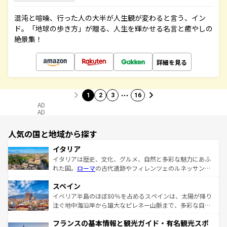
混沌と喧噪、行った人の大半が人生観が変わると言う、イン
ド。「地球の歩き方」が贈る、人生を輝かせる名言と癒やしの
絶景集！
詳細を見る
…
1
2
3
16
AD
AD
人気の国と地域から探す
イタリア
イタリアは歴史、文化、グルメ、自然と多彩な魅力にあふ
れた国。
ローマ
の古代遺跡やフィレンツェのルネッサンス
美術、ヴェネツィアの運河など、歴史あるスポットはもち
スペイン
ろん、トスカーナの美しい田園風景やアマルフィ海岸の絶
景など、自然景観も見逃せない。観光の合間には、本場の
イベリア半島のほぼ80％を占めるスペインは、太陽が降り
ピザやパスタなど、絶品のイタリア料理を堪能することも
注ぐ地中海沿岸から雄大なピレネー山脈まで、多彩な自然
できる。朝目覚めてから夜眠るまで、すべての瞬間を楽し
と文化が詰まったヨーロッパ屈指の旅行先だ。多様な地域
フランスの基本情報と観光ガイド・有名観光スポ
ませてくれるイタリアで、忘れられない旅をしてみよう！
文化が根付くこの国では、情熱的なフラメンコ、熱気あふ