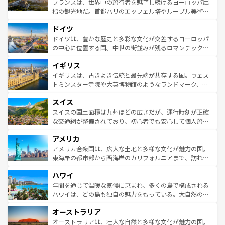
フランスは、世界中の旅行者を魅了し続けるヨーロッパ屈
アートに溢れた街角から、地方では古代ローマ遺跡や中世
指の観光地だ。首都パリのエッフェル塔やルーブル美術館
の城塞都市、穏やかなビーチリゾートまで多彩な表情を見
といった象徴的なスポットから、田舎町の古風な美しさま
せる。地方によって風土や気候が異なるスペインはその個
ドイツ
で、幅広い魅力が詰まっている。華麗な宮殿、歴史的な大
性で訪れる人を魅了する。 なお、新着のスペイン情報は
コ
聖堂、美しいビーチ、そして豊かな自然が、訪れる者を心
ドイツは、豊かな歴史と多彩な文化が交差するヨーロッパ
ンテンツ一覧
を参照してほしい。
から魅了する。また、フランスは美食の国としても知ら
の中心に位置する国。中世の街並みが残るロマンチック街
れ、フランス料理はユネスコ無形文化遺産にも登録されて
道から、未来を先取りするようなモダンな都市まで多様な
イギリス
いる。シャンパンの発祥地であるランス、プロヴァンスの
顔を持つこの国は、どこを歩いても飽きることがない。ベ
香り高いラベンダー畑など、多彩な楽しみ方が可能だ。さ
ルリンの文化的活気、バイエルン州のアルプスの絶景、そ
イギリスは、古きよき伝統と最先端が共存する国。ウェス
らに、パリ以外の地域にも魅力が溢れており、どの街角に
してライン川沿いのワイン畑といった風景は必見。ビール
トミンスター寺院や大英博物館のようなランドマーク、歴
も豊かな歴史と文化が息づいている。パリ以外の個性あふ
とソーセージを味わいながら地元の人と過ごす楽しい時間
史ある大学都市、美しい丘陵地帯や牧歌的な風景など、エ
れる地方に足を運ぶとそれぞれで全く異なる文化を体験で
スイス
は、お酒好きな人にはぜひ体験してほしい。 なお、新着の
リアごとに異なる魅力がある。また、優雅なアフタヌーン
きるだろう。 なお、新着のフランス情報は
コンテンツ一覧
ドイツ情報は
コンテンツ一覧
を参照してほしい。
ティー、ビール好きにはたまらない英国パブ、サッカー観
スイスの国土面積は九州ほどの広さだが、運行時刻が正確
を参照してほしい。
戦など、本場だからこそできる体験も豊富。イギリスを旅
な交通網が整備されており、初心者でも安心して個人旅行
して楽しみつくそう。 なお、新着のイギリス情報は
コンテ
を楽しめる。日本同様に時刻表どおりの旅が可能だ。中世
アメリカ
ンツ一覧
を参照してほしい。
の建物がそのまま残る町や、スイスならではのユニークな
博物館もあり、アルプス観光だけでなく町歩きも満喫する
アメリカ合衆国は、広大な土地と多様な文化が魅力の国。
ことができる。国民の所得が高いため物価も高いが、旅行
東海岸の都市部から西海岸のカリフォルニアまで、訪れる
者向けの交通パス提供のサービスもあり、うまく活用すれ
場所ごとに異なる風景と体験が待っている。ニューヨーク
ハワイ
ば市内交通費無料で観光を楽しむこともできる。 なお、新
のような巨大都市は、観光、ショッピング、エンターテイ
着のスイス情報は
コンテンツ一覧
を参照してほしい。
ンメントが詰まった刺激的なスポットだ。一方、アメリカ
年間を通じて温暖な気候に恵まれ、多くの島で構成される
西部には大自然が広がり、グランドキャニオンやイエロー
ハワイは、どの島も独自の魅力をもっている。大自然の神
ストーン国立公園といった絶景が堪能できる。さらに、南
秘を感じたいなら、火山が生み出した壮大な景観を誇るハ
オーストラリア
部のニューオーリンズでは、音楽と美食が融合した独特の
ワイ島は見逃せない。また、定番の観光地といえばオアフ
文化が魅力。旅行者はアメリカの各地域で異なる魅力を楽
島だが、静かな自然を求めるならマウイ島やカウアイ島が
オーストラリアは、壮大な自然と多様な文化が魅力の国。