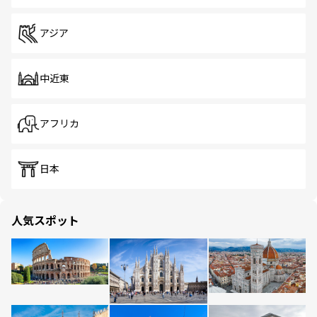
アジア
中近東
アフリカ
日本
人気スポット