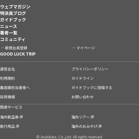
ウェブマガジン
特派員ブログ
ガイドブック
ニュース
著者一覧
コミュニティ
新規会員登録
マイページ
GOOD LUCK TRIP
運営会社
プライバシーポリシー
利用規約
ガイドライン
書店御担当者様へ
ガイドブックに投稿する
採用情報
お問い合わせ
関連サービス
海外航空券
海外ツアー
旅行用品
海外のおみやげ
© Arukikata. Co.,Ltd. All rights reserved.