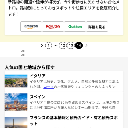
新路線の開通や延伸が相次ぎ、今や街歩きに欠かせない台北メ
トロ。路線別にとっておきスポットや注目エリアを徹底紹介し
ます！
詳細を見る
…
1
12
13
14
AD
AD
人気の国と地域から探す
イタリア
イタリアは歴史、文化、グルメ、自然と多彩な魅力にあふ
れた国。
ローマ
の古代遺跡やフィレンツェのルネッサンス
美術、ヴェネツィアの運河など、歴史あるスポットはもち
スペイン
ろん、トスカーナの美しい田園風景やアマルフィ海岸の絶
景など、自然景観も見逃せない。観光の合間には、本場の
イベリア半島のほぼ80％を占めるスペインは、太陽が降り
ピザやパスタなど、絶品のイタリア料理を堪能することも
注ぐ地中海沿岸から雄大なピレネー山脈まで、多彩な自然
できる。朝目覚めてから夜眠るまで、すべての瞬間を楽し
と文化が詰まったヨーロッパ屈指の旅行先だ。多様な地域
フランスの基本情報と観光ガイド・有名観光スポ
ませてくれるイタリアで、忘れられない旅をしてみよう！
文化が根付くこの国では、情熱的なフラメンコ、熱気あふ
なお、新着のイタリア情報は
コンテンツ一覧
を参照してほ
れる闘牛、そして美味しいタパスが生活の一部となってい
ット
しい。
る。首都マドリードの洗練された雰囲気や、バルセロナの