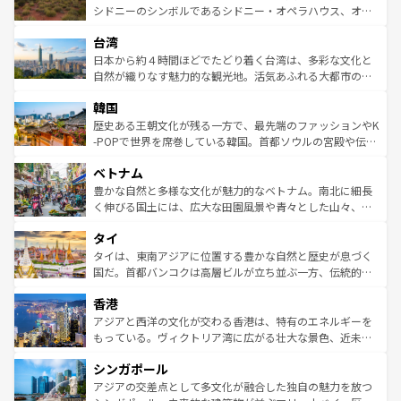
しみながら、その多様性と豊かな歴史を感じることができ
おすすめ。エメラルドグリーンに輝く海をはじめ、豊かな
シドニーのシンボルであるシドニー・オペラハウス、オー
るだろう。車でのロードトリップや列車の旅も、アメリカ
文化や歴史が息づいている。「アロハスピリット」と呼ば
ストラリア東海岸北部に広がる大サンゴ礁地帯グレートバ
ならではの贅沢な旅のスタイルだ。 なお、新着のアメリカ
台湾
れるおもてなしの心で訪れる人々を迎えてくれるハワイの
リアリーフや大陸中央部にそびえるウルル（エアーズロッ
情報は
コンテンツ一覧
を参照してほしい。
人々、おいしいローカルフードやハワイアンミュージッ
ク）、タスマニアの美しい原生林やケアンズの熱帯雨林な
日本から約４時間ほどでたどり着く台湾は、多彩な文化と
ク、伝統的なフラダンスなど、すべてがハワイの魅力を彩
ど、見どころがたくさん。また、カフェやワイン、オージ
自然が織りなす魅力的な観光地。活気あふれる大都市の台
っている。訪れるたびに新しい発見と感動が待っているハ
ービーフなどの食文化も豊かで、美味しいものであふれて
北やノスタルジックな町並みが人気な九份（ジォウフェ
ワイを、存分に味わってほしい。 なお、新着のハワイ情報
韓国
いる。アクティビティも充実しており、サーフィンやダイ
ン）、静ひつな山岳地帯である台湾東部など、都市の喧騒
は
コンテンツ一覧
を参照してほしい。
ビング、ハイキングなど、アウトドア好きにはたまらな
と山間の静けさが共存しており、訪れる人に新しい発見と
歴史ある王朝文化が残る一方で、最先端のファッションやK
い。オーストラリアの多彩な魅力を存分に味わいつくそ
驚きをもたらしてくれる。また、奥深い台湾の食文化も魅
-POPで世界を席巻している韓国。首都ソウルの宮殿や伝統
う。 なお、新着のオーストラリア情報は
コンテンツ一覧
を
力で、夜市などの屋台グルメから高級料理、ヘルシーで美
家屋が並ぶエリアでは韓国の歴史と文化に浸ることがで
参照してほしい。
ベトナム
容にもいいと評判のスイーツなど、バラエティ豊かな料理
き、地方に足を延ばせば四季折々の自然美を楽しむことが
が味わえる。 なお、新着の台湾情報は
コンテンツ一覧
を参
できる。そして、キムチや焼肉、絶品のストリートフード
豊かな自然と多様な文化が魅力的なベトナム。南北に細長
照してほしい。
まで、さまざまな韓国料理が待っている。夜には、韓国な
く伸びる国土には、広大な田園風景や青々とした山々、世
らではのナイトライフも堪能できる。あたたかいホスピタ
界遺産に登録された壮大な自然景観が点在し、都市部では
タイ
リティに包まれながら、韓国の多彩な魅力を心ゆくまで味
急速な発展と共に伝統が息づく。ハノイの古い町並みやホ
わってみてほしい。 なお、新着の韓国情報は
コンテンツ一
ーチミン市のフランス統治時代の建物も、独特の雰囲気を
タイは、東南アジアに位置する豊かな自然と歴史が息づく
覧
を参照してほしい。
醸し出している。また、バラエティの豊かさとおいしさで
国だ。首都バンコクは高層ビルが立ち並ぶ一方、伝統的な
世界中の食通を魅了してやまないベトナム料理も魅力のひ
寺院や市場がいたるところに点在し、古きよき文化と現代
香港
とつ。フォーやバインミー、ベトナムコーヒーなどは、ぜ
の活気が交差している。北部ではチェンマイなどの山岳地
ひ現地で味わいたい。どの地域を訪れてもあたたかい人々
帯で自然と触れ合い、南部ではプーケットやクラビの美し
アジアと西洋の文化が交わる香港は、特有のエネルギーを
が旅行者を迎えてくれるので、きっと忘れられない旅にな
いビーチでリゾート気分を楽しむことができる。タイ料理
もっている。ヴィクトリア湾に広がる壮大な景色、近未来
るはずだ。 なお、新着のベトナム情報は
コンテンツ一覧
を
は世界的に有名で、屋台から高級レストランまで味覚を刺
的なアートスポット、そして歴史と現代が融合した町並
参照してほしい。
シンガポール
激する。気候は一年中温暖で、どの季節にも異なる楽しみ
み、どこを訪れても感動するはず。観光スポットが密集し
が待っている。親しみやすいタイの人々、仏教を中心とし
ており、効率よく見どころを回れるのも魅力。息をのむよ
アジアの交差点として多文化が融合した独自の魅力を放つ
た文化、そして多様な観光資源が、訪れる旅人を魅了し続