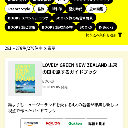
Resort Style
島旅
御朱印
歴史時代
旅の図鑑
BOOKS スペシャルコラボ
BOOKS 旅の名言＆絶景
BOOKS 旅と健康
BOOKS 旅の読み物
BOOKS
D-Books
絞り込み条件を追加
261〜278件/278件中 を表示
LOVELY GREEN NEW ZEALAND 未来
の国を旅するガイドブック
BOOKS
2018.09.05 発売
誰よりもニュージーランドを愛する4人の著者が結集し新しい
視点で作ったガイドブック
詳細を見る