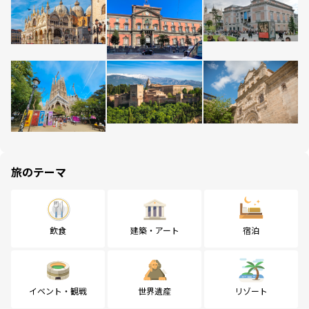
旅のテーマ
飲食
建築・アート
宿泊
イベント・観戦
世界遺産
リゾート