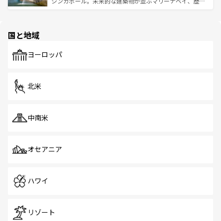
うな絶景から文化的な体験まで、香港を存分に楽しみ尽く
シンガポール。未来的な建築物が並ぶマリーナベイ、歴史
ける。 なお、新着のタイ情報は
コンテンツ一覧
を参照して
そう。 なお、新着の香港情報は
コンテンツ一覧
を参照して
と伝統を感じられるエスニックタウン、多数の緑豊かな公
ほしい。
ほしい。
園や自然保護区など、自然が調和した近代的な景観と文化
の多様性あふれるカラフルな町は、どこを歩いても新しい
国と地域
発見がある。さらに、治安のよさや充実した公共交通機関
も、旅行者にとっては魅力的なポイント。グルメも豊富
で、ホーカーズは地元の風情を楽しめる外せないスポット
ヨーロッパ
だ。訪れる人を飽きさせないシンガポールで、多様な魅力
を体感しよう。 なお、新着のシンガポール情報は
コンテン
ツ一覧
を参照してほしい。
北米
中南米
オセアニア
ハワイ
リゾート