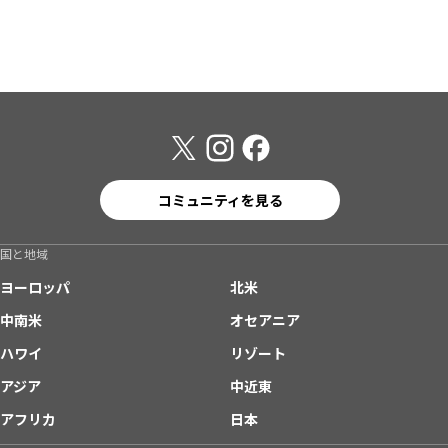
コミュニティを見る
国と地域
ヨーロッパ
北米
中南米
オセアニア
ハワイ
リゾート
アジア
中近東
アフリカ
日本