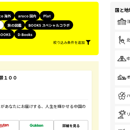
国と地
co 海外
aruco 国内
Plat
代
旅の図鑑
BOOKS スペシャルコラボ
BOOKS
D-Books
絞り込み条件を追加
景１００
」があなたにお届けする、人生を輝かせる中国の
詳細を見る