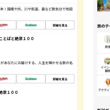
図本！国境や州、川や街道、島など旅気分で地図
旅のテ
詳細を見る
ことばと絶景１００
飲
」があなたにお届けする、人生を輝かせる旅の名
イベン
観
詳細を見る
アクティ
絶景１００