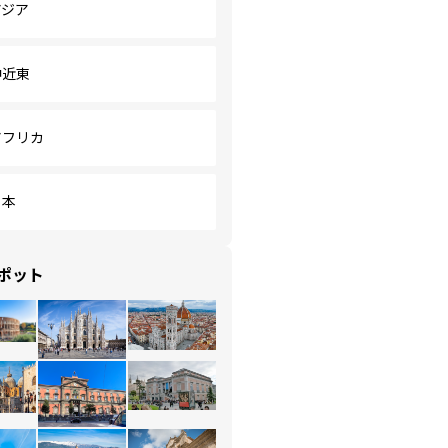
アジア
中近東
アフリカ
日本
ポット