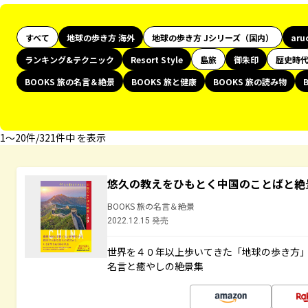
すべて
地球の歩き方 海外
地球の歩き方 Jシリーズ（国内）
aru
ランキング&テクニック
Resort Style
島旅
御朱印
歴史時
BOOKS 旅の名言＆絶景
BOOKS 旅と健康
BOOKS 旅の読み物
1〜20件/321件中 を表示
悠久の教えをひもとく中国のことばと絶
BOOKS 旅の名言＆絶景
2022.12.15 発売
世界を４０年以上歩いてきた「地球の歩き方
名言と癒やしの絶景集