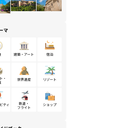
ーマ
食
建築・アート
宿泊
ト・
世界遺産
リゾート
戦
鉄道・
ビティ
ショップ
フライト