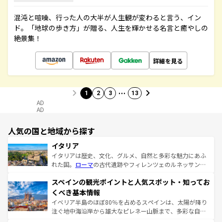
混沌と喧噪、行った人の大半が人生観が変わると言う、イン
ド。「地球の歩き方」が贈る、人生を輝かせる名言と癒やしの
絶景集！
詳細を見る
…
1
2
3
13
AD
AD
人気の国と地域から探す
イタリア
イタリアは歴史、文化、グルメ、自然と多彩な魅力にあふ
れた国。
ローマ
の古代遺跡やフィレンツェのルネッサンス
美術、ヴェネツィアの運河など、歴史あるスポットはもち
スペインの観光ポイントと人気スポット・知ってお
ろん、トスカーナの美しい田園風景やアマルフィ海岸の絶
景など、自然景観も見逃せない。観光の合間には、本場の
くべき基本情報
ピザやパスタなど、絶品のイタリア料理を堪能することも
イベリア半島のほぼ80％を占めるスペインは、太陽が降り
できる。朝目覚めてから夜眠るまで、すべての瞬間を楽し
注ぐ地中海沿岸から雄大なピレネー山脈まで、多彩な自然
ませてくれるイタリアで、忘れられない旅をしてみよう！
と文化が詰まったヨーロッパ屈指の旅行先だ。多様な地域