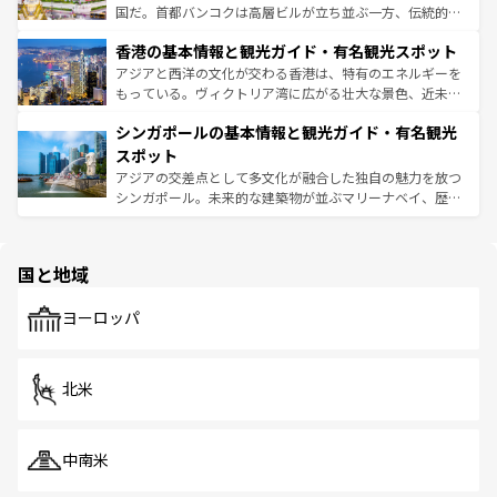
醸し出している。また、バラエティの豊かさとおいしさで
国だ。首都バンコクは高層ビルが立ち並ぶ一方、伝統的な
世界中の食通を魅了してやまないベトナム料理も魅力のひ
寺院や市場がいたるところに点在し、古きよき文化と現代
香港の基本情報と観光ガイド・有名観光スポット
とつ。フォーやバインミー、ベトナムコーヒーなどは、ぜ
の活気が交差している。北部ではチェンマイなどの山岳地
ひ現地で味わいたい。どの地域を訪れてもあたたかい人々
帯で自然と触れ合い、南部ではプーケットやクラビの美し
アジアと西洋の文化が交わる香港は、特有のエネルギーを
が旅行者を迎えてくれるので、きっと忘れられない旅にな
いビーチでリゾート気分を楽しむことができる。タイ料理
もっている。ヴィクトリア湾に広がる壮大な景色、近未来
るはずだ。 なお、新着のベトナム情報は
コンテンツ一覧
を
は世界的に有名で、屋台から高級レストランまで味覚を刺
的なアートスポット、そして歴史と現代が融合した町並
参照してほしい。
シンガポールの基本情報と観光ガイド・有名観光
激する。気候は一年中温暖で、どの季節にも異なる楽しみ
み、どこを訪れても感動するはず。観光スポットが密集し
が待っている。親しみやすいタイの人々、仏教を中心とし
ており、効率よく見どころを回れるのも魅力。息をのむよ
スポット
た文化、そして多様な観光資源が、訪れる旅人を魅了し続
うな絶景から文化的な体験まで、香港を存分に楽しみ尽く
アジアの交差点として多文化が融合した独自の魅力を放つ
ける。 なお、新着のタイ情報は
コンテンツ一覧
を参照して
そう。 なお、新着の香港情報は
コンテンツ一覧
を参照して
シンガポール。未来的な建築物が並ぶマリーナベイ、歴史
ほしい。
ほしい。
と伝統を感じられるエスニックタウン、多数の緑豊かな公
園や自然保護区など、自然が調和した近代的な景観と文化
の多様性あふれるカラフルな町は、どこを歩いても新しい
国と地域
発見がある。さらに、治安のよさや充実した公共交通機関
も、旅行者にとっては魅力的なポイント。グルメも豊富
で、ホーカーズは地元の風情を楽しめる外せないスポット
ヨーロッパ
だ。訪れる人を飽きさせないシンガポールで、多様な魅力
を体感しよう。 なお、新着のシンガポール情報は
コンテン
ツ一覧
を参照してほしい。
北米
中南米