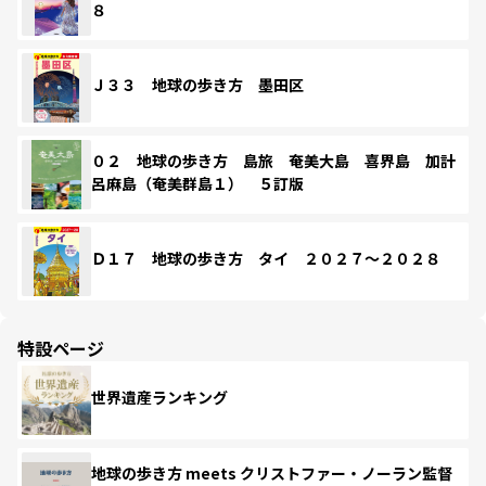
８
Ｊ３３ 地球の歩き方 墨田区
０２ 地球の歩き方 島旅 奄美大島 喜界島 加計
呂麻島（奄美群島１） ５訂版
Ｄ１７ 地球の歩き方 タイ ２０２７～２０２８
特設ページ
世界遺産ランキング
地球の歩き方 meets クリストファー・ノーラン監督