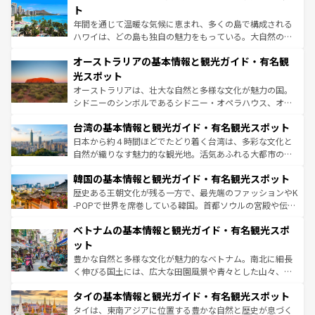
ンメントが詰まった刺激的なスポットだ。一方、アメリカ
ト
西部には大自然が広がり、グランドキャニオンやイエロー
年間を通じて温暖な気候に恵まれ、多くの島で構成される
ストーン国立公園といった絶景が堪能できる。さらに、南
ハワイは、どの島も独自の魅力をもっている。大自然の神
部のニューオーリンズでは、音楽と美食が融合した独特の
秘を感じたいなら、火山が生み出した壮大な景観を誇るハ
文化が魅力。旅行者はアメリカの各地域で異なる魅力を楽
オーストラリアの基本情報と観光ガイド・有名観
ワイ島は見逃せない。また、定番の観光地といえばオアフ
しみながら、その多様性と豊かな歴史を感じることができ
島だが、静かな自然を求めるならマウイ島やカウアイ島が
光スポット
るだろう。車でのロードトリップや列車の旅も、アメリカ
おすすめ。エメラルドグリーンに輝く海をはじめ、豊かな
オーストラリアは、壮大な自然と多様な文化が魅力の国。
ならではの贅沢な旅のスタイルだ。 なお、新着のアメリカ
文化や歴史が息づいている。「アロハスピリット」と呼ば
シドニーのシンボルであるシドニー・オペラハウス、オー
情報は
コンテンツ一覧
を参照してほしい。
れるおもてなしの心で訪れる人々を迎えてくれるハワイの
ストラリア東海岸北部に広がる大サンゴ礁地帯グレートバ
人々、おいしいローカルフードやハワイアンミュージッ
台湾の基本情報と観光ガイド・有名観光スポット
リアリーフや大陸中央部にそびえるウルル（エアーズロッ
ク、伝統的なフラダンスなど、すべてがハワイの魅力を彩
ク）、タスマニアの美しい原生林やケアンズの熱帯雨林な
日本から約４時間ほどでたどり着く台湾は、多彩な文化と
っている。訪れるたびに新しい発見と感動が待っているハ
ど、見どころがたくさん。また、カフェやワイン、オージ
自然が織りなす魅力的な観光地。活気あふれる大都市の台
ワイを、存分に味わってほしい。 なお、新着のハワイ情報
ービーフなどの食文化も豊かで、美味しいものであふれて
北やノスタルジックな町並みが人気な九份（ジォウフェ
は
コンテンツ一覧
を参照してほしい。
韓国の基本情報と観光ガイド・有名観光スポット
いる。アクティビティも充実しており、サーフィンやダイ
ン）、静ひつな山岳地帯である台湾東部など、都市の喧騒
ビング、ハイキングなど、アウトドア好きにはたまらな
と山間の静けさが共存しており、訪れる人に新しい発見と
歴史ある王朝文化が残る一方で、最先端のファッションやK
い。オーストラリアの多彩な魅力を存分に味わいつくそ
驚きをもたらしてくれる。また、奥深い台湾の食文化も魅
-POPで世界を席巻している韓国。首都ソウルの宮殿や伝統
う。 なお、新着のオーストラリア情報は
コンテンツ一覧
を
力で、夜市などの屋台グルメから高級料理、ヘルシーで美
家屋が並ぶエリアでは韓国の歴史と文化に浸ることがで
参照してほしい。
ベトナムの基本情報と観光ガイド・有名観光スポ
容にもいいと評判のスイーツなど、バラエティ豊かな料理
き、地方に足を延ばせば四季折々の自然美を楽しむことが
が味わえる。 なお、新着の台湾情報は
コンテンツ一覧
を参
できる。そして、キムチや焼肉、絶品のストリートフード
ット
照してほしい。
まで、さまざまな韓国料理が待っている。夜には、韓国な
豊かな自然と多様な文化が魅力的なベトナム。南北に細長
らではのナイトライフも堪能できる。あたたかいホスピタ
く伸びる国土には、広大な田園風景や青々とした山々、世
リティに包まれながら、韓国の多彩な魅力を心ゆくまで味
界遺産に登録された壮大な自然景観が点在し、都市部では
わってみてほしい。 なお、新着の韓国情報は
コンテンツ一
タイの基本情報と観光ガイド・有名観光スポット
急速な発展と共に伝統が息づく。ハノイの古い町並みやホ
覧
を参照してほしい。
ーチミン市のフランス統治時代の建物も、独特の雰囲気を
タイは、東南アジアに位置する豊かな自然と歴史が息づく