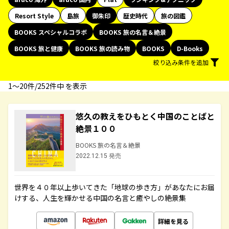
Resort Style
島旅
御朱印
歴史時代
旅の図鑑
BOOKS スペシャルコラボ
BOOKS 旅の名言＆絶景
BOOKS 旅と健康
BOOKS 旅の読み物
BOOKS
D-Books
絞り込み条件を追加
1〜20件/252件中 を表示
悠久の教えをひもとく中国のことばと
絶景１００
BOOKS 旅の名言＆絶景
2022.12.15 発売
世界を４０年以上歩いてきた「地球の歩き方」があなたにお届
けする、人生を輝かせる中国の名言と癒やしの絶景集
詳細を見る