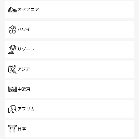
オセアニア
ハワイ
リゾート
アジア
中近東
アフリカ
日本