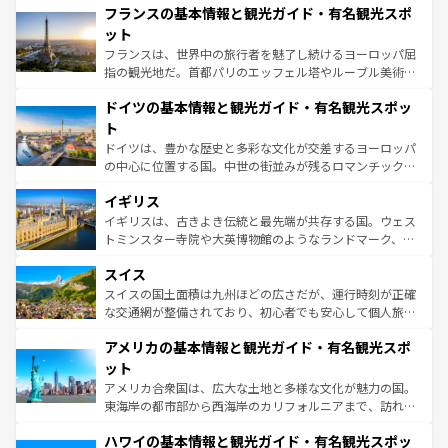
なお、新着のイタリア情報は
コンテンツ一覧
を参照してほ
フランスの基本情報と観光ガイド・有名観光スポ
文化が根付くこの国では、情熱的なフラメンコ、熱気あふ
しい。
れる闘牛、そして美味しいタパスが生活の一部となってい
ット
る。首都マドリードの洗練された雰囲気や、バルセロナの
フランスは、世界中の旅行者を魅了し続けるヨーロッパ屈
アートに溢れた街角から、地方では古代ローマ遺跡や中世
指の観光地だ。首都パリのエッフェル塔やルーブル美術館
の城塞都市、穏やかなビーチリゾートまで多彩な表情を見
といった象徴的なスポットから、田舎町の古風な美しさま
せる。地方によって風土や気候が異なるスペインはその個
ドイツの基本情報と観光ガイド・有名観光スポッ
で、幅広い魅力が詰まっている。華麗な宮殿、歴史的な大
性で訪れる人を魅了する。 なお、新着のスペイン情報は
コ
聖堂、美しいビーチ、そして豊かな自然が、訪れる者を心
ト
ンテンツ一覧
を参照してほしい。
から魅了する。また、フランスは美食の国としても知ら
ドイツは、豊かな歴史と多彩な文化が交差するヨーロッパ
れ、フランス料理はユネスコ無形文化遺産にも登録されて
の中心に位置する国。中世の街並みが残るロマンチック街
いる。シャンパンの発祥地であるランス、プロヴァンスの
道から、未来を先取りするようなモダンな都市まで多様な
香り高いラベンダー畑など、多彩な楽しみ方が可能だ。さ
イギリス
顔を持つこの国は、どこを歩いても飽きることがない。ベ
らに、パリ以外の地域にも魅力が溢れており、どの街角に
ルリンの文化的活気、バイエルン州のアルプスの絶景、そ
イギリスは、古きよき伝統と最先端が共存する国。ウェス
も豊かな歴史と文化が息づいている。パリ以外の個性あふ
してライン川沿いのワイン畑といった風景は必見。ビール
トミンスター寺院や大英博物館のようなランドマーク、歴
れる地方に足を運ぶとそれぞれで全く異なる文化を体験で
とソーセージを味わいながら地元の人と過ごす楽しい時間
史ある大学都市、美しい丘陵地帯や牧歌的な風景など、エ
きるだろう。 なお、新着のフランス情報は
コンテンツ一覧
スイス
は、お酒好きな人にはぜひ体験してほしい。 なお、新着の
リアごとに異なる魅力がある。また、優雅なアフタヌーン
を参照してほしい。
ドイツ情報は
コンテンツ一覧
を参照してほしい。
ティー、ビール好きにはたまらない英国パブ、サッカー観
スイスの国土面積は九州ほどの広さだが、運行時刻が正確
戦など、本場だからこそできる体験も豊富。イギリスを旅
な交通網が整備されており、初心者でも安心して個人旅行
して楽しみつくそう。 なお、新着のイギリス情報は
コンテ
を楽しめる。日本同様に時刻表どおりの旅が可能だ。中世
アメリカの基本情報と観光ガイド・有名観光スポ
ンツ一覧
を参照してほしい。
の建物がそのまま残る町や、スイスならではのユニークな
博物館もあり、アルプス観光だけでなく町歩きも満喫する
ット
ことができる。国民の所得が高いため物価も高いが、旅行
アメリカ合衆国は、広大な土地と多様な文化が魅力の国。
者向けの交通パス提供のサービスもあり、うまく活用すれ
東海岸の都市部から西海岸のカリフォルニアまで、訪れる
ば市内交通費無料で観光を楽しむこともできる。 なお、新
場所ごとに異なる風景と体験が待っている。ニューヨーク
着のスイス情報は
コンテンツ一覧
を参照してほしい。
ハワイの基本情報と観光ガイド・有名観光スポッ
のような巨大都市は、観光、ショッピング、エンターテイ