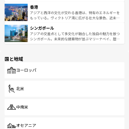
世界中の食通を魅了してやまないベトナム料理も魅力のひ
寺院や市場がいたるところに点在し、古きよき文化と現代
香港
とつ。フォーやバインミー、ベトナムコーヒーなどは、ぜ
の活気が交差している。北部ではチェンマイなどの山岳地
ひ現地で味わいたい。どの地域を訪れてもあたたかい人々
帯で自然と触れ合い、南部ではプーケットやクラビの美し
アジアと西洋の文化が交わる香港は、特有のエネルギーを
が旅行者を迎えてくれるので、きっと忘れられない旅にな
いビーチでリゾート気分を楽しむことができる。タイ料理
もっている。ヴィクトリア湾に広がる壮大な景色、近未来
るはずだ。 なお、新着のベトナム情報は
コンテンツ一覧
を
は世界的に有名で、屋台から高級レストランまで味覚を刺
的なアートスポット、そして歴史と現代が融合した町並
参照してほしい。
シンガポール
激する。気候は一年中温暖で、どの季節にも異なる楽しみ
み、どこを訪れても感動するはず。観光スポットが密集し
が待っている。親しみやすいタイの人々、仏教を中心とし
ており、効率よく見どころを回れるのも魅力。息をのむよ
アジアの交差点として多文化が融合した独自の魅力を放つ
た文化、そして多様な観光資源が、訪れる旅人を魅了し続
うな絶景から文化的な体験まで、香港を存分に楽しみ尽く
シンガポール。未来的な建築物が並ぶマリーナベイ、歴史
ける。 なお、新着のタイ情報は
コンテンツ一覧
を参照して
そう。 なお、新着の香港情報は
コンテンツ一覧
を参照して
と伝統を感じられるエスニックタウン、多数の緑豊かな公
ほしい。
ほしい。
園や自然保護区など、自然が調和した近代的な景観と文化
の多様性あふれるカラフルな町は、どこを歩いても新しい
国と地域
発見がある。さらに、治安のよさや充実した公共交通機関
も、旅行者にとっては魅力的なポイント。グルメも豊富
で、ホーカーズは地元の風情を楽しめる外せないスポット
ヨーロッパ
だ。訪れる人を飽きさせないシンガポールで、多様な魅力
を体感しよう。 なお、新着のシンガポール情報は
コンテン
ツ一覧
を参照してほしい。
北米
中南米
オセアニア