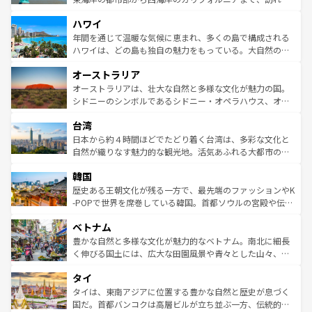
者向けの交通パス提供のサービスもあり、うまく活用すれ
場所ごとに異なる風景と体験が待っている。ニューヨーク
ハワイ
ば市内交通費無料で観光を楽しむこともできる。 なお、新
のような巨大都市は、観光、ショッピング、エンターテイ
着のスイス情報は
コンテンツ一覧
を参照してほしい。
ンメントが詰まった刺激的なスポットだ。一方、アメリカ
年間を通じて温暖な気候に恵まれ、多くの島で構成される
西部には大自然が広がり、グランドキャニオンやイエロー
ハワイは、どの島も独自の魅力をもっている。大自然の神
ストーン国立公園といった絶景が堪能できる。さらに、南
秘を感じたいなら、火山が生み出した壮大な景観を誇るハ
オーストラリア
部のニューオーリンズでは、音楽と美食が融合した独特の
ワイ島は見逃せない。また、定番の観光地といえばオアフ
文化が魅力。旅行者はアメリカの各地域で異なる魅力を楽
島だが、静かな自然を求めるならマウイ島やカウアイ島が
オーストラリアは、壮大な自然と多様な文化が魅力の国。
しみながら、その多様性と豊かな歴史を感じることができ
おすすめ。エメラルドグリーンに輝く海をはじめ、豊かな
シドニーのシンボルであるシドニー・オペラハウス、オー
るだろう。車でのロードトリップや列車の旅も、アメリカ
文化や歴史が息づいている。「アロハスピリット」と呼ば
ストラリア東海岸北部に広がる大サンゴ礁地帯グレートバ
ならではの贅沢な旅のスタイルだ。 なお、新着のアメリカ
台湾
れるおもてなしの心で訪れる人々を迎えてくれるハワイの
リアリーフや大陸中央部にそびえるウルル（エアーズロッ
情報は
コンテンツ一覧
を参照してほしい。
人々、おいしいローカルフードやハワイアンミュージッ
ク）、タスマニアの美しい原生林やケアンズの熱帯雨林な
日本から約４時間ほどでたどり着く台湾は、多彩な文化と
ク、伝統的なフラダンスなど、すべてがハワイの魅力を彩
ど、見どころがたくさん。また、カフェやワイン、オージ
自然が織りなす魅力的な観光地。活気あふれる大都市の台
っている。訪れるたびに新しい発見と感動が待っているハ
ービーフなどの食文化も豊かで、美味しいものであふれて
北やノスタルジックな町並みが人気な九份（ジォウフェ
ワイを、存分に味わってほしい。 なお、新着のハワイ情報
韓国
いる。アクティビティも充実しており、サーフィンやダイ
ン）、静ひつな山岳地帯である台湾東部など、都市の喧騒
は
コンテンツ一覧
を参照してほしい。
ビング、ハイキングなど、アウトドア好きにはたまらな
と山間の静けさが共存しており、訪れる人に新しい発見と
歴史ある王朝文化が残る一方で、最先端のファッションやK
い。オーストラリアの多彩な魅力を存分に味わいつくそ
驚きをもたらしてくれる。また、奥深い台湾の食文化も魅
-POPで世界を席巻している韓国。首都ソウルの宮殿や伝統
う。 なお、新着のオーストラリア情報は
コンテンツ一覧
を
力で、夜市などの屋台グルメから高級料理、ヘルシーで美
家屋が並ぶエリアでは韓国の歴史と文化に浸ることがで
参照してほしい。
ベトナム
容にもいいと評判のスイーツなど、バラエティ豊かな料理
き、地方に足を延ばせば四季折々の自然美を楽しむことが
が味わえる。 なお、新着の台湾情報は
コンテンツ一覧
を参
できる。そして、キムチや焼肉、絶品のストリートフード
豊かな自然と多様な文化が魅力的なベトナム。南北に細長
照してほしい。
まで、さまざまな韓国料理が待っている。夜には、韓国な
く伸びる国土には、広大な田園風景や青々とした山々、世
らではのナイトライフも堪能できる。あたたかいホスピタ
界遺産に登録された壮大な自然景観が点在し、都市部では
タイ
リティに包まれながら、韓国の多彩な魅力を心ゆくまで味
急速な発展と共に伝統が息づく。ハノイの古い町並みやホ
わってみてほしい。 なお、新着の韓国情報は
コンテンツ一
ーチミン市のフランス統治時代の建物も、独特の雰囲気を
タイは、東南アジアに位置する豊かな自然と歴史が息づく
覧
を参照してほしい。
醸し出している。また、バラエティの豊かさとおいしさで
国だ。首都バンコクは高層ビルが立ち並ぶ一方、伝統的な