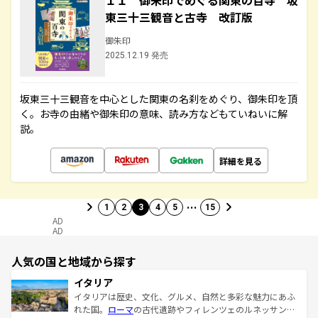
１１ 御朱印でめぐる関東の百寺 坂
東三十三観音と古寺 改訂版
御朱印
2025.12.19 発売
坂東三十三観音を中心とした関東の名刹をめぐり、御朱印を頂
く。お寺の由緒や御朱印の意味、読み方などもていねいに解
説。
詳細を見る
…
1
2
3
4
5
15
AD
AD
人気の国と地域から探す
イタリア
イタリアは歴史、文化、グルメ、自然と多彩な魅力にあふ
れた国。
ローマ
の古代遺跡やフィレンツェのルネッサンス