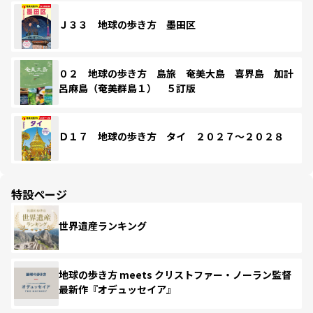
Ｊ３３ 地球の歩き方 墨田区
０２ 地球の歩き方 島旅 奄美大島 喜界島 加計
呂麻島（奄美群島１） ５訂版
Ｄ１７ 地球の歩き方 タイ ２０２７～２０２８
特設ページ
世界遺産ランキング
地球の歩き方 meets クリストファー・ノーラン監督
最新作『オデュッセイア』