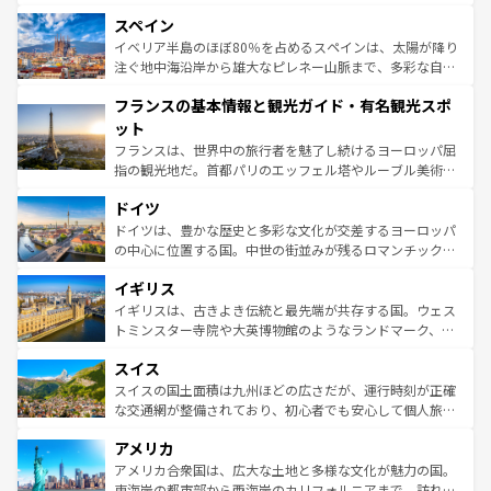
美術、ヴェネツィアの運河など、歴史あるスポットはもち
スペイン
ろん、トスカーナの美しい田園風景やアマルフィ海岸の絶
景など、自然景観も見逃せない。観光の合間には、本場の
イベリア半島のほぼ80％を占めるスペインは、太陽が降り
ピザやパスタなど、絶品のイタリア料理を堪能することも
注ぐ地中海沿岸から雄大なピレネー山脈まで、多彩な自然
できる。朝目覚めてから夜眠るまで、すべての瞬間を楽し
と文化が詰まったヨーロッパ屈指の旅行先だ。多様な地域
フランスの基本情報と観光ガイド・有名観光スポ
ませてくれるイタリアで、忘れられない旅をしてみよう！
文化が根付くこの国では、情熱的なフラメンコ、熱気あふ
なお、新着のイタリア情報は
コンテンツ一覧
を参照してほ
れる闘牛、そして美味しいタパスが生活の一部となってい
ット
しい。
る。首都マドリードの洗練された雰囲気や、バルセロナの
フランスは、世界中の旅行者を魅了し続けるヨーロッパ屈
アートに溢れた街角から、地方では古代ローマ遺跡や中世
指の観光地だ。首都パリのエッフェル塔やルーブル美術館
の城塞都市、穏やかなビーチリゾートまで多彩な表情を見
といった象徴的なスポットから、田舎町の古風な美しさま
せる。地方によって風土や気候が異なるスペインはその個
ドイツ
で、幅広い魅力が詰まっている。華麗な宮殿、歴史的な大
性で訪れる人を魅了する。 なお、新着のスペイン情報は
コ
聖堂、美しいビーチ、そして豊かな自然が、訪れる者を心
ドイツは、豊かな歴史と多彩な文化が交差するヨーロッパ
ンテンツ一覧
を参照してほしい。
から魅了する。また、フランスは美食の国としても知ら
の中心に位置する国。中世の街並みが残るロマンチック街
れ、フランス料理はユネスコ無形文化遺産にも登録されて
道から、未来を先取りするようなモダンな都市まで多様な
イギリス
いる。シャンパンの発祥地であるランス、プロヴァンスの
顔を持つこの国は、どこを歩いても飽きることがない。ベ
香り高いラベンダー畑など、多彩な楽しみ方が可能だ。さ
ルリンの文化的活気、バイエルン州のアルプスの絶景、そ
イギリスは、古きよき伝統と最先端が共存する国。ウェス
らに、パリ以外の地域にも魅力が溢れており、どの街角に
してライン川沿いのワイン畑といった風景は必見。ビール
トミンスター寺院や大英博物館のようなランドマーク、歴
も豊かな歴史と文化が息づいている。パリ以外の個性あふ
とソーセージを味わいながら地元の人と過ごす楽しい時間
史ある大学都市、美しい丘陵地帯や牧歌的な風景など、エ
れる地方に足を運ぶとそれぞれで全く異なる文化を体験で
スイス
は、お酒好きな人にはぜひ体験してほしい。 なお、新着の
リアごとに異なる魅力がある。また、優雅なアフタヌーン
きるだろう。 なお、新着のフランス情報は
コンテンツ一覧
ドイツ情報は
コンテンツ一覧
を参照してほしい。
ティー、ビール好きにはたまらない英国パブ、サッカー観
スイスの国土面積は九州ほどの広さだが、運行時刻が正確
を参照してほしい。
戦など、本場だからこそできる体験も豊富。イギリスを旅
な交通網が整備されており、初心者でも安心して個人旅行
して楽しみつくそう。 なお、新着のイギリス情報は
コンテ
を楽しめる。日本同様に時刻表どおりの旅が可能だ。中世
アメリカ
ンツ一覧
を参照してほしい。
の建物がそのまま残る町や、スイスならではのユニークな
博物館もあり、アルプス観光だけでなく町歩きも満喫する
アメリカ合衆国は、広大な土地と多様な文化が魅力の国。
ことができる。国民の所得が高いため物価も高いが、旅行
東海岸の都市部から西海岸のカリフォルニアまで、訪れる