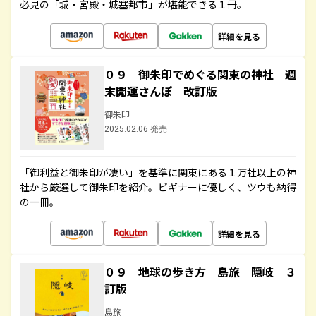
必見の「城・宮殿・城塞都市」が堪能できる１冊。
詳細を見る
０９ 御朱印でめぐる関東の神社 週
末開運さんぽ 改訂版
御朱印
2025.02.06 発売
「御利益と御朱印が凄い」を基準に関東にある１万社以上の神
社から厳選して御朱印を紹介。ビギナーに優しく、ツウも納得
の一冊。
詳細を見る
０９ 地球の歩き方 島旅 隠岐 ３
訂版
島旅