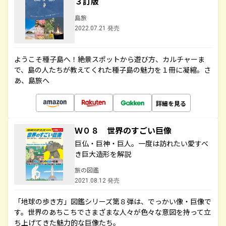
３訂版
島旅
2022.07.21 発売
ようこそ種子島へ！絶景スポットから遊び方、カルチャーま
で、島の人たちが教えてくれた種子島の魅力を１冊に凝縮。さ
あ、島旅へ
詳細を見る
Ｗ０８ 世界のすごい巨像
巨仏・巨神・巨人。一度は訪れたい愛すべ
き巨大造形を解説
旅の図鑑
2021.08.12 発売
「地球の歩き方」図鑑シリーズ第８弾は、でっかい像・巨像で
す。世界のあちこちでさまざまな人々が色々な意図を持って立
ち上げてきた魅力的な巨像たち。