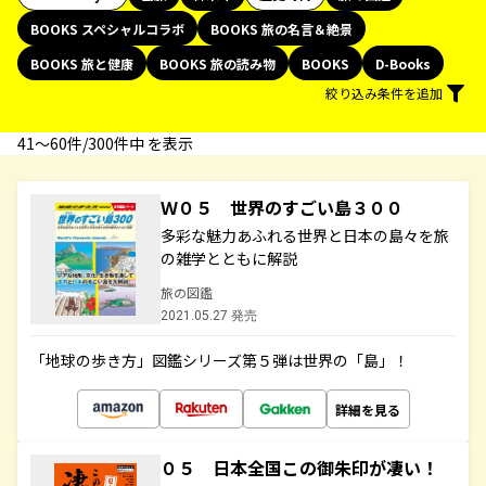
BOOKS スペシャルコラボ
BOOKS 旅の名言＆絶景
BOOKS 旅と健康
BOOKS 旅の読み物
BOOKS
D-Books
絞り込み条件を追加
41〜60件/300件中 を表示
Ｗ０５ 世界のすごい島３００
多彩な魅力あふれる世界と日本の島々を旅
の雑学とともに解説
旅の図鑑
2021.05.27 発売
「地球の歩き方」図鑑シリーズ第５弾は世界の「島」！
詳細を見る
０５ 日本全国この御朱印が凄い！