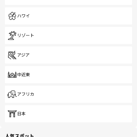
ハワイ
リゾート
アジア
中近東
アフリカ
日本
人気スポット