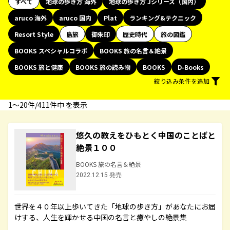
すべて
地球の歩き方 海外
地球の歩き方 Jシリーズ（国内）
aruco 海外
aruco 国内
Plat
ランキング&テクニック
Resort Style
島旅
御朱印
歴史時代
旅の図鑑
BOOKS スペシャルコラボ
BOOKS 旅の名言＆絶景
BOOKS 旅と健康
BOOKS 旅の読み物
BOOKS
D-Books
絞り込み条件を追加
1〜20件/411件中 を表示
悠久の教えをひもとく中国のことばと
絶景１００
BOOKS 旅の名言＆絶景
2022.12.15 発売
世界を４０年以上歩いてきた「地球の歩き方」があなたにお届
けする、人生を輝かせる中国の名言と癒やしの絶景集