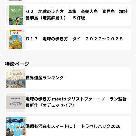
０２ 地球の歩き方 島旅 奄美大島 喜界島 加計
呂麻島（奄美群島１） ５訂版
Ｄ１７ 地球の歩き方 タイ ２０２７～２０２８
特設ページ
世界遺産ランキング
地球の歩き方 meets クリストファー・ノーラン監督
最新作『オデュッセイア』
準備も滞在もスマートに！ トラベルハック2026