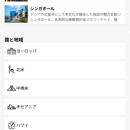
るはずだ。 なお、新着のベトナム情報は
コンテンツ一覧
を
は世界的に有名で、屋台から高級レストランまで味覚を刺
的なアートスポット、そして歴史と現代が融合した町並
参照してほしい。
シンガポール
激する。気候は一年中温暖で、どの季節にも異なる楽しみ
み、どこを訪れても感動するはず。観光スポットが密集し
が待っている。親しみやすいタイの人々、仏教を中心とし
ており、効率よく見どころを回れるのも魅力。息をのむよ
アジアの交差点として多文化が融合した独自の魅力を放つ
た文化、そして多様な観光資源が、訪れる旅人を魅了し続
うな絶景から文化的な体験まで、香港を存分に楽しみ尽く
シンガポール。未来的な建築物が並ぶマリーナベイ、歴史
ける。 なお、新着のタイ情報は
コンテンツ一覧
を参照して
そう。 なお、新着の香港情報は
コンテンツ一覧
を参照して
と伝統を感じられるエスニックタウン、多数の緑豊かな公
ほしい。
ほしい。
園や自然保護区など、自然が調和した近代的な景観と文化
の多様性あふれるカラフルな町は、どこを歩いても新しい
国と地域
発見がある。さらに、治安のよさや充実した公共交通機関
も、旅行者にとっては魅力的なポイント。グルメも豊富
で、ホーカーズは地元の風情を楽しめる外せないスポット
ヨーロッパ
だ。訪れる人を飽きさせないシンガポールで、多様な魅力
を体感しよう。 なお、新着のシンガポール情報は
コンテン
ツ一覧
を参照してほしい。
北米
中南米
オセアニア
ハワイ