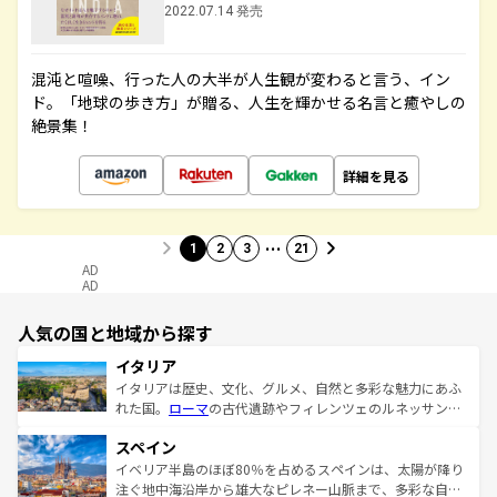
2022.07.14 発売
混沌と喧噪、行った人の大半が人生観が変わると言う、イン
ド。「地球の歩き方」が贈る、人生を輝かせる名言と癒やしの
絶景集！
詳細を見る
…
1
2
3
21
AD
AD
人気の国と地域から探す
イタリア
イタリアは歴史、文化、グルメ、自然と多彩な魅力にあふ
れた国。
ローマ
の古代遺跡やフィレンツェのルネッサンス
美術、ヴェネツィアの運河など、歴史あるスポットはもち
スペイン
ろん、トスカーナの美しい田園風景やアマルフィ海岸の絶
景など、自然景観も見逃せない。観光の合間には、本場の
イベリア半島のほぼ80％を占めるスペインは、太陽が降り
ピザやパスタなど、絶品のイタリア料理を堪能することも
注ぐ地中海沿岸から雄大なピレネー山脈まで、多彩な自然