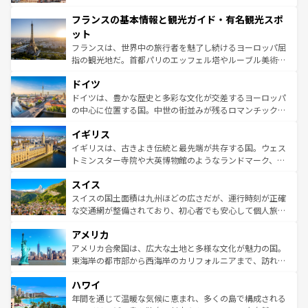
できる。朝目覚めてから夜眠るまで、すべての瞬間を楽し
と文化が詰まったヨーロッパ屈指の旅行先だ。多様な地域
フランスの基本情報と観光ガイド・有名観光スポ
ませてくれるイタリアで、忘れられない旅をしてみよう！
文化が根付くこの国では、情熱的なフラメンコ、熱気あふ
なお、新着のイタリア情報は
コンテンツ一覧
を参照してほ
れる闘牛、そして美味しいタパスが生活の一部となってい
ット
しい。
る。首都マドリードの洗練された雰囲気や、バルセロナの
フランスは、世界中の旅行者を魅了し続けるヨーロッパ屈
アートに溢れた街角から、地方では古代ローマ遺跡や中世
指の観光地だ。首都パリのエッフェル塔やルーブル美術館
の城塞都市、穏やかなビーチリゾートまで多彩な表情を見
といった象徴的なスポットから、田舎町の古風な美しさま
せる。地方によって風土や気候が異なるスペインはその個
ドイツ
で、幅広い魅力が詰まっている。華麗な宮殿、歴史的な大
性で訪れる人を魅了する。 なお、新着のスペイン情報は
コ
聖堂、美しいビーチ、そして豊かな自然が、訪れる者を心
ドイツは、豊かな歴史と多彩な文化が交差するヨーロッパ
ンテンツ一覧
を参照してほしい。
から魅了する。また、フランスは美食の国としても知ら
の中心に位置する国。中世の街並みが残るロマンチック街
れ、フランス料理はユネスコ無形文化遺産にも登録されて
道から、未来を先取りするようなモダンな都市まで多様な
イギリス
いる。シャンパンの発祥地であるランス、プロヴァンスの
顔を持つこの国は、どこを歩いても飽きることがない。ベ
香り高いラベンダー畑など、多彩な楽しみ方が可能だ。さ
ルリンの文化的活気、バイエルン州のアルプスの絶景、そ
イギリスは、古きよき伝統と最先端が共存する国。ウェス
らに、パリ以外の地域にも魅力が溢れており、どの街角に
してライン川沿いのワイン畑といった風景は必見。ビール
トミンスター寺院や大英博物館のようなランドマーク、歴
も豊かな歴史と文化が息づいている。パリ以外の個性あふ
とソーセージを味わいながら地元の人と過ごす楽しい時間
史ある大学都市、美しい丘陵地帯や牧歌的な風景など、エ
れる地方に足を運ぶとそれぞれで全く異なる文化を体験で
スイス
は、お酒好きな人にはぜひ体験してほしい。 なお、新着の
リアごとに異なる魅力がある。また、優雅なアフタヌーン
きるだろう。 なお、新着のフランス情報は
コンテンツ一覧
ドイツ情報は
コンテンツ一覧
を参照してほしい。
ティー、ビール好きにはたまらない英国パブ、サッカー観
スイスの国土面積は九州ほどの広さだが、運行時刻が正確
を参照してほしい。
戦など、本場だからこそできる体験も豊富。イギリスを旅
な交通網が整備されており、初心者でも安心して個人旅行
して楽しみつくそう。 なお、新着のイギリス情報は
コンテ
を楽しめる。日本同様に時刻表どおりの旅が可能だ。中世
アメリカ
ンツ一覧
を参照してほしい。
の建物がそのまま残る町や、スイスならではのユニークな
博物館もあり、アルプス観光だけでなく町歩きも満喫する
アメリカ合衆国は、広大な土地と多様な文化が魅力の国。
ことができる。国民の所得が高いため物価も高いが、旅行
東海岸の都市部から西海岸のカリフォルニアまで、訪れる
者向けの交通パス提供のサービスもあり、うまく活用すれ
場所ごとに異なる風景と体験が待っている。ニューヨーク
ハワイ
ば市内交通費無料で観光を楽しむこともできる。 なお、新
のような巨大都市は、観光、ショッピング、エンターテイ
着のスイス情報は
コンテンツ一覧
を参照してほしい。
ンメントが詰まった刺激的なスポットだ。一方、アメリカ
年間を通じて温暖な気候に恵まれ、多くの島で構成される