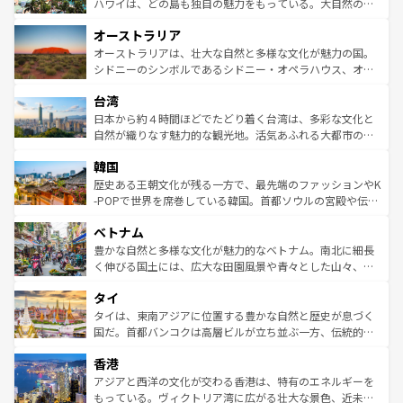
西部には大自然が広がり、グランドキャニオンやイエロー
ハワイは、どの島も独自の魅力をもっている。大自然の神
ストーン国立公園といった絶景が堪能できる。さらに、南
秘を感じたいなら、火山が生み出した壮大な景観を誇るハ
オーストラリア
部のニューオーリンズでは、音楽と美食が融合した独特の
ワイ島は見逃せない。また、定番の観光地といえばオアフ
文化が魅力。旅行者はアメリカの各地域で異なる魅力を楽
島だが、静かな自然を求めるならマウイ島やカウアイ島が
オーストラリアは、壮大な自然と多様な文化が魅力の国。
しみながら、その多様性と豊かな歴史を感じることができ
おすすめ。エメラルドグリーンに輝く海をはじめ、豊かな
シドニーのシンボルであるシドニー・オペラハウス、オー
るだろう。車でのロードトリップや列車の旅も、アメリカ
文化や歴史が息づいている。「アロハスピリット」と呼ば
ストラリア東海岸北部に広がる大サンゴ礁地帯グレートバ
ならではの贅沢な旅のスタイルだ。 なお、新着のアメリカ
台湾
れるおもてなしの心で訪れる人々を迎えてくれるハワイの
リアリーフや大陸中央部にそびえるウルル（エアーズロッ
情報は
コンテンツ一覧
を参照してほしい。
人々、おいしいローカルフードやハワイアンミュージッ
ク）、タスマニアの美しい原生林やケアンズの熱帯雨林な
日本から約４時間ほどでたどり着く台湾は、多彩な文化と
ク、伝統的なフラダンスなど、すべてがハワイの魅力を彩
ど、見どころがたくさん。また、カフェやワイン、オージ
自然が織りなす魅力的な観光地。活気あふれる大都市の台
っている。訪れるたびに新しい発見と感動が待っているハ
ービーフなどの食文化も豊かで、美味しいものであふれて
北やノスタルジックな町並みが人気な九份（ジォウフェ
ワイを、存分に味わってほしい。 なお、新着のハワイ情報
韓国
いる。アクティビティも充実しており、サーフィンやダイ
ン）、静ひつな山岳地帯である台湾東部など、都市の喧騒
は
コンテンツ一覧
を参照してほしい。
ビング、ハイキングなど、アウトドア好きにはたまらな
と山間の静けさが共存しており、訪れる人に新しい発見と
歴史ある王朝文化が残る一方で、最先端のファッションやK
い。オーストラリアの多彩な魅力を存分に味わいつくそ
驚きをもたらしてくれる。また、奥深い台湾の食文化も魅
-POPで世界を席巻している韓国。首都ソウルの宮殿や伝統
う。 なお、新着のオーストラリア情報は
コンテンツ一覧
を
力で、夜市などの屋台グルメから高級料理、ヘルシーで美
家屋が並ぶエリアでは韓国の歴史と文化に浸ることがで
参照してほしい。
ベトナム
容にもいいと評判のスイーツなど、バラエティ豊かな料理
き、地方に足を延ばせば四季折々の自然美を楽しむことが
が味わえる。 なお、新着の台湾情報は
コンテンツ一覧
を参
できる。そして、キムチや焼肉、絶品のストリートフード
豊かな自然と多様な文化が魅力的なベトナム。南北に細長
照してほしい。
まで、さまざまな韓国料理が待っている。夜には、韓国な
く伸びる国土には、広大な田園風景や青々とした山々、世
らではのナイトライフも堪能できる。あたたかいホスピタ
界遺産に登録された壮大な自然景観が点在し、都市部では
タイ
リティに包まれながら、韓国の多彩な魅力を心ゆくまで味
急速な発展と共に伝統が息づく。ハノイの古い町並みやホ
わってみてほしい。 なお、新着の韓国情報は
コンテンツ一
ーチミン市のフランス統治時代の建物も、独特の雰囲気を
タイは、東南アジアに位置する豊かな自然と歴史が息づく
覧
を参照してほしい。
醸し出している。また、バラエティの豊かさとおいしさで
国だ。首都バンコクは高層ビルが立ち並ぶ一方、伝統的な
世界中の食通を魅了してやまないベトナム料理も魅力のひ
寺院や市場がいたるところに点在し、古きよき文化と現代
香港
とつ。フォーやバインミー、ベトナムコーヒーなどは、ぜ
の活気が交差している。北部ではチェンマイなどの山岳地
ひ現地で味わいたい。どの地域を訪れてもあたたかい人々
帯で自然と触れ合い、南部ではプーケットやクラビの美し
アジアと西洋の文化が交わる香港は、特有のエネルギーを
が旅行者を迎えてくれるので、きっと忘れられない旅にな
いビーチでリゾート気分を楽しむことができる。タイ料理
もっている。ヴィクトリア湾に広がる壮大な景色、近未来