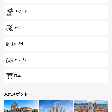
リゾート
アジア
中近東
アフリカ
日本
人気スポット