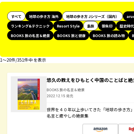
すべて
地球の歩き方 海外
地球の歩き方 Jシリーズ（国内）
aru
ランキング&テクニック
Resort Style
島旅
御朱印
歴史時代
BOOKS 旅の名言＆絶景
BOOKS 旅と健康
BOOKS 旅の読み物
1〜20件/351件中 を表示
悠久の教えをひもとく中国のことばと絶
BOOKS 旅の名言＆絶景
2022.12.15 発売
世界を４０年以上歩いてきた「地球の歩き方
名言と癒やしの絶景集