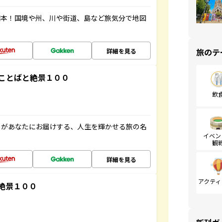
図本！国境や州、川や街道、島など旅気分で地図
旅のテ
詳細を見る
ことばと絶景１００
飲
」があなたにお届けする、人生を輝かせる旅の名
イベン
観
詳細を見る
アクティ
絶景１００