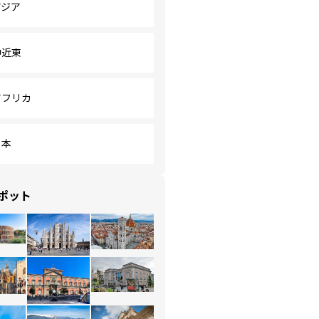
アジア
中近東
アフリカ
日本
ポット