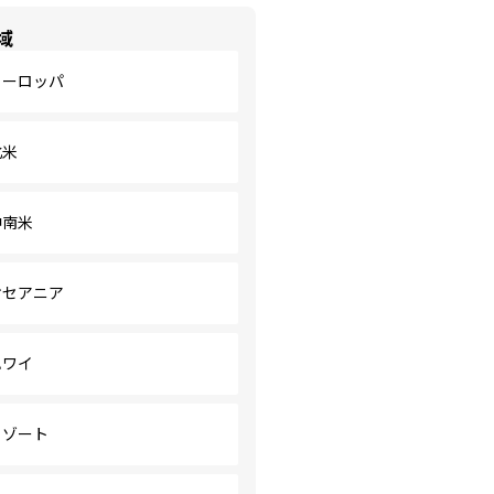
域
ヨーロッパ
北米
中南米
オセアニア
ハワイ
リゾート