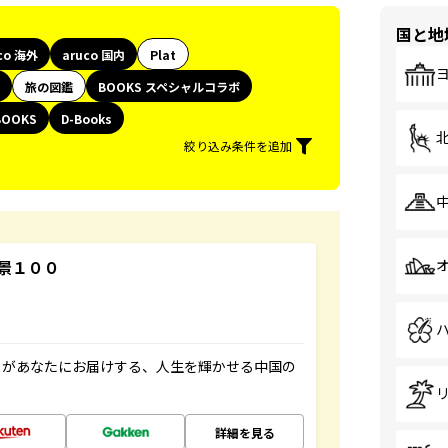
国と地
co 海外
aruco 国内
Plat
旅の図鑑
BOOKS スペシャルコラボ
BOOKS
D-Books
絞り込み条件を追加
景１００
」があなたにお届けする、人生を輝かせる中国の
詳細を見る