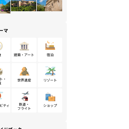
ーマ
食
建築・アート
宿泊
ト・
世界遺産
リゾート
戦
鉄道・
ビティ
ショップ
フライト