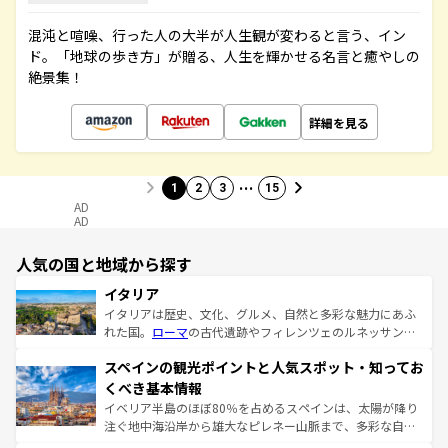
混沌と喧噪、行った人の大半が人生観が変わると言う、イン
ド。「地球の歩き方」が贈る、人生を輝かせる名言と癒やしの
絶景集！
詳細を見る
…
1
2
3
15
AD
AD
人気の国と地域から探す
イタリア
イタリアは歴史、文化、グルメ、自然と多彩な魅力にあふ
れた国。
ローマ
の古代遺跡やフィレンツェのルネッサンス
美術、ヴェネツィアの運河など、歴史あるスポットはもち
スペインの観光ポイントと人気スポット・知ってお
ろん、トスカーナの美しい田園風景やアマルフィ海岸の絶
景など、自然景観も見逃せない。観光の合間には、本場の
くべき基本情報
ピザやパスタなど、絶品のイタリア料理を堪能することも
イベリア半島のほぼ80％を占めるスペインは、太陽が降り
できる。朝目覚めてから夜眠るまで、すべての瞬間を楽し
注ぐ地中海沿岸から雄大なピレネー山脈まで、多彩な自然
ませてくれるイタリアで、忘れられない旅をしてみよう！
と文化が詰まったヨーロッパ屈指の旅行先だ。多様な地域