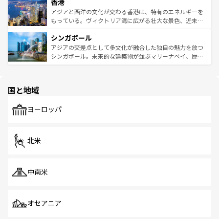
香港
とつ。フォーやバインミー、ベトナムコーヒーなどは、ぜ
の活気が交差している。北部ではチェンマイなどの山岳地
ひ現地で味わいたい。どの地域を訪れてもあたたかい人々
帯で自然と触れ合い、南部ではプーケットやクラビの美し
アジアと西洋の文化が交わる香港は、特有のエネルギーを
が旅行者を迎えてくれるので、きっと忘れられない旅にな
いビーチでリゾート気分を楽しむことができる。タイ料理
もっている。ヴィクトリア湾に広がる壮大な景色、近未来
るはずだ。 なお、新着のベトナム情報は
コンテンツ一覧
を
は世界的に有名で、屋台から高級レストランまで味覚を刺
的なアートスポット、そして歴史と現代が融合した町並
参照してほしい。
シンガポール
激する。気候は一年中温暖で、どの季節にも異なる楽しみ
み、どこを訪れても感動するはず。観光スポットが密集し
が待っている。親しみやすいタイの人々、仏教を中心とし
ており、効率よく見どころを回れるのも魅力。息をのむよ
アジアの交差点として多文化が融合した独自の魅力を放つ
た文化、そして多様な観光資源が、訪れる旅人を魅了し続
うな絶景から文化的な体験まで、香港を存分に楽しみ尽く
シンガポール。未来的な建築物が並ぶマリーナベイ、歴史
ける。 なお、新着のタイ情報は
コンテンツ一覧
を参照して
そう。 なお、新着の香港情報は
コンテンツ一覧
を参照して
と伝統を感じられるエスニックタウン、多数の緑豊かな公
ほしい。
ほしい。
園や自然保護区など、自然が調和した近代的な景観と文化
の多様性あふれるカラフルな町は、どこを歩いても新しい
国と地域
発見がある。さらに、治安のよさや充実した公共交通機関
も、旅行者にとっては魅力的なポイント。グルメも豊富
で、ホーカーズは地元の風情を楽しめる外せないスポット
ヨーロッパ
だ。訪れる人を飽きさせないシンガポールで、多様な魅力
を体感しよう。 なお、新着のシンガポール情報は
コンテン
ツ一覧
を参照してほしい。
北米
中南米
オセアニア