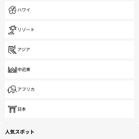
ハワイ
リゾート
アジア
中近東
アフリカ
日本
人気スポット