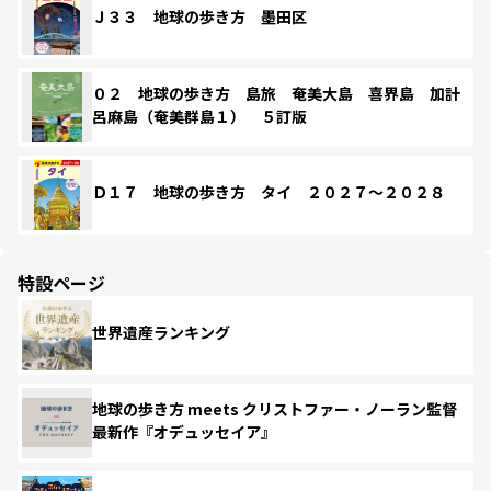
Ｊ３３ 地球の歩き方 墨田区
０２ 地球の歩き方 島旅 奄美大島 喜界島 加計
呂麻島（奄美群島１） ５訂版
Ｄ１７ 地球の歩き方 タイ ２０２７～２０２８
特設ページ
世界遺産ランキング
地球の歩き方 meets クリストファー・ノーラン監督
最新作『オデュッセイア』