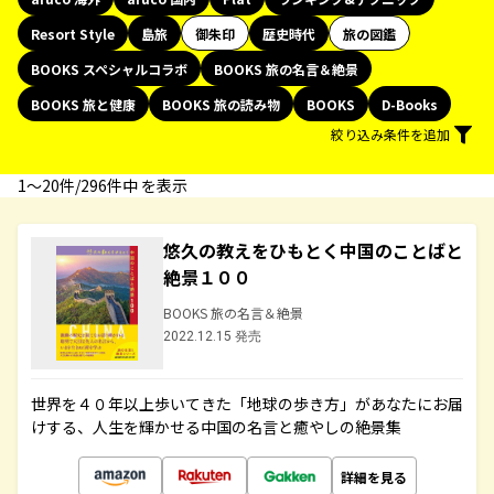
Resort Style
島旅
御朱印
歴史時代
旅の図鑑
BOOKS スペシャルコラボ
BOOKS 旅の名言＆絶景
BOOKS 旅と健康
BOOKS 旅の読み物
BOOKS
D-Books
絞り込み条件を追加
1〜20件/296件中 を表示
悠久の教えをひもとく中国のことばと
絶景１００
BOOKS 旅の名言＆絶景
2022.12.15 発売
世界を４０年以上歩いてきた「地球の歩き方」があなたにお届
けする、人生を輝かせる中国の名言と癒やしの絶景集
詳細を見る