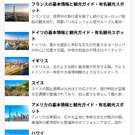
なお、新着のイタリア情報は
コンテンツ一覧
を参照してほ
フランスの基本情報と観光ガイド・有名観光スポ
文化が根付くこの国では、情熱的なフラメンコ、熱気あふ
しい。
れる闘牛、そして美味しいタパスが生活の一部となってい
ット
る。首都マドリードの洗練された雰囲気や、バルセロナの
フランスは、世界中の旅行者を魅了し続けるヨーロッパ屈
アートに溢れた街角から、地方では古代ローマ遺跡や中世
指の観光地だ。首都パリのエッフェル塔やルーブル美術館
の城塞都市、穏やかなビーチリゾートまで多彩な表情を見
といった象徴的なスポットから、田舎町の古風な美しさま
せる。地方によって風土や気候が異なるスペインはその個
ドイツの基本情報と観光ガイド・有名観光スポッ
で、幅広い魅力が詰まっている。華麗な宮殿、歴史的な大
性で訪れる人を魅了する。 なお、新着のスペイン情報は
コ
聖堂、美しいビーチ、そして豊かな自然が、訪れる者を心
ト
ンテンツ一覧
を参照してほしい。
から魅了する。また、フランスは美食の国としても知ら
ドイツは、豊かな歴史と多彩な文化が交差するヨーロッパ
れ、フランス料理はユネスコ無形文化遺産にも登録されて
の中心に位置する国。中世の街並みが残るロマンチック街
いる。シャンパンの発祥地であるランス、プロヴァンスの
道から、未来を先取りするようなモダンな都市まで多様な
香り高いラベンダー畑など、多彩な楽しみ方が可能だ。さ
イギリス
顔を持つこの国は、どこを歩いても飽きることがない。ベ
らに、パリ以外の地域にも魅力が溢れており、どの街角に
ルリンの文化的活気、バイエルン州のアルプスの絶景、そ
イギリスは、古きよき伝統と最先端が共存する国。ウェス
も豊かな歴史と文化が息づいている。パリ以外の個性あふ
してライン川沿いのワイン畑といった風景は必見。ビール
トミンスター寺院や大英博物館のようなランドマーク、歴
れる地方に足を運ぶとそれぞれで全く異なる文化を体験で
とソーセージを味わいながら地元の人と過ごす楽しい時間
史ある大学都市、美しい丘陵地帯や牧歌的な風景など、エ
きるだろう。 なお、新着のフランス情報は
コンテンツ一覧
スイス
は、お酒好きな人にはぜひ体験してほしい。 なお、新着の
リアごとに異なる魅力がある。また、優雅なアフタヌーン
を参照してほしい。
ドイツ情報は
コンテンツ一覧
を参照してほしい。
ティー、ビール好きにはたまらない英国パブ、サッカー観
スイスの国土面積は九州ほどの広さだが、運行時刻が正確
戦など、本場だからこそできる体験も豊富。イギリスを旅
な交通網が整備されており、初心者でも安心して個人旅行
して楽しみつくそう。 なお、新着のイギリス情報は
コンテ
を楽しめる。日本同様に時刻表どおりの旅が可能だ。中世
アメリカの基本情報と観光ガイド・有名観光スポ
ンツ一覧
を参照してほしい。
の建物がそのまま残る町や、スイスならではのユニークな
博物館もあり、アルプス観光だけでなく町歩きも満喫する
ット
ことができる。国民の所得が高いため物価も高いが、旅行
アメリカ合衆国は、広大な土地と多様な文化が魅力の国。
者向けの交通パス提供のサービスもあり、うまく活用すれ
東海岸の都市部から西海岸のカリフォルニアまで、訪れる
ば市内交通費無料で観光を楽しむこともできる。 なお、新
場所ごとに異なる風景と体験が待っている。ニューヨーク
着のスイス情報は
コンテンツ一覧
を参照してほしい。
ハワイ
のような巨大都市は、観光、ショッピング、エンターテイ