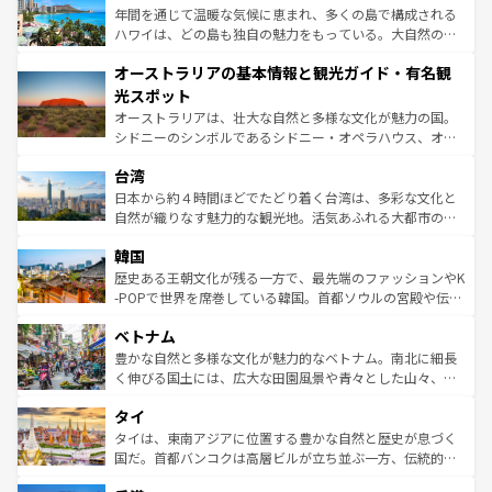
ンメントが詰まった刺激的なスポットだ。一方、アメリカ
年間を通じて温暖な気候に恵まれ、多くの島で構成される
西部には大自然が広がり、グランドキャニオンやイエロー
ハワイは、どの島も独自の魅力をもっている。大自然の神
ストーン国立公園といった絶景が堪能できる。さらに、南
秘を感じたいなら、火山が生み出した壮大な景観を誇るハ
オーストラリアの基本情報と観光ガイド・有名観
部のニューオーリンズでは、音楽と美食が融合した独特の
ワイ島は見逃せない。また、定番の観光地といえばオアフ
文化が魅力。旅行者はアメリカの各地域で異なる魅力を楽
島だが、静かな自然を求めるならマウイ島やカウアイ島が
光スポット
しみながら、その多様性と豊かな歴史を感じることができ
おすすめ。エメラルドグリーンに輝く海をはじめ、豊かな
オーストラリアは、壮大な自然と多様な文化が魅力の国。
るだろう。車でのロードトリップや列車の旅も、アメリカ
文化や歴史が息づいている。「アロハスピリット」と呼ば
シドニーのシンボルであるシドニー・オペラハウス、オー
ならではの贅沢な旅のスタイルだ。 なお、新着のアメリカ
れるおもてなしの心で訪れる人々を迎えてくれるハワイの
ストラリア東海岸北部に広がる大サンゴ礁地帯グレートバ
情報は
コンテンツ一覧
を参照してほしい。
人々、おいしいローカルフードやハワイアンミュージッ
台湾
リアリーフや大陸中央部にそびえるウルル（エアーズロッ
ク、伝統的なフラダンスなど、すべてがハワイの魅力を彩
ク）、タスマニアの美しい原生林やケアンズの熱帯雨林な
日本から約４時間ほどでたどり着く台湾は、多彩な文化と
っている。訪れるたびに新しい発見と感動が待っているハ
ど、見どころがたくさん。また、カフェやワイン、オージ
自然が織りなす魅力的な観光地。活気あふれる大都市の台
ワイを、存分に味わってほしい。 なお、新着のハワイ情報
ービーフなどの食文化も豊かで、美味しいものであふれて
北やノスタルジックな町並みが人気な九份（ジォウフェ
は
コンテンツ一覧
を参照してほしい。
韓国
いる。アクティビティも充実しており、サーフィンやダイ
ン）、静ひつな山岳地帯である台湾東部など、都市の喧騒
ビング、ハイキングなど、アウトドア好きにはたまらな
と山間の静けさが共存しており、訪れる人に新しい発見と
歴史ある王朝文化が残る一方で、最先端のファッションやK
い。オーストラリアの多彩な魅力を存分に味わいつくそ
驚きをもたらしてくれる。また、奥深い台湾の食文化も魅
-POPで世界を席巻している韓国。首都ソウルの宮殿や伝統
う。 なお、新着のオーストラリア情報は
コンテンツ一覧
を
力で、夜市などの屋台グルメから高級料理、ヘルシーで美
家屋が並ぶエリアでは韓国の歴史と文化に浸ることがで
参照してほしい。
ベトナム
容にもいいと評判のスイーツなど、バラエティ豊かな料理
き、地方に足を延ばせば四季折々の自然美を楽しむことが
が味わえる。 なお、新着の台湾情報は
コンテンツ一覧
を参
できる。そして、キムチや焼肉、絶品のストリートフード
豊かな自然と多様な文化が魅力的なベトナム。南北に細長
照してほしい。
まで、さまざまな韓国料理が待っている。夜には、韓国な
く伸びる国土には、広大な田園風景や青々とした山々、世
らではのナイトライフも堪能できる。あたたかいホスピタ
界遺産に登録された壮大な自然景観が点在し、都市部では
タイ
リティに包まれながら、韓国の多彩な魅力を心ゆくまで味
急速な発展と共に伝統が息づく。ハノイの古い町並みやホ
わってみてほしい。 なお、新着の韓国情報は
コンテンツ一
ーチミン市のフランス統治時代の建物も、独特の雰囲気を
タイは、東南アジアに位置する豊かな自然と歴史が息づく
覧
を参照してほしい。
醸し出している。また、バラエティの豊かさとおいしさで
国だ。首都バンコクは高層ビルが立ち並ぶ一方、伝統的な
世界中の食通を魅了してやまないベトナム料理も魅力のひ
寺院や市場がいたるところに点在し、古きよき文化と現代