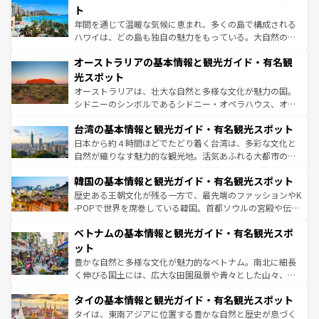
ンメントが詰まった刺激的なスポットだ。一方、アメリカ
ト
西部には大自然が広がり、グランドキャニオンやイエロー
年間を通じて温暖な気候に恵まれ、多くの島で構成される
ストーン国立公園といった絶景が堪能できる。さらに、南
ハワイは、どの島も独自の魅力をもっている。大自然の神
部のニューオーリンズでは、音楽と美食が融合した独特の
秘を感じたいなら、火山が生み出した壮大な景観を誇るハ
文化が魅力。旅行者はアメリカの各地域で異なる魅力を楽
オーストラリアの基本情報と観光ガイド・有名観
ワイ島は見逃せない。また、定番の観光地といえばオアフ
しみながら、その多様性と豊かな歴史を感じることができ
島だが、静かな自然を求めるならマウイ島やカウアイ島が
光スポット
るだろう。車でのロードトリップや列車の旅も、アメリカ
おすすめ。エメラルドグリーンに輝く海をはじめ、豊かな
オーストラリアは、壮大な自然と多様な文化が魅力の国。
ならではの贅沢な旅のスタイルだ。 なお、新着のアメリカ
文化や歴史が息づいている。「アロハスピリット」と呼ば
シドニーのシンボルであるシドニー・オペラハウス、オー
情報は
コンテンツ一覧
を参照してほしい。
れるおもてなしの心で訪れる人々を迎えてくれるハワイの
ストラリア東海岸北部に広がる大サンゴ礁地帯グレートバ
人々、おいしいローカルフードやハワイアンミュージッ
台湾の基本情報と観光ガイド・有名観光スポット
リアリーフや大陸中央部にそびえるウルル（エアーズロッ
ク、伝統的なフラダンスなど、すべてがハワイの魅力を彩
ク）、タスマニアの美しい原生林やケアンズの熱帯雨林な
日本から約４時間ほどでたどり着く台湾は、多彩な文化と
っている。訪れるたびに新しい発見と感動が待っているハ
ど、見どころがたくさん。また、カフェやワイン、オージ
自然が織りなす魅力的な観光地。活気あふれる大都市の台
ワイを、存分に味わってほしい。 なお、新着のハワイ情報
ービーフなどの食文化も豊かで、美味しいものであふれて
北やノスタルジックな町並みが人気な九份（ジォウフェ
は
コンテンツ一覧
を参照してほしい。
韓国の基本情報と観光ガイド・有名観光スポット
いる。アクティビティも充実しており、サーフィンやダイ
ン）、静ひつな山岳地帯である台湾東部など、都市の喧騒
ビング、ハイキングなど、アウトドア好きにはたまらな
と山間の静けさが共存しており、訪れる人に新しい発見と
歴史ある王朝文化が残る一方で、最先端のファッションやK
い。オーストラリアの多彩な魅力を存分に味わいつくそ
驚きをもたらしてくれる。また、奥深い台湾の食文化も魅
-POPで世界を席巻している韓国。首都ソウルの宮殿や伝統
う。 なお、新着のオーストラリア情報は
コンテンツ一覧
を
力で、夜市などの屋台グルメから高級料理、ヘルシーで美
家屋が並ぶエリアでは韓国の歴史と文化に浸ることがで
参照してほしい。
ベトナムの基本情報と観光ガイド・有名観光スポ
容にもいいと評判のスイーツなど、バラエティ豊かな料理
き、地方に足を延ばせば四季折々の自然美を楽しむことが
が味わえる。 なお、新着の台湾情報は
コンテンツ一覧
を参
できる。そして、キムチや焼肉、絶品のストリートフード
ット
照してほしい。
まで、さまざまな韓国料理が待っている。夜には、韓国な
豊かな自然と多様な文化が魅力的なベトナム。南北に細長
らではのナイトライフも堪能できる。あたたかいホスピタ
く伸びる国土には、広大な田園風景や青々とした山々、世
リティに包まれながら、韓国の多彩な魅力を心ゆくまで味
界遺産に登録された壮大な自然景観が点在し、都市部では
わってみてほしい。 なお、新着の韓国情報は
コンテンツ一
タイの基本情報と観光ガイド・有名観光スポット
急速な発展と共に伝統が息づく。ハノイの古い町並みやホ
覧
を参照してほしい。
ーチミン市のフランス統治時代の建物も、独特の雰囲気を
タイは、東南アジアに位置する豊かな自然と歴史が息づく