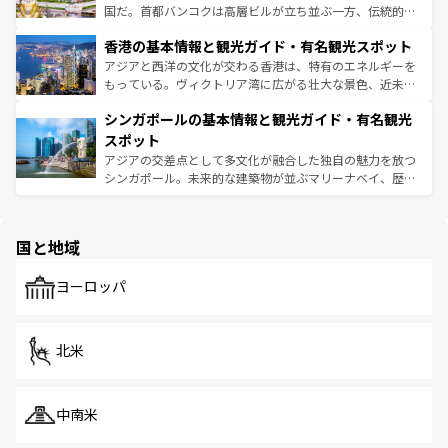
醸し出している。また、バラエティの豊かさとおいしさで
国だ。首都バンコクは高層ビルが立ち並ぶ一方、伝統的な
世界中の食通を魅了してやまないベトナム料理も魅力のひ
寺院や市場がいたるところに点在し、古きよき文化と現代
香港の基本情報と観光ガイド・有名観光スポット
とつ。フォーやバインミー、ベトナムコーヒーなどは、ぜ
の活気が交差している。北部ではチェンマイなどの山岳地
ひ現地で味わいたい。どの地域を訪れてもあたたかい人々
帯で自然と触れ合い、南部ではプーケットやクラビの美し
アジアと西洋の文化が交わる香港は、特有のエネルギーを
が旅行者を迎えてくれるので、きっと忘れられない旅にな
いビーチでリゾート気分を楽しむことができる。タイ料理
もっている。ヴィクトリア湾に広がる壮大な景色、近未来
るはずだ。 なお、新着のベトナム情報は
コンテンツ一覧
を
は世界的に有名で、屋台から高級レストランまで味覚を刺
的なアートスポット、そして歴史と現代が融合した町並
参照してほしい。
シンガポールの基本情報と観光ガイド・有名観光
激する。気候は一年中温暖で、どの季節にも異なる楽しみ
み、どこを訪れても感動するはず。観光スポットが密集し
が待っている。親しみやすいタイの人々、仏教を中心とし
ており、効率よく見どころを回れるのも魅力。息をのむよ
スポット
た文化、そして多様な観光資源が、訪れる旅人を魅了し続
うな絶景から文化的な体験まで、香港を存分に楽しみ尽く
アジアの交差点として多文化が融合した独自の魅力を放つ
ける。 なお、新着のタイ情報は
コンテンツ一覧
を参照して
そう。 なお、新着の香港情報は
コンテンツ一覧
を参照して
シンガポール。未来的な建築物が並ぶマリーナベイ、歴史
ほしい。
ほしい。
と伝統を感じられるエスニックタウン、多数の緑豊かな公
園や自然保護区など、自然が調和した近代的な景観と文化
の多様性あふれるカラフルな町は、どこを歩いても新しい
国と地域
発見がある。さらに、治安のよさや充実した公共交通機関
も、旅行者にとっては魅力的なポイント。グルメも豊富
で、ホーカーズは地元の風情を楽しめる外せないスポット
ヨーロッパ
だ。訪れる人を飽きさせないシンガポールで、多様な魅力
を体感しよう。 なお、新着のシンガポール情報は
コンテン
ツ一覧
を参照してほしい。
北米
中南米