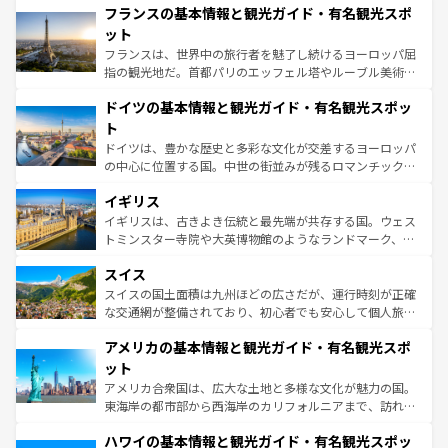
なお、新着のイタリア情報は
コンテンツ一覧
を参照してほ
フランスの基本情報と観光ガイド・有名観光スポ
文化が根付くこの国では、情熱的なフラメンコ、熱気あふ
しい。
れる闘牛、そして美味しいタパスが生活の一部となってい
ット
る。首都マドリードの洗練された雰囲気や、バルセロナの
フランスは、世界中の旅行者を魅了し続けるヨーロッパ屈
アートに溢れた街角から、地方では古代ローマ遺跡や中世
指の観光地だ。首都パリのエッフェル塔やルーブル美術館
の城塞都市、穏やかなビーチリゾートまで多彩な表情を見
といった象徴的なスポットから、田舎町の古風な美しさま
せる。地方によって風土や気候が異なるスペインはその個
ドイツの基本情報と観光ガイド・有名観光スポッ
で、幅広い魅力が詰まっている。華麗な宮殿、歴史的な大
性で訪れる人を魅了する。 なお、新着のスペイン情報は
コ
聖堂、美しいビーチ、そして豊かな自然が、訪れる者を心
ト
ンテンツ一覧
を参照してほしい。
から魅了する。また、フランスは美食の国としても知ら
ドイツは、豊かな歴史と多彩な文化が交差するヨーロッパ
れ、フランス料理はユネスコ無形文化遺産にも登録されて
の中心に位置する国。中世の街並みが残るロマンチック街
いる。シャンパンの発祥地であるランス、プロヴァンスの
道から、未来を先取りするようなモダンな都市まで多様な
香り高いラベンダー畑など、多彩な楽しみ方が可能だ。さ
イギリス
顔を持つこの国は、どこを歩いても飽きることがない。ベ
らに、パリ以外の地域にも魅力が溢れており、どの街角に
ルリンの文化的活気、バイエルン州のアルプスの絶景、そ
イギリスは、古きよき伝統と最先端が共存する国。ウェス
も豊かな歴史と文化が息づいている。パリ以外の個性あふ
してライン川沿いのワイン畑といった風景は必見。ビール
トミンスター寺院や大英博物館のようなランドマーク、歴
れる地方に足を運ぶとそれぞれで全く異なる文化を体験で
とソーセージを味わいながら地元の人と過ごす楽しい時間
史ある大学都市、美しい丘陵地帯や牧歌的な風景など、エ
きるだろう。 なお、新着のフランス情報は
コンテンツ一覧
スイス
は、お酒好きな人にはぜひ体験してほしい。 なお、新着の
リアごとに異なる魅力がある。また、優雅なアフタヌーン
を参照してほしい。
ドイツ情報は
コンテンツ一覧
を参照してほしい。
ティー、ビール好きにはたまらない英国パブ、サッカー観
スイスの国土面積は九州ほどの広さだが、運行時刻が正確
戦など、本場だからこそできる体験も豊富。イギリスを旅
な交通網が整備されており、初心者でも安心して個人旅行
して楽しみつくそう。 なお、新着のイギリス情報は
コンテ
を楽しめる。日本同様に時刻表どおりの旅が可能だ。中世
アメリカの基本情報と観光ガイド・有名観光スポ
ンツ一覧
を参照してほしい。
の建物がそのまま残る町や、スイスならではのユニークな
博物館もあり、アルプス観光だけでなく町歩きも満喫する
ット
ことができる。国民の所得が高いため物価も高いが、旅行
アメリカ合衆国は、広大な土地と多様な文化が魅力の国。
者向けの交通パス提供のサービスもあり、うまく活用すれ
東海岸の都市部から西海岸のカリフォルニアまで、訪れる
ば市内交通費無料で観光を楽しむこともできる。 なお、新
場所ごとに異なる風景と体験が待っている。ニューヨーク
着のスイス情報は
コンテンツ一覧
を参照してほしい。
ハワイの基本情報と観光ガイド・有名観光スポッ
のような巨大都市は、観光、ショッピング、エンターテイ