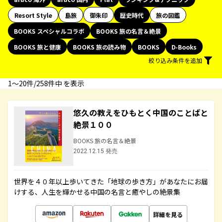
Resort Style
島旅
御朱印
歴史時代
旅の図鑑
BOOKS スペシャルコラボ
BOOKS 旅の名言＆絶景
BOOKS 旅と健康
BOOKS 旅の読み物
BOOKS
D-Books
絞り込み条件を追加
1〜20件/258件中 を表示
悠久の教えをひもとく中国のことばと
絶景１００
BOOKS 旅の名言＆絶景
2022.12.15 発売
世界を４０年以上歩いてきた「地球の歩き方」があなたにお届
けする、人生を輝かせる中国の名言と癒やしの絶景集
詳細を見る