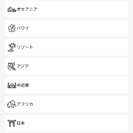
オセアニア
ハワイ
リゾート
アジア
中近東
アフリカ
日本