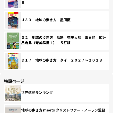
８
Ｊ３３ 地球の歩き方 墨田区
０２ 地球の歩き方 島旅 奄美大島 喜界島 加計
呂麻島（奄美群島１） ５訂版
Ｄ１７ 地球の歩き方 タイ ２０２７～２０２８
特設ページ
世界遺産ランキング
地球の歩き方 meets クリストファー・ノーラン監督