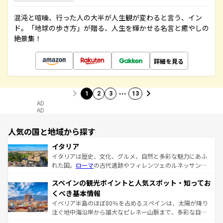
混沌と喧噪、行った人の大半が人生観が変わると言う、イン
ド。「地球の歩き方」が贈る、人生を輝かせる名言と癒やしの
絶景集！
詳細を見る
…
1
2
3
13
AD
AD
人気の国と地域から探す
イタリア
イタリアは歴史、文化、グルメ、自然と多彩な魅力にあふ
れた国。
ローマ
の古代遺跡やフィレンツェのルネッサンス
美術、ヴェネツィアの運河など、歴史あるスポットはもち
スペインの観光ポイントと人気スポット・知ってお
ろん、トスカーナの美しい田園風景やアマルフィ海岸の絶
景など、自然景観も見逃せない。観光の合間には、本場の
くべき基本情報
ピザやパスタなど、絶品のイタリア料理を堪能することも
イベリア半島のほぼ80％を占めるスペインは、太陽が降り
できる。朝目覚めてから夜眠るまで、すべての瞬間を楽し
注ぐ地中海沿岸から雄大なピレネー山脈まで、多彩な自然
ませてくれるイタリアで、忘れられない旅をしてみよう！
と文化が詰まったヨーロッパ屈指の旅行先だ。多様な地域