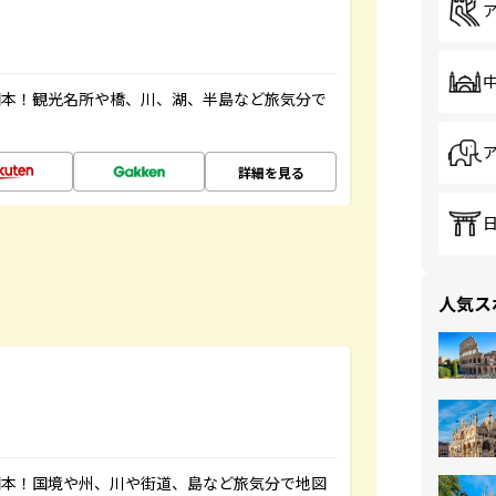
図本！観光名所や橋、川、湖、半島など旅気分で
詳細を見る
人気ス
図本！国境や州、川や街道、島など旅気分で地図