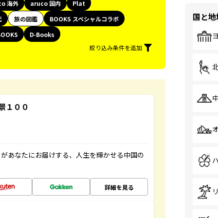
co 海外
aruco 国内
Plat
国と地
代
旅の図鑑
BOOKS スペシャルコラボ
BOOKS
D-Books
絞り込み条件を追加
景１００
」があなたにお届けする、人生を輝かせる中国の
詳細を見る