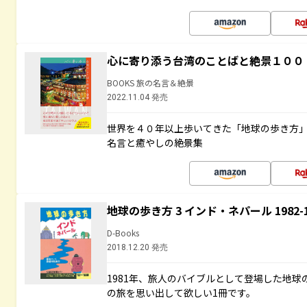
心に寄り添う台湾のことばと絶景１００
BOOKS 旅の名言＆絶景
2022.11.04 発売
世界を４０年以上歩いてきた「地球の歩き方
名言と癒やしの絶景集
地球の歩き方 3 インド・ネパール 1982
D-Books
2018.12.20 発売
1981年、旅人のバイブルとして登場した地
の旅を思い出して欲しい1冊です。