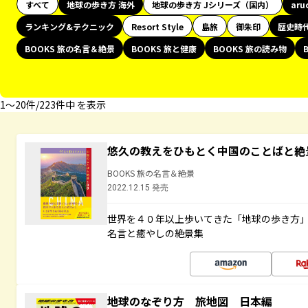
すべて
地球の歩き方 海外
地球の歩き方 Jシリーズ（国内）
aru
ランキング&テクニック
Resort Style
島旅
御朱印
歴史時
BOOKS 旅の名言＆絶景
BOOKS 旅と健康
BOOKS 旅の読み物
1〜20件/223件中 を表示
悠久の教えをひもとく中国のことばと絶
BOOKS 旅の名言＆絶景
2022.12.15 発売
世界を４０年以上歩いてきた「地球の歩き方
名言と癒やしの絶景集
地球のなぞり方 旅地図 日本編