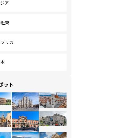
アジア
中近東
アフリカ
日本
ポット