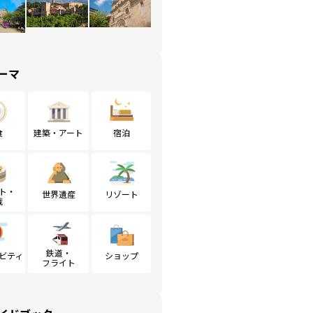
ーマ
食
建築・アート
宿泊
ト・
世界遺産
リゾート
戦
鉄道・
ビティ
ショップ
フライト