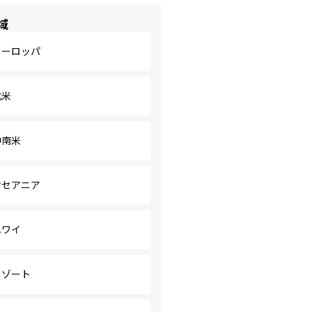
域
ヨーロッパ
北米
中南米
オセアニア
ハワイ
リゾート